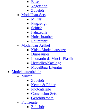
Bases
Vegetation
Zubehör
Modellbau-Sets
Militär
Flugzeuge
Schiffe
Fahrzeuge
Hubschrauber
Raumfahrt
Modellbau-Artikel
Kids - Modellbausätze
Dinosaurier
Leonardo da Vinci - Plastik
Hersteller-Kataloge
Modellbau-Literatur
Modellbauzubehör
Militär
Zubehör
Ketten & Räder
Photoätzteile
Conversion-Sets
Geschützrohre
Flugzeuge
Zubehör