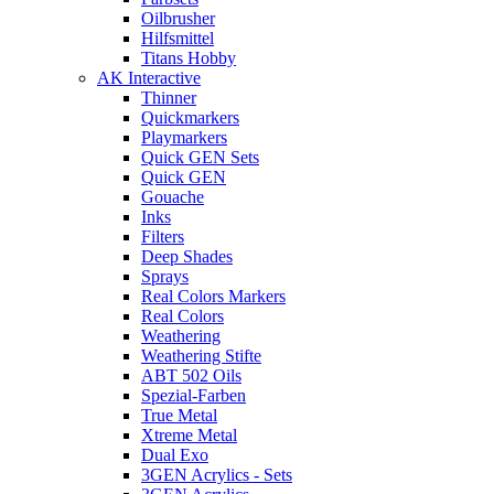
Oilbrusher
Hilfsmittel
Titans Hobby
AK Interactive
Thinner
Quickmarkers
Playmarkers
Quick GEN Sets
Quick GEN
Gouache
Inks
Filters
Deep Shades
Sprays
Real Colors Markers
Real Colors
Weathering
Weathering Stifte
ABT 502 Oils
Spezial-Farben
True Metal
Xtreme Metal
Dual Exo
3GEN Acrylics - Sets