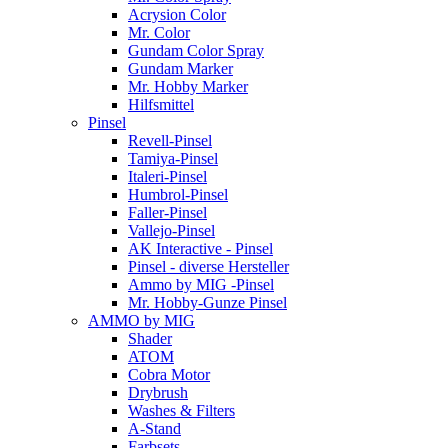
Acrysion Color
Mr. Color
Gundam Color Spray
Gundam Marker
Mr. Hobby Marker
Hilfsmittel
Pinsel
Revell-Pinsel
Tamiya-Pinsel
Italeri-Pinsel
Humbrol-Pinsel
Faller-Pinsel
Vallejo-Pinsel
AK Interactive - Pinsel
Pinsel - diverse Hersteller
Ammo by MIG -Pinsel
Mr. Hobby-Gunze Pinsel
AMMO by MIG
Shader
ATOM
Cobra Motor
Drybrush
Washes & Filters
A-Stand
Farbsets