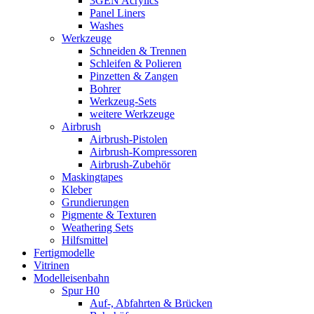
3GEN Acrylics
Panel Liners
Washes
Werkzeuge
Schneiden & Trennen
Schleifen & Polieren
Pinzetten & Zangen
Bohrer
Werkzeug-Sets
weitere Werkzeuge
Airbrush
Airbrush-Pistolen
Airbrush-Kompressoren
Airbrush-Zubehör
Maskingtapes
Kleber
Grundierungen
Pigmente & Texturen
Weathering Sets
Hilfsmittel
Fertigmodelle
Vitrinen
Modelleisenbahn
Spur H0
Auf-, Abfahrten & Brücken