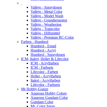
Vallejo - Spraydosen
Vallejo - Metal Color
Vallejo - Model Wash
Vallejo - Grundierungen
Vallejo - Weathering
Vallejo - Traincolor
Vallejo - Hilfsmittel
Vallejo - Premium RC-Color
Farben - Humbrol
Humbrol - Email
Humbrol - Acryl
Humbrol - Spraydosen
ICM, Italeri, Heller & Lifecolor
ICM - Acrylfarben
ICM - Farbsets
Lifecolor - Farben
Heller - Acrylfarben
Italeri - Acrylfarben
Lifecolor - Farbsets
Mr Hobby-Gunze
Aqueous Hobby Colors
Aqueous Gundam Color
Gundam Color
Mr. Color Spray