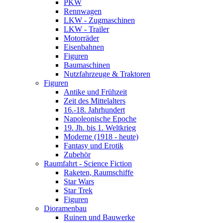
PKW
Rennwagen
LKW - Zugmaschinen
LKW - Trailer
Motorräder
Eisenbahnen
Figuren
Baumaschinen
Nutzfahrzeuge & Traktoren
Figuren
Antike und Frühzeit
Zeit des Mittelalters
16.-18. Jahrhundert
Napoleonische Epoche
19. Jh. bis 1. Weltkrieg
Moderne (1918 - heute)
Fantasy und Erotik
Zubehör
Raumfahrt - Science Fiction
Raketen, Raumschiffe
Star Wars
Star Trek
Figuren
Dioramenbau
Ruinen und Bauwerke