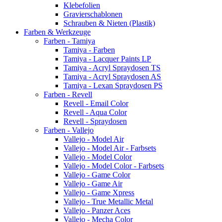
Klebefolien
Gravierschablonen
Schrauben & Nieten (Plastik)
Farben & Werkzeuge
Farben - Tamiya
Tamiya - Farben
Tamiya - Lacquer Paints LP
Tamiya - Acryl Spraydosen TS
Tamiya - Acryl Spraydosen AS
Tamiya - Lexan Spraydosen PS
Farben - Revell
Revell - Email Color
Revell - Aqua Color
Revell - Spraydosen
Farben - Vallejo
Vallejo - Model Air
Vallejo - Model Air - Farbsets
Vallejo - Model Color
Vallejo - Model Color - Farbsets
Vallejo - Game Color
Vallejo - Game Air
Vallejo - Game Xpress
Vallejo - True Metallic Metal
Vallejo - Panzer Aces
Vallejo - Mecha Color