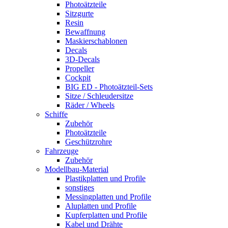
Photoätzteile
Sitzgurte
Resin
Bewaffnung
Maskierschablonen
Decals
3D-Decals
Propeller
Cockpit
BIG ED - Photoätzteil-Sets
Sitze / Schleudersitze
Räder / Wheels
Schiffe
Zubehör
Photoätzteile
Geschützrohre
Fahrzeuge
Zubehör
Modellbau-Material
Plastikplatten und Profile
sonstiges
Messingplatten und Profile
Aluplatten und Profile
Kupferplatten und Profile
Kabel und Drähte