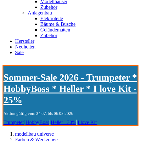
Modellhäuser
Zubehör
Anlagenbau
Elektroteile
Bäume & Büsche
Geländematten
Zubehör
Hersteller
Neuheiten
Sale
Sommer-Sale 2026 - Trumpeter *
HobbyBoss * Heller * I love Kit -
25%
Aktion gültig vom 24.07. bis 06.08.2026
Trumpeter
HobbyBoss
Heller - 30%
I love Kit
modellbau universe
Farben & Werkzeuge