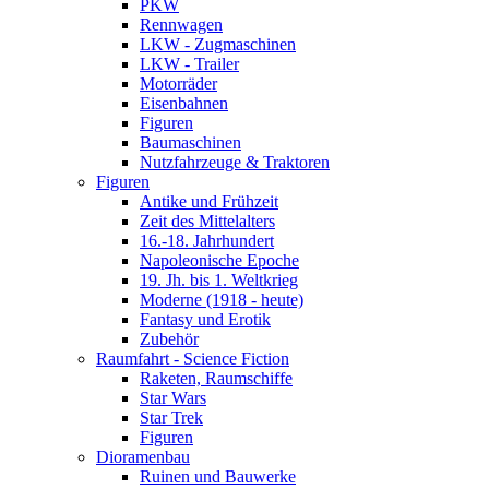
PKW
Rennwagen
LKW - Zugmaschinen
LKW - Trailer
Motorräder
Eisenbahnen
Figuren
Baumaschinen
Nutzfahrzeuge & Traktoren
Figuren
Antike und Frühzeit
Zeit des Mittelalters
16.-18. Jahrhundert
Napoleonische Epoche
19. Jh. bis 1. Weltkrieg
Moderne (1918 - heute)
Fantasy und Erotik
Zubehör
Raumfahrt - Science Fiction
Raketen, Raumschiffe
Star Wars
Star Trek
Figuren
Dioramenbau
Ruinen und Bauwerke