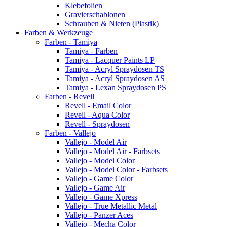
Klebefolien
Gravierschablonen
Schrauben & Nieten (Plastik)
Farben & Werkzeuge
Farben - Tamiya
Tamiya - Farben
Tamiya - Lacquer Paints LP
Tamiya - Acryl Spraydosen TS
Tamiya - Acryl Spraydosen AS
Tamiya - Lexan Spraydosen PS
Farben - Revell
Revell - Email Color
Revell - Aqua Color
Revell - Spraydosen
Farben - Vallejo
Vallejo - Model Air
Vallejo - Model Air - Farbsets
Vallejo - Model Color
Vallejo - Model Color - Farbsets
Vallejo - Game Color
Vallejo - Game Air
Vallejo - Game Xpress
Vallejo - True Metallic Metal
Vallejo - Panzer Aces
Vallejo - Mecha Color