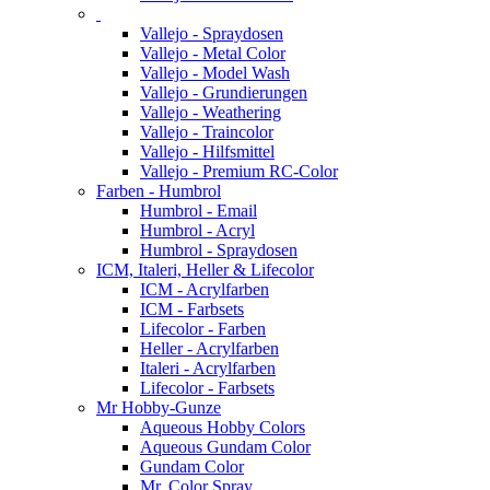
Vallejo - Spraydosen
Vallejo - Metal Color
Vallejo - Model Wash
Vallejo - Grundierungen
Vallejo - Weathering
Vallejo - Traincolor
Vallejo - Hilfsmittel
Vallejo - Premium RC-Color
Farben - Humbrol
Humbrol - Email
Humbrol - Acryl
Humbrol - Spraydosen
ICM, Italeri, Heller & Lifecolor
ICM - Acrylfarben
ICM - Farbsets
Lifecolor - Farben
Heller - Acrylfarben
Italeri - Acrylfarben
Lifecolor - Farbsets
Mr Hobby-Gunze
Aqueous Hobby Colors
Aqueous Gundam Color
Gundam Color
Mr. Color Spray