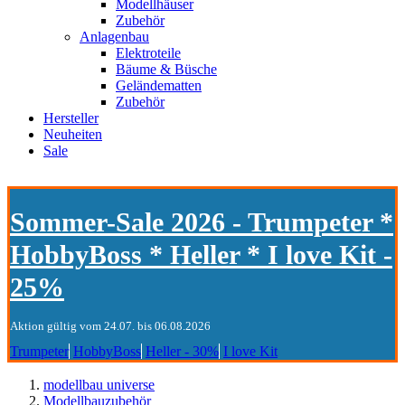
Modellhäuser
Zubehör
Anlagenbau
Elektroteile
Bäume & Büsche
Geländematten
Zubehör
Hersteller
Neuheiten
Sale
Sommer-Sale 2026 - Trumpeter *
HobbyBoss * Heller * I love Kit -
25%
Aktion gültig vom 24.07. bis 06.08.2026
Trumpeter
HobbyBoss
Heller - 30%
I love Kit
modellbau universe
Modellbauzubehör