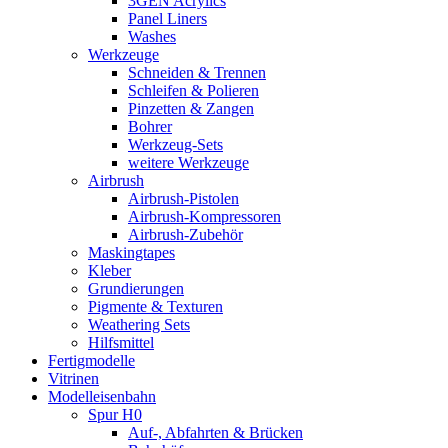
3GEN Acrylics
Panel Liners
Washes
Werkzeuge
Schneiden & Trennen
Schleifen & Polieren
Pinzetten & Zangen
Bohrer
Werkzeug-Sets
weitere Werkzeuge
Airbrush
Airbrush-Pistolen
Airbrush-Kompressoren
Airbrush-Zubehör
Maskingtapes
Kleber
Grundierungen
Pigmente & Texturen
Weathering Sets
Hilfsmittel
Fertigmodelle
Vitrinen
Modelleisenbahn
Spur H0
Auf-, Abfahrten & Brücken