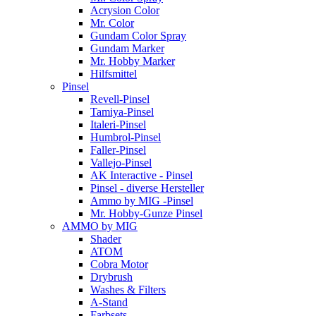
Acrysion Color
Mr. Color
Gundam Color Spray
Gundam Marker
Mr. Hobby Marker
Hilfsmittel
Pinsel
Revell-Pinsel
Tamiya-Pinsel
Italeri-Pinsel
Humbrol-Pinsel
Faller-Pinsel
Vallejo-Pinsel
AK Interactive - Pinsel
Pinsel - diverse Hersteller
Ammo by MIG -Pinsel
Mr. Hobby-Gunze Pinsel
AMMO by MIG
Shader
ATOM
Cobra Motor
Drybrush
Washes & Filters
A-Stand
Farbsets