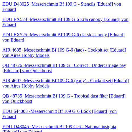
EDU D48025 ·Messerschmitt Bf 109 G - Stencils [Eduard] von
Eduard
EDU EX524 ·Messerschmitt Bf 109 G-6 Erla canopy [Eduard] von
Eduard
EDU EX525 ·Messerschmitt Bf 109 G-6 classic canopy [Eduard]
von Eduard
AIR 4685 ·Messerschmitt Bf 109 G-6 (late) - Cockpit set [Eduard]
von Aires Hobby Models
QB 48726 ·Messerschmitt Bf 109 G - Correct - Undercarriage bay
[Eduaard] von Quickboost
AIR 4697 ·Messerschmitt Bf 109 G-6 (early) - Cockpit set [Eduard]
von Aires Hobby Models
QB 48735 ·Messerschmitt Bf 109 G - Tropical dust filter [Eduard]
von Quickboost
EDU 644003 ·Messerschmitt Bf 109 G-6 Löök [Eduard] von
Eduard
EDU D48045 ·Messerschmitt Bf 109 G-6 - National insignia
[Eduard] von Eduard