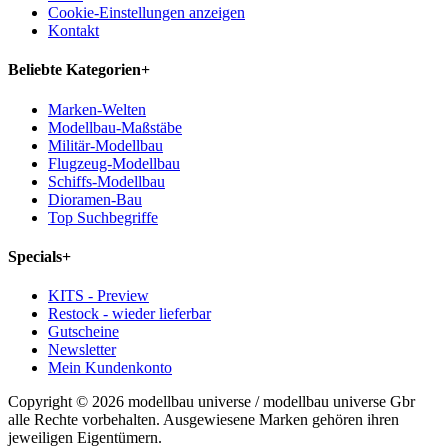
Cookie-Einstellungen anzeigen
Kontakt
Beliebte Kategorien
+
Marken-Welten
Modellbau-Maßstäbe
Militär-Modellbau
Flugzeug-Modellbau
Schiffs-Modellbau
Dioramen-Bau
Top Suchbegriffe
Specials
+
KITS - Preview
Restock - wieder lieferbar
Gutscheine
Newsletter
Mein Kundenkonto
Copyright © 2026 modellbau universe / modellbau universe Gbr
alle Rechte vorbehalten. Ausgewiesene Marken gehören ihren
jeweiligen Eigentümern.