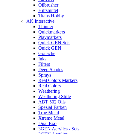
Oilbrusher
Hilfsmittel
Titans Hobby
AK Interactive
Thinner
Quickmarkers
Playmarkers
Quick GEN Sets
Quick GEN
Gouache
Inks
Filters
Deep Shades
Sprays
Real Colors Markers
Real Colors
Weathering
Weathering Stifte
ABT 502 Oils
Spezial-Farben
True Metal
Xtreme Metal
Dual Exo
3GEN Acrylics - Sets