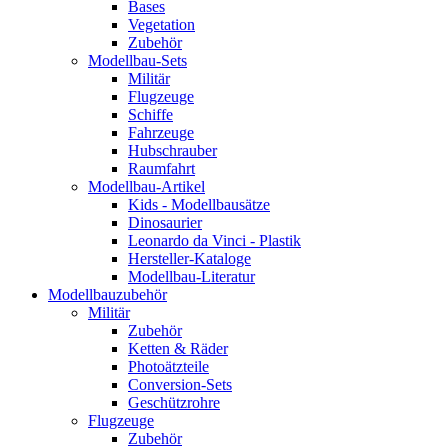
Bases
Vegetation
Zubehör
Modellbau-Sets
Militär
Flugzeuge
Schiffe
Fahrzeuge
Hubschrauber
Raumfahrt
Modellbau-Artikel
Kids - Modellbausätze
Dinosaurier
Leonardo da Vinci - Plastik
Hersteller-Kataloge
Modellbau-Literatur
Modellbauzubehör
Militär
Zubehör
Ketten & Räder
Photoätzteile
Conversion-Sets
Geschützrohre
Flugzeuge
Zubehör