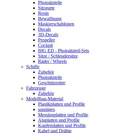
Photoätzteile
Sitzgurte
Resin
Bewaffnung
Maskierschablonen
Decals
3D-Decals
Propeller
Cockpit
BIG ED - Photoätzteil-Sets
Sitze / Schleudersitze
Räder / Wheels
Schiffe
Zubehör
Photoätzteile
Geschützrohre
Fahrzeuge
Zubehör
Modellbau-Material
Plastikplatten und Profile
sonstiges
Messingplatten und Profile
Aluplatten und Profile
Kupferplatten und Profile
Kabel und Drähte