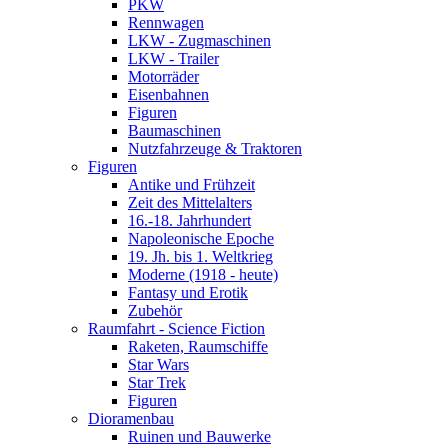
PKW
Rennwagen
LKW - Zugmaschinen
LKW - Trailer
Motorräder
Eisenbahnen
Figuren
Baumaschinen
Nutzfahrzeuge & Traktoren
Figuren
Antike und Frühzeit
Zeit des Mittelalters
16.-18. Jahrhundert
Napoleonische Epoche
19. Jh. bis 1. Weltkrieg
Moderne (1918 - heute)
Fantasy und Erotik
Zubehör
Raumfahrt - Science Fiction
Raketen, Raumschiffe
Star Wars
Star Trek
Figuren
Dioramenbau
Ruinen und Bauwerke