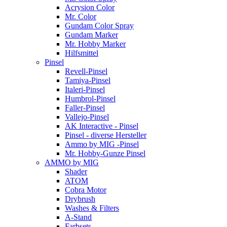
Acrysion Color
Mr. Color
Gundam Color Spray
Gundam Marker
Mr. Hobby Marker
Hilfsmittel
Pinsel
Revell-Pinsel
Tamiya-Pinsel
Italeri-Pinsel
Humbrol-Pinsel
Faller-Pinsel
Vallejo-Pinsel
AK Interactive - Pinsel
Pinsel - diverse Hersteller
Ammo by MIG -Pinsel
Mr. Hobby-Gunze Pinsel
AMMO by MIG
Shader
ATOM
Cobra Motor
Drybrush
Washes & Filters
A-Stand
Farbsets