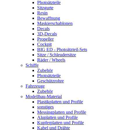
Photoätzteile
Sitzgurte
Resin
Bewaffnung
Maskierschablonen
Decals
3D-Decals
Propeller
Cockpit
BIG ED - Photoätzteil-Sets
Sitze / Schleudersitze
Räder / Wheels
Schiffe
Zubehör
Photoätzteile
Geschützrohre
Fahrzeuge
Zubehör
Modellbau-Material
Plastikplatten und Profile
sonstiges
Messingplatten und Profile
Aluplatten und Profile
Kupferplatten und Profile
Kabel und Drähte