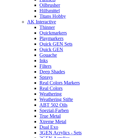
Oilbrusher
Hilfsmittel
Titans Hobby
AK Interactive
Thinner
Quickmarkers
Playmarkers
Quick GEN Sets
Quick GEN
Gouache
Inks
Filters
Deep Shades
Sprays
Real Colors Markers
Real Colors
Weathering
Weathering Stifte
ABT 502 Oils
Spezial-Farben
True Metal
Xtreme Metal
Dual Exo
3GEN Acrylics - Sets