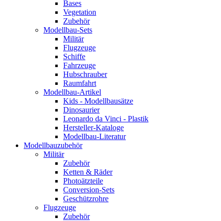
Bases
Vegetation
Zubehör
Modellbau-Sets
Militär
Flugzeuge
Schiffe
Fahrzeuge
Hubschrauber
Raumfahrt
Modellbau-Artikel
Kids - Modellbausätze
Dinosaurier
Leonardo da Vinci - Plastik
Hersteller-Kataloge
Modellbau-Literatur
Modellbauzubehör
Militär
Zubehör
Ketten & Räder
Photoätzteile
Conversion-Sets
Geschützrohre
Flugzeuge
Zubehör