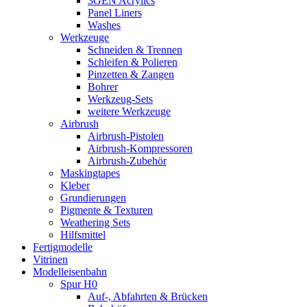
3GEN Acrylics
Panel Liners
Washes
Werkzeuge
Schneiden & Trennen
Schleifen & Polieren
Pinzetten & Zangen
Bohrer
Werkzeug-Sets
weitere Werkzeuge
Airbrush
Airbrush-Pistolen
Airbrush-Kompressoren
Airbrush-Zubehör
Maskingtapes
Kleber
Grundierungen
Pigmente & Texturen
Weathering Sets
Hilfsmittel
Fertigmodelle
Vitrinen
Modelleisenbahn
Spur H0
Auf-, Abfahrten & Brücken