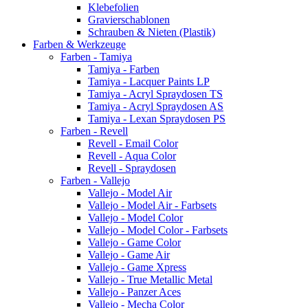
Klebefolien
Gravierschablonen
Schrauben & Nieten (Plastik)
Farben & Werkzeuge
Farben - Tamiya
Tamiya - Farben
Tamiya - Lacquer Paints LP
Tamiya - Acryl Spraydosen TS
Tamiya - Acryl Spraydosen AS
Tamiya - Lexan Spraydosen PS
Farben - Revell
Revell - Email Color
Revell - Aqua Color
Revell - Spraydosen
Farben - Vallejo
Vallejo - Model Air
Vallejo - Model Air - Farbsets
Vallejo - Model Color
Vallejo - Model Color - Farbsets
Vallejo - Game Color
Vallejo - Game Air
Vallejo - Game Xpress
Vallejo - True Metallic Metal
Vallejo - Panzer Aces
Vallejo - Mecha Color