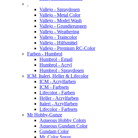
Vallejo - Spraydosen
Vallejo - Metal Color
Vallejo - Model Wash
Vallejo - Grundierungen
Vallejo - Weathering
Vallejo - Traincolor
Vallejo - Hilfsmittel
Vallejo - Premium RC-Color
Farben - Humbrol
Humbrol - Email
Humbrol - Acryl
Humbrol - Spraydosen
ICM, Italeri, Heller & Lifecolor
ICM - Acrylfarben
ICM - Farbsets
Lifecolor - Farben
Heller - Acrylfarben
Italeri - Acrylfarben
Lifecolor - Farbsets
Mr Hobby-Gunze
Aqueous Hobby Colors
Aqueous Gundam Color
Gundam Color
Mr. Color Spray