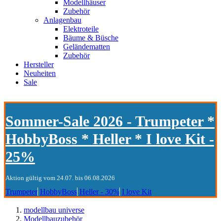
Modellhäuser
Zubehör
Anlagenbau
Elektroteile
Bäume & Büsche
Geländematten
Zubehör
Hersteller
Neuheiten
Sale
Sommer-Sale 2026 - Trumpeter *
HobbyBoss * Heller * I love Kit -
25%
Aktion gültig vom 24.07. bis 06.08.2026
Trumpeter
HobbyBoss
Heller - 30%
I love Kit
modellbau universe
Modellbauzubehör