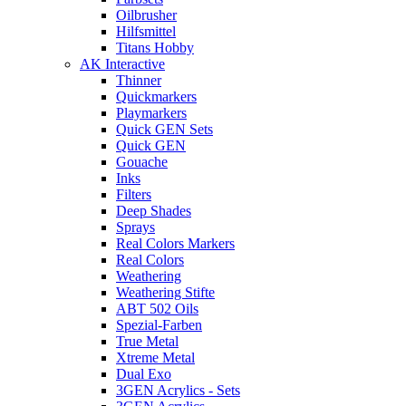
Oilbrusher
Hilfsmittel
Titans Hobby
AK Interactive
Thinner
Quickmarkers
Playmarkers
Quick GEN Sets
Quick GEN
Gouache
Inks
Filters
Deep Shades
Sprays
Real Colors Markers
Real Colors
Weathering
Weathering Stifte
ABT 502 Oils
Spezial-Farben
True Metal
Xtreme Metal
Dual Exo
3GEN Acrylics - Sets