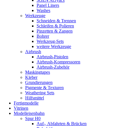
3GEN Acrylics
Panel Liners
Washes
Werkzeuge
Schneiden & Trennen
Schleifen & Polieren
Pinzetten & Zangen
Bohrer
Werkzeug-Sets
weitere Werkzeuge
Airbrush
Airbrush-Pistolen
Airbrush-Kompressoren
Airbrush-Zubehör
Maskingtapes
Kleber
Grundierungen
Pigmente & Texturen
Weathering Sets
Hilfsmittel
Fertigmodelle
Vitrinen
Modelleisenbahn
Spur H0
Auf-, Abfahrten & Brücken