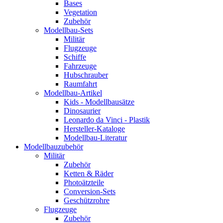
Bases
Vegetation
Zubehör
Modellbau-Sets
Militär
Flugzeuge
Schiffe
Fahrzeuge
Hubschrauber
Raumfahrt
Modellbau-Artikel
Kids - Modellbausätze
Dinosaurier
Leonardo da Vinci - Plastik
Hersteller-Kataloge
Modellbau-Literatur
Modellbauzubehör
Militär
Zubehör
Ketten & Räder
Photoätzteile
Conversion-Sets
Geschützrohre
Flugzeuge
Zubehör