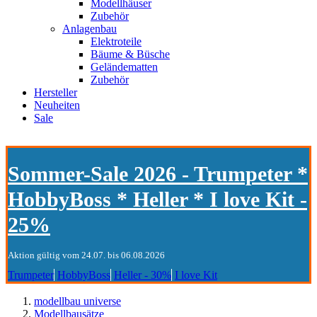
Modellhäuser
Zubehör
Anlagenbau
Elektroteile
Bäume & Büsche
Geländematten
Zubehör
Hersteller
Neuheiten
Sale
Sommer-Sale 2026 - Trumpeter *
HobbyBoss * Heller * I love Kit -
25%
Aktion gültig vom 24.07. bis 06.08.2026
Trumpeter
HobbyBoss
Heller - 30%
I love Kit
modellbau universe
Modellbausätze