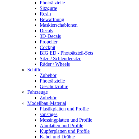
Photoätzteile
Sitzgurte
Resin
Bewaffnung
Maskierschablonen
Decals
3D-Decals
Propeller
Cockpit
BIG ED - Photoätzteil-Sets
Sitze / Schleudersitze
Räder / Wheels
Schiffe
Zubehör
Photoätzteile
Geschützrohre
Fahrzeuge
Zubehör
Modellbau-Material
Plastikplatten und Profile
sonstiges
Messingplatten und Profile
Aluplatten und Profile
Kupferplatten und Profile
Kabel und Drähte