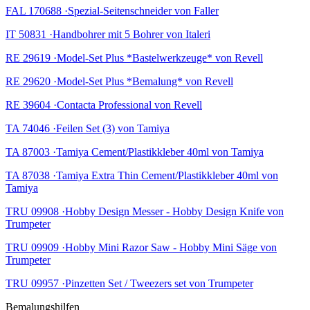
FAL 170688 ·Spezial-Seitenschneider von Faller
IT 50831 ·Handbohrer mit 5 Bohrer von Italeri
RE 29619 ·Model-Set Plus *Bastelwerkzeuge* von Revell
RE 29620 ·Model-Set Plus *Bemalung* von Revell
RE 39604 ·Contacta Professional von Revell
TA 74046 ·Feilen Set (3) von Tamiya
TA 87003 ·Tamiya Cement/Plastikkleber 40ml von Tamiya
TA 87038 ·Tamiya Extra Thin Cement/Plastikkleber 40ml von
Tamiya
TRU 09908 ·Hobby Design Messer - Hobby Design Knife von
Trumpeter
TRU 09909 ·Hobby Mini Razor Saw - Hobby Mini Säge von
Trumpeter
TRU 09957 ·Pinzetten Set / Tweezers set von Trumpeter
Bemalungshilfen