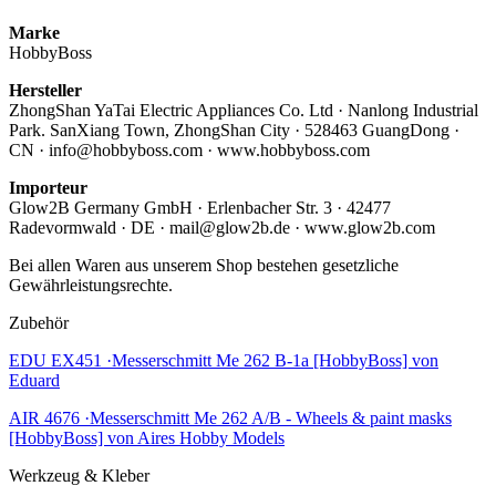
Marke
HobbyBoss
Hersteller
ZhongShan YaTai Electric Appliances Co. Ltd · Nanlong Industrial
Park. SanXiang Town, ZhongShan City · 528463 GuangDong ·
CN · info@hobbyboss.com · www.hobbyboss.com
Importeur
Glow2B Germany GmbH · Erlenbacher Str. 3 · 42477
Radevormwald · DE · mail@glow2b.de · www.glow2b.com
Bei allen Waren aus unserem Shop bestehen gesetzliche
Gewährleistungsrechte.
Zubehör
EDU EX451 ·Messerschmitt Me 262 B-1a [HobbyBoss] von
Eduard
AIR 4676 ·Messerschmitt Me 262 A/B - Wheels & paint masks
[HobbyBoss] von Aires Hobby Models
Werkzeug & Kleber