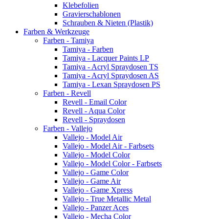
Klebefolien
Gravierschablonen
Schrauben & Nieten (Plastik)
Farben & Werkzeuge
Farben - Tamiya
Tamiya - Farben
Tamiya - Lacquer Paints LP
Tamiya - Acryl Spraydosen TS
Tamiya - Acryl Spraydosen AS
Tamiya - Lexan Spraydosen PS
Farben - Revell
Revell - Email Color
Revell - Aqua Color
Revell - Spraydosen
Farben - Vallejo
Vallejo - Model Air
Vallejo - Model Air - Farbsets
Vallejo - Model Color
Vallejo - Model Color - Farbsets
Vallejo - Game Color
Vallejo - Game Air
Vallejo - Game Xpress
Vallejo - True Metallic Metal
Vallejo - Panzer Aces
Vallejo - Mecha Color