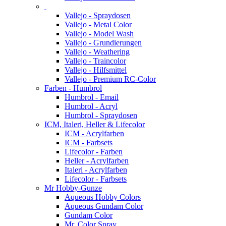
Vallejo - Spraydosen
Vallejo - Metal Color
Vallejo - Model Wash
Vallejo - Grundierungen
Vallejo - Weathering
Vallejo - Traincolor
Vallejo - Hilfsmittel
Vallejo - Premium RC-Color
Farben - Humbrol
Humbrol - Email
Humbrol - Acryl
Humbrol - Spraydosen
ICM, Italeri, Heller & Lifecolor
ICM - Acrylfarben
ICM - Farbsets
Lifecolor - Farben
Heller - Acrylfarben
Italeri - Acrylfarben
Lifecolor - Farbsets
Mr Hobby-Gunze
Aqueous Hobby Colors
Aqueous Gundam Color
Gundam Color
Mr. Color Spray