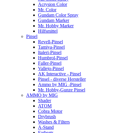
Acrysion Color
Mr. Color
Gundam Color Spray
Gundam Marker
Mr. Hobby Marker
Hilfsmittel
Pinsel
Revell-Pinsel
Tamiya-Pinsel
Italeri-Pinsel
Humbrol-Pinsel
Faller-Pinsel
Vallejo-Pinsel
AK Interactive - Pinsel
Pinsel - diverse Hersteller
Ammo by MIG -Pinsel
Mr. Hobby-Gunze Pinsel
AMMO by MIG
Shader
ATOM
Cobra Motor
Drybrush
Washes & Filters
A-Stand
Farbsets