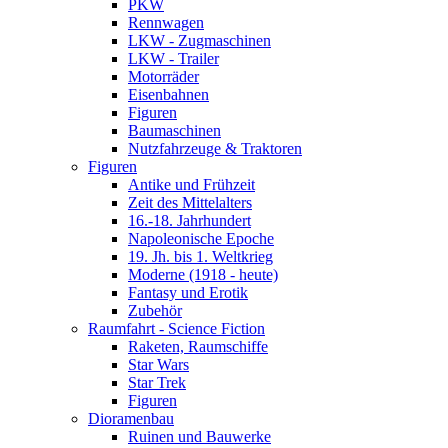
PKW
Rennwagen
LKW - Zugmaschinen
LKW - Trailer
Motorräder
Eisenbahnen
Figuren
Baumaschinen
Nutzfahrzeuge & Traktoren
Figuren
Antike und Frühzeit
Zeit des Mittelalters
16.-18. Jahrhundert
Napoleonische Epoche
19. Jh. bis 1. Weltkrieg
Moderne (1918 - heute)
Fantasy und Erotik
Zubehör
Raumfahrt - Science Fiction
Raketen, Raumschiffe
Star Wars
Star Trek
Figuren
Dioramenbau
Ruinen und Bauwerke