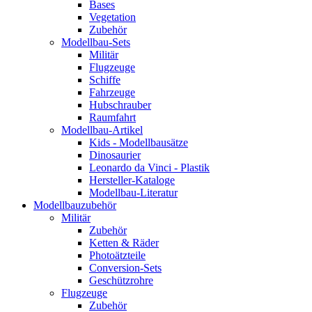
Bases
Vegetation
Zubehör
Modellbau-Sets
Militär
Flugzeuge
Schiffe
Fahrzeuge
Hubschrauber
Raumfahrt
Modellbau-Artikel
Kids - Modellbausätze
Dinosaurier
Leonardo da Vinci - Plastik
Hersteller-Kataloge
Modellbau-Literatur
Modellbauzubehör
Militär
Zubehör
Ketten & Räder
Photoätzteile
Conversion-Sets
Geschützrohre
Flugzeuge
Zubehör