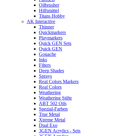
Oilbrusher
Hilfsmittel
Titans Hobby
AK Interactive
Thinner
Quickmarkers
Playmarkers
Quick GEN Sets
Quick GEN
Gouache
Inks
Filters
Deep Shades
Sprays
Real Colors Markers
Real Colors
Weathering
Weathering Stifte
ABT 502 Oils
Spezial-Farben
True Metal
Xtreme Metal
Dual Exo
3GEN Acrylics - Sets