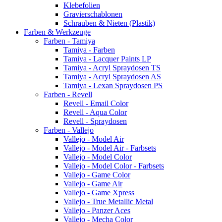
Klebefolien
Gravierschablonen
Schrauben & Nieten (Plastik)
Farben & Werkzeuge
Farben - Tamiya
Tamiya - Farben
Tamiya - Lacquer Paints LP
Tamiya - Acryl Spraydosen TS
Tamiya - Acryl Spraydosen AS
Tamiya - Lexan Spraydosen PS
Farben - Revell
Revell - Email Color
Revell - Aqua Color
Revell - Spraydosen
Farben - Vallejo
Vallejo - Model Air
Vallejo - Model Air - Farbsets
Vallejo - Model Color
Vallejo - Model Color - Farbsets
Vallejo - Game Color
Vallejo - Game Air
Vallejo - Game Xpress
Vallejo - True Metallic Metal
Vallejo - Panzer Aces
Vallejo - Mecha Color