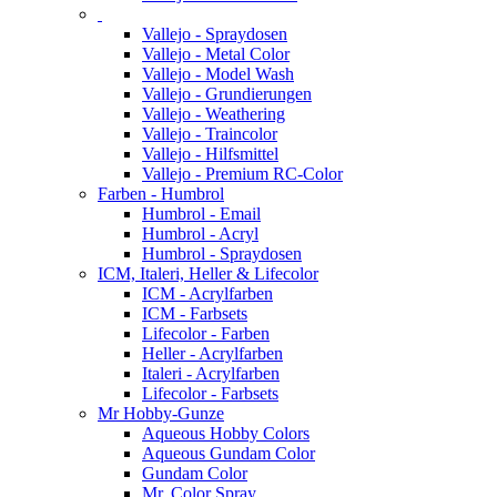
Vallejo - Spraydosen
Vallejo - Metal Color
Vallejo - Model Wash
Vallejo - Grundierungen
Vallejo - Weathering
Vallejo - Traincolor
Vallejo - Hilfsmittel
Vallejo - Premium RC-Color
Farben - Humbrol
Humbrol - Email
Humbrol - Acryl
Humbrol - Spraydosen
ICM, Italeri, Heller & Lifecolor
ICM - Acrylfarben
ICM - Farbsets
Lifecolor - Farben
Heller - Acrylfarben
Italeri - Acrylfarben
Lifecolor - Farbsets
Mr Hobby-Gunze
Aqueous Hobby Colors
Aqueous Gundam Color
Gundam Color
Mr. Color Spray