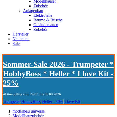
Modellhäuser
Zubehör
Anlagenbau
Elektroteile
Bäume & Büsche
Geländematten
Zubehör
Hersteller
Neuheiten
Sale
Sommer-Sale 2026 - Trumpeter *
HobbyBoss * Heller * I love Kit -
25%
Aktion gültig vom 24.07. bis 06.08.2026
Trumpeter
HobbyBoss
Heller - 30%
I love Kit
modellbau universe
Modellbauzubehör