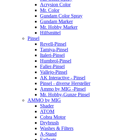
Acrysion Color
Mr. Color
Gundam Color Spray
Gundam Marker
Mr. Hobby Marker
Hilfsmittel
Pinsel
Revell-Pinsel
Tamiya-Pinsel
Italeri-Pinsel
Humbrol-Pinsel
Faller-Pinsel
Vallejo-Pinsel
AK Interactive - Pinsel
Pinsel - diverse Hersteller
Ammo by MIG -Pinsel
Mr. Hobby-Gunze Pinsel
AMMO by MIG
Shader
ATOM
Cobra Motor
Drybrush
Washes & Filters
A-Stand
Farbsets