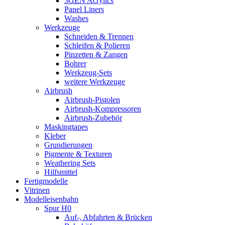
3GEN Acrylics
Panel Liners
Washes
Werkzeuge
Schneiden & Trennen
Schleifen & Polieren
Pinzetten & Zangen
Bohrer
Werkzeug-Sets
weitere Werkzeuge
Airbrush
Airbrush-Pistolen
Airbrush-Kompressoren
Airbrush-Zubehör
Maskingtapes
Kleber
Grundierungen
Pigmente & Texturen
Weathering Sets
Hilfsmittel
Fertigmodelle
Vitrinen
Modelleisenbahn
Spur H0
Auf-, Abfahrten & Brücken