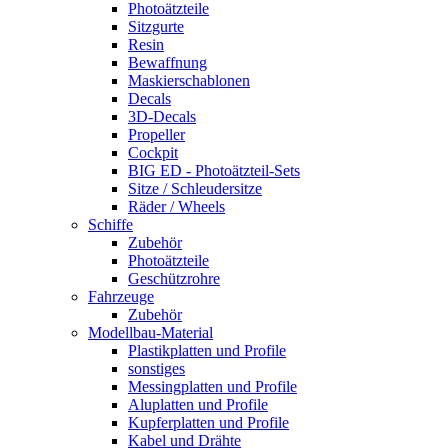
Photoätzteile
Sitzgurte
Resin
Bewaffnung
Maskierschablonen
Decals
3D-Decals
Propeller
Cockpit
BIG ED - Photoätzteil-Sets
Sitze / Schleudersitze
Räder / Wheels
Schiffe
Zubehör
Photoätzteile
Geschützrohre
Fahrzeuge
Zubehör
Modellbau-Material
Plastikplatten und Profile
sonstiges
Messingplatten und Profile
Aluplatten und Profile
Kupferplatten und Profile
Kabel und Drähte