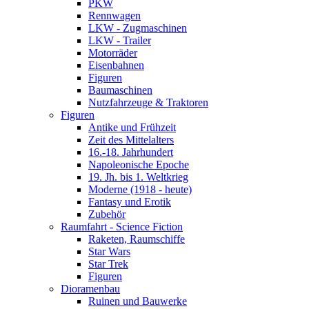
PKW
Rennwagen
LKW - Zugmaschinen
LKW - Trailer
Motorräder
Eisenbahnen
Figuren
Baumaschinen
Nutzfahrzeuge & Traktoren
Figuren
Antike und Frühzeit
Zeit des Mittelalters
16.-18. Jahrhundert
Napoleonische Epoche
19. Jh. bis 1. Weltkrieg
Moderne (1918 - heute)
Fantasy und Erotik
Zubehör
Raumfahrt - Science Fiction
Raketen, Raumschiffe
Star Wars
Star Trek
Figuren
Dioramenbau
Ruinen und Bauwerke