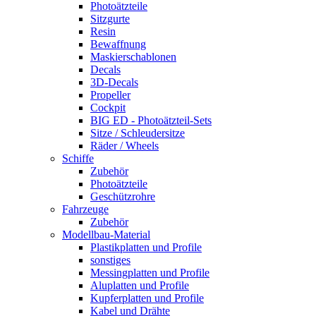
Photoätzteile
Sitzgurte
Resin
Bewaffnung
Maskierschablonen
Decals
3D-Decals
Propeller
Cockpit
BIG ED - Photoätzteil-Sets
Sitze / Schleudersitze
Räder / Wheels
Schiffe
Zubehör
Photoätzteile
Geschützrohre
Fahrzeuge
Zubehör
Modellbau-Material
Plastikplatten und Profile
sonstiges
Messingplatten und Profile
Aluplatten und Profile
Kupferplatten und Profile
Kabel und Drähte