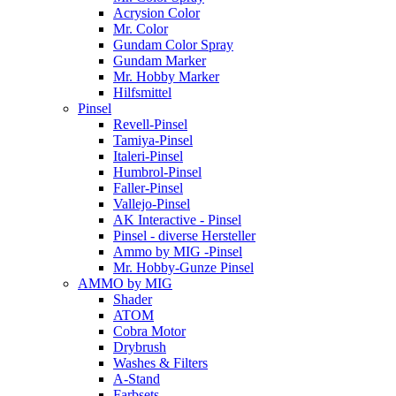
Acrysion Color
Mr. Color
Gundam Color Spray
Gundam Marker
Mr. Hobby Marker
Hilfsmittel
Pinsel
Revell-Pinsel
Tamiya-Pinsel
Italeri-Pinsel
Humbrol-Pinsel
Faller-Pinsel
Vallejo-Pinsel
AK Interactive - Pinsel
Pinsel - diverse Hersteller
Ammo by MIG -Pinsel
Mr. Hobby-Gunze Pinsel
AMMO by MIG
Shader
ATOM
Cobra Motor
Drybrush
Washes & Filters
A-Stand
Farbsets