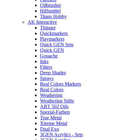
Oilbrusher
Hilfsmittel
Titans Hobby
AK Interactive
Thinner
Quickmarkers
Playmarkers
Quick GEN Sets
Quick GEN
Gouache
Inks
Filters
Deep Shades
Sprays
Real Colors Markers
Real Colors
Weathering
Weathering Stifte
ABT 502 Oils
Spezial-Farben
True Metal
Xtreme Metal
Dual Exo
3GEN Acrylics - Sets