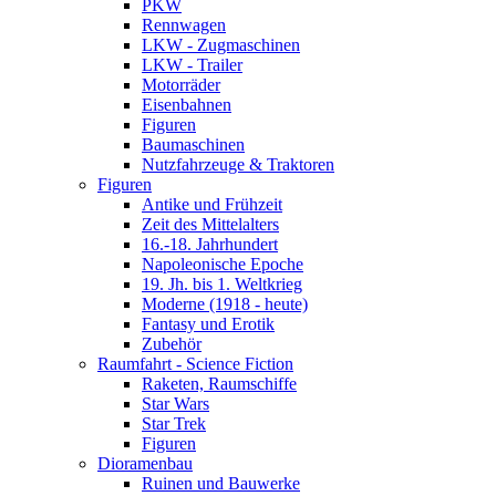
PKW
Rennwagen
LKW - Zugmaschinen
LKW - Trailer
Motorräder
Eisenbahnen
Figuren
Baumaschinen
Nutzfahrzeuge & Traktoren
Figuren
Antike und Frühzeit
Zeit des Mittelalters
16.-18. Jahrhundert
Napoleonische Epoche
19. Jh. bis 1. Weltkrieg
Moderne (1918 - heute)
Fantasy und Erotik
Zubehör
Raumfahrt - Science Fiction
Raketen, Raumschiffe
Star Wars
Star Trek
Figuren
Dioramenbau
Ruinen und Bauwerke