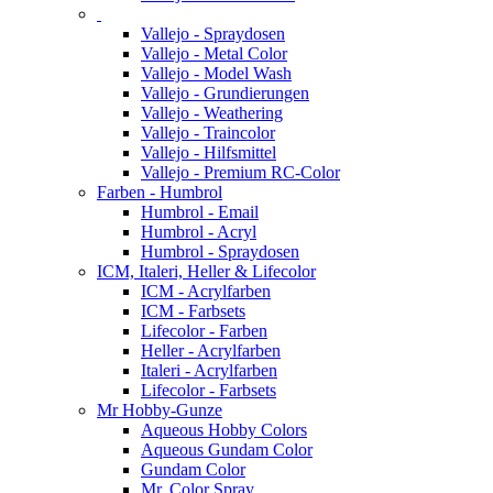
Vallejo - Spraydosen
Vallejo - Metal Color
Vallejo - Model Wash
Vallejo - Grundierungen
Vallejo - Weathering
Vallejo - Traincolor
Vallejo - Hilfsmittel
Vallejo - Premium RC-Color
Farben - Humbrol
Humbrol - Email
Humbrol - Acryl
Humbrol - Spraydosen
ICM, Italeri, Heller & Lifecolor
ICM - Acrylfarben
ICM - Farbsets
Lifecolor - Farben
Heller - Acrylfarben
Italeri - Acrylfarben
Lifecolor - Farbsets
Mr Hobby-Gunze
Aqueous Hobby Colors
Aqueous Gundam Color
Gundam Color
Mr. Color Spray