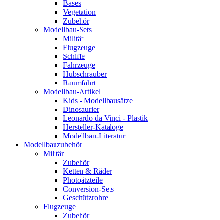
Bases
Vegetation
Zubehör
Modellbau-Sets
Militär
Flugzeuge
Schiffe
Fahrzeuge
Hubschrauber
Raumfahrt
Modellbau-Artikel
Kids - Modellbausätze
Dinosaurier
Leonardo da Vinci - Plastik
Hersteller-Kataloge
Modellbau-Literatur
Modellbauzubehör
Militär
Zubehör
Ketten & Räder
Photoätzteile
Conversion-Sets
Geschützrohre
Flugzeuge
Zubehör