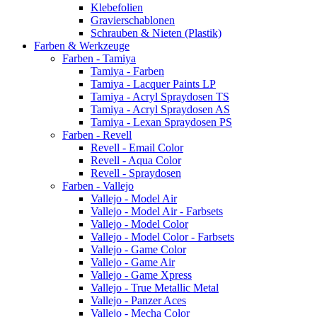
Klebefolien
Gravierschablonen
Schrauben & Nieten (Plastik)
Farben & Werkzeuge
Farben - Tamiya
Tamiya - Farben
Tamiya - Lacquer Paints LP
Tamiya - Acryl Spraydosen TS
Tamiya - Acryl Spraydosen AS
Tamiya - Lexan Spraydosen PS
Farben - Revell
Revell - Email Color
Revell - Aqua Color
Revell - Spraydosen
Farben - Vallejo
Vallejo - Model Air
Vallejo - Model Air - Farbsets
Vallejo - Model Color
Vallejo - Model Color - Farbsets
Vallejo - Game Color
Vallejo - Game Air
Vallejo - Game Xpress
Vallejo - True Metallic Metal
Vallejo - Panzer Aces
Vallejo - Mecha Color