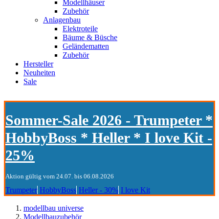
Modellhäuser
Zubehör
Anlagenbau
Elektroteile
Bäume & Büsche
Geländematten
Zubehör
Hersteller
Neuheiten
Sale
Sommer-Sale 2026 - Trumpeter *
HobbyBoss * Heller * I love Kit -
25%
Aktion gültig vom 24.07. bis 06.08.2026
Trumpeter
HobbyBoss
Heller - 30%
I love Kit
modellbau universe
Modellbauzubehör