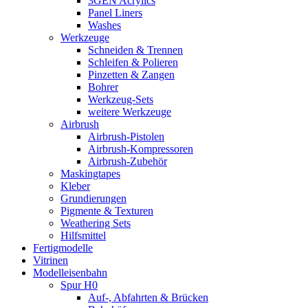
3GEN Acrylics
Panel Liners
Washes
Werkzeuge
Schneiden & Trennen
Schleifen & Polieren
Pinzetten & Zangen
Bohrer
Werkzeug-Sets
weitere Werkzeuge
Airbrush
Airbrush-Pistolen
Airbrush-Kompressoren
Airbrush-Zubehör
Maskingtapes
Kleber
Grundierungen
Pigmente & Texturen
Weathering Sets
Hilfsmittel
Fertigmodelle
Vitrinen
Modelleisenbahn
Spur H0
Auf-, Abfahrten & Brücken