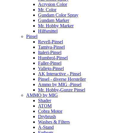
Acrysion Color
Mr. Color
Gundam Color Spray
Gundam Marker
Mr. Hobby Marker
Hilfsmittel
Pinsel
Revell-Pinsel
Tamiya-Pinsel
Italeri-Pinsel
Humbrol-Pinsel
Faller-Pinsel
Vallejo-Pinsel
AK Interactive - Pinsel
Pinsel - diverse Hersteller
Ammo by MIG -Pinsel
Mr. Hobby-Gunze Pinsel
AMMO by MIG
Shader
ATOM
Cobra Motor
Drybrush
Washes & Filters
A-Stand
Farbsets