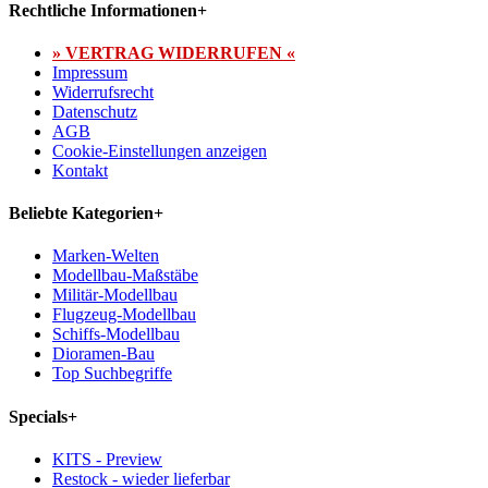
Rechtliche Informationen
+
» VERTRAG WIDERRUFEN «
Impressum
Widerrufsrecht
Datenschutz
AGB
Cookie-Einstellungen anzeigen
Kontakt
Beliebte Kategorien
+
Marken-Welten
Modellbau-Maßstäbe
Militär-Modellbau
Flugzeug-Modellbau
Schiffs-Modellbau
Dioramen-Bau
Top Suchbegriffe
Specials
+
KITS - Preview
Restock - wieder lieferbar