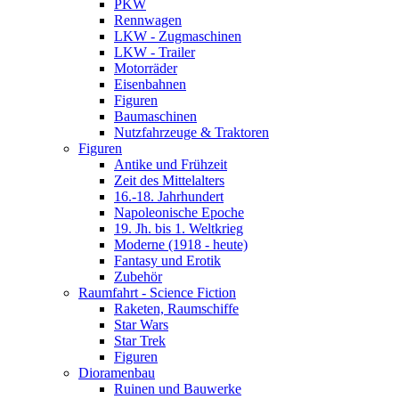
PKW
Rennwagen
LKW - Zugmaschinen
LKW - Trailer
Motorräder
Eisenbahnen
Figuren
Baumaschinen
Nutzfahrzeuge & Traktoren
Figuren
Antike und Frühzeit
Zeit des Mittelalters
16.-18. Jahrhundert
Napoleonische Epoche
19. Jh. bis 1. Weltkrieg
Moderne (1918 - heute)
Fantasy und Erotik
Zubehör
Raumfahrt - Science Fiction
Raketen, Raumschiffe
Star Wars
Star Trek
Figuren
Dioramenbau
Ruinen und Bauwerke