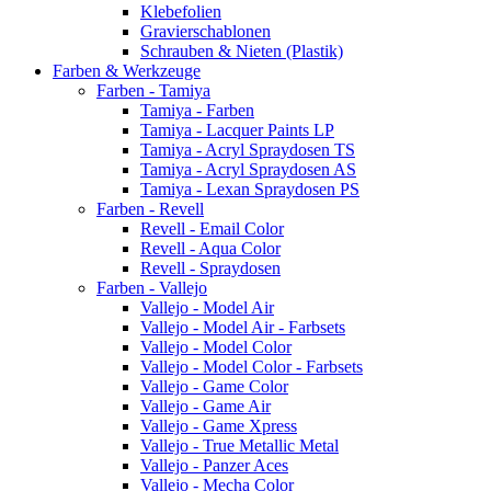
Klebefolien
Gravierschablonen
Schrauben & Nieten (Plastik)
Farben & Werkzeuge
Farben - Tamiya
Tamiya - Farben
Tamiya - Lacquer Paints LP
Tamiya - Acryl Spraydosen TS
Tamiya - Acryl Spraydosen AS
Tamiya - Lexan Spraydosen PS
Farben - Revell
Revell - Email Color
Revell - Aqua Color
Revell - Spraydosen
Farben - Vallejo
Vallejo - Model Air
Vallejo - Model Air - Farbsets
Vallejo - Model Color
Vallejo - Model Color - Farbsets
Vallejo - Game Color
Vallejo - Game Air
Vallejo - Game Xpress
Vallejo - True Metallic Metal
Vallejo - Panzer Aces
Vallejo - Mecha Color