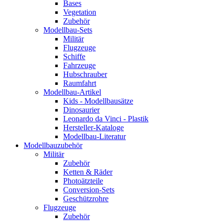
Bases
Vegetation
Zubehör
Modellbau-Sets
Militär
Flugzeuge
Schiffe
Fahrzeuge
Hubschrauber
Raumfahrt
Modellbau-Artikel
Kids - Modellbausätze
Dinosaurier
Leonardo da Vinci - Plastik
Hersteller-Kataloge
Modellbau-Literatur
Modellbauzubehör
Militär
Zubehör
Ketten & Räder
Photoätzteile
Conversion-Sets
Geschützrohre
Flugzeuge
Zubehör