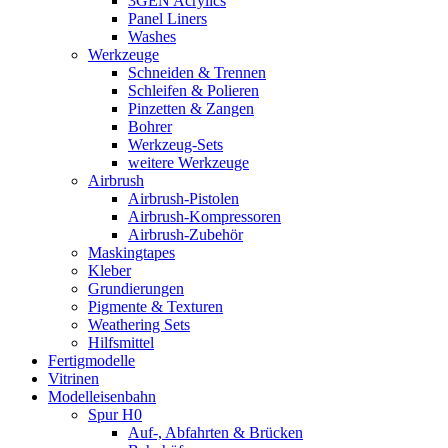
3GEN Acrylics
Panel Liners
Washes
Werkzeuge
Schneiden & Trennen
Schleifen & Polieren
Pinzetten & Zangen
Bohrer
Werkzeug-Sets
weitere Werkzeuge
Airbrush
Airbrush-Pistolen
Airbrush-Kompressoren
Airbrush-Zubehör
Maskingtapes
Kleber
Grundierungen
Pigmente & Texturen
Weathering Sets
Hilfsmittel
Fertigmodelle
Vitrinen
Modelleisenbahn
Spur H0
Auf-, Abfahrten & Brücken