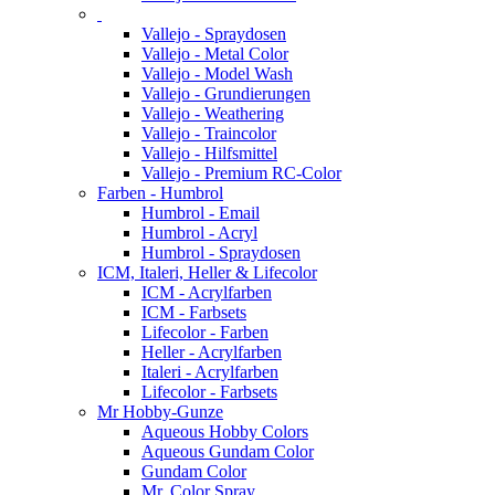
Vallejo - Spraydosen
Vallejo - Metal Color
Vallejo - Model Wash
Vallejo - Grundierungen
Vallejo - Weathering
Vallejo - Traincolor
Vallejo - Hilfsmittel
Vallejo - Premium RC-Color
Farben - Humbrol
Humbrol - Email
Humbrol - Acryl
Humbrol - Spraydosen
ICM, Italeri, Heller & Lifecolor
ICM - Acrylfarben
ICM - Farbsets
Lifecolor - Farben
Heller - Acrylfarben
Italeri - Acrylfarben
Lifecolor - Farbsets
Mr Hobby-Gunze
Aqueous Hobby Colors
Aqueous Gundam Color
Gundam Color
Mr. Color Spray