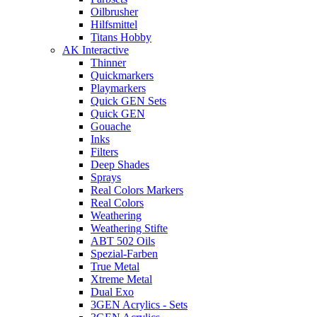
Oilbrusher
Hilfsmittel
Titans Hobby
AK Interactive
Thinner
Quickmarkers
Playmarkers
Quick GEN Sets
Quick GEN
Gouache
Inks
Filters
Deep Shades
Sprays
Real Colors Markers
Real Colors
Weathering
Weathering Stifte
ABT 502 Oils
Spezial-Farben
True Metal
Xtreme Metal
Dual Exo
3GEN Acrylics - Sets