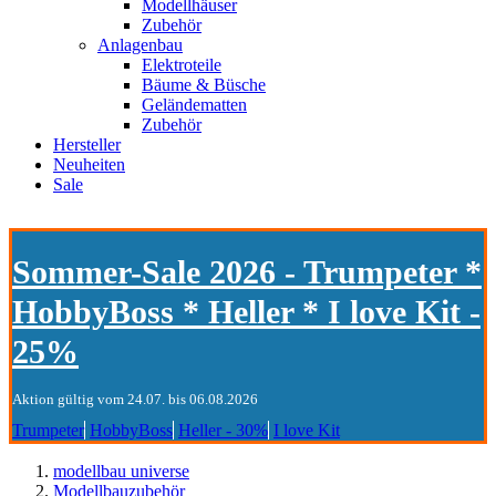
Modellhäuser
Zubehör
Anlagenbau
Elektroteile
Bäume & Büsche
Geländematten
Zubehör
Hersteller
Neuheiten
Sale
Sommer-Sale 2026 - Trumpeter *
HobbyBoss * Heller * I love Kit -
25%
Aktion gültig vom 24.07. bis 06.08.2026
Trumpeter
HobbyBoss
Heller - 30%
I love Kit
modellbau universe
Modellbauzubehör