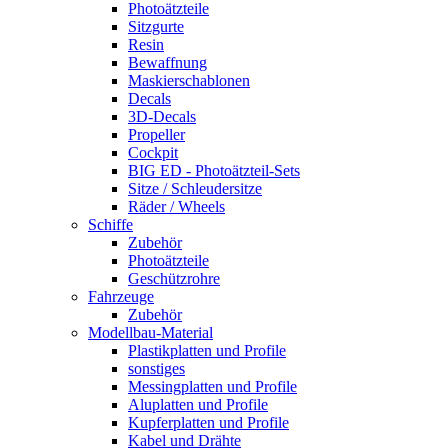
Photoätzteile
Sitzgurte
Resin
Bewaffnung
Maskierschablonen
Decals
3D-Decals
Propeller
Cockpit
BIG ED - Photoätzteil-Sets
Sitze / Schleudersitze
Räder / Wheels
Schiffe
Zubehör
Photoätzteile
Geschützrohre
Fahrzeuge
Zubehör
Modellbau-Material
Plastikplatten und Profile
sonstiges
Messingplatten und Profile
Aluplatten und Profile
Kupferplatten und Profile
Kabel und Drähte