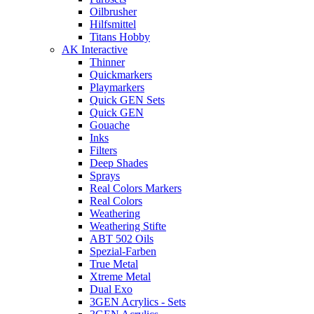
Oilbrusher
Hilfsmittel
Titans Hobby
AK Interactive
Thinner
Quickmarkers
Playmarkers
Quick GEN Sets
Quick GEN
Gouache
Inks
Filters
Deep Shades
Sprays
Real Colors Markers
Real Colors
Weathering
Weathering Stifte
ABT 502 Oils
Spezial-Farben
True Metal
Xtreme Metal
Dual Exo
3GEN Acrylics - Sets