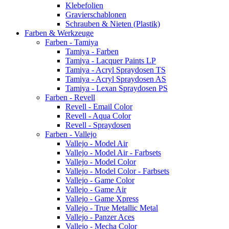
Klebefolien
Gravierschablonen
Schrauben & Nieten (Plastik)
Farben & Werkzeuge
Farben - Tamiya
Tamiya - Farben
Tamiya - Lacquer Paints LP
Tamiya - Acryl Spraydosen TS
Tamiya - Acryl Spraydosen AS
Tamiya - Lexan Spraydosen PS
Farben - Revell
Revell - Email Color
Revell - Aqua Color
Revell - Spraydosen
Farben - Vallejo
Vallejo - Model Air
Vallejo - Model Air - Farbsets
Vallejo - Model Color
Vallejo - Model Color - Farbsets
Vallejo - Game Color
Vallejo - Game Air
Vallejo - Game Xpress
Vallejo - True Metallic Metal
Vallejo - Panzer Aces
Vallejo - Mecha Color