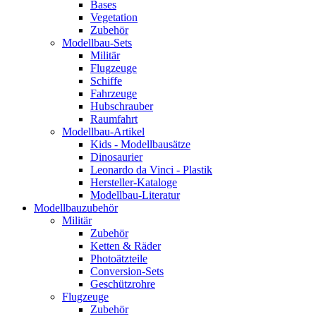
Bases
Vegetation
Zubehör
Modellbau-Sets
Militär
Flugzeuge
Schiffe
Fahrzeuge
Hubschrauber
Raumfahrt
Modellbau-Artikel
Kids - Modellbausätze
Dinosaurier
Leonardo da Vinci - Plastik
Hersteller-Kataloge
Modellbau-Literatur
Modellbauzubehör
Militär
Zubehör
Ketten & Räder
Photoätzteile
Conversion-Sets
Geschützrohre
Flugzeuge
Zubehör