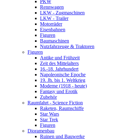
PKW
Rennwagen
LKW - Zugmaschinen
LKW - Trailer
Motorräder
Eisenbahnen
Figuren
Baumaschinen
Nutzfahrzeuge & Traktoren
Figuren
Antike und Frühzeit
Zeit des Mittelalters
16.-18. Jahrhundert
Napoleonische Epoche
19. Jh. bis 1. Weltkrieg
Moderne (1918 - heute)
Fantasy und Erotik
Zubehör
Raumfahrt - Science Fiction
Raketen, Raumschiffe
Star Wars
Star Trek
Figuren
Dioramenbau
Ruinen und Bauwerke