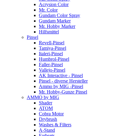
Acrysion Color
Mr. Color
Gundam Color Spray
Gundam Marker
Mr. Hobby Marker
Hilfsmittel
Pinsel
Revell-Pinsel
Tamiya-Pinsel
Italeri-Pinsel
Humbrol-Pinsel
Faller-Pinsel
Vallejo-Pinsel
AK Interactive - Pinsel
Pinsel - diverse Hersteller
Ammo by MIG -Pinsel
Mr. Hobby-Gunze Pinsel
AMMO by MIG
Shader
ATOM
Cobra Motor
Drybrush
Washes & Filters
A-Stand
Farbsets