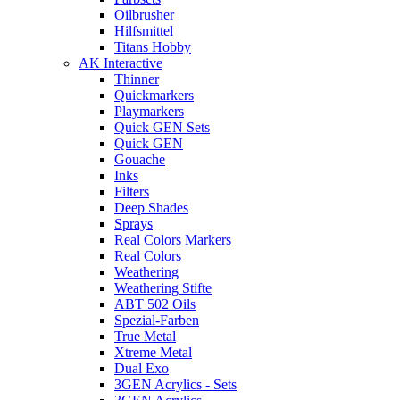
Oilbrusher
Hilfsmittel
Titans Hobby
AK Interactive
Thinner
Quickmarkers
Playmarkers
Quick GEN Sets
Quick GEN
Gouache
Inks
Filters
Deep Shades
Sprays
Real Colors Markers
Real Colors
Weathering
Weathering Stifte
ABT 502 Oils
Spezial-Farben
True Metal
Xtreme Metal
Dual Exo
3GEN Acrylics - Sets