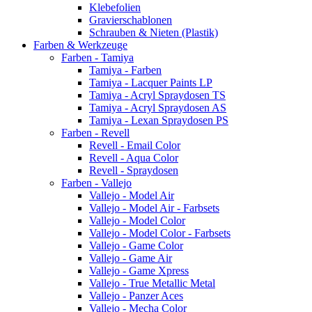
Klebefolien
Gravierschablonen
Schrauben & Nieten (Plastik)
Farben & Werkzeuge
Farben - Tamiya
Tamiya - Farben
Tamiya - Lacquer Paints LP
Tamiya - Acryl Spraydosen TS
Tamiya - Acryl Spraydosen AS
Tamiya - Lexan Spraydosen PS
Farben - Revell
Revell - Email Color
Revell - Aqua Color
Revell - Spraydosen
Farben - Vallejo
Vallejo - Model Air
Vallejo - Model Air - Farbsets
Vallejo - Model Color
Vallejo - Model Color - Farbsets
Vallejo - Game Color
Vallejo - Game Air
Vallejo - Game Xpress
Vallejo - True Metallic Metal
Vallejo - Panzer Aces
Vallejo - Mecha Color