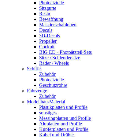
Photoätzteile
Sitzgurte
Resin
Bewaffnung
Maskierschablonen
Decals
3D-Decals
Propeller
Cockpit
BIG ED - Photoätzteil-Sets
Sitze / Schleudersitze
Räder / Wheels
Schiffe
Zubehör
Photoätzteile
Geschützrohre
Fahrzeuge
Zubehör
Modellbau-Material
Plastikplatten und Profile
sonstiges
Messingplatten und Profile
Aluplatten und Profile
Kupferplatten und Profile
Kabel und Drähte