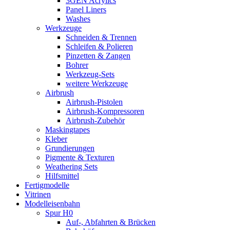
3GEN Acrylics
Panel Liners
Washes
Werkzeuge
Schneiden & Trennen
Schleifen & Polieren
Pinzetten & Zangen
Bohrer
Werkzeug-Sets
weitere Werkzeuge
Airbrush
Airbrush-Pistolen
Airbrush-Kompressoren
Airbrush-Zubehör
Maskingtapes
Kleber
Grundierungen
Pigmente & Texturen
Weathering Sets
Hilfsmittel
Fertigmodelle
Vitrinen
Modelleisenbahn
Spur H0
Auf-, Abfahrten & Brücken