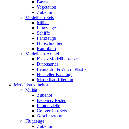
Bases
Vegetation
Zubehör
Modellbau-Sets
Militär
Flugzeuge
Schiffe
Fahrzeuge
Hubschrauber
Raumfahrt
Modellbau-Artikel
Kids - Modellbausätze
Dinosaurier
Leonardo da Vinci - Plastik
Hersteller-Kataloge
Modellbau-Literatur
Modellbauzubehör
Militär
Zubehör
Ketten & Räder
Photoätzteile
Conversion-Sets
Geschützrohre
Flugzeuge
Zubehör