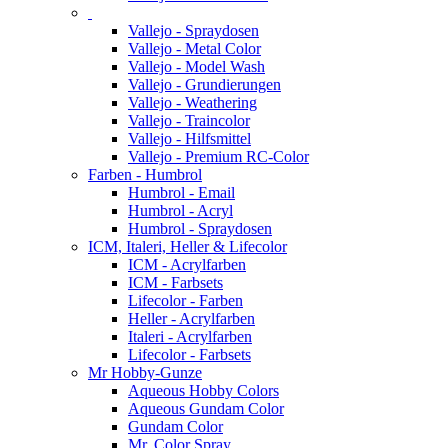
Vallejo - Spraydosen
Vallejo - Metal Color
Vallejo - Model Wash
Vallejo - Grundierungen
Vallejo - Weathering
Vallejo - Traincolor
Vallejo - Hilfsmittel
Vallejo - Premium RC-Color
Farben - Humbrol
Humbrol - Email
Humbrol - Acryl
Humbrol - Spraydosen
ICM, Italeri, Heller & Lifecolor
ICM - Acrylfarben
ICM - Farbsets
Lifecolor - Farben
Heller - Acrylfarben
Italeri - Acrylfarben
Lifecolor - Farbsets
Mr Hobby-Gunze
Aqueous Hobby Colors
Aqueous Gundam Color
Gundam Color
Mr. Color Spray