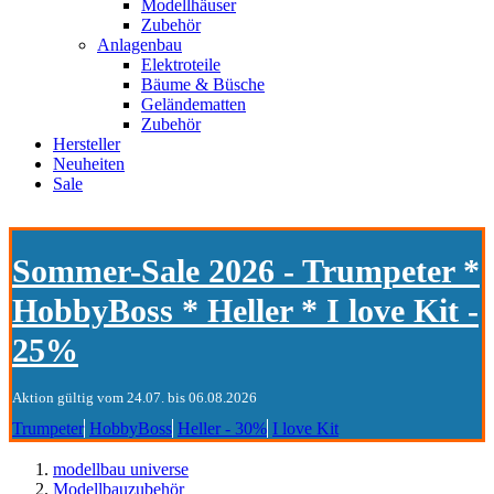
Modellhäuser
Zubehör
Anlagenbau
Elektroteile
Bäume & Büsche
Geländematten
Zubehör
Hersteller
Neuheiten
Sale
Sommer-Sale 2026 - Trumpeter *
HobbyBoss * Heller * I love Kit -
25%
Aktion gültig vom 24.07. bis 06.08.2026
Trumpeter
HobbyBoss
Heller - 30%
I love Kit
modellbau universe
Modellbauzubehör