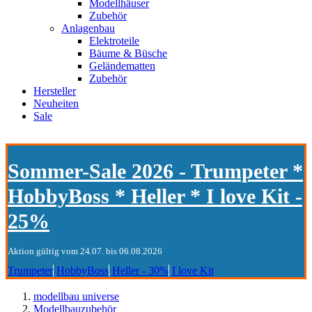
Modellhäuser
Zubehör
Anlagenbau
Elektroteile
Bäume & Büsche
Geländematten
Zubehör
Hersteller
Neuheiten
Sale
Sommer-Sale 2026 - Trumpeter *
HobbyBoss * Heller * I love Kit -
25%
Aktion gültig vom 24.07. bis 06.08.2026
Trumpeter
HobbyBoss
Heller - 30%
I love Kit
modellbau universe
Modellbauzubehör