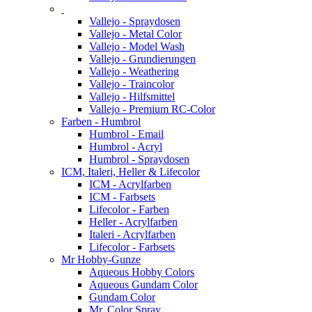
Vallejo - Spraydosen
Vallejo - Metal Color
Vallejo - Model Wash
Vallejo - Grundierungen
Vallejo - Weathering
Vallejo - Traincolor
Vallejo - Hilfsmittel
Vallejo - Premium RC-Color
Farben - Humbrol
Humbrol - Email
Humbrol - Acryl
Humbrol - Spraydosen
ICM, Italeri, Heller & Lifecolor
ICM - Acrylfarben
ICM - Farbsets
Lifecolor - Farben
Heller - Acrylfarben
Italeri - Acrylfarben
Lifecolor - Farbsets
Mr Hobby-Gunze
Aqueous Hobby Colors
Aqueous Gundam Color
Gundam Color
Mr. Color Spray