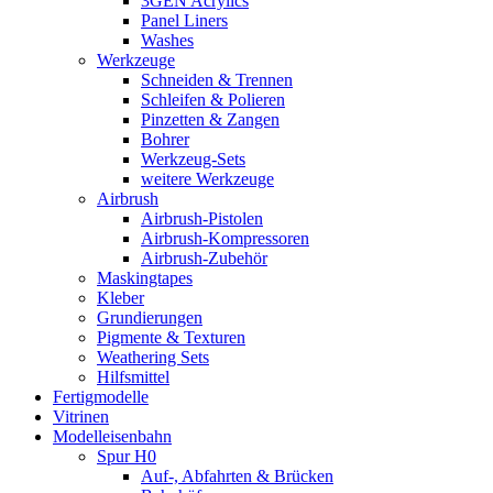
3GEN Acrylics
Panel Liners
Washes
Werkzeuge
Schneiden & Trennen
Schleifen & Polieren
Pinzetten & Zangen
Bohrer
Werkzeug-Sets
weitere Werkzeuge
Airbrush
Airbrush-Pistolen
Airbrush-Kompressoren
Airbrush-Zubehör
Maskingtapes
Kleber
Grundierungen
Pigmente & Texturen
Weathering Sets
Hilfsmittel
Fertigmodelle
Vitrinen
Modelleisenbahn
Spur H0
Auf-, Abfahrten & Brücken