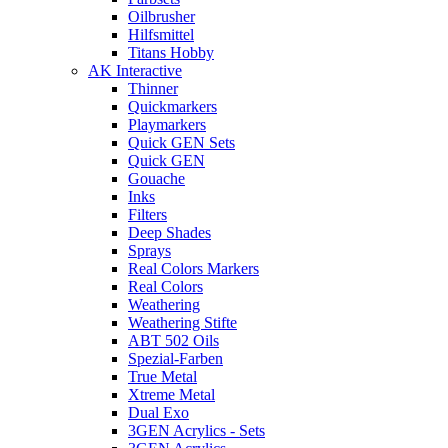
Oilbrusher
Hilfsmittel
Titans Hobby
AK Interactive
Thinner
Quickmarkers
Playmarkers
Quick GEN Sets
Quick GEN
Gouache
Inks
Filters
Deep Shades
Sprays
Real Colors Markers
Real Colors
Weathering
Weathering Stifte
ABT 502 Oils
Spezial-Farben
True Metal
Xtreme Metal
Dual Exo
3GEN Acrylics - Sets