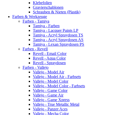
Klebefolien
Gravierschablonen
Schrauben & Nieten (Plastik)
Farben & Werkzeuge
Farben - Tamiya
Tamiya - Farben
Tamiya - Lacquer Paints LP
Tamiya - Acryl Spraydosen TS
Tamiya - Acryl Spraydosen AS
Tamiya - Lexan Spraydosen PS
Farben - Revell
Revell - Email Color
Revell - Aqua Color
Revell - Spraydosen
Farben - Vallejo
Vallejo - Model Air
Vallejo - Model Air - Farbsets
Vallejo - Model Color
Vallejo - Model Color - Farbsets
Vallejo - Game Color
Vallejo - Game Air
Vallejo - Game Xpress
Vallejo - True Metallic Metal
Vallejo - Panzer Aces
Vallejo - Mecha Color