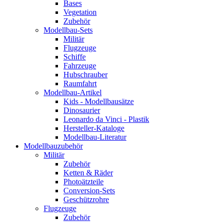
Bases
Vegetation
Zubehör
Modellbau-Sets
Militär
Flugzeuge
Schiffe
Fahrzeuge
Hubschrauber
Raumfahrt
Modellbau-Artikel
Kids - Modellbausätze
Dinosaurier
Leonardo da Vinci - Plastik
Hersteller-Kataloge
Modellbau-Literatur
Modellbauzubehör
Militär
Zubehör
Ketten & Räder
Photoätzteile
Conversion-Sets
Geschützrohre
Flugzeuge
Zubehör