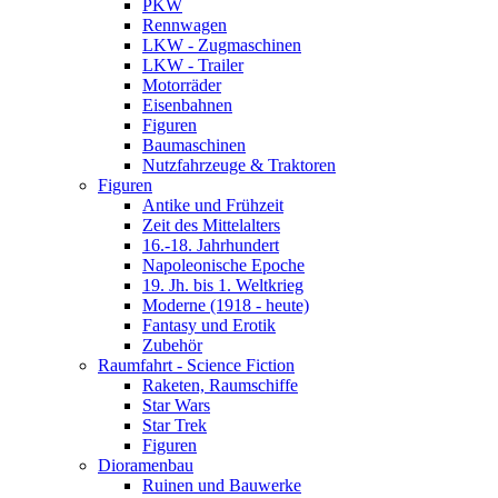
PKW
Rennwagen
LKW - Zugmaschinen
LKW - Trailer
Motorräder
Eisenbahnen
Figuren
Baumaschinen
Nutzfahrzeuge & Traktoren
Figuren
Antike und Frühzeit
Zeit des Mittelalters
16.-18. Jahrhundert
Napoleonische Epoche
19. Jh. bis 1. Weltkrieg
Moderne (1918 - heute)
Fantasy und Erotik
Zubehör
Raumfahrt - Science Fiction
Raketen, Raumschiffe
Star Wars
Star Trek
Figuren
Dioramenbau
Ruinen und Bauwerke