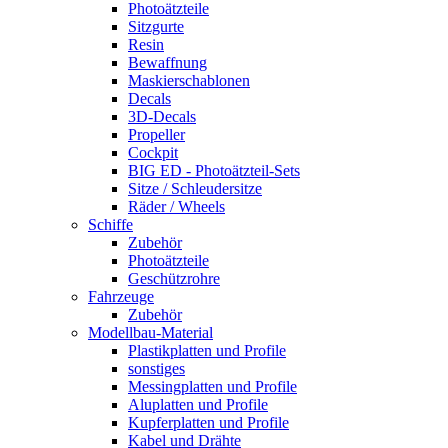
Photoätzteile
Sitzgurte
Resin
Bewaffnung
Maskierschablonen
Decals
3D-Decals
Propeller
Cockpit
BIG ED - Photoätzteil-Sets
Sitze / Schleudersitze
Räder / Wheels
Schiffe
Zubehör
Photoätzteile
Geschützrohre
Fahrzeuge
Zubehör
Modellbau-Material
Plastikplatten und Profile
sonstiges
Messingplatten und Profile
Aluplatten und Profile
Kupferplatten und Profile
Kabel und Drähte