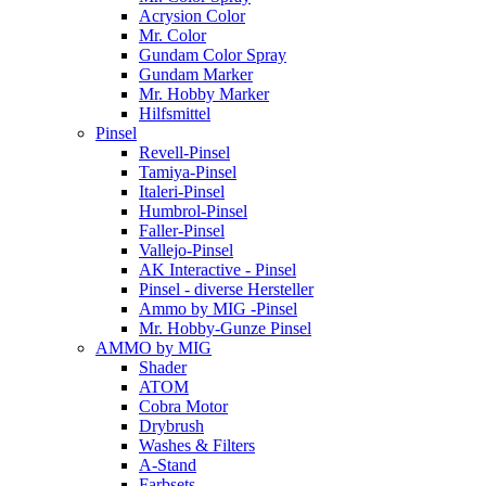
Acrysion Color
Mr. Color
Gundam Color Spray
Gundam Marker
Mr. Hobby Marker
Hilfsmittel
Pinsel
Revell-Pinsel
Tamiya-Pinsel
Italeri-Pinsel
Humbrol-Pinsel
Faller-Pinsel
Vallejo-Pinsel
AK Interactive - Pinsel
Pinsel - diverse Hersteller
Ammo by MIG -Pinsel
Mr. Hobby-Gunze Pinsel
AMMO by MIG
Shader
ATOM
Cobra Motor
Drybrush
Washes & Filters
A-Stand
Farbsets