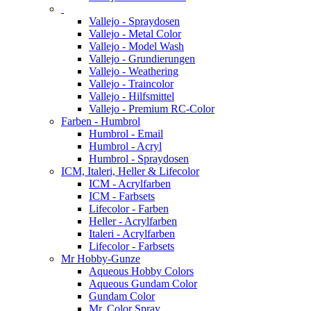
Vallejo - Spraydosen
Vallejo - Metal Color
Vallejo - Model Wash
Vallejo - Grundierungen
Vallejo - Weathering
Vallejo - Traincolor
Vallejo - Hilfsmittel
Vallejo - Premium RC-Color
Farben - Humbrol
Humbrol - Email
Humbrol - Acryl
Humbrol - Spraydosen
ICM, Italeri, Heller & Lifecolor
ICM - Acrylfarben
ICM - Farbsets
Lifecolor - Farben
Heller - Acrylfarben
Italeri - Acrylfarben
Lifecolor - Farbsets
Mr Hobby-Gunze
Aqueous Hobby Colors
Aqueous Gundam Color
Gundam Color
Mr. Color Spray