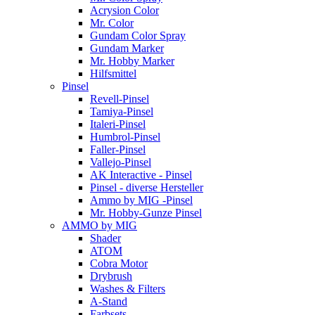
Acrysion Color
Mr. Color
Gundam Color Spray
Gundam Marker
Mr. Hobby Marker
Hilfsmittel
Pinsel
Revell-Pinsel
Tamiya-Pinsel
Italeri-Pinsel
Humbrol-Pinsel
Faller-Pinsel
Vallejo-Pinsel
AK Interactive - Pinsel
Pinsel - diverse Hersteller
Ammo by MIG -Pinsel
Mr. Hobby-Gunze Pinsel
AMMO by MIG
Shader
ATOM
Cobra Motor
Drybrush
Washes & Filters
A-Stand
Farbsets