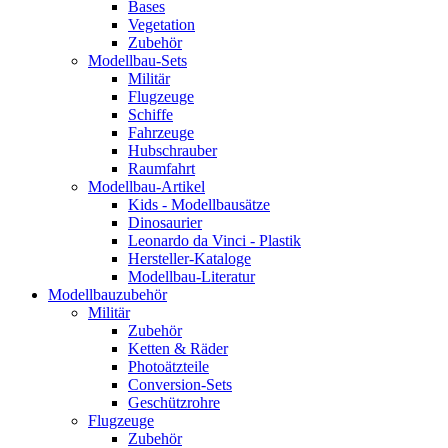
Bases
Vegetation
Zubehör
Modellbau-Sets
Militär
Flugzeuge
Schiffe
Fahrzeuge
Hubschrauber
Raumfahrt
Modellbau-Artikel
Kids - Modellbausätze
Dinosaurier
Leonardo da Vinci - Plastik
Hersteller-Kataloge
Modellbau-Literatur
Modellbauzubehör
Militär
Zubehör
Ketten & Räder
Photoätzteile
Conversion-Sets
Geschützrohre
Flugzeuge
Zubehör