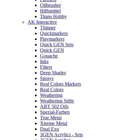
Oilbrusher
Hilfsmittel
Titans Hobby
AK Interactive
Thinner
Quickmarkers
Playmarkers
Quick GEN Sets
Quick GEN
Gouache
Inks
Filters
Deep Shades
Sprays
Real Colors Markers
Real Colors
Weathering
Weathering Stifte
ABT 502 Oils
Spezial-Farben
True Metal
Xtreme Metal
Dual Exo
3GEN Acrylics - Sets