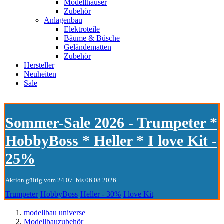
Modellhäuser
Zubehör
Anlagenbau
Elektroteile
Bäume & Büsche
Geländematten
Zubehör
Hersteller
Neuheiten
Sale
Sommer-Sale 2026 - Trumpeter *
HobbyBoss * Heller * I love Kit -
25%
Aktion gültig vom 24.07. bis 06.08.2026
Trumpeter
HobbyBoss
Heller - 30%
I love Kit
modellbau universe
Modellbauzubehör