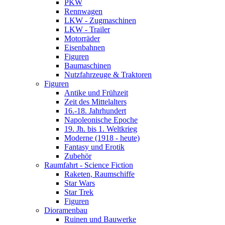
PKW
Rennwagen
LKW - Zugmaschinen
LKW - Trailer
Motorräder
Eisenbahnen
Figuren
Baumaschinen
Nutzfahrzeuge & Traktoren
Figuren
Antike und Frühzeit
Zeit des Mittelalters
16.-18. Jahrhundert
Napoleonische Epoche
19. Jh. bis 1. Weltkrieg
Moderne (1918 - heute)
Fantasy und Erotik
Zubehör
Raumfahrt - Science Fiction
Raketen, Raumschiffe
Star Wars
Star Trek
Figuren
Dioramenbau
Ruinen und Bauwerke