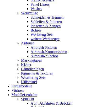
3GEN Acrylics
Panel Liners
Washes
Werkzeuge
Schneiden & Trennen
Schleifen & Polieren
Pinzetten & Zangen
Bohrer
Werkzeug-Sets
weitere Werkzeuge
Airbrush
Airbrush-Pistolen
Airbrush-Kompressoren
Airbrush-Zubehör
Maskingtapes
Kleber
Grundierungen
Pigmente & Texturen
Weathering Sets
Hilfsmittel
Fertigmodelle
Vitrinen
Modelleisenbahn
Spur H0
Auf-, Abfahrten & Brücken