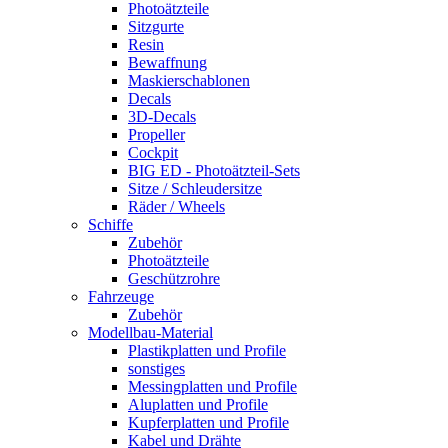
Photoätzteile
Sitzgurte
Resin
Bewaffnung
Maskierschablonen
Decals
3D-Decals
Propeller
Cockpit
BIG ED - Photoätzteil-Sets
Sitze / Schleudersitze
Räder / Wheels
Schiffe
Zubehör
Photoätzteile
Geschützrohre
Fahrzeuge
Zubehör
Modellbau-Material
Plastikplatten und Profile
sonstiges
Messingplatten und Profile
Aluplatten und Profile
Kupferplatten und Profile
Kabel und Drähte