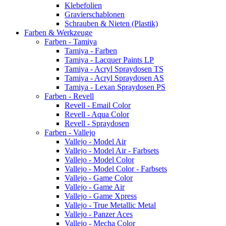
Klebefolien
Gravierschablonen
Schrauben & Nieten (Plastik)
Farben & Werkzeuge
Farben - Tamiya
Tamiya - Farben
Tamiya - Lacquer Paints LP
Tamiya - Acryl Spraydosen TS
Tamiya - Acryl Spraydosen AS
Tamiya - Lexan Spraydosen PS
Farben - Revell
Revell - Email Color
Revell - Aqua Color
Revell - Spraydosen
Farben - Vallejo
Vallejo - Model Air
Vallejo - Model Air - Farbsets
Vallejo - Model Color
Vallejo - Model Color - Farbsets
Vallejo - Game Color
Vallejo - Game Air
Vallejo - Game Xpress
Vallejo - True Metallic Metal
Vallejo - Panzer Aces
Vallejo - Mecha Color