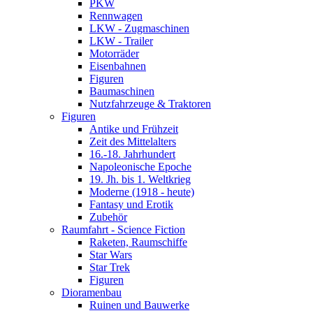
PKW
Rennwagen
LKW - Zugmaschinen
LKW - Trailer
Motorräder
Eisenbahnen
Figuren
Baumaschinen
Nutzfahrzeuge & Traktoren
Figuren
Antike und Frühzeit
Zeit des Mittelalters
16.-18. Jahrhundert
Napoleonische Epoche
19. Jh. bis 1. Weltkrieg
Moderne (1918 - heute)
Fantasy und Erotik
Zubehör
Raumfahrt - Science Fiction
Raketen, Raumschiffe
Star Wars
Star Trek
Figuren
Dioramenbau
Ruinen und Bauwerke