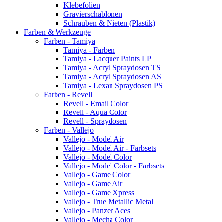
Klebefolien
Gravierschablonen
Schrauben & Nieten (Plastik)
Farben & Werkzeuge
Farben - Tamiya
Tamiya - Farben
Tamiya - Lacquer Paints LP
Tamiya - Acryl Spraydosen TS
Tamiya - Acryl Spraydosen AS
Tamiya - Lexan Spraydosen PS
Farben - Revell
Revell - Email Color
Revell - Aqua Color
Revell - Spraydosen
Farben - Vallejo
Vallejo - Model Air
Vallejo - Model Air - Farbsets
Vallejo - Model Color
Vallejo - Model Color - Farbsets
Vallejo - Game Color
Vallejo - Game Air
Vallejo - Game Xpress
Vallejo - True Metallic Metal
Vallejo - Panzer Aces
Vallejo - Mecha Color