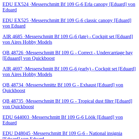
EDU EX524 ·Messerschmitt Bf 109 G-6 Erla canopy [Eduard] von
Eduard
EDU EX525 ·Messerschmitt Bf 109 G-6 classic canopy [Eduard]
von Eduard
AIR 4685 ·Messerschmitt Bf 109 G-6 (late) - Cockpit set [Eduard]
von Aires Hobby Models
QB 48726 ·Messerschmitt Bf 109 G - Correct - Undercarriage bay
[Eduaard] von Quickboost
AIR 4697 ·Messerschmitt Bf 109 G-6 (early) - Cockpit set [Eduard]
von Aires Hobby Models
QB 48734 ·Messerschmittz Bf 109 G - Exhaust [Eduard] von
Quickboost
QB 48735 ·Messerschmitt Bf 109 G - Tropical dust filter [Eduard]
von Quickboost
EDU 644003 ·Messerschmitt Bf 109 G-6 Löök [Eduard] von
Eduard
EDU D48045 ·Messerschmitt Bf 109 G-6 - National insignia
[Eduard] von Eduard