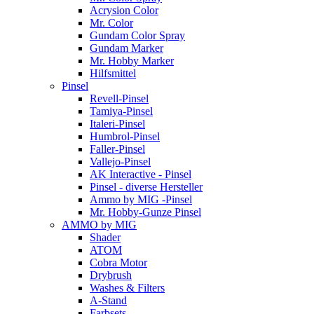
Acrysion Color
Mr. Color
Gundam Color Spray
Gundam Marker
Mr. Hobby Marker
Hilfsmittel
Pinsel
Revell-Pinsel
Tamiya-Pinsel
Italeri-Pinsel
Humbrol-Pinsel
Faller-Pinsel
Vallejo-Pinsel
AK Interactive - Pinsel
Pinsel - diverse Hersteller
Ammo by MIG -Pinsel
Mr. Hobby-Gunze Pinsel
AMMO by MIG
Shader
ATOM
Cobra Motor
Drybrush
Washes & Filters
A-Stand
Farbsets