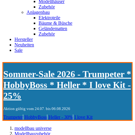
Modellhäuser
Zubehör
Anlagenbau
Elektroteile
Bäume & Büsche
Geländematten
Zubehör
Hersteller
Neuheiten
Sale
Sommer-Sale 2026 - Trumpeter *
HobbyBoss * Heller * I love Kit -
25%
Aktion gültig vom 24.07. bis 06.08.2026
Trumpeter
HobbyBoss
Heller - 30%
I love Kit
modellbau universe
Modellbauzubehör