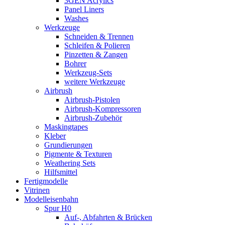
3GEN Acrylics
Panel Liners
Washes
Werkzeuge
Schneiden & Trennen
Schleifen & Polieren
Pinzetten & Zangen
Bohrer
Werkzeug-Sets
weitere Werkzeuge
Airbrush
Airbrush-Pistolen
Airbrush-Kompressoren
Airbrush-Zubehör
Maskingtapes
Kleber
Grundierungen
Pigmente & Texturen
Weathering Sets
Hilfsmittel
Fertigmodelle
Vitrinen
Modelleisenbahn
Spur H0
Auf-, Abfahrten & Brücken