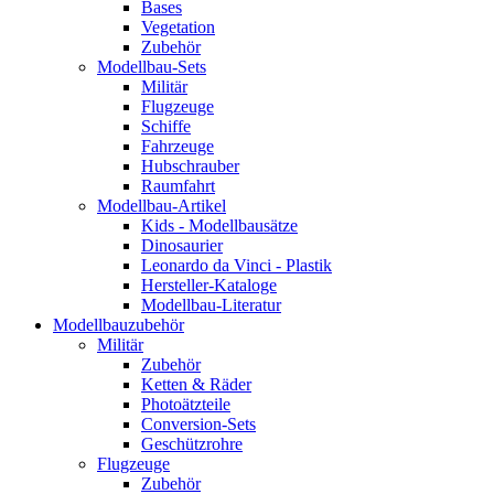
Bases
Vegetation
Zubehör
Modellbau-Sets
Militär
Flugzeuge
Schiffe
Fahrzeuge
Hubschrauber
Raumfahrt
Modellbau-Artikel
Kids - Modellbausätze
Dinosaurier
Leonardo da Vinci - Plastik
Hersteller-Kataloge
Modellbau-Literatur
Modellbauzubehör
Militär
Zubehör
Ketten & Räder
Photoätzteile
Conversion-Sets
Geschützrohre
Flugzeuge
Zubehör