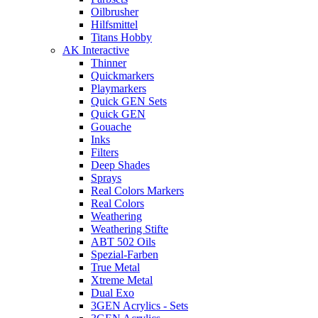
Oilbrusher
Hilfsmittel
Titans Hobby
AK Interactive
Thinner
Quickmarkers
Playmarkers
Quick GEN Sets
Quick GEN
Gouache
Inks
Filters
Deep Shades
Sprays
Real Colors Markers
Real Colors
Weathering
Weathering Stifte
ABT 502 Oils
Spezial-Farben
True Metal
Xtreme Metal
Dual Exo
3GEN Acrylics - Sets