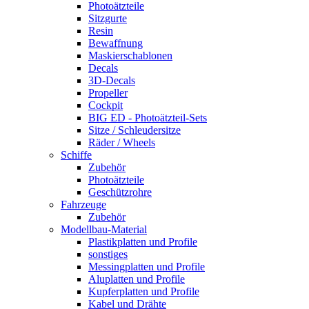
Photoätzteile
Sitzgurte
Resin
Bewaffnung
Maskierschablonen
Decals
3D-Decals
Propeller
Cockpit
BIG ED - Photoätzteil-Sets
Sitze / Schleudersitze
Räder / Wheels
Schiffe
Zubehör
Photoätzteile
Geschützrohre
Fahrzeuge
Zubehör
Modellbau-Material
Plastikplatten und Profile
sonstiges
Messingplatten und Profile
Aluplatten und Profile
Kupferplatten und Profile
Kabel und Drähte