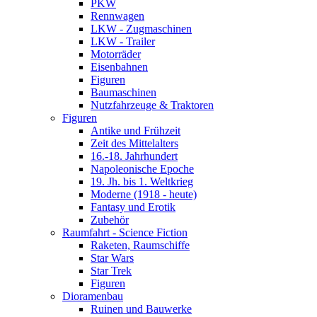
PKW
Rennwagen
LKW - Zugmaschinen
LKW - Trailer
Motorräder
Eisenbahnen
Figuren
Baumaschinen
Nutzfahrzeuge & Traktoren
Figuren
Antike und Frühzeit
Zeit des Mittelalters
16.-18. Jahrhundert
Napoleonische Epoche
19. Jh. bis 1. Weltkrieg
Moderne (1918 - heute)
Fantasy und Erotik
Zubehör
Raumfahrt - Science Fiction
Raketen, Raumschiffe
Star Wars
Star Trek
Figuren
Dioramenbau
Ruinen und Bauwerke