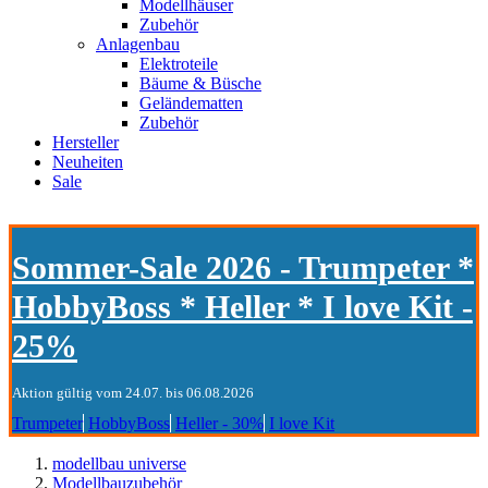
Modellhäuser
Zubehör
Anlagenbau
Elektroteile
Bäume & Büsche
Geländematten
Zubehör
Hersteller
Neuheiten
Sale
Sommer-Sale 2026 - Trumpeter *
HobbyBoss * Heller * I love Kit -
25%
Aktion gültig vom 24.07. bis 06.08.2026
Trumpeter
HobbyBoss
Heller - 30%
I love Kit
modellbau universe
Modellbauzubehör