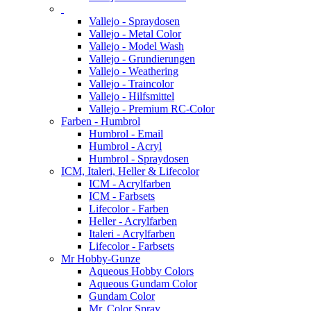
Vallejo - Spraydosen
Vallejo - Metal Color
Vallejo - Model Wash
Vallejo - Grundierungen
Vallejo - Weathering
Vallejo - Traincolor
Vallejo - Hilfsmittel
Vallejo - Premium RC-Color
Farben - Humbrol
Humbrol - Email
Humbrol - Acryl
Humbrol - Spraydosen
ICM, Italeri, Heller & Lifecolor
ICM - Acrylfarben
ICM - Farbsets
Lifecolor - Farben
Heller - Acrylfarben
Italeri - Acrylfarben
Lifecolor - Farbsets
Mr Hobby-Gunze
Aqueous Hobby Colors
Aqueous Gundam Color
Gundam Color
Mr. Color Spray