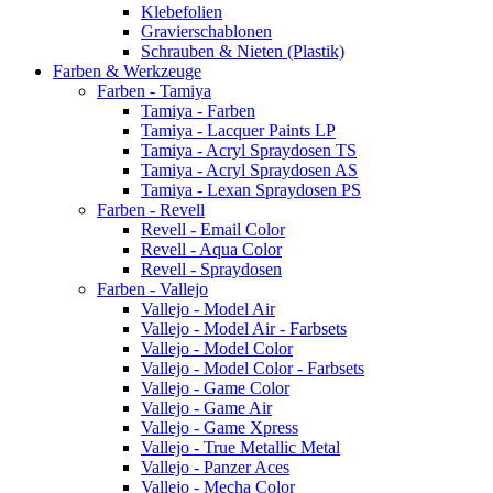
Klebefolien
Gravierschablonen
Schrauben & Nieten (Plastik)
Farben & Werkzeuge
Farben - Tamiya
Tamiya - Farben
Tamiya - Lacquer Paints LP
Tamiya - Acryl Spraydosen TS
Tamiya - Acryl Spraydosen AS
Tamiya - Lexan Spraydosen PS
Farben - Revell
Revell - Email Color
Revell - Aqua Color
Revell - Spraydosen
Farben - Vallejo
Vallejo - Model Air
Vallejo - Model Air - Farbsets
Vallejo - Model Color
Vallejo - Model Color - Farbsets
Vallejo - Game Color
Vallejo - Game Air
Vallejo - Game Xpress
Vallejo - True Metallic Metal
Vallejo - Panzer Aces
Vallejo - Mecha Color