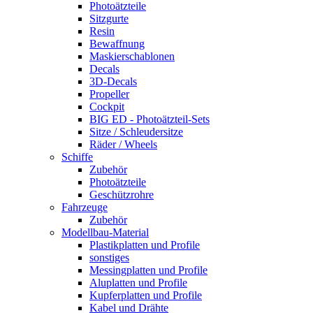
Photoätzteile
Sitzgurte
Resin
Bewaffnung
Maskierschablonen
Decals
3D-Decals
Propeller
Cockpit
BIG ED - Photoätzteil-Sets
Sitze / Schleudersitze
Räder / Wheels
Schiffe
Zubehör
Photoätzteile
Geschützrohre
Fahrzeuge
Zubehör
Modellbau-Material
Plastikplatten und Profile
sonstiges
Messingplatten und Profile
Aluplatten und Profile
Kupferplatten und Profile
Kabel und Drähte