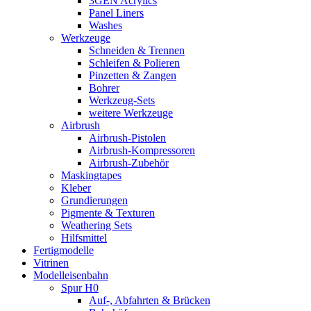
3GEN Acrylics
Panel Liners
Washes
Werkzeuge
Schneiden & Trennen
Schleifen & Polieren
Pinzetten & Zangen
Bohrer
Werkzeug-Sets
weitere Werkzeuge
Airbrush
Airbrush-Pistolen
Airbrush-Kompressoren
Airbrush-Zubehör
Maskingtapes
Kleber
Grundierungen
Pigmente & Texturen
Weathering Sets
Hilfsmittel
Fertigmodelle
Vitrinen
Modelleisenbahn
Spur H0
Auf-, Abfahrten & Brücken