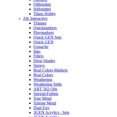
Oilbrusher
Hilfsmittel
Titans Hobby
AK Interactive
Thinner
Quickmarkers
Playmarkers
Quick GEN Sets
Quick GEN
Gouache
Inks
Filters
Deep Shades
Sprays
Real Colors Markers
Real Colors
Weathering
Weathering Stifte
ABT 502 Oils
Spezial-Farben
True Metal
Xtreme Metal
Dual Exo
3GEN Acrylics - Sets