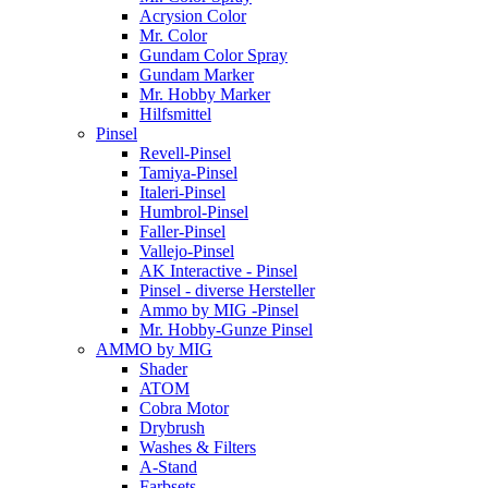
Acrysion Color
Mr. Color
Gundam Color Spray
Gundam Marker
Mr. Hobby Marker
Hilfsmittel
Pinsel
Revell-Pinsel
Tamiya-Pinsel
Italeri-Pinsel
Humbrol-Pinsel
Faller-Pinsel
Vallejo-Pinsel
AK Interactive - Pinsel
Pinsel - diverse Hersteller
Ammo by MIG -Pinsel
Mr. Hobby-Gunze Pinsel
AMMO by MIG
Shader
ATOM
Cobra Motor
Drybrush
Washes & Filters
A-Stand
Farbsets