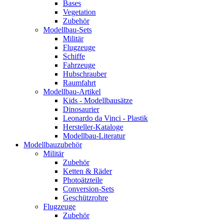
Bases
Vegetation
Zubehör
Modellbau-Sets
Militär
Flugzeuge
Schiffe
Fahrzeuge
Hubschrauber
Raumfahrt
Modellbau-Artikel
Kids - Modellbausätze
Dinosaurier
Leonardo da Vinci - Plastik
Hersteller-Kataloge
Modellbau-Literatur
Modellbauzubehör
Militär
Zubehör
Ketten & Räder
Photoätzteile
Conversion-Sets
Geschützrohre
Flugzeuge
Zubehör