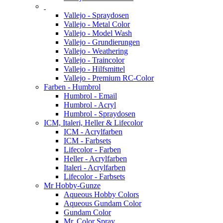
Vallejo - Spraydosen
Vallejo - Metal Color
Vallejo - Model Wash
Vallejo - Grundierungen
Vallejo - Weathering
Vallejo - Traincolor
Vallejo - Hilfsmittel
Vallejo - Premium RC-Color
Farben - Humbrol
Humbrol - Email
Humbrol - Acryl
Humbrol - Spraydosen
ICM, Italeri, Heller & Lifecolor
ICM - Acrylfarben
ICM - Farbsets
Lifecolor - Farben
Heller - Acrylfarben
Italeri - Acrylfarben
Lifecolor - Farbsets
Mr Hobby-Gunze
Aqueous Hobby Colors
Aqueous Gundam Color
Gundam Color
Mr. Color Spray