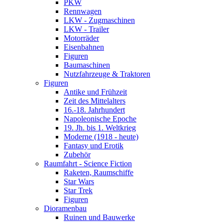
PKW
Rennwagen
LKW - Zugmaschinen
LKW - Trailer
Motorräder
Eisenbahnen
Figuren
Baumaschinen
Nutzfahrzeuge & Traktoren
Figuren
Antike und Frühzeit
Zeit des Mittelalters
16.-18. Jahrhundert
Napoleonische Epoche
19. Jh. bis 1. Weltkrieg
Moderne (1918 - heute)
Fantasy und Erotik
Zubehör
Raumfahrt - Science Fiction
Raketen, Raumschiffe
Star Wars
Star Trek
Figuren
Dioramenbau
Ruinen und Bauwerke