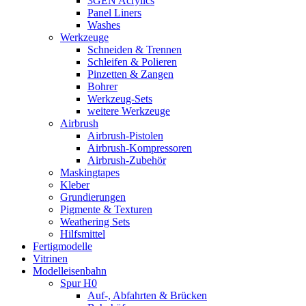
3GEN Acrylics
Panel Liners
Washes
Werkzeuge
Schneiden & Trennen
Schleifen & Polieren
Pinzetten & Zangen
Bohrer
Werkzeug-Sets
weitere Werkzeuge
Airbrush
Airbrush-Pistolen
Airbrush-Kompressoren
Airbrush-Zubehör
Maskingtapes
Kleber
Grundierungen
Pigmente & Texturen
Weathering Sets
Hilfsmittel
Fertigmodelle
Vitrinen
Modelleisenbahn
Spur H0
Auf-, Abfahrten & Brücken