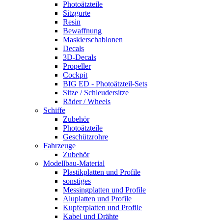
Photoätzteile
Sitzgurte
Resin
Bewaffnung
Maskierschablonen
Decals
3D-Decals
Propeller
Cockpit
BIG ED - Photoätzteil-Sets
Sitze / Schleudersitze
Räder / Wheels
Schiffe
Zubehör
Photoätzteile
Geschützrohre
Fahrzeuge
Zubehör
Modellbau-Material
Plastikplatten und Profile
sonstiges
Messingplatten und Profile
Aluplatten und Profile
Kupferplatten und Profile
Kabel und Drähte