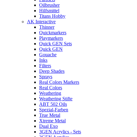
Oilbrusher
Hilfsmittel
Titans Hobby
AK Interactive
Thinner
Quickmarkers
Playmarkers
Quick GEN Sets
Quick GEN
Gouache
Inks
Filters
Deep Shades
Sprays
Real Colors Markers
Real Colors
Weathering
Weathering Stifte
ABT 502 Oils
Spezial-Farben
True Metal
Xtreme Metal
Dual Exo
3GEN Acrylics - Sets