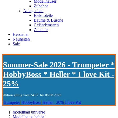
Modellhäuser
Zubehör
Anlagenbau
Elektroteile
Bäume & Büsche
Geländematten
Zubehör
Hersteller
Neuheiten
Sale
Sommer-Sale 2026 - Trumpeter *
HobbyBoss * Heller * I love Kit -
25%
Aktion gültig vom 24.07. bis 06.08.2026
Trumpeter
HobbyBoss
Heller - 30%
I love Kit
modellbau universe
Modellbauzubehör