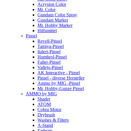
Acrysion Color
Mr. Color
Gundam Color Spray
Gundam Marker
Mr. Hobby Marker
Hilfsmittel
Pinsel
Revell-Pinsel
Tamiya-Pinsel
Italeri-Pinsel
Humbrol-Pinsel
Faller-Pinsel
Vallejo-Pinsel
AK Interactive - Pinsel
Pinsel - diverse Hersteller
Ammo by MIG -Pinsel
Mr. Hobby-Gunze Pinsel
AMMO by MIG
Shader
ATOM
Cobra Motor
Drybrush
Washes & Filters
A-Stand
Farbsets