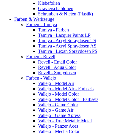
Klebefolien
Gravierschablonen
Schrauben & Nieten (Plastik)
Farben & Werkzeuge
Farben - Tamiya
Tamiya - Farben
Tamiya - Lacquer Paints LP
Tamiya - Acryl Spraydosen TS
Tamiya - Acryl Spraydosen AS
Tamiya - Lexan Spraydosen PS
Farben - Revell
Revell - Email Color
Revell - Aqua Color
Revell - Spraydosen
Farben - Vallejo
Vallejo - Model Air
Vallejo - Model Air - Farbsets
Vallejo - Model Color
Vallejo - Model Color - Farbsets
Vallejo - Game Color
Vallejo - Game Air
Vallejo - Game Xpress
Vallejo - True Metallic Metal
Vallejo - Panzer Aces
Vallejo - Mecha Color