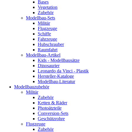
Bases
Vegetation
Zubehör
Modellbau-Sets
Militär
Flugzeuge
Schiffe
Fahrzeuge
Hubschrauber
Raumfahrt
Modellbau-Artikel
Kids - Modellbausätze
Dinosaurier
Leonardo da Vinci - Plastik
Hersteller-Kataloge
Modellbau-Literatur
Modellbauzubehör
Militär
Zubehör
Ketten & Räder
Photoätzteile
Conversion-Sets
Geschützrohre
Flugzeuge
Zubehör