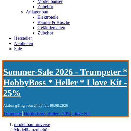
Modellhäuser
Zubehör
Anlagenbau
Elektroteile
Bäume & Büsche
Geländematten
Zubehör
Hersteller
Neuheiten
Sale
Sommer-Sale 2026 - Trumpeter *
HobbyBoss * Heller * I love Kit -
25%
Aktion gültig vom 24.07. bis 06.08.2026
Trumpeter
HobbyBoss
Heller - 30%
I love Kit
modellbau universe
Modellbauzubehör