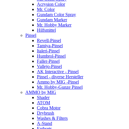
Acrysion Color
Mr. Color
Gundam Color Spray
Gundam Marker
Mr. Hobby Marker
Hilfsmittel
Pinsel
Revell-Pinsel
Tamiya-Pinsel
Italeri-Pinsel
Humbrol-Pinsel
Faller-Pinsel
Vallejo-Pinsel
AK Interactive - Pinsel
Pinsel - diverse Hersteller
Ammo by MIG -Pinsel
Mr. Hobby-Gunze Pinsel
AMMO by MIG
Shader
ATOM
Cobra Motor
Drybrush
Washes & Filters
A-Stand
Farbsets