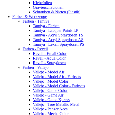
Klebefolien
Gravierschablonen
Schrauben & Nieten (Plastik)
Farben & Werkzeuge
Farben - Tamiya
Tamiya - Farben
Tamiya - Lacquer Paints LP
Tamiya - Acryl Spraydosen TS
Tamiya - Acryl Spraydosen AS
Tamiya - Lexan Spraydosen PS
Farben - Revell
Revell - Email Color
Revell - Aqua Color
Revell - Spraydosen
Farben - Vallejo
Vallejo - Model Air
Vallejo - Model Air - Farbsets
Vallejo - Model Color
Vallejo - Model Color - Farbsets
Vallejo - Game Color
Vallejo - Game Air
Vallejo - Game Xpress
Vallejo - True Metallic Metal
Vallejo - Panzer Aces
Vallejo - Mecha Color