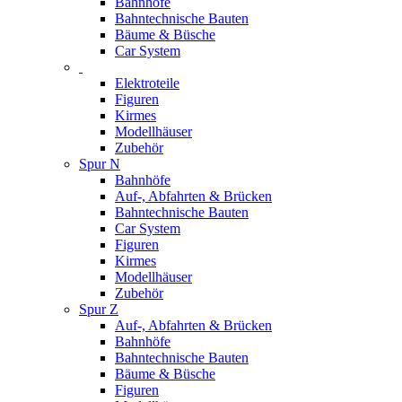
Bahnhöfe
Bahntechnische Bauten
Bäume & Büsche
Car System
Elektroteile
Figuren
Kirmes
Modellhäuser
Zubehör
Spur N
Bahnhöfe
Auf-, Abfahrten & Brücken
Bahntechnische Bauten
Car System
Figuren
Kirmes
Modellhäuser
Zubehör
Spur Z
Auf-, Abfahrten & Brücken
Bahnhöfe
Bahntechnische Bauten
Bäume & Büsche
Figuren