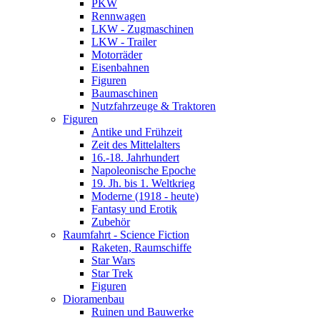
PKW
Rennwagen
LKW - Zugmaschinen
LKW - Trailer
Motorräder
Eisenbahnen
Figuren
Baumaschinen
Nutzfahrzeuge & Traktoren
Figuren
Antike und Frühzeit
Zeit des Mittelalters
16.-18. Jahrhundert
Napoleonische Epoche
19. Jh. bis 1. Weltkrieg
Moderne (1918 - heute)
Fantasy und Erotik
Zubehör
Raumfahrt - Science Fiction
Raketen, Raumschiffe
Star Wars
Star Trek
Figuren
Dioramenbau
Ruinen und Bauwerke