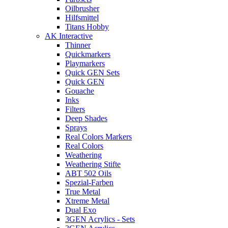
Oilbrusher
Hilfsmittel
Titans Hobby
AK Interactive
Thinner
Quickmarkers
Playmarkers
Quick GEN Sets
Quick GEN
Gouache
Inks
Filters
Deep Shades
Sprays
Real Colors Markers
Real Colors
Weathering
Weathering Stifte
ABT 502 Oils
Spezial-Farben
True Metal
Xtreme Metal
Dual Exo
3GEN Acrylics - Sets