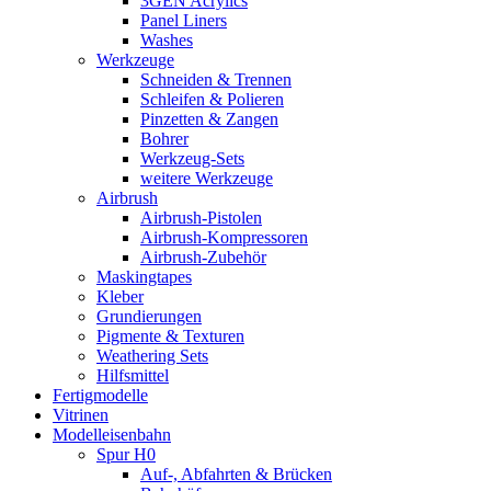
3GEN Acrylics
Panel Liners
Washes
Werkzeuge
Schneiden & Trennen
Schleifen & Polieren
Pinzetten & Zangen
Bohrer
Werkzeug-Sets
weitere Werkzeuge
Airbrush
Airbrush-Pistolen
Airbrush-Kompressoren
Airbrush-Zubehör
Maskingtapes
Kleber
Grundierungen
Pigmente & Texturen
Weathering Sets
Hilfsmittel
Fertigmodelle
Vitrinen
Modelleisenbahn
Spur H0
Auf-, Abfahrten & Brücken