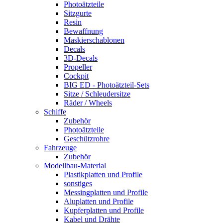
Photoätzteile
Sitzgurte
Resin
Bewaffnung
Maskierschablonen
Decals
3D-Decals
Propeller
Cockpit
BIG ED - Photoätzteil-Sets
Sitze / Schleudersitze
Räder / Wheels
Schiffe
Zubehör
Photoätzteile
Geschützrohre
Fahrzeuge
Zubehör
Modellbau-Material
Plastikplatten und Profile
sonstiges
Messingplatten und Profile
Aluplatten und Profile
Kupferplatten und Profile
Kabel und Drähte