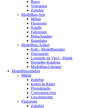
Bases
Vegetation
Zubehör
Modellbau-Sets
Militär
Flugzeuge
Schiffe
Fahrzeuge
Hubschrauber
Raumfahrt
Modellbau-Artikel
Kids - Modellbausätze
Dinosaurier
Leonardo da Vinci - Plastik
Hersteller-Kataloge
Modellbau-Literatur
Modellbauzubehör
Militär
Zubehör
Ketten & Räder
Photoätzteile
Conversion-Sets
Geschützrohre
Flugzeuge
Zubehör