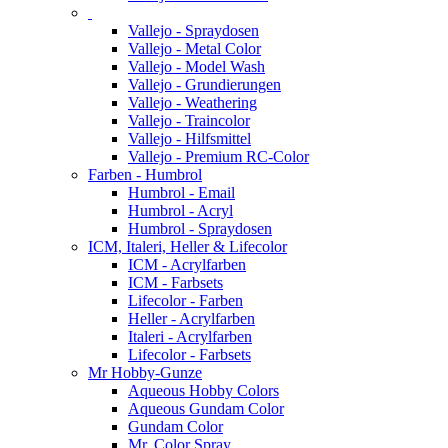
Vallejo - Spraydosen
Vallejo - Metal Color
Vallejo - Model Wash
Vallejo - Grundierungen
Vallejo - Weathering
Vallejo - Traincolor
Vallejo - Hilfsmittel
Vallejo - Premium RC-Color
Farben - Humbrol
Humbrol - Email
Humbrol - Acryl
Humbrol - Spraydosen
ICM, Italeri, Heller & Lifecolor
ICM - Acrylfarben
ICM - Farbsets
Lifecolor - Farben
Heller - Acrylfarben
Italeri - Acrylfarben
Lifecolor - Farbsets
Mr Hobby-Gunze
Aqueous Hobby Colors
Aqueous Gundam Color
Gundam Color
Mr. Color Spray