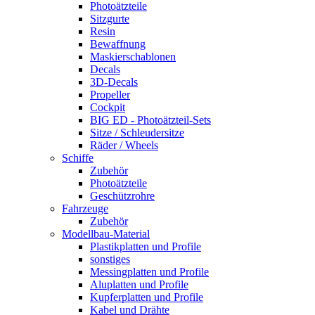
Photoätzteile
Sitzgurte
Resin
Bewaffnung
Maskierschablonen
Decals
3D-Decals
Propeller
Cockpit
BIG ED - Photoätzteil-Sets
Sitze / Schleudersitze
Räder / Wheels
Schiffe
Zubehör
Photoätzteile
Geschützrohre
Fahrzeuge
Zubehör
Modellbau-Material
Plastikplatten und Profile
sonstiges
Messingplatten und Profile
Aluplatten und Profile
Kupferplatten und Profile
Kabel und Drähte