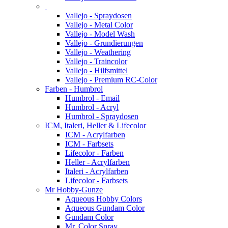
Vallejo - Spraydosen
Vallejo - Metal Color
Vallejo - Model Wash
Vallejo - Grundierungen
Vallejo - Weathering
Vallejo - Traincolor
Vallejo - Hilfsmittel
Vallejo - Premium RC-Color
Farben - Humbrol
Humbrol - Email
Humbrol - Acryl
Humbrol - Spraydosen
ICM, Italeri, Heller & Lifecolor
ICM - Acrylfarben
ICM - Farbsets
Lifecolor - Farben
Heller - Acrylfarben
Italeri - Acrylfarben
Lifecolor - Farbsets
Mr Hobby-Gunze
Aqueous Hobby Colors
Aqueous Gundam Color
Gundam Color
Mr. Color Spray