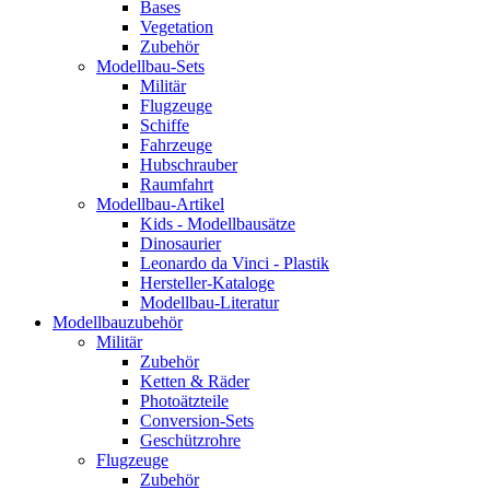
Bases
Vegetation
Zubehör
Modellbau-Sets
Militär
Flugzeuge
Schiffe
Fahrzeuge
Hubschrauber
Raumfahrt
Modellbau-Artikel
Kids - Modellbausätze
Dinosaurier
Leonardo da Vinci - Plastik
Hersteller-Kataloge
Modellbau-Literatur
Modellbauzubehör
Militär
Zubehör
Ketten & Räder
Photoätzteile
Conversion-Sets
Geschützrohre
Flugzeuge
Zubehör