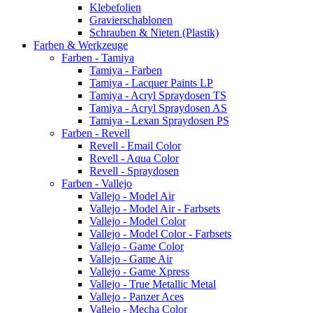
Klebefolien
Gravierschablonen
Schrauben & Nieten (Plastik)
Farben & Werkzeuge
Farben - Tamiya
Tamiya - Farben
Tamiya - Lacquer Paints LP
Tamiya - Acryl Spraydosen TS
Tamiya - Acryl Spraydosen AS
Tamiya - Lexan Spraydosen PS
Farben - Revell
Revell - Email Color
Revell - Aqua Color
Revell - Spraydosen
Farben - Vallejo
Vallejo - Model Air
Vallejo - Model Air - Farbsets
Vallejo - Model Color
Vallejo - Model Color - Farbsets
Vallejo - Game Color
Vallejo - Game Air
Vallejo - Game Xpress
Vallejo - True Metallic Metal
Vallejo - Panzer Aces
Vallejo - Mecha Color