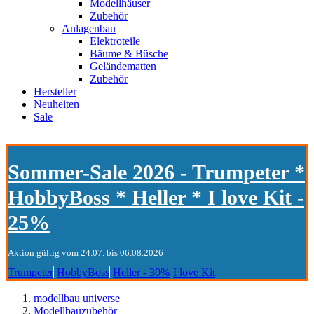
Modellhäuser
Zubehör
Anlagenbau
Elektroteile
Bäume & Büsche
Geländematten
Zubehör
Hersteller
Neuheiten
Sale
Sommer-Sale 2026 - Trumpeter *
HobbyBoss * Heller * I love Kit -
25%
Aktion gültig vom 24.07. bis 06.08.2026
Trumpeter
HobbyBoss
Heller - 30%
I love Kit
modellbau universe
Modellbauzubehör