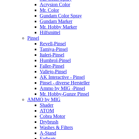
Acrysion Color
Mr. Color
Gundam Color Spray
Gundam Marker
Mr. Hobby Marker
Hilfsmittel
Pinsel
Revell-Pinsel
Tamiya-Pinsel
Italeri-Pinsel
Humbrol-Pinsel
Faller-Pinsel
Vallejo-Pinsel
AK Interactive - Pinsel
Pinsel - diverse Hersteller
Ammo by MIG -Pinsel
Mr. Hobby-Gunze Pinsel
AMMO by MIG
Shader
ATOM
Cobra Motor
Drybrush
Washes & Filters
A-Stand
Farbsets