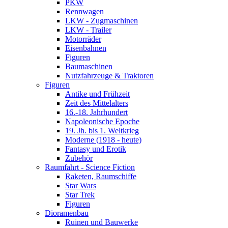
PKW
Rennwagen
LKW - Zugmaschinen
LKW - Trailer
Motorräder
Eisenbahnen
Figuren
Baumaschinen
Nutzfahrzeuge & Traktoren
Figuren
Antike und Frühzeit
Zeit des Mittelalters
16.-18. Jahrhundert
Napoleonische Epoche
19. Jh. bis 1. Weltkrieg
Moderne (1918 - heute)
Fantasy und Erotik
Zubehör
Raumfahrt - Science Fiction
Raketen, Raumschiffe
Star Wars
Star Trek
Figuren
Dioramenbau
Ruinen und Bauwerke