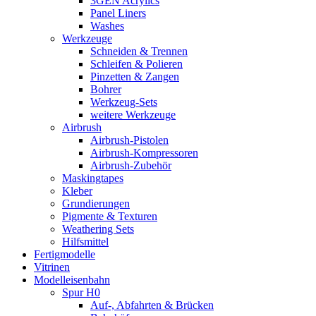
3GEN Acrylics
Panel Liners
Washes
Werkzeuge
Schneiden & Trennen
Schleifen & Polieren
Pinzetten & Zangen
Bohrer
Werkzeug-Sets
weitere Werkzeuge
Airbrush
Airbrush-Pistolen
Airbrush-Kompressoren
Airbrush-Zubehör
Maskingtapes
Kleber
Grundierungen
Pigmente & Texturen
Weathering Sets
Hilfsmittel
Fertigmodelle
Vitrinen
Modelleisenbahn
Spur H0
Auf-, Abfahrten & Brücken