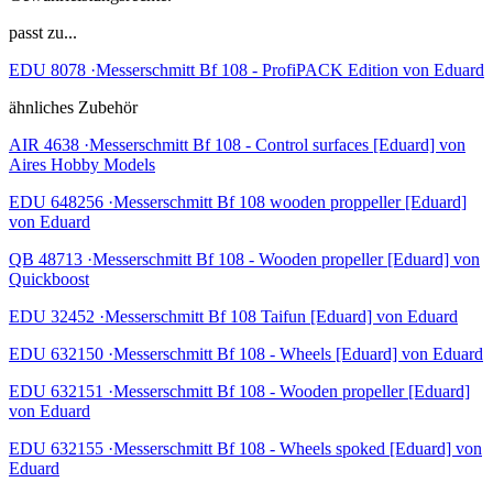
passt zu...
EDU 8078 ·Messerschmitt Bf 108 - ProfiPACK Edition von Eduard
ähnliches Zubehör
AIR 4638 ·Messerschmitt Bf 108 - Control surfaces [Eduard] von
Aires Hobby Models
EDU 648256 ·Messerschmitt Bf 108 wooden proppeller [Eduard]
von Eduard
QB 48713 ·Messerschmitt Bf 108 - Wooden propeller [Eduard] von
Quickboost
EDU 32452 ·Messerschmitt Bf 108 Taifun [Eduard] von Eduard
EDU 632150 ·Messerschmitt Bf 108 - Wheels [Eduard] von Eduard
EDU 632151 ·Messerschmitt Bf 108 - Wooden propeller [Eduard]
von Eduard
EDU 632155 ·Messerschmitt Bf 108 - Wheels spoked [Eduard] von
Eduard