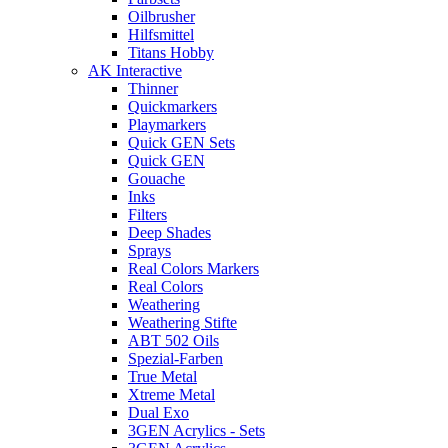
Oilbrusher
Hilfsmittel
Titans Hobby
AK Interactive
Thinner
Quickmarkers
Playmarkers
Quick GEN Sets
Quick GEN
Gouache
Inks
Filters
Deep Shades
Sprays
Real Colors Markers
Real Colors
Weathering
Weathering Stifte
ABT 502 Oils
Spezial-Farben
True Metal
Xtreme Metal
Dual Exo
3GEN Acrylics - Sets