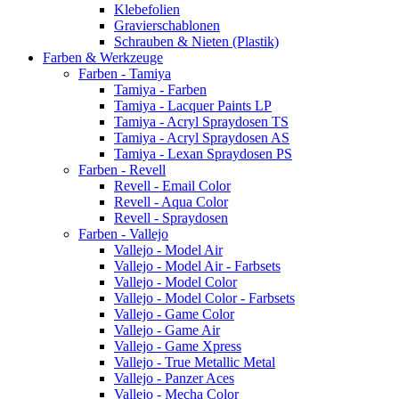
Klebefolien
Gravierschablonen
Schrauben & Nieten (Plastik)
Farben & Werkzeuge
Farben - Tamiya
Tamiya - Farben
Tamiya - Lacquer Paints LP
Tamiya - Acryl Spraydosen TS
Tamiya - Acryl Spraydosen AS
Tamiya - Lexan Spraydosen PS
Farben - Revell
Revell - Email Color
Revell - Aqua Color
Revell - Spraydosen
Farben - Vallejo
Vallejo - Model Air
Vallejo - Model Air - Farbsets
Vallejo - Model Color
Vallejo - Model Color - Farbsets
Vallejo - Game Color
Vallejo - Game Air
Vallejo - Game Xpress
Vallejo - True Metallic Metal
Vallejo - Panzer Aces
Vallejo - Mecha Color