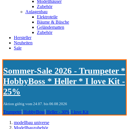
Modellhäuser
Zubehör
Anlagenbau
Elektroteile
Bäume & Büsche
Geländematten
Zubehör
Hersteller
Neuheiten
Sale
Sommer-Sale 2026 - Trumpeter *
HobbyBoss * Heller * I love Kit -
25%
Aktion gültig vom 24.07. bis 06.08.2026
Trumpeter
HobbyBoss
Heller - 30%
I love Kit
modellbau universe
Modellbauzubehör