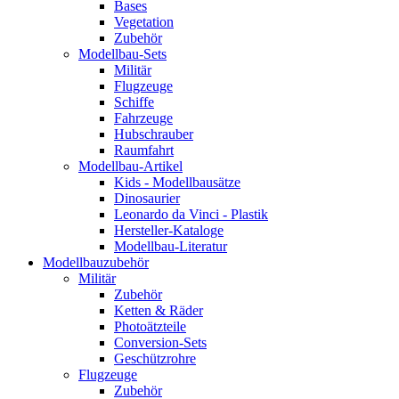
Bases
Vegetation
Zubehör
Modellbau-Sets
Militär
Flugzeuge
Schiffe
Fahrzeuge
Hubschrauber
Raumfahrt
Modellbau-Artikel
Kids - Modellbausätze
Dinosaurier
Leonardo da Vinci - Plastik
Hersteller-Kataloge
Modellbau-Literatur
Modellbauzubehör
Militär
Zubehör
Ketten & Räder
Photoätzteile
Conversion-Sets
Geschützrohre
Flugzeuge
Zubehör