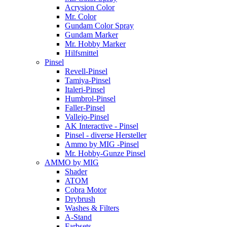
Acrysion Color
Mr. Color
Gundam Color Spray
Gundam Marker
Mr. Hobby Marker
Hilfsmittel
Pinsel
Revell-Pinsel
Tamiya-Pinsel
Italeri-Pinsel
Humbrol-Pinsel
Faller-Pinsel
Vallejo-Pinsel
AK Interactive - Pinsel
Pinsel - diverse Hersteller
Ammo by MIG -Pinsel
Mr. Hobby-Gunze Pinsel
AMMO by MIG
Shader
ATOM
Cobra Motor
Drybrush
Washes & Filters
A-Stand
Farbsets