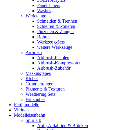
3GEN Acrylics
Panel Liners
Washes
Werkzeuge
Schneiden & Trennen
Schleifen & Polieren
Pinzetten & Zangen
Bohrer
Werkzeug-Sets
weitere Werkzeuge
Airbrush
Airbrush-Pistolen
Airbrush-Kompressoren
Airbrush-Zubehör
Maskingtapes
Kleber
Grundierungen
Pigmente & Texturen
Weathering Sets
Hilfsmittel
Fertigmodelle
Vitrinen
Modelleisenbahn
Spur H0
Auf-, Abfahrten & Brücken