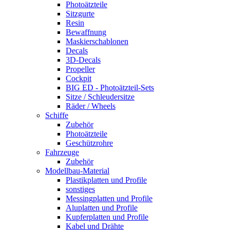
Photoätzteile
Sitzgurte
Resin
Bewaffnung
Maskierschablonen
Decals
3D-Decals
Propeller
Cockpit
BIG ED - Photoätzteil-Sets
Sitze / Schleudersitze
Räder / Wheels
Schiffe
Zubehör
Photoätzteile
Geschützrohre
Fahrzeuge
Zubehör
Modellbau-Material
Plastikplatten und Profile
sonstiges
Messingplatten und Profile
Aluplatten und Profile
Kupferplatten und Profile
Kabel und Drähte