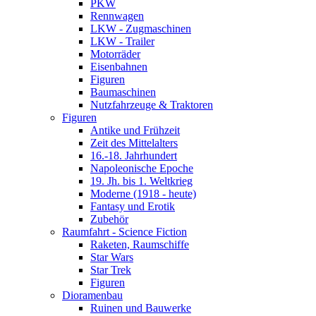
PKW
Rennwagen
LKW - Zugmaschinen
LKW - Trailer
Motorräder
Eisenbahnen
Figuren
Baumaschinen
Nutzfahrzeuge & Traktoren
Figuren
Antike und Frühzeit
Zeit des Mittelalters
16.-18. Jahrhundert
Napoleonische Epoche
19. Jh. bis 1. Weltkrieg
Moderne (1918 - heute)
Fantasy und Erotik
Zubehör
Raumfahrt - Science Fiction
Raketen, Raumschiffe
Star Wars
Star Trek
Figuren
Dioramenbau
Ruinen und Bauwerke