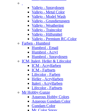
Vallejo - Spraydosen
Vallejo - Metal Color
Vallejo - Model Wash
Vallejo - Grundierungen
Vallejo - Weathering
Vallejo - Traincolor
Vallejo - Hilfsmittel
Vallejo - Premium RC-Color
Farben - Humbrol
Humbrol - Email
Humbrol - Acryl
Humbrol - Spraydosen
ICM, Italeri, Heller & Lifecolor
ICM - Acrylfarben
ICM - Farbsets
Lifecolor - Farben
Heller - Acrylfarben
Italeri - Acrylfarben
Lifecolor - Farbsets
Mr Hobby-Gunze
Aqueous Hobby Colors
Aqueous Gundam Color
Gundam Color
Mr. Color Spray