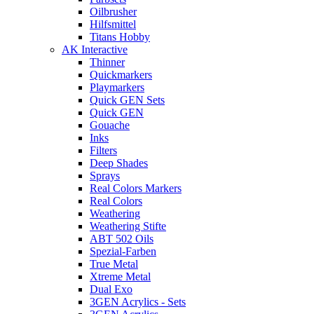
Oilbrusher
Hilfsmittel
Titans Hobby
AK Interactive
Thinner
Quickmarkers
Playmarkers
Quick GEN Sets
Quick GEN
Gouache
Inks
Filters
Deep Shades
Sprays
Real Colors Markers
Real Colors
Weathering
Weathering Stifte
ABT 502 Oils
Spezial-Farben
True Metal
Xtreme Metal
Dual Exo
3GEN Acrylics - Sets