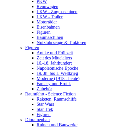
PKW
Rennwagen
LKW - Zugmaschinen
LKW - Trailer
Motorräder
Eisenbahnen
Figuren
Baumaschinen
Nutzfahrzeuge & Traktoren
Figuren
Antike und Frühzeit
Zeit des Mittelalters
16.-18. Jahrhundert
Napoleonische Epoche
19. Jh. bis 1. Weltkrieg
Moderne (1918 - heute)
Fantasy und Erotik
Zubehör
Raumfahrt - Science Fiction
Raketen, Raumschiffe
Star Wars
Star Trek
Figuren
Dioramenbau
Ruinen und Bauwerke