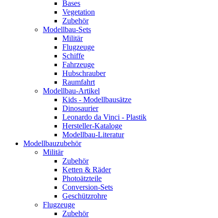
Bases
Vegetation
Zubehör
Modellbau-Sets
Militär
Flugzeuge
Schiffe
Fahrzeuge
Hubschrauber
Raumfahrt
Modellbau-Artikel
Kids - Modellbausätze
Dinosaurier
Leonardo da Vinci - Plastik
Hersteller-Kataloge
Modellbau-Literatur
Modellbauzubehör
Militär
Zubehör
Ketten & Räder
Photoätzteile
Conversion-Sets
Geschützrohre
Flugzeuge
Zubehör