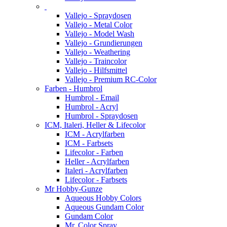
Vallejo - Spraydosen
Vallejo - Metal Color
Vallejo - Model Wash
Vallejo - Grundierungen
Vallejo - Weathering
Vallejo - Traincolor
Vallejo - Hilfsmittel
Vallejo - Premium RC-Color
Farben - Humbrol
Humbrol - Email
Humbrol - Acryl
Humbrol - Spraydosen
ICM, Italeri, Heller & Lifecolor
ICM - Acrylfarben
ICM - Farbsets
Lifecolor - Farben
Heller - Acrylfarben
Italeri - Acrylfarben
Lifecolor - Farbsets
Mr Hobby-Gunze
Aqueous Hobby Colors
Aqueous Gundam Color
Gundam Color
Mr. Color Spray