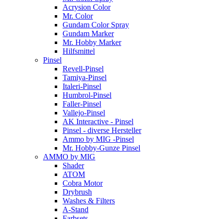
Acrysion Color
Mr. Color
Gundam Color Spray
Gundam Marker
Mr. Hobby Marker
Hilfsmittel
Pinsel
Revell-Pinsel
Tamiya-Pinsel
Italeri-Pinsel
Humbrol-Pinsel
Faller-Pinsel
Vallejo-Pinsel
AK Interactive - Pinsel
Pinsel - diverse Hersteller
Ammo by MIG -Pinsel
Mr. Hobby-Gunze Pinsel
AMMO by MIG
Shader
ATOM
Cobra Motor
Drybrush
Washes & Filters
A-Stand
Farbsets