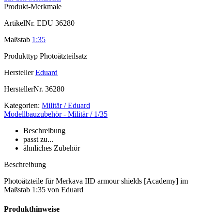
Produkt-Merkmale
ArtikelNr.
EDU 36280
Maßstab
1:35
Produkttyp
Photoätzteilsatz
Hersteller
Eduard
HerstellerNr.
36280
Kategorien:
Militär / Eduard
Modellbauzubehör - Militär / 1/35
Beschreibung
passt zu...
ähnliches Zubehör
Beschreibung
Photoätzteile für Merkava IID armour shields [Academy] im
Maßstab 1:35 von Eduard
Produkthinweise