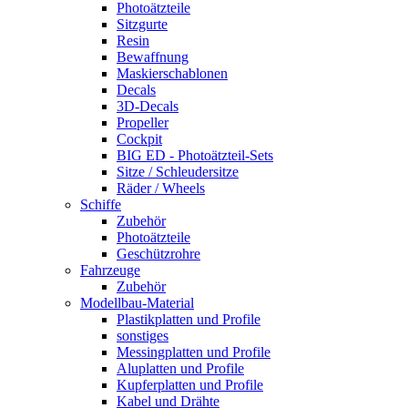
Photoätzteile
Sitzgurte
Resin
Bewaffnung
Maskierschablonen
Decals
3D-Decals
Propeller
Cockpit
BIG ED - Photoätzteil-Sets
Sitze / Schleudersitze
Räder / Wheels
Schiffe
Zubehör
Photoätzteile
Geschützrohre
Fahrzeuge
Zubehör
Modellbau-Material
Plastikplatten und Profile
sonstiges
Messingplatten und Profile
Aluplatten und Profile
Kupferplatten und Profile
Kabel und Drähte