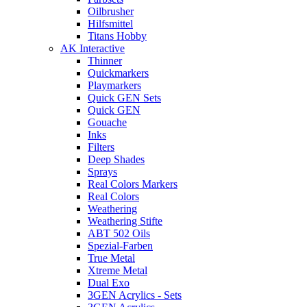
Oilbrusher
Hilfsmittel
Titans Hobby
AK Interactive
Thinner
Quickmarkers
Playmarkers
Quick GEN Sets
Quick GEN
Gouache
Inks
Filters
Deep Shades
Sprays
Real Colors Markers
Real Colors
Weathering
Weathering Stifte
ABT 502 Oils
Spezial-Farben
True Metal
Xtreme Metal
Dual Exo
3GEN Acrylics - Sets