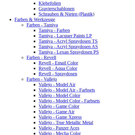
Klebefolien
Gravierschablonen
Schrauben & Nieten (Plastik)
Farben & Werkzeuge
Farben - Tamiya
Tamiya - Farben
Tamiya - Lacquer Paints LP
Tamiya - Acryl Spraydosen TS
Tamiya - Acryl Spraydosen AS
Tamiya - Lexan Spraydosen PS
Farben - Revell
Revell - Email Color
Revell - Aqua Color
Revell - Spraydosen
Farben - Vallejo
Vallejo - Model Air
Vallejo - Model Air - Farbsets
Vallejo - Model Color
Vallejo - Model Color - Farbsets
Vallejo - Game Color
Vallejo - Game Air
Vallejo - Game Xpress
Vallejo - True Metallic Metal
Vallejo - Panzer Aces
Vallejo - Mecha Color