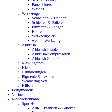
3GEN Acrylics
Panel Liners
Washes
Werkzeuge
Schneiden & Trennen
Schleifen & Polieren
Pinzetten & Zangen
Bohrer
Werkzeug-Sets
weitere Werkzeuge
Airbrush
Airbrush-Pistolen
Airbrush-Kompressoren
Airbrush-Zubehör
Maskingtapes
Kleber
Grundierungen
Pigmente & Texturen
Weathering Sets
Hilfsmittel
Fertigmodelle
Vitrinen
Modelleisenbahn
Spur H0
Auf-, Abfahrten & Brücken