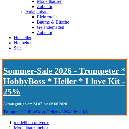
Modellhäuser
Zubehör
Anlagenbau
Elektroteile
Bäume & Büsche
Geländematten
Zubehör
Hersteller
Neuheiten
Sale
Sommer-Sale 2026 - Trumpeter *
HobbyBoss * Heller * I love Kit -
25%
Aktion gültig vom 24.07. bis 06.08.2026
Trumpeter
HobbyBoss
Heller - 30%
I love Kit
modellbau universe
Modellbauzubehör