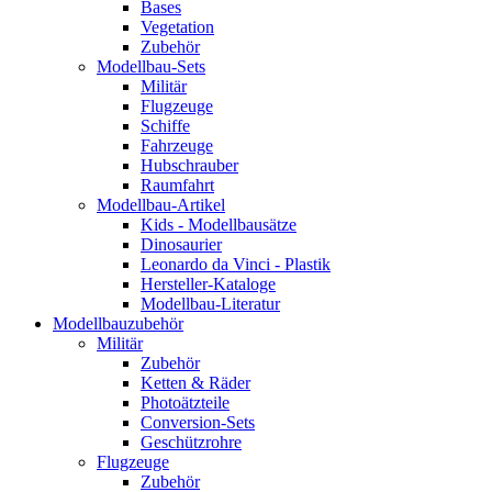
Bases
Vegetation
Zubehör
Modellbau-Sets
Militär
Flugzeuge
Schiffe
Fahrzeuge
Hubschrauber
Raumfahrt
Modellbau-Artikel
Kids - Modellbausätze
Dinosaurier
Leonardo da Vinci - Plastik
Hersteller-Kataloge
Modellbau-Literatur
Modellbauzubehör
Militär
Zubehör
Ketten & Räder
Photoätzteile
Conversion-Sets
Geschützrohre
Flugzeuge
Zubehör