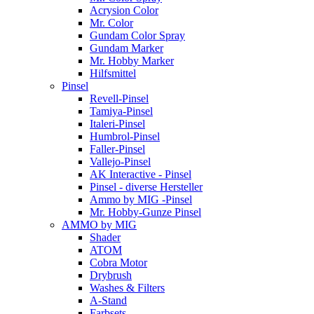
Acrysion Color
Mr. Color
Gundam Color Spray
Gundam Marker
Mr. Hobby Marker
Hilfsmittel
Pinsel
Revell-Pinsel
Tamiya-Pinsel
Italeri-Pinsel
Humbrol-Pinsel
Faller-Pinsel
Vallejo-Pinsel
AK Interactive - Pinsel
Pinsel - diverse Hersteller
Ammo by MIG -Pinsel
Mr. Hobby-Gunze Pinsel
AMMO by MIG
Shader
ATOM
Cobra Motor
Drybrush
Washes & Filters
A-Stand
Farbsets