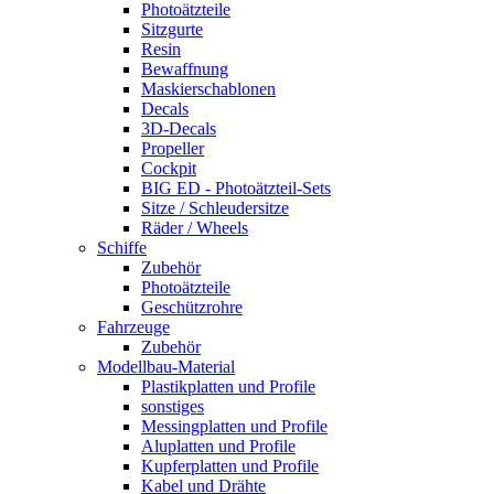
Photoätzteile
Sitzgurte
Resin
Bewaffnung
Maskierschablonen
Decals
3D-Decals
Propeller
Cockpit
BIG ED - Photoätzteil-Sets
Sitze / Schleudersitze
Räder / Wheels
Schiffe
Zubehör
Photoätzteile
Geschützrohre
Fahrzeuge
Zubehör
Modellbau-Material
Plastikplatten und Profile
sonstiges
Messingplatten und Profile
Aluplatten und Profile
Kupferplatten und Profile
Kabel und Drähte