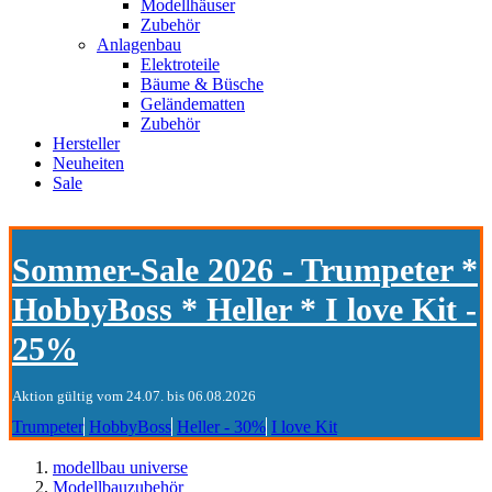
Modellhäuser
Zubehör
Anlagenbau
Elektroteile
Bäume & Büsche
Geländematten
Zubehör
Hersteller
Neuheiten
Sale
Sommer-Sale 2026 - Trumpeter *
HobbyBoss * Heller * I love Kit -
25%
Aktion gültig vom 24.07. bis 06.08.2026
Trumpeter
HobbyBoss
Heller - 30%
I love Kit
modellbau universe
Modellbauzubehör