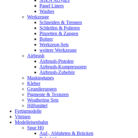
3GEN Acrylics
Panel Liners
Washes
Werkzeuge
Schneiden & Trennen
Schleifen & Polieren
Pinzetten & Zangen
Bohrer
Werkzeug-Sets
weitere Werkzeuge
Airbrush
Airbrush-Pistolen
Airbrush-Kompressoren
Airbrush-Zubehör
Maskingtapes
Kleber
Grundierungen
Pigmente & Texturen
Weathering Sets
Hilfsmittel
Fertigmodelle
Vitrinen
Modelleisenbahn
Spur H0
Auf-, Abfahrten & Brücken