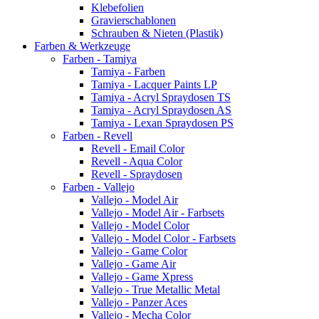
Klebefolien
Gravierschablonen
Schrauben & Nieten (Plastik)
Farben & Werkzeuge
Farben - Tamiya
Tamiya - Farben
Tamiya - Lacquer Paints LP
Tamiya - Acryl Spraydosen TS
Tamiya - Acryl Spraydosen AS
Tamiya - Lexan Spraydosen PS
Farben - Revell
Revell - Email Color
Revell - Aqua Color
Revell - Spraydosen
Farben - Vallejo
Vallejo - Model Air
Vallejo - Model Air - Farbsets
Vallejo - Model Color
Vallejo - Model Color - Farbsets
Vallejo - Game Color
Vallejo - Game Air
Vallejo - Game Xpress
Vallejo - True Metallic Metal
Vallejo - Panzer Aces
Vallejo - Mecha Color