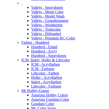
Vallejo - Spraydosen
Vallejo - Metal Color
Vallejo - Model Wash
Vallejo - Grundierungen
Vallejo - Weathering
Vallejo - Traincolor
Vallejo - Hilfsmittel
Vallejo - Premium RC-Color
Farben - Humbrol
Humbrol - Email
Humbrol - Acryl
Humbrol - Spraydosen
ICM, Italeri, Heller & Lifecolor
ICM - Acrylfarben
ICM - Farbsets
Lifecolor - Farben
Heller - Acrylfarben
Italeri - Acrylfarben
Lifecolor - Farbsets
Mr Hobby-Gunze
Aqueous Hobby Colors
Aqueous Gundam Color
Gundam Color
Mr. Color Spray