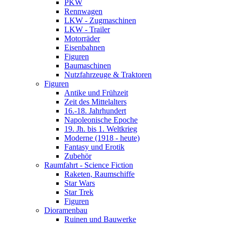
PKW
Rennwagen
LKW - Zugmaschinen
LKW - Trailer
Motorräder
Eisenbahnen
Figuren
Baumaschinen
Nutzfahrzeuge & Traktoren
Figuren
Antike und Frühzeit
Zeit des Mittelalters
16.-18. Jahrhundert
Napoleonische Epoche
19. Jh. bis 1. Weltkrieg
Moderne (1918 - heute)
Fantasy und Erotik
Zubehör
Raumfahrt - Science Fiction
Raketen, Raumschiffe
Star Wars
Star Trek
Figuren
Dioramenbau
Ruinen und Bauwerke