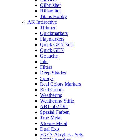
Oilbrusher
Hilfsmittel
Titans Hobby
AK Interactive
Thinner
Quickmarkers
Playmarkers
Quick GEN Sets
Quick GEN
Gouache
Inks
Filters
Deep Shades
Sprays
Real Colors Markers
Real Colors
Weathering
Weathering Stifte
ABT 502 Oils
Spezial-Farben
True Metal
Xtreme Metal
Dual Exo
3GEN Acrylics - Sets