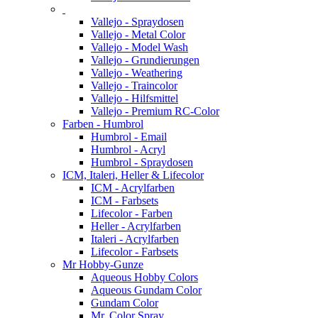
Vallejo - Spraydosen
Vallejo - Metal Color
Vallejo - Model Wash
Vallejo - Grundierungen
Vallejo - Weathering
Vallejo - Traincolor
Vallejo - Hilfsmittel
Vallejo - Premium RC-Color
Farben - Humbrol
Humbrol - Email
Humbrol - Acryl
Humbrol - Spraydosen
ICM, Italeri, Heller & Lifecolor
ICM - Acrylfarben
ICM - Farbsets
Lifecolor - Farben
Heller - Acrylfarben
Italeri - Acrylfarben
Lifecolor - Farbsets
Mr Hobby-Gunze
Aqueous Hobby Colors
Aqueous Gundam Color
Gundam Color
Mr. Color Spray