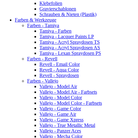
Klebefolien
Gravierschablonen
Schrauben & Nieten (Plastik)
Farben & Werkzeuge
Farben - Tamiya
Tamiya - Farben
Tamiya - Lacquer Paints LP
Tamiya - Acryl Spraydosen TS
Tamiya - Acryl Spraydosen AS
Tamiya - Lexan Spraydosen PS
Farben - Revell
Revell - Email Color
Revell - Aqua Color
Revell - Spraydosen
Farben - Vallejo
Vallejo - Model Air
Vallejo - Model Air - Farbsets
Vallejo - Model Color
Vallejo - Model Color - Farbsets
Vallejo - Game Color
Vallejo - Game Air
Vallejo - Game Xpress
Vallejo - True Metallic Metal
Vallejo - Panzer Aces
Vallejo - Mecha Color