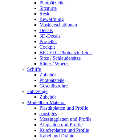
Photoätzteile
Sitzgurte
Resin
Bewaffnung
Maskierschablonen
Decals
3D-Decals
Propeller
Cockpit
BIG ED - Photoätzteil-Sets
Sitze / Schleudersitze
Räder / Wheels
Schiffe
Zubehör
Photoätzteile
Geschützrohre
Fahrzeuge
Zubehör
Modellbau-Material
Plastikplatten und Profile
sonstiges
Messingplatten und Profile
Aluplatten und Profile
Kupferplatten und Profile
Kabel und Drähte