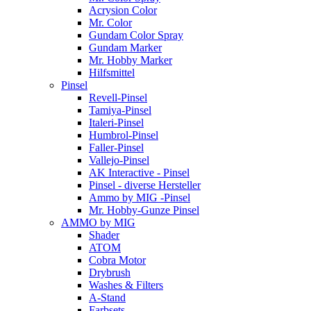
Acrysion Color
Mr. Color
Gundam Color Spray
Gundam Marker
Mr. Hobby Marker
Hilfsmittel
Pinsel
Revell-Pinsel
Tamiya-Pinsel
Italeri-Pinsel
Humbrol-Pinsel
Faller-Pinsel
Vallejo-Pinsel
AK Interactive - Pinsel
Pinsel - diverse Hersteller
Ammo by MIG -Pinsel
Mr. Hobby-Gunze Pinsel
AMMO by MIG
Shader
ATOM
Cobra Motor
Drybrush
Washes & Filters
A-Stand
Farbsets