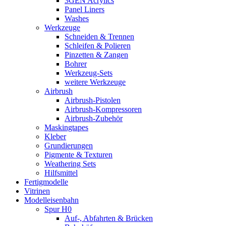
3GEN Acrylics
Panel Liners
Washes
Werkzeuge
Schneiden & Trennen
Schleifen & Polieren
Pinzetten & Zangen
Bohrer
Werkzeug-Sets
weitere Werkzeuge
Airbrush
Airbrush-Pistolen
Airbrush-Kompressoren
Airbrush-Zubehör
Maskingtapes
Kleber
Grundierungen
Pigmente & Texturen
Weathering Sets
Hilfsmittel
Fertigmodelle
Vitrinen
Modelleisenbahn
Spur H0
Auf-, Abfahrten & Brücken