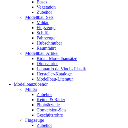
Bases
Vegetation
Zubehör
Modellbau-Sets
Militär
Flugzeuge
Schiffe
Fahrzeuge
Hubschrauber
Raumfahrt
Modellbau-Artikel
Kids - Modellbausätze
Dinosaurier
Leonardo da Vinci - Plastik
Hersteller-Kataloge
Modellbau-Literatur
Modellbauzubehör
Militär
Zubehör
Ketten & Räder
Photoätzteile
Conversion-Sets
Geschützrohre
Flugzeuge
Zubehör