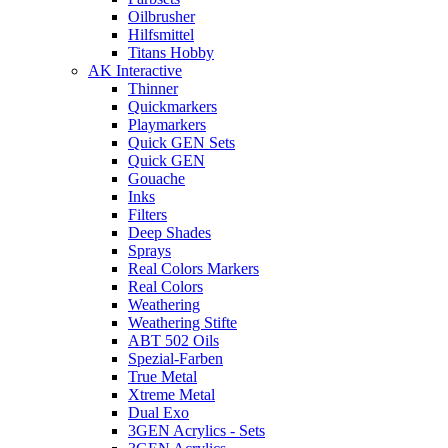
Oilbrusher
Hilfsmittel
Titans Hobby
AK Interactive
Thinner
Quickmarkers
Playmarkers
Quick GEN Sets
Quick GEN
Gouache
Inks
Filters
Deep Shades
Sprays
Real Colors Markers
Real Colors
Weathering
Weathering Stifte
ABT 502 Oils
Spezial-Farben
True Metal
Xtreme Metal
Dual Exo
3GEN Acrylics - Sets