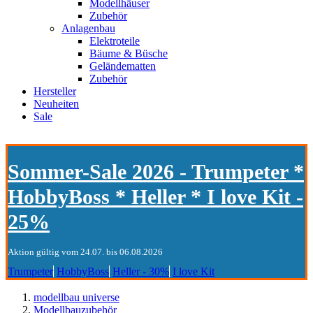
Modellhäuser
Zubehör
Anlagenbau
Elektroteile
Bäume & Büsche
Geländematten
Zubehör
Hersteller
Neuheiten
Sale
Sommer-Sale 2026 - Trumpeter *
HobbyBoss * Heller * I love Kit -
25%
Aktion gültig vom 24.07. bis 06.08.2026
Trumpeter
HobbyBoss
Heller - 30%
I love Kit
modellbau universe
Modellbauzubehör