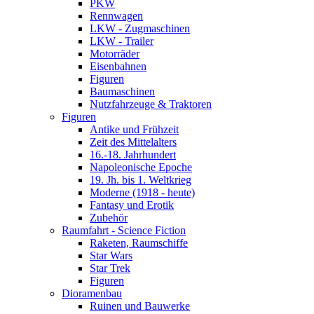
PKW
Rennwagen
LKW - Zugmaschinen
LKW - Trailer
Motorräder
Eisenbahnen
Figuren
Baumaschinen
Nutzfahrzeuge & Traktoren
Figuren
Antike und Frühzeit
Zeit des Mittelalters
16.-18. Jahrhundert
Napoleonische Epoche
19. Jh. bis 1. Weltkrieg
Moderne (1918 - heute)
Fantasy und Erotik
Zubehör
Raumfahrt - Science Fiction
Raketen, Raumschiffe
Star Wars
Star Trek
Figuren
Dioramenbau
Ruinen und Bauwerke