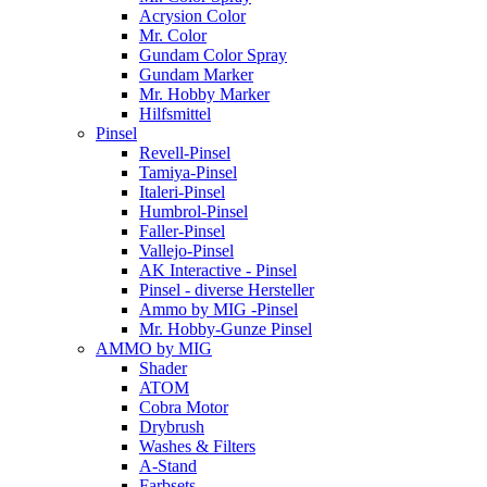
Acrysion Color
Mr. Color
Gundam Color Spray
Gundam Marker
Mr. Hobby Marker
Hilfsmittel
Pinsel
Revell-Pinsel
Tamiya-Pinsel
Italeri-Pinsel
Humbrol-Pinsel
Faller-Pinsel
Vallejo-Pinsel
AK Interactive - Pinsel
Pinsel - diverse Hersteller
Ammo by MIG -Pinsel
Mr. Hobby-Gunze Pinsel
AMMO by MIG
Shader
ATOM
Cobra Motor
Drybrush
Washes & Filters
A-Stand
Farbsets