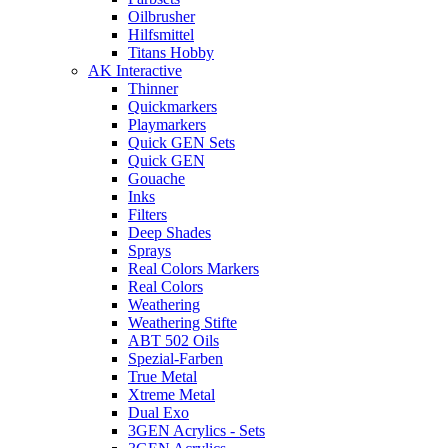
Oilbrusher
Hilfsmittel
Titans Hobby
AK Interactive
Thinner
Quickmarkers
Playmarkers
Quick GEN Sets
Quick GEN
Gouache
Inks
Filters
Deep Shades
Sprays
Real Colors Markers
Real Colors
Weathering
Weathering Stifte
ABT 502 Oils
Spezial-Farben
True Metal
Xtreme Metal
Dual Exo
3GEN Acrylics - Sets