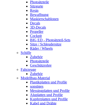
Photoätzteile
Sitzgurte
Resin
Bewaffnung
Maskierschablonen
Decals
3D-Decals
Propeller
Cockpit
BIG ED - Photoätzteil-Sets
Sitze / Schleudersitze
Räder / Wheels
Schiffe
Zubehör
Photoätzteile
Geschützrohre
Fahrzeuge
Zubehör
Modellbau-Material
Plastikplatten und Profile
sonstiges
Messingplatten und Profile
Aluplatten und Profile
Kupferplatten und Profile
Kabel und Drähte