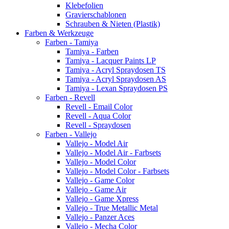
Klebefolien
Gravierschablonen
Schrauben & Nieten (Plastik)
Farben & Werkzeuge
Farben - Tamiya
Tamiya - Farben
Tamiya - Lacquer Paints LP
Tamiya - Acryl Spraydosen TS
Tamiya - Acryl Spraydosen AS
Tamiya - Lexan Spraydosen PS
Farben - Revell
Revell - Email Color
Revell - Aqua Color
Revell - Spraydosen
Farben - Vallejo
Vallejo - Model Air
Vallejo - Model Air - Farbsets
Vallejo - Model Color
Vallejo - Model Color - Farbsets
Vallejo - Game Color
Vallejo - Game Air
Vallejo - Game Xpress
Vallejo - True Metallic Metal
Vallejo - Panzer Aces
Vallejo - Mecha Color