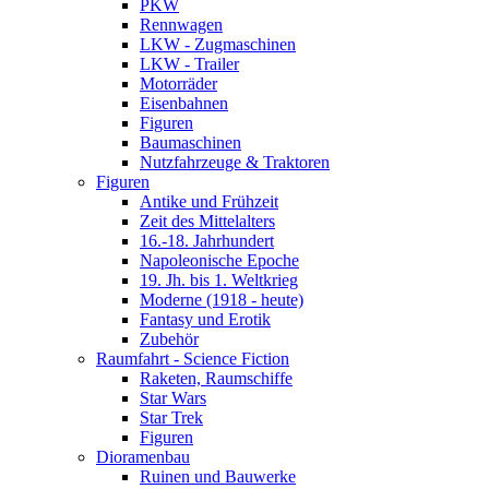
PKW
Rennwagen
LKW - Zugmaschinen
LKW - Trailer
Motorräder
Eisenbahnen
Figuren
Baumaschinen
Nutzfahrzeuge & Traktoren
Figuren
Antike und Frühzeit
Zeit des Mittelalters
16.-18. Jahrhundert
Napoleonische Epoche
19. Jh. bis 1. Weltkrieg
Moderne (1918 - heute)
Fantasy und Erotik
Zubehör
Raumfahrt - Science Fiction
Raketen, Raumschiffe
Star Wars
Star Trek
Figuren
Dioramenbau
Ruinen und Bauwerke