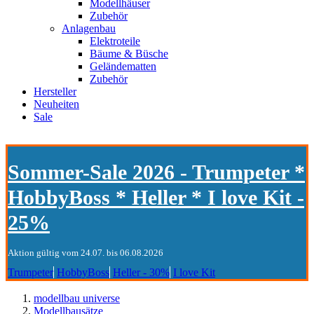
Modellhäuser
Zubehör
Anlagenbau
Elektroteile
Bäume & Büsche
Geländematten
Zubehör
Hersteller
Neuheiten
Sale
Sommer-Sale 2026 - Trumpeter *
HobbyBoss * Heller * I love Kit -
25%
Aktion gültig vom 24.07. bis 06.08.2026
Trumpeter
HobbyBoss
Heller - 30%
I love Kit
modellbau universe
Modellbausätze