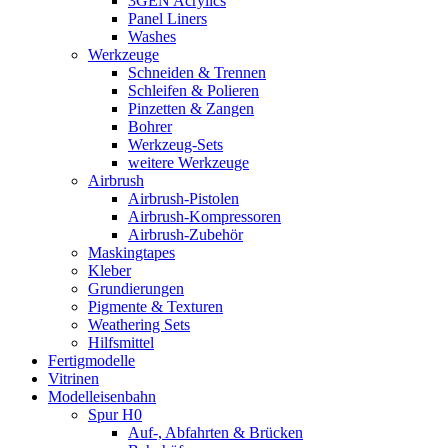
3GEN Acrylics
Panel Liners
Washes
Werkzeuge
Schneiden & Trennen
Schleifen & Polieren
Pinzetten & Zangen
Bohrer
Werkzeug-Sets
weitere Werkzeuge
Airbrush
Airbrush-Pistolen
Airbrush-Kompressoren
Airbrush-Zubehör
Maskingtapes
Kleber
Grundierungen
Pigmente & Texturen
Weathering Sets
Hilfsmittel
Fertigmodelle
Vitrinen
Modelleisenbahn
Spur H0
Auf-, Abfahrten & Brücken