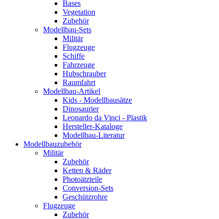
Bases
Vegetation
Zubehör
Modellbau-Sets
Militär
Flugzeuge
Schiffe
Fahrzeuge
Hubschrauber
Raumfahrt
Modellbau-Artikel
Kids - Modellbausätze
Dinosaurier
Leonardo da Vinci - Plastik
Hersteller-Kataloge
Modellbau-Literatur
Modellbauzubehör
Militär
Zubehör
Ketten & Räder
Photoätzteile
Conversion-Sets
Geschützrohre
Flugzeuge
Zubehör