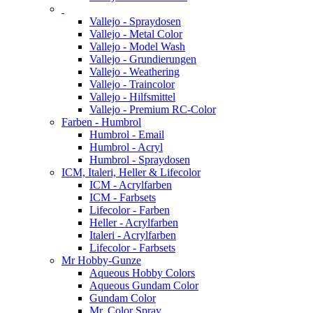
Vallejo - Spraydosen
Vallejo - Metal Color
Vallejo - Model Wash
Vallejo - Grundierungen
Vallejo - Weathering
Vallejo - Traincolor
Vallejo - Hilfsmittel
Vallejo - Premium RC-Color
Farben - Humbrol
Humbrol - Email
Humbrol - Acryl
Humbrol - Spraydosen
ICM, Italeri, Heller & Lifecolor
ICM - Acrylfarben
ICM - Farbsets
Lifecolor - Farben
Heller - Acrylfarben
Italeri - Acrylfarben
Lifecolor - Farbsets
Mr Hobby-Gunze
Aqueous Hobby Colors
Aqueous Gundam Color
Gundam Color
Mr. Color Spray