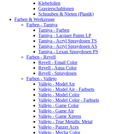
Klebefolien
Gravierschablonen
Schrauben & Nieten (Plastik)
Farben & Werkzeuge
Farben - Tamiya
Tamiya - Farben
Tamiya - Lacquer Paints LP
Tamiya - Acryl Spraydosen TS
Tamiya - Acryl Spraydosen AS
Tamiya - Lexan Spraydosen PS
Farben - Revell
Revell - Email Color
Revell - Aqua Color
Revell - Spraydosen
Farben - Vallejo
Vallejo - Model Air
Vallejo - Model Air - Farbsets
Vallejo - Model Color
Vallejo - Model Color - Farbsets
Vallejo - Game Color
Vallejo - Game Air
Vallejo - Game Xpress
Vallejo - True Metallic Metal
Vallejo - Panzer Aces
Vallejo - Mecha Color