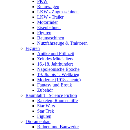
PKW
Rennwagen
LKW - Zugmaschinen
LKW - Trailer
Motorräder
Eisenbahnen
Figuren
Baumaschinen
Nutzfahrzeuge & Traktoren
Figuren
Antike und Frühzeit
Zeit des Mittelalters
16.-18. Jahrhundert
Napoleonische Epoche
19. Jh. bis 1. Weltkrieg
Moderne (1918 - heute)
Fantasy und Erotik
Zubehör
Raumfahrt - Science Fiction
Raketen, Raumschiffe
Star Wars
Star Trek
Figuren
Dioramenbau
Ruinen und Bauwerke