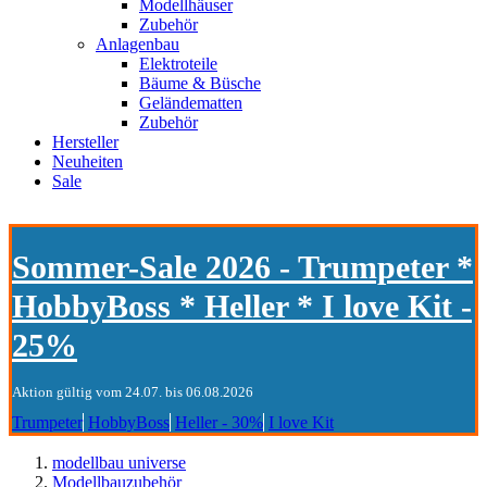
Modellhäuser
Zubehör
Anlagenbau
Elektroteile
Bäume & Büsche
Geländematten
Zubehör
Hersteller
Neuheiten
Sale
Sommer-Sale 2026 - Trumpeter *
HobbyBoss * Heller * I love Kit -
25%
Aktion gültig vom 24.07. bis 06.08.2026
Trumpeter
HobbyBoss
Heller - 30%
I love Kit
modellbau universe
Modellbauzubehör