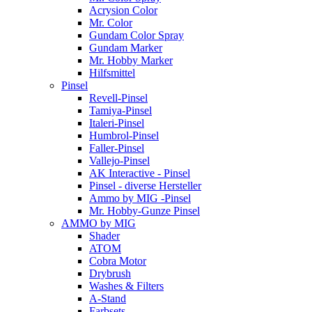
Acrysion Color
Mr. Color
Gundam Color Spray
Gundam Marker
Mr. Hobby Marker
Hilfsmittel
Pinsel
Revell-Pinsel
Tamiya-Pinsel
Italeri-Pinsel
Humbrol-Pinsel
Faller-Pinsel
Vallejo-Pinsel
AK Interactive - Pinsel
Pinsel - diverse Hersteller
Ammo by MIG -Pinsel
Mr. Hobby-Gunze Pinsel
AMMO by MIG
Shader
ATOM
Cobra Motor
Drybrush
Washes & Filters
A-Stand
Farbsets