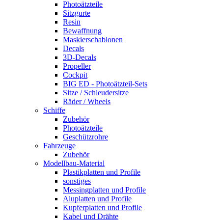
Photoätzteile
Sitzgurte
Resin
Bewaffnung
Maskierschablonen
Decals
3D-Decals
Propeller
Cockpit
BIG ED - Photoätzteil-Sets
Sitze / Schleudersitze
Räder / Wheels
Schiffe
Zubehör
Photoätzteile
Geschützrohre
Fahrzeuge
Zubehör
Modellbau-Material
Plastikplatten und Profile
sonstiges
Messingplatten und Profile
Aluplatten und Profile
Kupferplatten und Profile
Kabel und Drähte