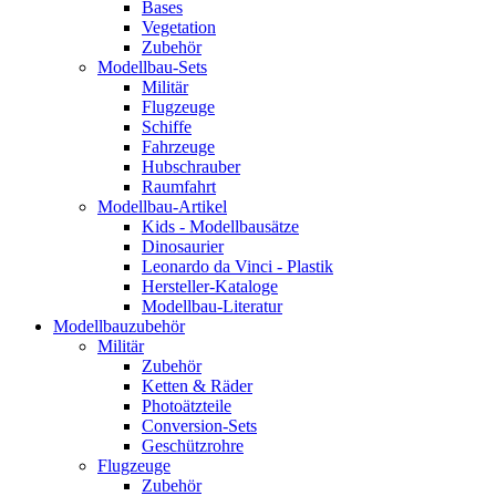
Bases
Vegetation
Zubehör
Modellbau-Sets
Militär
Flugzeuge
Schiffe
Fahrzeuge
Hubschrauber
Raumfahrt
Modellbau-Artikel
Kids - Modellbausätze
Dinosaurier
Leonardo da Vinci - Plastik
Hersteller-Kataloge
Modellbau-Literatur
Modellbauzubehör
Militär
Zubehör
Ketten & Räder
Photoätzteile
Conversion-Sets
Geschützrohre
Flugzeuge
Zubehör