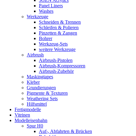
3GEN Acrylics
Panel Liners
Washes
Werkzeuge
Schneiden & Trennen
Schleifen & Polieren
Pinzetten & Zangen
Bohrer
Werkzeug-Sets
weitere Werkzeuge
Airbrush
Airbrush-Pistolen
Airbrush-Kompressoren
Airbrush-Zubehör
Maskingtapes
Kleber
Grundierungen
Pigmente & Texturen
Weathering Sets
Hilfsmittel
Fertigmodelle
Vitrinen
Modelleisenbahn
Spur H0
Auf-, Abfahrten & Brücken