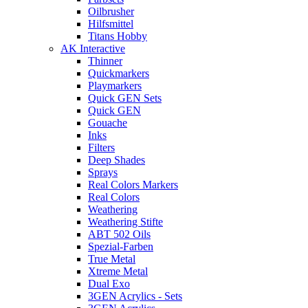
Oilbrusher
Hilfsmittel
Titans Hobby
AK Interactive
Thinner
Quickmarkers
Playmarkers
Quick GEN Sets
Quick GEN
Gouache
Inks
Filters
Deep Shades
Sprays
Real Colors Markers
Real Colors
Weathering
Weathering Stifte
ABT 502 Oils
Spezial-Farben
True Metal
Xtreme Metal
Dual Exo
3GEN Acrylics - Sets