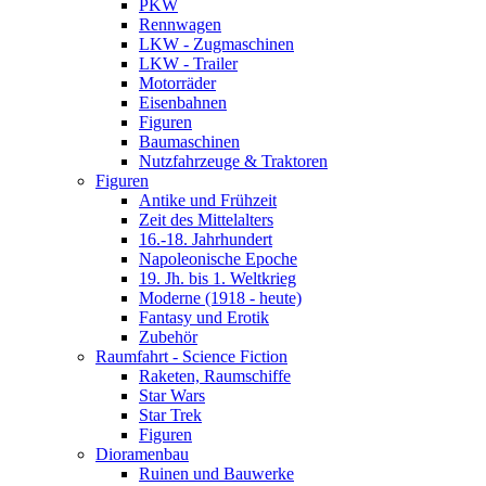
PKW
Rennwagen
LKW - Zugmaschinen
LKW - Trailer
Motorräder
Eisenbahnen
Figuren
Baumaschinen
Nutzfahrzeuge & Traktoren
Figuren
Antike und Frühzeit
Zeit des Mittelalters
16.-18. Jahrhundert
Napoleonische Epoche
19. Jh. bis 1. Weltkrieg
Moderne (1918 - heute)
Fantasy und Erotik
Zubehör
Raumfahrt - Science Fiction
Raketen, Raumschiffe
Star Wars
Star Trek
Figuren
Dioramenbau
Ruinen und Bauwerke