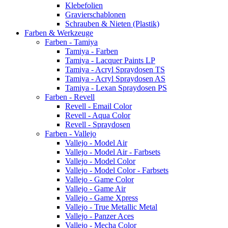
Klebefolien
Gravierschablonen
Schrauben & Nieten (Plastik)
Farben & Werkzeuge
Farben - Tamiya
Tamiya - Farben
Tamiya - Lacquer Paints LP
Tamiya - Acryl Spraydosen TS
Tamiya - Acryl Spraydosen AS
Tamiya - Lexan Spraydosen PS
Farben - Revell
Revell - Email Color
Revell - Aqua Color
Revell - Spraydosen
Farben - Vallejo
Vallejo - Model Air
Vallejo - Model Air - Farbsets
Vallejo - Model Color
Vallejo - Model Color - Farbsets
Vallejo - Game Color
Vallejo - Game Air
Vallejo - Game Xpress
Vallejo - True Metallic Metal
Vallejo - Panzer Aces
Vallejo - Mecha Color