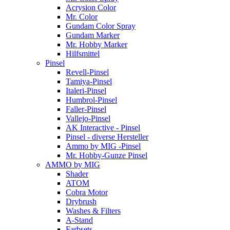
Acrysion Color
Mr. Color
Gundam Color Spray
Gundam Marker
Mr. Hobby Marker
Hilfsmittel
Pinsel
Revell-Pinsel
Tamiya-Pinsel
Italeri-Pinsel
Humbrol-Pinsel
Faller-Pinsel
Vallejo-Pinsel
AK Interactive - Pinsel
Pinsel - diverse Hersteller
Ammo by MIG -Pinsel
Mr. Hobby-Gunze Pinsel
AMMO by MIG
Shader
ATOM
Cobra Motor
Drybrush
Washes & Filters
A-Stand
Farbsets