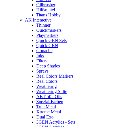
Oilbrusher
Hilfsmittel
Titans Hobby
AK Interactive
Thinner
Quickmarkers
Playmarkers
Quick GEN Sets
Quick GEN
Gouache
Inks
Filters
Deep Shades
Sprays
Real Colors Markers
Real Colors
Weathering
Weathering Stifte
ABT 502 Oils
Spezial-Farben
True Metal
Xtreme Metal
Dual Exo
3GEN Acrylics - Sets