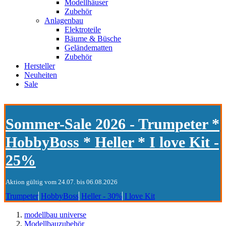
Modellhäuser
Zubehör
Anlagenbau
Elektroteile
Bäume & Büsche
Geländematten
Zubehör
Hersteller
Neuheiten
Sale
Sommer-Sale 2026 - Trumpeter *
HobbyBoss * Heller * I love Kit -
25%
Aktion gültig vom 24.07. bis 06.08.2026
Trumpeter
HobbyBoss
Heller - 30%
I love Kit
modellbau universe
Modellbauzubehör