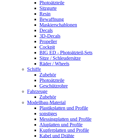
Photoätzteile
Sitzgurte
Resin
Bewaffnung
Maskierschablonen
Decals
3D-Decals
Propeller
Cockpit
BIG ED - Photoätzteil-Sets
Sitze / Schleudersitze
Räder / Wheels
Schiffe
Zubehör
Photoätzteile
Geschützrohre
Fahrzeuge
Zubehör
Modellbau-Material
Plastikplatten und Profile
sonstiges
Messingplatten und Profile
Aluplatten und Profile
Kupferplatten und Profile
Kabel und Drähte