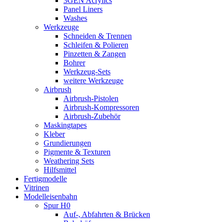
3GEN Acrylics
Panel Liners
Washes
Werkzeuge
Schneiden & Trennen
Schleifen & Polieren
Pinzetten & Zangen
Bohrer
Werkzeug-Sets
weitere Werkzeuge
Airbrush
Airbrush-Pistolen
Airbrush-Kompressoren
Airbrush-Zubehör
Maskingtapes
Kleber
Grundierungen
Pigmente & Texturen
Weathering Sets
Hilfsmittel
Fertigmodelle
Vitrinen
Modelleisenbahn
Spur H0
Auf-, Abfahrten & Brücken