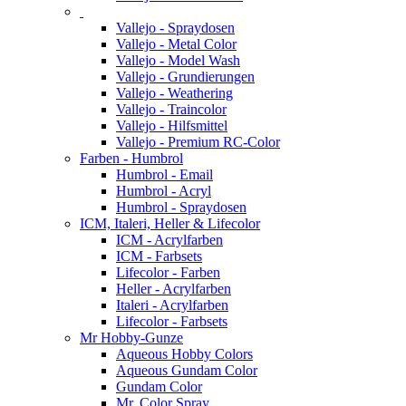
Vallejo - Spraydosen
Vallejo - Metal Color
Vallejo - Model Wash
Vallejo - Grundierungen
Vallejo - Weathering
Vallejo - Traincolor
Vallejo - Hilfsmittel
Vallejo - Premium RC-Color
Farben - Humbrol
Humbrol - Email
Humbrol - Acryl
Humbrol - Spraydosen
ICM, Italeri, Heller & Lifecolor
ICM - Acrylfarben
ICM - Farbsets
Lifecolor - Farben
Heller - Acrylfarben
Italeri - Acrylfarben
Lifecolor - Farbsets
Mr Hobby-Gunze
Aqueous Hobby Colors
Aqueous Gundam Color
Gundam Color
Mr. Color Spray