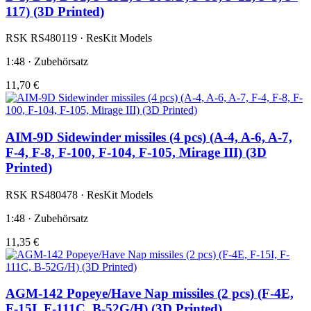
117) (3D Printed)
RSK RS480119 · ResKit Models
1:48 · Zubehörsatz
11,70 €
AIM-9D Sidewinder missiles (4 pcs) (A-4, A-6, A-7,
F-4, F-8, F-100, F-104, F-105, Mirage III) (3D
Printed)
RSK RS480478 · ResKit Models
1:48 · Zubehörsatz
11,35 €
AGM-142 Popeye/Have Nap missiles (2 pcs) (F-4E,
F-15I, F-111C, B-52G/H) (3D Printed)