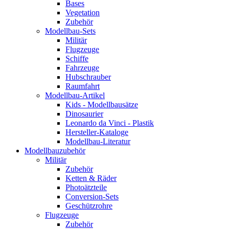
Bases
Vegetation
Zubehör
Modellbau-Sets
Militär
Flugzeuge
Schiffe
Fahrzeuge
Hubschrauber
Raumfahrt
Modellbau-Artikel
Kids - Modellbausätze
Dinosaurier
Leonardo da Vinci - Plastik
Hersteller-Kataloge
Modellbau-Literatur
Modellbauzubehör
Militär
Zubehör
Ketten & Räder
Photoätzteile
Conversion-Sets
Geschützrohre
Flugzeuge
Zubehör