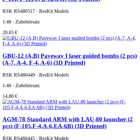
RSK RS480517 · ResKit Models
1:48 · Zubehörsatz
20,65 €
GBU-12 (A,B) Paveway I laser guided bombs (2 pcs)
(A-7, A-4, F-4, A-6) (3D Printed)
RSK RS480449 · ResKit Models
1:48 · Zubehörsatz
14,80 €
AGM-78 Standard ARM with LAU-80 launcher (2
pcs) (F-105,F-4,A-6,EA-6B) (3D Printed)
RSK RS480445 · ResKit Models