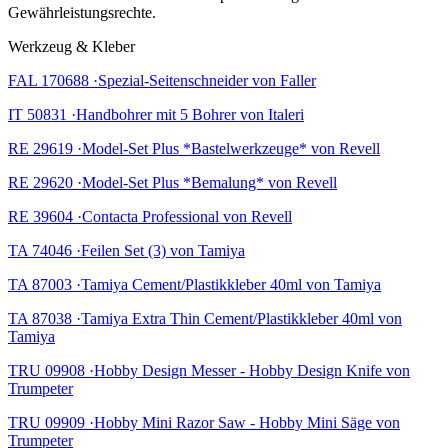
Gewährleistungsrechte.
Werkzeug & Kleber
FAL 170688 ·Spezial-Seitenschneider von Faller
IT 50831 ·Handbohrer mit 5 Bohrer von Italeri
RE 29619 ·Model-Set Plus *Bastelwerkzeuge* von Revell
RE 29620 ·Model-Set Plus *Bemalung* von Revell
RE 39604 ·Contacta Professional von Revell
TA 74046 ·Feilen Set (3) von Tamiya
TA 87003 ·Tamiya Cement/Plastikkleber 40ml von Tamiya
TA 87038 ·Tamiya Extra Thin Cement/Plastikkleber 40ml von
Tamiya
TRU 09908 ·Hobby Design Messer - Hobby Design Knife von
Trumpeter
TRU 09909 ·Hobby Mini Razor Saw - Hobby Mini Säge von
Trumpeter