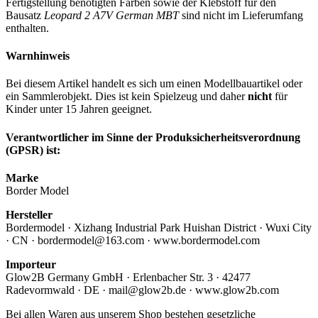
Fertigstellung benötigten Farben sowie der Klebstoff für den
Bausatz
Leopard 2 A7V German MBT
sind nicht im Lieferumfang
enthalten.
Warnhinweis
Bei diesem Artikel handelt es sich um einen Modellbauartikel oder
ein Sammlerobjekt. Dies ist kein Spielzeug und daher
nicht
für
Kinder unter 15 Jahren geeignet.
Verantwortlicher im Sinne der Produksicherheitsverordnung
(GPSR) ist:
Marke
Border Model
Hersteller
Bordermodel · Xizhang Industrial Park Huishan District · Wuxi City
· CN · bordermodel@163.com · www.bordermodel.com
Importeur
Glow2B Germany GmbH · Erlenbacher Str. 3 · 42477
Radevormwald · DE · mail@glow2b.de · www.glow2b.com
Bei allen Waren aus unserem Shop bestehen gesetzliche