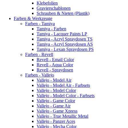
Klebefolien
Gravierschablonen
Schrauben & Nieten (Plastik)
Farben & Werkzeuge
Farben - Tamiya
Tamiya - Farben
Tamiya - Lacquer Paints LP
Tamiya - Acryl Spraydosen TS
Tamiya - Acryl Spraydosen AS
Tamiya - Lexan Spraydosen PS
Farben - Revell
Revell - Email Color
Revell - Aqua Color
Revell - Spraydosen
Farben - Vallejo
Vallejo - Model Air
Vallejo - Model Air - Farbsets
Vallejo - Model Color
Vallejo - Model Color - Farbsets
Vallejo - Game Color
Vallejo - Game Air
Vallejo - Game Xpress
Vallejo - True Metallic Metal
Vallejo - Panzer Aces
Vallejo - Mecha Color