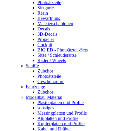
Photoätzteile
Sitzgurte
Resin
Bewaffnung
Maskierschablonen
Decals
3D-Decals
Propeller
Cockpit
BIG ED - Photoätzteil-Sets
Sitze / Schleudersitze
Räder / Wheels
Schiffe
Zubehör
Photoätzteile
Geschützrohre
Fahrzeuge
Zubehör
Modellbau-Material
Plastikplatten und Profile
sonstiges
Messingplatten und Profile
Aluplatten und Profile
Kupferplatten und Profile
Kabel und Drähte