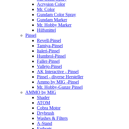
Acrysion Color
Mr. Color
Gundam Color Spray
Gundam Marker
Mr. Hobby Marker
Hilfsmittel
Pinsel
Revell-Pinsel
Tamiya-Pinsel
Italeri-Pinsel
Humbrol-Pinsel
Faller-Pinsel
Vallejo-Pinsel
AK Interactive - Pinsel
Pinsel - diverse Hersteller
Ammo by MIG -Pinsel
Mr. Hobby-Gunze Pinsel
AMMO by MIG
Shader
ATOM
Cobra Motor
Drybrush
Washes & Filters
A-Stand
Farbsets