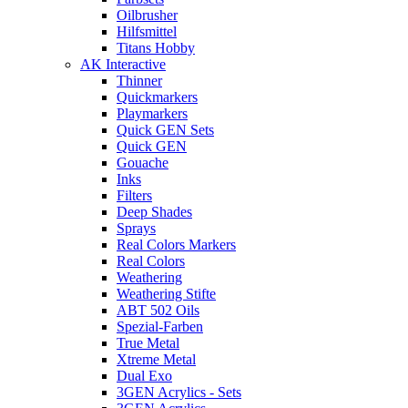
Oilbrusher
Hilfsmittel
Titans Hobby
AK Interactive
Thinner
Quickmarkers
Playmarkers
Quick GEN Sets
Quick GEN
Gouache
Inks
Filters
Deep Shades
Sprays
Real Colors Markers
Real Colors
Weathering
Weathering Stifte
ABT 502 Oils
Spezial-Farben
True Metal
Xtreme Metal
Dual Exo
3GEN Acrylics - Sets