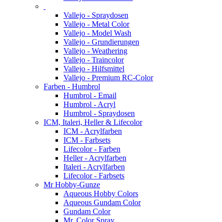
Vallejo - Spraydosen
Vallejo - Metal Color
Vallejo - Model Wash
Vallejo - Grundierungen
Vallejo - Weathering
Vallejo - Traincolor
Vallejo - Hilfsmittel
Vallejo - Premium RC-Color
Farben - Humbrol
Humbrol - Email
Humbrol - Acryl
Humbrol - Spraydosen
ICM, Italeri, Heller & Lifecolor
ICM - Acrylfarben
ICM - Farbsets
Lifecolor - Farben
Heller - Acrylfarben
Italeri - Acrylfarben
Lifecolor - Farbsets
Mr Hobby-Gunze
Aqueous Hobby Colors
Aqueous Gundam Color
Gundam Color
Mr. Color Spray