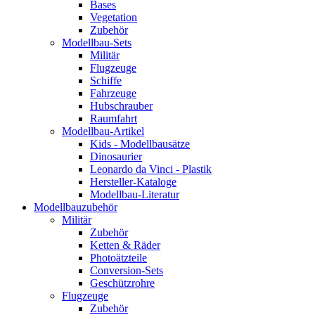
Bases
Vegetation
Zubehör
Modellbau-Sets
Militär
Flugzeuge
Schiffe
Fahrzeuge
Hubschrauber
Raumfahrt
Modellbau-Artikel
Kids - Modellbausätze
Dinosaurier
Leonardo da Vinci - Plastik
Hersteller-Kataloge
Modellbau-Literatur
Modellbauzubehör
Militär
Zubehör
Ketten & Räder
Photoätzteile
Conversion-Sets
Geschützrohre
Flugzeuge
Zubehör