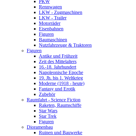
PKW
Rennwagen
LKW - Zugmaschinen
LKW - Trailer
Motorräder
Eisenbahnen
Figuren
Baumaschinen
Nutzfahrzeuge & Traktoren
Figuren
Antike und Frühzeit
Zeit des Mittelalters
16.-18. Jahrhundert
Napoleonische Epoche
19. Jh. bis 1. Weltkrieg
Moderne (1918 - heute)
Fantasy und Erotik
Zubehör
Raumfahrt - Science Fiction
Raketen, Raumschiffe
Star Wars
Star Trek
Figuren
Dioramenbau
Ruinen und Bauwerke