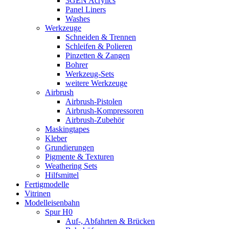
3GEN Acrylics
Panel Liners
Washes
Werkzeuge
Schneiden & Trennen
Schleifen & Polieren
Pinzetten & Zangen
Bohrer
Werkzeug-Sets
weitere Werkzeuge
Airbrush
Airbrush-Pistolen
Airbrush-Kompressoren
Airbrush-Zubehör
Maskingtapes
Kleber
Grundierungen
Pigmente & Texturen
Weathering Sets
Hilfsmittel
Fertigmodelle
Vitrinen
Modelleisenbahn
Spur H0
Auf-, Abfahrten & Brücken