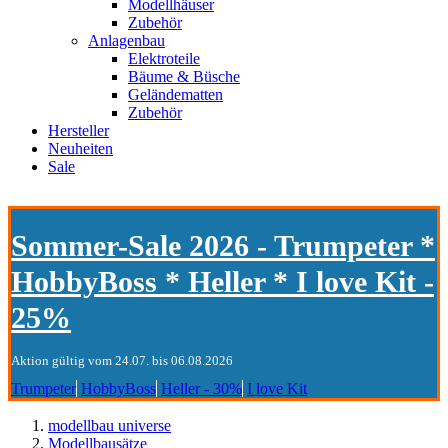
Modellhäuser
Zubehör
Anlagenbau
Elektroteile
Bäume & Büsche
Geländematten
Zubehör
Hersteller
Neuheiten
Sale
Sommer-Sale 2026 - Trumpeter *
HobbyBoss * Heller * I love Kit -
25%
Aktion gültig vom 24.07. bis 06.08.2026
Trumpeter
HobbyBoss
Heller - 30%
I love Kit
modellbau universe
Modellbausätze