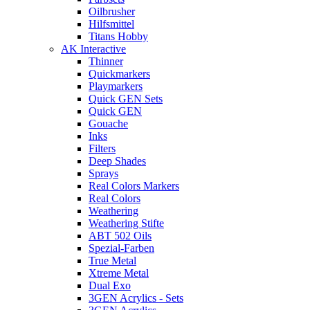
Oilbrusher
Hilfsmittel
Titans Hobby
AK Interactive
Thinner
Quickmarkers
Playmarkers
Quick GEN Sets
Quick GEN
Gouache
Inks
Filters
Deep Shades
Sprays
Real Colors Markers
Real Colors
Weathering
Weathering Stifte
ABT 502 Oils
Spezial-Farben
True Metal
Xtreme Metal
Dual Exo
3GEN Acrylics - Sets