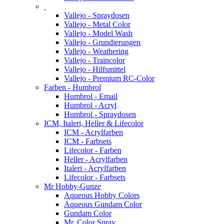
Vallejo - Spraydosen
Vallejo - Metal Color
Vallejo - Model Wash
Vallejo - Grundierungen
Vallejo - Weathering
Vallejo - Traincolor
Vallejo - Hilfsmittel
Vallejo - Premium RC-Color
Farben - Humbrol
Humbrol - Email
Humbrol - Acryl
Humbrol - Spraydosen
ICM, Italeri, Heller & Lifecolor
ICM - Acrylfarben
ICM - Farbsets
Lifecolor - Farben
Heller - Acrylfarben
Italeri - Acrylfarben
Lifecolor - Farbsets
Mr Hobby-Gunze
Aqueous Hobby Colors
Aqueous Gundam Color
Gundam Color
Mr. Color Spray