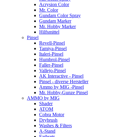
Acrysion Color
Mr. Color
Gundam Color Spray
Gundam Marker
Mr. Hobby Marker
Hilfsmittel
Pinsel
Revell-Pinsel
Tamiya-Pinsel
Italeri-Pinsel
Humbrol-Pinsel
Faller-Pinsel
Vallejo-Pinsel
AK Interactive - Pinsel
Pinsel - diverse Hersteller
Ammo by MIG -Pinsel
Mr. Hobby-Gunze Pinsel
AMMO by MIG
Shader
ATOM
Cobra Motor
Drybrush
Washes & Filters
A-Stand
Farbsets