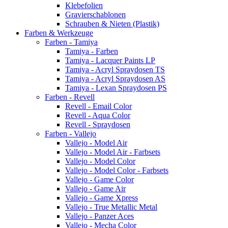
Klebefolien
Gravierschablonen
Schrauben & Nieten (Plastik)
Farben & Werkzeuge
Farben - Tamiya
Tamiya - Farben
Tamiya - Lacquer Paints LP
Tamiya - Acryl Spraydosen TS
Tamiya - Acryl Spraydosen AS
Tamiya - Lexan Spraydosen PS
Farben - Revell
Revell - Email Color
Revell - Aqua Color
Revell - Spraydosen
Farben - Vallejo
Vallejo - Model Air
Vallejo - Model Air - Farbsets
Vallejo - Model Color
Vallejo - Model Color - Farbsets
Vallejo - Game Color
Vallejo - Game Air
Vallejo - Game Xpress
Vallejo - True Metallic Metal
Vallejo - Panzer Aces
Vallejo - Mecha Color