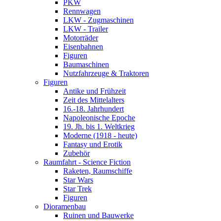
PKW
Rennwagen
LKW - Zugmaschinen
LKW - Trailer
Motorräder
Eisenbahnen
Figuren
Baumaschinen
Nutzfahrzeuge & Traktoren
Figuren
Antike und Frühzeit
Zeit des Mittelalters
16.-18. Jahrhundert
Napoleonische Epoche
19. Jh. bis 1. Weltkrieg
Moderne (1918 - heute)
Fantasy und Erotik
Zubehör
Raumfahrt - Science Fiction
Raketen, Raumschiffe
Star Wars
Star Trek
Figuren
Dioramenbau
Ruinen und Bauwerke