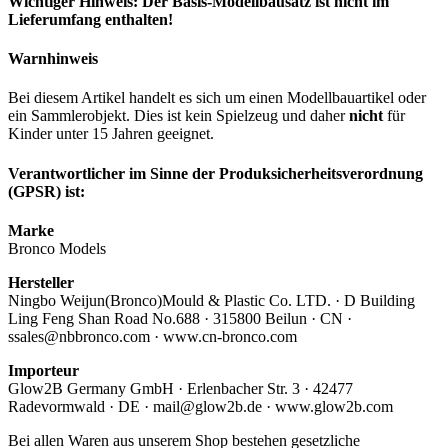
Wichtiger Hinweis: Der Basis-Modellbausatz ist nicht im
Lieferumfang enthalten!
Warnhinweis
Bei diesem Artikel handelt es sich um einen Modellbauartikel oder
ein Sammlerobjekt. Dies ist kein Spielzeug und daher
nicht
für
Kinder unter 15 Jahren geeignet.
Verantwortlicher im Sinne der Produksicherheitsverordnung
(GPSR) ist:
Marke
Bronco Models
Hersteller
Ningbo Weijun(Bronco)Mould & Plastic Co. LTD. · D Building
Ling Feng Shan Road No.688 · 315800 Beilun · CN ·
ssales@nbbronco.com · www.cn-bronco.com
Importeur
Glow2B Germany GmbH · Erlenbacher Str. 3 · 42477
Radevormwald · DE · mail@glow2b.de · www.glow2b.com
Bei allen Waren aus unserem Shop bestehen gesetzliche