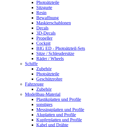
Photoätzteile
Sitzgurte
Resin
Bewaffnung
Maskierschablonen
Decals
3D-Decals
Propeller
Cockpit
BIG ED - Photoätzteil-Sets
Sitze / Schleudersitze
Räder / Wheels
Schiffe
Zubehör
Photoätzteile
Geschützrohre
Fahrzeuge
Zubehör
Modellbau-Material
Plastikplatten und Profile
sonstiges
Messingplatten und Profile
Aluplatten und Profile
Kupferplatten und Profile
Kabel und Drähte