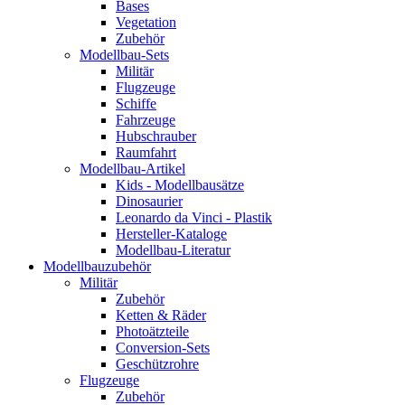
Bases
Vegetation
Zubehör
Modellbau-Sets
Militär
Flugzeuge
Schiffe
Fahrzeuge
Hubschrauber
Raumfahrt
Modellbau-Artikel
Kids - Modellbausätze
Dinosaurier
Leonardo da Vinci - Plastik
Hersteller-Kataloge
Modellbau-Literatur
Modellbauzubehör
Militär
Zubehör
Ketten & Räder
Photoätzteile
Conversion-Sets
Geschützrohre
Flugzeuge
Zubehör