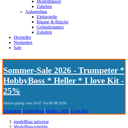
Modellhäuser
Zubehör
Anlagenbau
Elektroteile
Bäume & Büsche
Geländematten
Zubehör
Hersteller
Neuheiten
Sale
Sommer-Sale 2026 - Trumpeter *
HobbyBoss * Heller * I love Kit -
25%
Aktion gültig vom 24.07. bis 06.08.2026
Trumpeter
HobbyBoss
Heller - 30%
I love Kit
modellbau universe
Modellbauzubehör