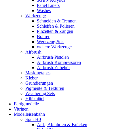
3GEN Acrylics
Panel Liners
Washes
Werkzeuge
Schneiden & Trennen
Schleifen & Polieren
Pinzetten & Zangen
Bohrer
Werkzeug-Sets
weitere Werkzeuge
Airbrush
Airbrush-Pistolen
Airbrush-Kompressoren
Airbrush-Zubehör
Maskingtapes
Kleber
Grundierungen
Pigmente & Texturen
Weathering Sets
Hilfsmittel
Fertigmodelle
Vitrinen
Modelleisenbahn
Spur H0
Auf-, Abfahrten & Brücken