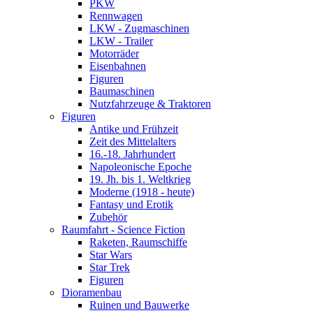
PKW
Rennwagen
LKW - Zugmaschinen
LKW - Trailer
Motorräder
Eisenbahnen
Figuren
Baumaschinen
Nutzfahrzeuge & Traktoren
Figuren
Antike und Frühzeit
Zeit des Mittelalters
16.-18. Jahrhundert
Napoleonische Epoche
19. Jh. bis 1. Weltkrieg
Moderne (1918 - heute)
Fantasy und Erotik
Zubehör
Raumfahrt - Science Fiction
Raketen, Raumschiffe
Star Wars
Star Trek
Figuren
Dioramenbau
Ruinen und Bauwerke