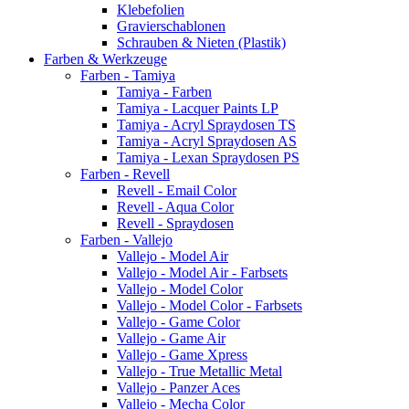
Klebefolien
Gravierschablonen
Schrauben & Nieten (Plastik)
Farben & Werkzeuge
Farben - Tamiya
Tamiya - Farben
Tamiya - Lacquer Paints LP
Tamiya - Acryl Spraydosen TS
Tamiya - Acryl Spraydosen AS
Tamiya - Lexan Spraydosen PS
Farben - Revell
Revell - Email Color
Revell - Aqua Color
Revell - Spraydosen
Farben - Vallejo
Vallejo - Model Air
Vallejo - Model Air - Farbsets
Vallejo - Model Color
Vallejo - Model Color - Farbsets
Vallejo - Game Color
Vallejo - Game Air
Vallejo - Game Xpress
Vallejo - True Metallic Metal
Vallejo - Panzer Aces
Vallejo - Mecha Color