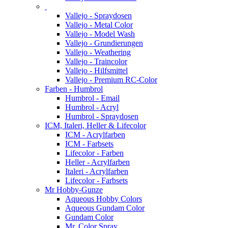
Vallejo - Spraydosen
Vallejo - Metal Color
Vallejo - Model Wash
Vallejo - Grundierungen
Vallejo - Weathering
Vallejo - Traincolor
Vallejo - Hilfsmittel
Vallejo - Premium RC-Color
Farben - Humbrol
Humbrol - Email
Humbrol - Acryl
Humbrol - Spraydosen
ICM, Italeri, Heller & Lifecolor
ICM - Acrylfarben
ICM - Farbsets
Lifecolor - Farben
Heller - Acrylfarben
Italeri - Acrylfarben
Lifecolor - Farbsets
Mr Hobby-Gunze
Aqueous Hobby Colors
Aqueous Gundam Color
Gundam Color
Mr. Color Spray