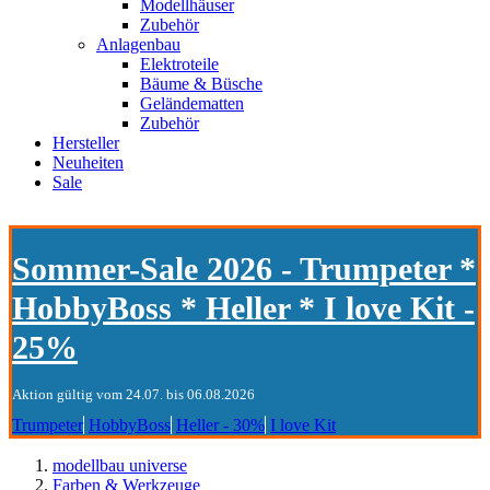
Modellhäuser
Zubehör
Anlagenbau
Elektroteile
Bäume & Büsche
Geländematten
Zubehör
Hersteller
Neuheiten
Sale
Sommer-Sale 2026 - Trumpeter *
HobbyBoss * Heller * I love Kit -
25%
Aktion gültig vom 24.07. bis 06.08.2026
Trumpeter
HobbyBoss
Heller - 30%
I love Kit
modellbau universe
Farben & Werkzeuge