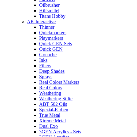
Oilbrusher
Hilfsmittel
Titans Hobby
AK Interactive
Thinner
Quickmarkers
Playmarkers
Quick GEN Sets
Quick GEN
Gouache
Inks
Filters
Deep Shades
Sprays
Real Colors Markers
Real Colors
Weathering
Weathering Stifte
ABT 502 Oils
Spezial-Farben
True Metal
Xtreme Metal
Dual Exo
3GEN Acrylics - Sets