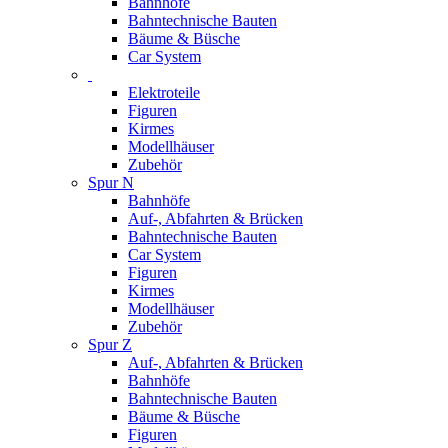
Bahnhöfe
Bahntechnische Bauten
Bäume & Büsche
Car System
Elektroteile
Figuren
Kirmes
Modellhäuser
Zubehör
Spur N
Bahnhöfe
Auf-, Abfahrten & Brücken
Bahntechnische Bauten
Car System
Figuren
Kirmes
Modellhäuser
Zubehör
Spur Z
Auf-, Abfahrten & Brücken
Bahnhöfe
Bahntechnische Bauten
Bäume & Büsche
Figuren