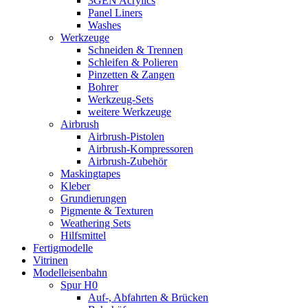
3GEN Acrylics
Panel Liners
Washes
Werkzeuge
Schneiden & Trennen
Schleifen & Polieren
Pinzetten & Zangen
Bohrer
Werkzeug-Sets
weitere Werkzeuge
Airbrush
Airbrush-Pistolen
Airbrush-Kompressoren
Airbrush-Zubehör
Maskingtapes
Kleber
Grundierungen
Pigmente & Texturen
Weathering Sets
Hilfsmittel
Fertigmodelle
Vitrinen
Modelleisenbahn
Spur H0
Auf-, Abfahrten & Brücken