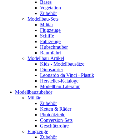
Bases
Vegetation
Zubehör
Modellbau-Sets
Militär
Flugzeuge
Schiffe
Fahrzeuge
Hubschrauber
Raumfahrt
Modellbau-Artikel
Kids - Modellbausätze
Dinosaurier
Leonardo da Vinci - Plastik
Hersteller-Kataloge
Modellbau-Literatur
Modellbauzubehör
Militär
Zubehör
Ketten & Räder
Photoätzteile
Conversion-Sets
Geschützrohre
Flugzeuge
Zubehör