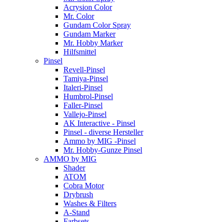
Acrysion Color
Mr. Color
Gundam Color Spray
Gundam Marker
Mr. Hobby Marker
Hilfsmittel
Pinsel
Revell-Pinsel
Tamiya-Pinsel
Italeri-Pinsel
Humbrol-Pinsel
Faller-Pinsel
Vallejo-Pinsel
AK Interactive - Pinsel
Pinsel - diverse Hersteller
Ammo by MIG -Pinsel
Mr. Hobby-Gunze Pinsel
AMMO by MIG
Shader
ATOM
Cobra Motor
Drybrush
Washes & Filters
A-Stand
Farbsets