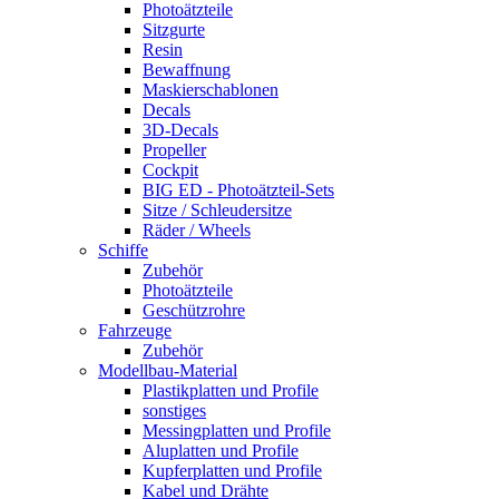
Photoätzteile
Sitzgurte
Resin
Bewaffnung
Maskierschablonen
Decals
3D-Decals
Propeller
Cockpit
BIG ED - Photoätzteil-Sets
Sitze / Schleudersitze
Räder / Wheels
Schiffe
Zubehör
Photoätzteile
Geschützrohre
Fahrzeuge
Zubehör
Modellbau-Material
Plastikplatten und Profile
sonstiges
Messingplatten und Profile
Aluplatten und Profile
Kupferplatten und Profile
Kabel und Drähte