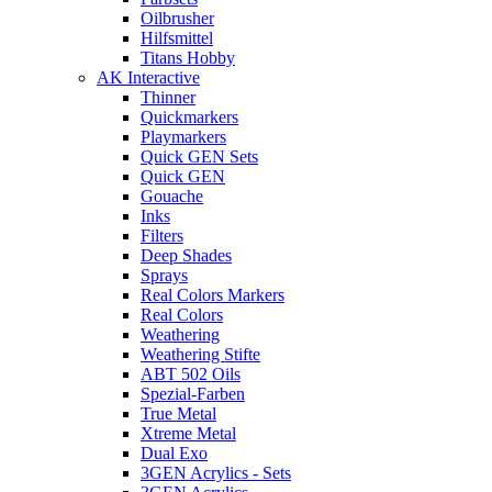
Oilbrusher
Hilfsmittel
Titans Hobby
AK Interactive
Thinner
Quickmarkers
Playmarkers
Quick GEN Sets
Quick GEN
Gouache
Inks
Filters
Deep Shades
Sprays
Real Colors Markers
Real Colors
Weathering
Weathering Stifte
ABT 502 Oils
Spezial-Farben
True Metal
Xtreme Metal
Dual Exo
3GEN Acrylics - Sets