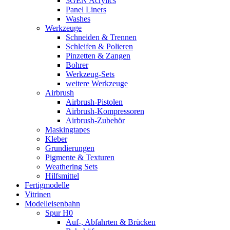
3GEN Acrylics
Panel Liners
Washes
Werkzeuge
Schneiden & Trennen
Schleifen & Polieren
Pinzetten & Zangen
Bohrer
Werkzeug-Sets
weitere Werkzeuge
Airbrush
Airbrush-Pistolen
Airbrush-Kompressoren
Airbrush-Zubehör
Maskingtapes
Kleber
Grundierungen
Pigmente & Texturen
Weathering Sets
Hilfsmittel
Fertigmodelle
Vitrinen
Modelleisenbahn
Spur H0
Auf-, Abfahrten & Brücken