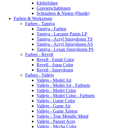
Klebefolien
Gravierschablonen
Schrauben & Nieten (Plastik)
Farben & Werkzeuge
Farben - Tamiya
Tamiya - Farben
Tamiya - Lacquer Paints LP
Tamiya - Acryl Spraydosen TS
Tamiya - Acryl Spraydosen AS
Tamiya - Lexan Spraydosen PS
Farben - Revell
Revell - Email Color
Revell - Aqua Color
Revell - Spraydosen
Farben - Vallejo
Vallejo - Model Air
Vallejo - Model Air - Farbsets
Vallejo - Model Color
Vallejo - Model Color - Farbsets
Vallejo - Game Color
Vallejo - Game Air
Vallejo - Game Xpress
Vallejo - True Metallic Metal
Vallejo - Panzer Aces
Vallejo - Mecha Color