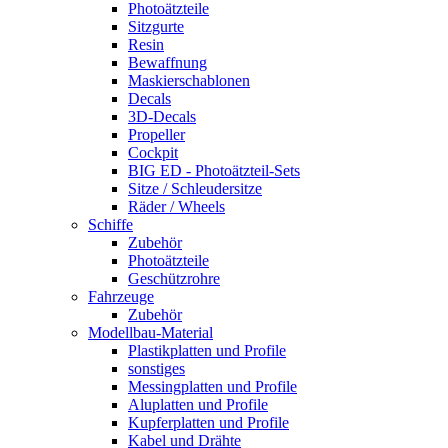
Photoätzteile
Sitzgurte
Resin
Bewaffnung
Maskierschablonen
Decals
3D-Decals
Propeller
Cockpit
BIG ED - Photoätzteil-Sets
Sitze / Schleudersitze
Räder / Wheels
Schiffe
Zubehör
Photoätzteile
Geschützrohre
Fahrzeuge
Zubehör
Modellbau-Material
Plastikplatten und Profile
sonstiges
Messingplatten und Profile
Aluplatten und Profile
Kupferplatten und Profile
Kabel und Drähte