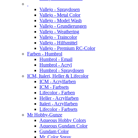
Vallejo - Spraydosen
Vallejo - Metal Color
Vallejo - Model Wash
Vallejo - Grundierungen
Vallejo - Weathering
Vallejo - Traincolor
Vallejo - Hilfsmittel
Vallejo - Premium RC-Color
Farben - Humbrol
Humbrol - Email
Humbrol - Acryl
Humbrol - Spraydosen
ICM, Italeri, Heller & Lifecolor
ICM - Acrylfarben
ICM - Farbsets
Lifecolor - Farben
Heller - Acrylfarben
Italeri - Acrylfarben
Lifecolor - Farbsets
Mr Hobby-Gunze
Aqueous Hobby Colors
Aqueous Gundam Color
Gundam Color
Mr. Color Spray