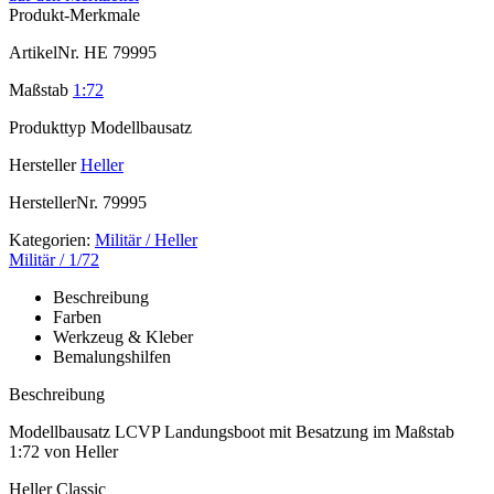
Produkt-Merkmale
ArtikelNr.
HE 79995
Maßstab
1:72
Produkttyp
Modellbausatz
Hersteller
Heller
HerstellerNr.
79995
Kategorien:
Militär / Heller
Militär / 1/72
Beschreibung
Farben
Werkzeug & Kleber
Bemalungshilfen
Beschreibung
Modellbausatz LCVP Landungsboot mit Besatzung im Maßstab
1:72 von Heller
Heller Classic