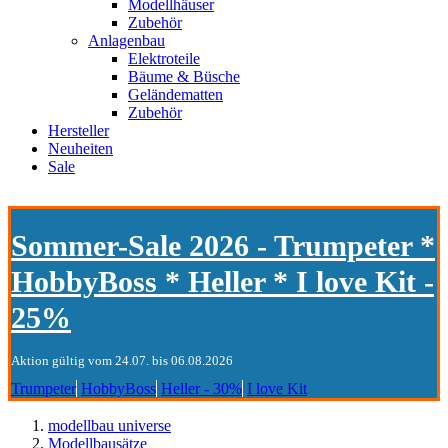
Modellhäuser
Zubehör
Anlagenbau
Elektroteile
Bäume & Büsche
Geländematten
Zubehör
Hersteller
Neuheiten
Sale
Sommer-Sale 2026 - Trumpeter *
HobbyBoss * Heller * I love Kit -
25%
Aktion gültig vom 24.07. bis 06.08.2026
Trumpeter
HobbyBoss
Heller - 30%
I love Kit
modellbau universe
Modellbausätze