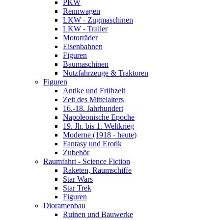
PKW
Rennwagen
LKW - Zugmaschinen
LKW - Trailer
Motorräder
Eisenbahnen
Figuren
Baumaschinen
Nutzfahrzeuge & Traktoren
Figuren
Antike und Frühzeit
Zeit des Mittelalters
16.-18. Jahrhundert
Napoleonische Epoche
19. Jh. bis 1. Weltkrieg
Moderne (1918 - heute)
Fantasy und Erotik
Zubehör
Raumfahrt - Science Fiction
Raketen, Raumschiffe
Star Wars
Star Trek
Figuren
Dioramenbau
Ruinen und Bauwerke