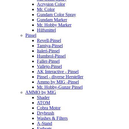
Acrysion Color
Mr. Color
Gundam Color Spray
Gundam Marker
Mr. Hobby Marker
Hilfsmittel
Pinsel
Revell-Pinsel
Tamiya-Pinsel
Italeri-Pinsel
Humbrol-Pinsel
Faller-Pinsel
Vallejo-Pinsel
AK Interactive - Pinsel
Pinsel - diverse Hersteller
Ammo by MIG -Pinsel
Mr. Hobby-Gunze Pinsel
AMMO by MIG
Shader
ATOM
Cobra Motor
Drybrush
Washes & Filters
A-Stand
Farbsets