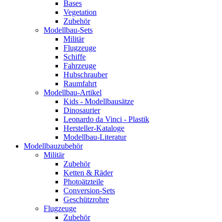
Bases
Vegetation
Zubehör
Modellbau-Sets
Militär
Flugzeuge
Schiffe
Fahrzeuge
Hubschrauber
Raumfahrt
Modellbau-Artikel
Kids - Modellbausätze
Dinosaurier
Leonardo da Vinci - Plastik
Hersteller-Kataloge
Modellbau-Literatur
Modellbauzubehör
Militär
Zubehör
Ketten & Räder
Photoätzteile
Conversion-Sets
Geschützrohre
Flugzeuge
Zubehör