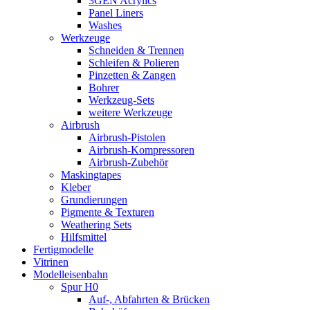
3GEN Acrylics
Panel Liners
Washes
Werkzeuge
Schneiden & Trennen
Schleifen & Polieren
Pinzetten & Zangen
Bohrer
Werkzeug-Sets
weitere Werkzeuge
Airbrush
Airbrush-Pistolen
Airbrush-Kompressoren
Airbrush-Zubehör
Maskingtapes
Kleber
Grundierungen
Pigmente & Texturen
Weathering Sets
Hilfsmittel
Fertigmodelle
Vitrinen
Modelleisenbahn
Spur H0
Auf-, Abfahrten & Brücken