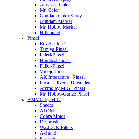
Acrysion Color
Mr. Color
Gundam Color Spray
Gundam Marker
Mr. Hobby Marker
Hilfsmittel
Pinsel
Revell-Pinsel
Tamiya-Pinsel
Italeri-Pinsel
Humbrol-Pinsel
Faller-Pinsel
Vallejo-Pinsel
AK Interactive - Pinsel
Pinsel - diverse Hersteller
Ammo by MIG -Pinsel
Mr. Hobby-Gunze Pinsel
AMMO by MIG
Shader
ATOM
Cobra Motor
Drybrush
Washes & Filters
A-Stand
Farbsets