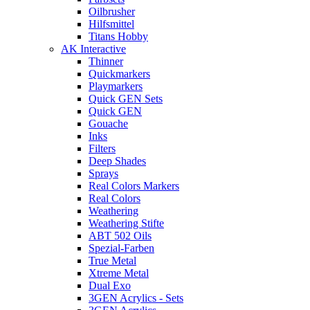
Oilbrusher
Hilfsmittel
Titans Hobby
AK Interactive
Thinner
Quickmarkers
Playmarkers
Quick GEN Sets
Quick GEN
Gouache
Inks
Filters
Deep Shades
Sprays
Real Colors Markers
Real Colors
Weathering
Weathering Stifte
ABT 502 Oils
Spezial-Farben
True Metal
Xtreme Metal
Dual Exo
3GEN Acrylics - Sets