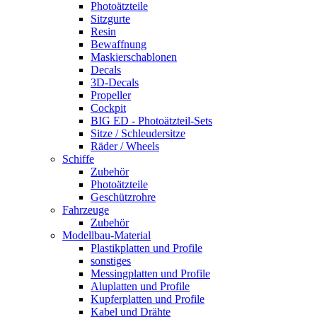
Photoätzteile
Sitzgurte
Resin
Bewaffnung
Maskierschablonen
Decals
3D-Decals
Propeller
Cockpit
BIG ED - Photoätzteil-Sets
Sitze / Schleudersitze
Räder / Wheels
Schiffe
Zubehör
Photoätzteile
Geschützrohre
Fahrzeuge
Zubehör
Modellbau-Material
Plastikplatten und Profile
sonstiges
Messingplatten und Profile
Aluplatten und Profile
Kupferplatten und Profile
Kabel und Drähte