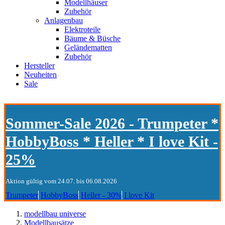
Modellhäuser
Zubehör
Anlagenbau
Elektroteile
Bäume & Büsche
Geländematten
Zubehör
Hersteller
Neuheiten
Sale
Sommer-Sale 2026 - Trumpeter *
HobbyBoss * Heller * I love Kit -
25%
Aktion gültig vom 24.07. bis 06.08.2026
Trumpeter
HobbyBoss
Heller - 30%
I love Kit
modellbau universe
Modellbausätze