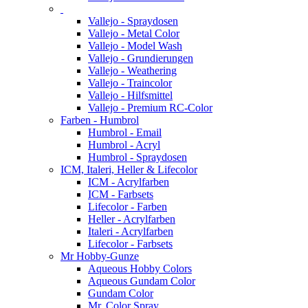
Vallejo - Spraydosen
Vallejo - Metal Color
Vallejo - Model Wash
Vallejo - Grundierungen
Vallejo - Weathering
Vallejo - Traincolor
Vallejo - Hilfsmittel
Vallejo - Premium RC-Color
Farben - Humbrol
Humbrol - Email
Humbrol - Acryl
Humbrol - Spraydosen
ICM, Italeri, Heller & Lifecolor
ICM - Acrylfarben
ICM - Farbsets
Lifecolor - Farben
Heller - Acrylfarben
Italeri - Acrylfarben
Lifecolor - Farbsets
Mr Hobby-Gunze
Aqueous Hobby Colors
Aqueous Gundam Color
Gundam Color
Mr. Color Spray