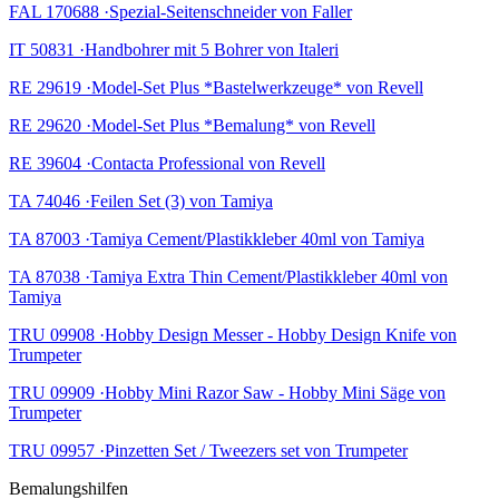
FAL 170688 ·Spezial-Seitenschneider von Faller
IT 50831 ·Handbohrer mit 5 Bohrer von Italeri
RE 29619 ·Model-Set Plus *Bastelwerkzeuge* von Revell
RE 29620 ·Model-Set Plus *Bemalung* von Revell
RE 39604 ·Contacta Professional von Revell
TA 74046 ·Feilen Set (3) von Tamiya
TA 87003 ·Tamiya Cement/Plastikkleber 40ml von Tamiya
TA 87038 ·Tamiya Extra Thin Cement/Plastikkleber 40ml von
Tamiya
TRU 09908 ·Hobby Design Messer - Hobby Design Knife von
Trumpeter
TRU 09909 ·Hobby Mini Razor Saw - Hobby Mini Säge von
Trumpeter
TRU 09957 ·Pinzetten Set / Tweezers set von Trumpeter
Bemalungshilfen