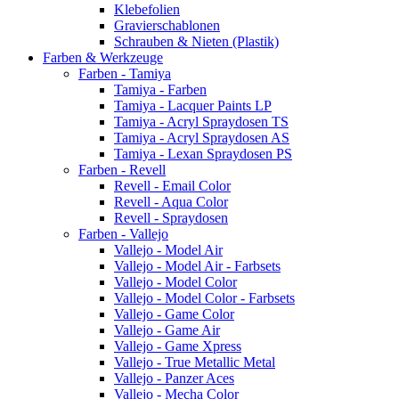
Klebefolien
Gravierschablonen
Schrauben & Nieten (Plastik)
Farben & Werkzeuge
Farben - Tamiya
Tamiya - Farben
Tamiya - Lacquer Paints LP
Tamiya - Acryl Spraydosen TS
Tamiya - Acryl Spraydosen AS
Tamiya - Lexan Spraydosen PS
Farben - Revell
Revell - Email Color
Revell - Aqua Color
Revell - Spraydosen
Farben - Vallejo
Vallejo - Model Air
Vallejo - Model Air - Farbsets
Vallejo - Model Color
Vallejo - Model Color - Farbsets
Vallejo - Game Color
Vallejo - Game Air
Vallejo - Game Xpress
Vallejo - True Metallic Metal
Vallejo - Panzer Aces
Vallejo - Mecha Color