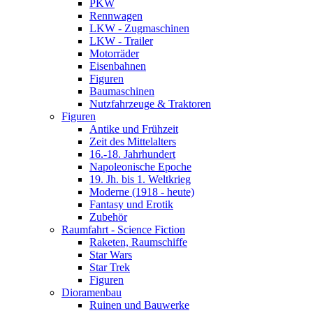
PKW
Rennwagen
LKW - Zugmaschinen
LKW - Trailer
Motorräder
Eisenbahnen
Figuren
Baumaschinen
Nutzfahrzeuge & Traktoren
Figuren
Antike und Frühzeit
Zeit des Mittelalters
16.-18. Jahrhundert
Napoleonische Epoche
19. Jh. bis 1. Weltkrieg
Moderne (1918 - heute)
Fantasy und Erotik
Zubehör
Raumfahrt - Science Fiction
Raketen, Raumschiffe
Star Wars
Star Trek
Figuren
Dioramenbau
Ruinen und Bauwerke