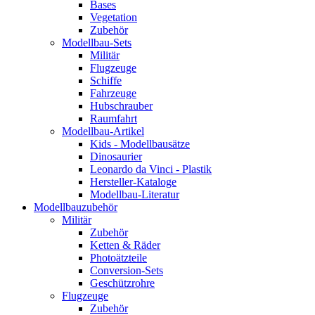
Bases
Vegetation
Zubehör
Modellbau-Sets
Militär
Flugzeuge
Schiffe
Fahrzeuge
Hubschrauber
Raumfahrt
Modellbau-Artikel
Kids - Modellbausätze
Dinosaurier
Leonardo da Vinci - Plastik
Hersteller-Kataloge
Modellbau-Literatur
Modellbauzubehör
Militär
Zubehör
Ketten & Räder
Photoätzteile
Conversion-Sets
Geschützrohre
Flugzeuge
Zubehör