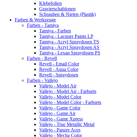
Klebefolien
Gravierschablonen
Schrauben & Nieten (Plastik)
Farben & Werkzeuge
Farben - Tamiya
Tamiya - Farben
Tamiya - Lacquer Paints LP
Tamiya - Acryl Spraydosen TS
Tamiya - Acryl Spraydosen AS
Tamiya - Lexan Spraydosen PS
Farben - Revell
Revell - Email Color
Revell - Aqua Color
Revell - Spraydosen
Farben - Vallejo
Vallejo - Model Air
Vallejo - Model Air - Farbsets
Vallejo - Model Color
Vallejo - Model Color - Farbsets
Vallejo - Game Color
Vallejo - Game Air
Vallejo - Game Xpress
Vallejo - True Metallic Metal
Vallejo - Panzer Aces
Vallejo - Mecha Color