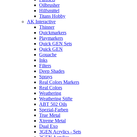
Oilbrusher
Hilfsmittel
Titans Hobby
AK Interactive
Thinner
Quickmarkers
Playmarkers
Quick GEN Sets
Quick GEN
Gouache
Inks
Filters
Deep Shades
Sprays
Real Colors Markers
Real Colors
Weathering
Weathering Stifte
ABT 502 Oils
Spezial-Farben
True Metal
Xtreme Metal
Dual Exo
3GEN Acrylics - Sets