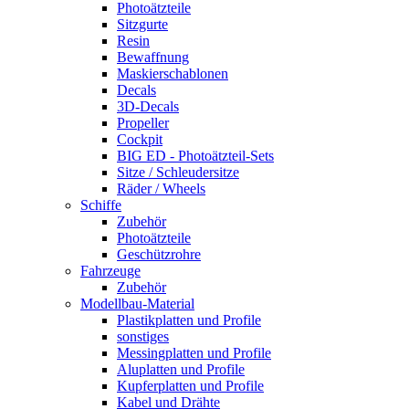
Photoätzteile
Sitzgurte
Resin
Bewaffnung
Maskierschablonen
Decals
3D-Decals
Propeller
Cockpit
BIG ED - Photoätzteil-Sets
Sitze / Schleudersitze
Räder / Wheels
Schiffe
Zubehör
Photoätzteile
Geschützrohre
Fahrzeuge
Zubehör
Modellbau-Material
Plastikplatten und Profile
sonstiges
Messingplatten und Profile
Aluplatten und Profile
Kupferplatten und Profile
Kabel und Drähte