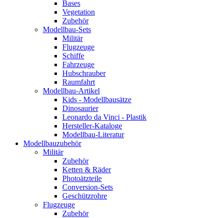
Bases
Vegetation
Zubehör
Modellbau-Sets
Militär
Flugzeuge
Schiffe
Fahrzeuge
Hubschrauber
Raumfahrt
Modellbau-Artikel
Kids - Modellbausätze
Dinosaurier
Leonardo da Vinci - Plastik
Hersteller-Kataloge
Modellbau-Literatur
Modellbauzubehör
Militär
Zubehör
Ketten & Räder
Photoätzteile
Conversion-Sets
Geschützrohre
Flugzeuge
Zubehör