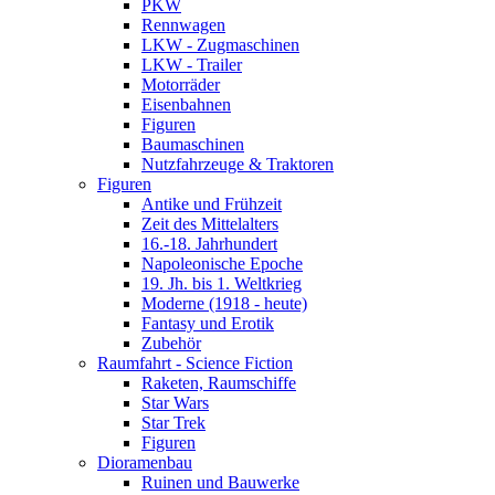
PKW
Rennwagen
LKW - Zugmaschinen
LKW - Trailer
Motorräder
Eisenbahnen
Figuren
Baumaschinen
Nutzfahrzeuge & Traktoren
Figuren
Antike und Frühzeit
Zeit des Mittelalters
16.-18. Jahrhundert
Napoleonische Epoche
19. Jh. bis 1. Weltkrieg
Moderne (1918 - heute)
Fantasy und Erotik
Zubehör
Raumfahrt - Science Fiction
Raketen, Raumschiffe
Star Wars
Star Trek
Figuren
Dioramenbau
Ruinen und Bauwerke