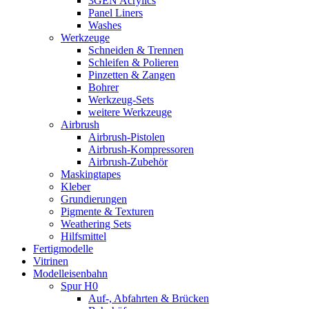
3GEN Acrylics
Panel Liners
Washes
Werkzeuge
Schneiden & Trennen
Schleifen & Polieren
Pinzetten & Zangen
Bohrer
Werkzeug-Sets
weitere Werkzeuge
Airbrush
Airbrush-Pistolen
Airbrush-Kompressoren
Airbrush-Zubehör
Maskingtapes
Kleber
Grundierungen
Pigmente & Texturen
Weathering Sets
Hilfsmittel
Fertigmodelle
Vitrinen
Modelleisenbahn
Spur H0
Auf-, Abfahrten & Brücken