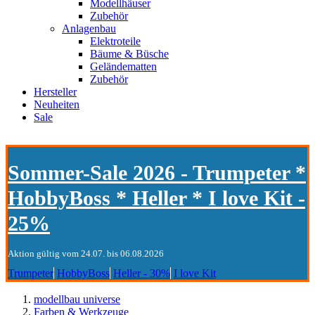
Modellhäuser
Zubehör
Anlagenbau
Elektroteile
Bäume & Büsche
Geländematten
Zubehör
Hersteller
Neuheiten
Sale
Sommer-Sale 2026 - Trumpeter *
HobbyBoss * Heller * I love Kit -
25%
Aktion gültig vom 24.07. bis 06.08.2026
Trumpeter
HobbyBoss
Heller - 30%
I love Kit
modellbau universe
Farben & Werkzeuge