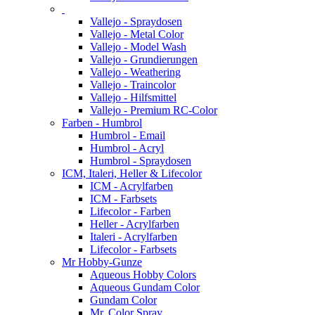
Vallejo - Spraydosen
Vallejo - Metal Color
Vallejo - Model Wash
Vallejo - Grundierungen
Vallejo - Weathering
Vallejo - Traincolor
Vallejo - Hilfsmittel
Vallejo - Premium RC-Color
Farben - Humbrol
Humbrol - Email
Humbrol - Acryl
Humbrol - Spraydosen
ICM, Italeri, Heller & Lifecolor
ICM - Acrylfarben
ICM - Farbsets
Lifecolor - Farben
Heller - Acrylfarben
Italeri - Acrylfarben
Lifecolor - Farbsets
Mr Hobby-Gunze
Aqueous Hobby Colors
Aqueous Gundam Color
Gundam Color
Mr. Color Spray