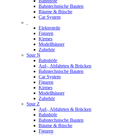
Bahnhöfe
Bahntechnische Bauten
Bäume & Büsche
Car System
Elektroteile
Figuren
Kirmes
Modellhäuser
Zubehör
Spur N
Bahnhöfe
Auf-, Abfahrten & Brücken
Bahntechnische Bauten
Car System
Figuren
Kirmes
Modellhäuser
Zubehör
Spur Z
Auf-, Abfahrten & Brücken
Bahnhöfe
Bahntechnische Bauten
Bäume & Büsche
Figuren