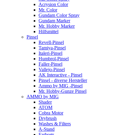
Acrysion Color
Mr. Color
Gundam Color Spray
Gundam Marker
Mr. Hobby Marker
Hilfsmittel
Pinsel
Revell-Pinsel
Tamiya-Pinsel
Italeri-Pinsel
Humbrol-Pinsel
Faller-Pinsel
Vallejo-Pinsel
AK Interactive - Pinsel
Pinsel - diverse Hersteller
Ammo by MIG -Pinsel
Mr. Hobby-Gunze Pinsel
AMMO by MIG
Shader
ATOM
Cobra Motor
Drybrush
Washes & Filters
A-Stand
Farbsets