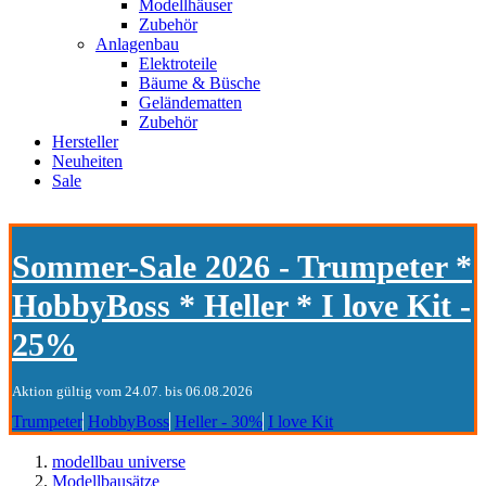
Modellhäuser
Zubehör
Anlagenbau
Elektroteile
Bäume & Büsche
Geländematten
Zubehör
Hersteller
Neuheiten
Sale
Sommer-Sale 2026 - Trumpeter *
HobbyBoss * Heller * I love Kit -
25%
Aktion gültig vom 24.07. bis 06.08.2026
Trumpeter
HobbyBoss
Heller - 30%
I love Kit
modellbau universe
Modellbausätze