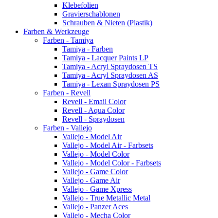
Klebefolien
Gravierschablonen
Schrauben & Nieten (Plastik)
Farben & Werkzeuge
Farben - Tamiya
Tamiya - Farben
Tamiya - Lacquer Paints LP
Tamiya - Acryl Spraydosen TS
Tamiya - Acryl Spraydosen AS
Tamiya - Lexan Spraydosen PS
Farben - Revell
Revell - Email Color
Revell - Aqua Color
Revell - Spraydosen
Farben - Vallejo
Vallejo - Model Air
Vallejo - Model Air - Farbsets
Vallejo - Model Color
Vallejo - Model Color - Farbsets
Vallejo - Game Color
Vallejo - Game Air
Vallejo - Game Xpress
Vallejo - True Metallic Metal
Vallejo - Panzer Aces
Vallejo - Mecha Color