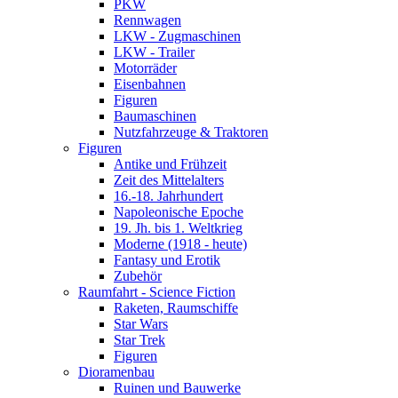
PKW
Rennwagen
LKW - Zugmaschinen
LKW - Trailer
Motorräder
Eisenbahnen
Figuren
Baumaschinen
Nutzfahrzeuge & Traktoren
Figuren
Antike und Frühzeit
Zeit des Mittelalters
16.-18. Jahrhundert
Napoleonische Epoche
19. Jh. bis 1. Weltkrieg
Moderne (1918 - heute)
Fantasy und Erotik
Zubehör
Raumfahrt - Science Fiction
Raketen, Raumschiffe
Star Wars
Star Trek
Figuren
Dioramenbau
Ruinen und Bauwerke