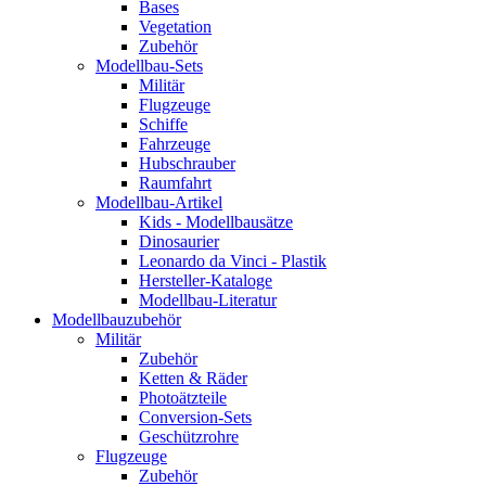
Bases
Vegetation
Zubehör
Modellbau-Sets
Militär
Flugzeuge
Schiffe
Fahrzeuge
Hubschrauber
Raumfahrt
Modellbau-Artikel
Kids - Modellbausätze
Dinosaurier
Leonardo da Vinci - Plastik
Hersteller-Kataloge
Modellbau-Literatur
Modellbauzubehör
Militär
Zubehör
Ketten & Räder
Photoätzteile
Conversion-Sets
Geschützrohre
Flugzeuge
Zubehör