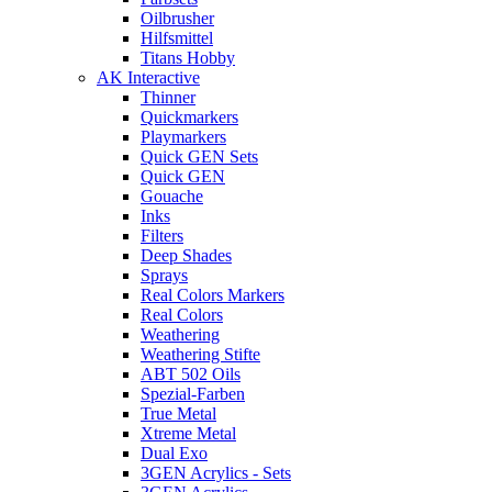
Oilbrusher
Hilfsmittel
Titans Hobby
AK Interactive
Thinner
Quickmarkers
Playmarkers
Quick GEN Sets
Quick GEN
Gouache
Inks
Filters
Deep Shades
Sprays
Real Colors Markers
Real Colors
Weathering
Weathering Stifte
ABT 502 Oils
Spezial-Farben
True Metal
Xtreme Metal
Dual Exo
3GEN Acrylics - Sets