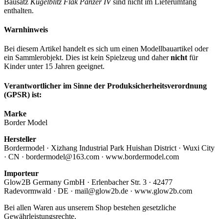
Bausatz
Kugelblitz Flak Panzer IV
sind nicht im Lieferumfang
enthalten.
Warnhinweis
Bei diesem Artikel handelt es sich um einen Modellbauartikel oder
ein Sammlerobjekt. Dies ist kein Spielzeug und daher
nicht
für
Kinder unter 15 Jahren geeignet.
Verantwortlicher im Sinne der Produksicherheitsverordnung
(GPSR) ist:
Marke
Border Model
Hersteller
Bordermodel · Xizhang Industrial Park Huishan District · Wuxi City
· CN · bordermodel@163.com · www.bordermodel.com
Importeur
Glow2B Germany GmbH · Erlenbacher Str. 3 · 42477
Radevormwald · DE · mail@glow2b.de · www.glow2b.com
Bei allen Waren aus unserem Shop bestehen gesetzliche
Gewährleistungsrechte.