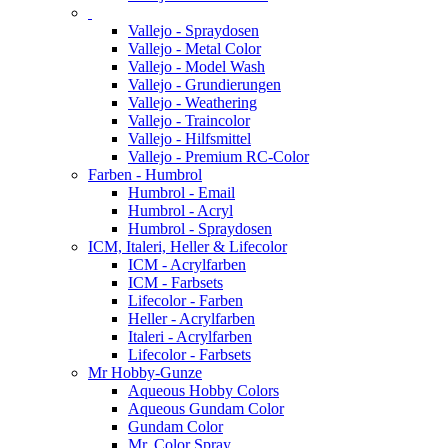
Vallejo - Spraydosen
Vallejo - Metal Color
Vallejo - Model Wash
Vallejo - Grundierungen
Vallejo - Weathering
Vallejo - Traincolor
Vallejo - Hilfsmittel
Vallejo - Premium RC-Color
Farben - Humbrol
Humbrol - Email
Humbrol - Acryl
Humbrol - Spraydosen
ICM, Italeri, Heller & Lifecolor
ICM - Acrylfarben
ICM - Farbsets
Lifecolor - Farben
Heller - Acrylfarben
Italeri - Acrylfarben
Lifecolor - Farbsets
Mr Hobby-Gunze
Aqueous Hobby Colors
Aqueous Gundam Color
Gundam Color
Mr. Color Spray