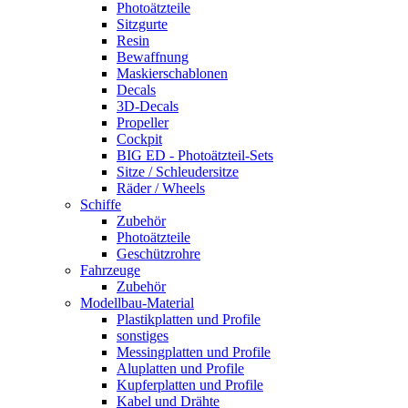
Photoätzteile
Sitzgurte
Resin
Bewaffnung
Maskierschablonen
Decals
3D-Decals
Propeller
Cockpit
BIG ED - Photoätzteil-Sets
Sitze / Schleudersitze
Räder / Wheels
Schiffe
Zubehör
Photoätzteile
Geschützrohre
Fahrzeuge
Zubehör
Modellbau-Material
Plastikplatten und Profile
sonstiges
Messingplatten und Profile
Aluplatten und Profile
Kupferplatten und Profile
Kabel und Drähte