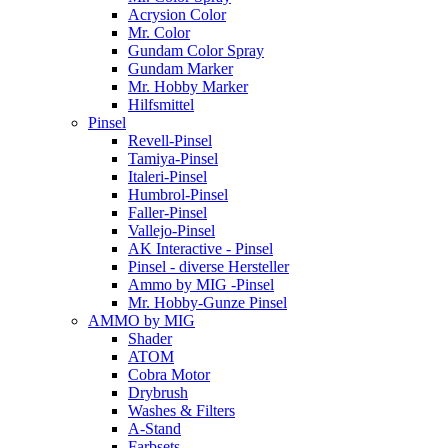
Acrysion Color
Mr. Color
Gundam Color Spray
Gundam Marker
Mr. Hobby Marker
Hilfsmittel
Pinsel
Revell-Pinsel
Tamiya-Pinsel
Italeri-Pinsel
Humbrol-Pinsel
Faller-Pinsel
Vallejo-Pinsel
AK Interactive - Pinsel
Pinsel - diverse Hersteller
Ammo by MIG -Pinsel
Mr. Hobby-Gunze Pinsel
AMMO by MIG
Shader
ATOM
Cobra Motor
Drybrush
Washes & Filters
A-Stand
Farbsets