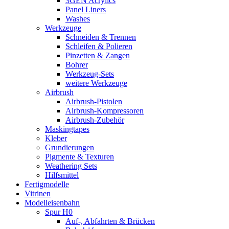
3GEN Acrylics
Panel Liners
Washes
Werkzeuge
Schneiden & Trennen
Schleifen & Polieren
Pinzetten & Zangen
Bohrer
Werkzeug-Sets
weitere Werkzeuge
Airbrush
Airbrush-Pistolen
Airbrush-Kompressoren
Airbrush-Zubehör
Maskingtapes
Kleber
Grundierungen
Pigmente & Texturen
Weathering Sets
Hilfsmittel
Fertigmodelle
Vitrinen
Modelleisenbahn
Spur H0
Auf-, Abfahrten & Brücken