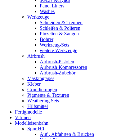
3GEN Acrylics
Panel Liners
Washes
Werkzeuge
Schneiden & Trennen
Schleifen & Polieren
Pinzetten & Zangen
Bohrer
Werkzeug-Sets
weitere Werkzeuge
Airbrush
Airbrush-Pistolen
Airbrush-Kompressoren
Airbrush-Zubehör
Maskingtapes
Kleber
Grundierungen
Pigmente & Texturen
Weathering Sets
Hilfsmittel
Fertigmodelle
Vitrinen
Modelleisenbahn
Spur H0
Auf-, Abfahrten & Brücken