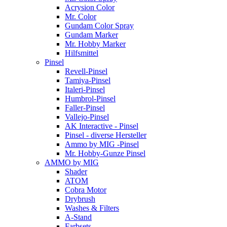
Acrysion Color
Mr. Color
Gundam Color Spray
Gundam Marker
Mr. Hobby Marker
Hilfsmittel
Pinsel
Revell-Pinsel
Tamiya-Pinsel
Italeri-Pinsel
Humbrol-Pinsel
Faller-Pinsel
Vallejo-Pinsel
AK Interactive - Pinsel
Pinsel - diverse Hersteller
Ammo by MIG -Pinsel
Mr. Hobby-Gunze Pinsel
AMMO by MIG
Shader
ATOM
Cobra Motor
Drybrush
Washes & Filters
A-Stand
Farbsets