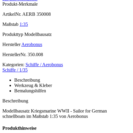
Produkt-Merkmale
ArtikelNr.
AERB 350008
Maßstab
1:35
Produkttyp
Modellbausatz
Hersteller
Aerobonus
HerstellerNr.
350.008
Kategorien:
Schiffe / Aerobonus
Schiffe / 1/35
Beschreibung
Werkzeug & Kleber
Bemalungshilfen
Beschreibung
Modellbausatz Kriegsmarine WWII - Sailor for German
schnellboats im Maßstab 1:35 von Aerobonus
Produkthinweise