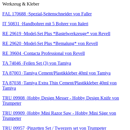
Werkzeug & Kleber
FAL 170688 ·Spezial-Seitenschneider von Faller
IT 50831 ·Handbohrer mit 5 Bohrer von Italeri
RE 29619 ·Model-Set Plus *Bastelwerkzeuge* von Revell
RE 29620 ·Model-Set Plus *Bemalung* von Revell
RE 39604 ·Contacta Professional von Revell
TA 74046 ·Feilen Set (3) von Tamiya
TA 87003 ·Tamiya Cement/Plastikkleber 40ml von Tamiya
TA 87038 ·Tamiya Extra Thin Cement/Plastikkleber 40ml von
Tamiya
TRU 09908 ·Hobby Design Messer - Hobby Design Knife von
Trumpeter
TRU 09909 ·Hobby Mini Razor Saw - Hobby Mini Säge von
Trumpeter
TRU 09957 ·Pinzetten Set / Tweezers set von Trumpeter