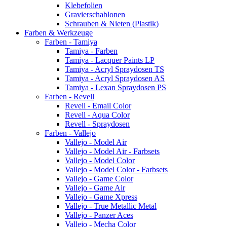
Klebefolien
Gravierschablonen
Schrauben & Nieten (Plastik)
Farben & Werkzeuge
Farben - Tamiya
Tamiya - Farben
Tamiya - Lacquer Paints LP
Tamiya - Acryl Spraydosen TS
Tamiya - Acryl Spraydosen AS
Tamiya - Lexan Spraydosen PS
Farben - Revell
Revell - Email Color
Revell - Aqua Color
Revell - Spraydosen
Farben - Vallejo
Vallejo - Model Air
Vallejo - Model Air - Farbsets
Vallejo - Model Color
Vallejo - Model Color - Farbsets
Vallejo - Game Color
Vallejo - Game Air
Vallejo - Game Xpress
Vallejo - True Metallic Metal
Vallejo - Panzer Aces
Vallejo - Mecha Color