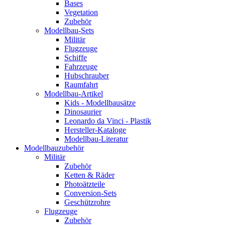
Bases
Vegetation
Zubehör
Modellbau-Sets
Militär
Flugzeuge
Schiffe
Fahrzeuge
Hubschrauber
Raumfahrt
Modellbau-Artikel
Kids - Modellbausätze
Dinosaurier
Leonardo da Vinci - Plastik
Hersteller-Kataloge
Modellbau-Literatur
Modellbauzubehör
Militär
Zubehör
Ketten & Räder
Photoätzteile
Conversion-Sets
Geschützrohre
Flugzeuge
Zubehör