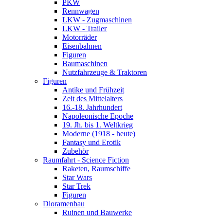
PKW
Rennwagen
LKW - Zugmaschinen
LKW - Trailer
Motorräder
Eisenbahnen
Figuren
Baumaschinen
Nutzfahrzeuge & Traktoren
Figuren
Antike und Frühzeit
Zeit des Mittelalters
16.-18. Jahrhundert
Napoleonische Epoche
19. Jh. bis 1. Weltkrieg
Moderne (1918 - heute)
Fantasy und Erotik
Zubehör
Raumfahrt - Science Fiction
Raketen, Raumschiffe
Star Wars
Star Trek
Figuren
Dioramenbau
Ruinen und Bauwerke