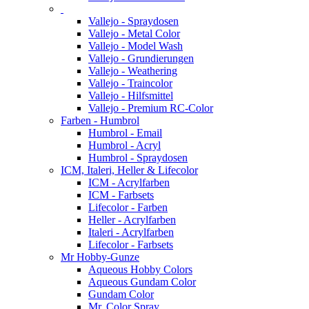
Vallejo - Spraydosen
Vallejo - Metal Color
Vallejo - Model Wash
Vallejo - Grundierungen
Vallejo - Weathering
Vallejo - Traincolor
Vallejo - Hilfsmittel
Vallejo - Premium RC-Color
Farben - Humbrol
Humbrol - Email
Humbrol - Acryl
Humbrol - Spraydosen
ICM, Italeri, Heller & Lifecolor
ICM - Acrylfarben
ICM - Farbsets
Lifecolor - Farben
Heller - Acrylfarben
Italeri - Acrylfarben
Lifecolor - Farbsets
Mr Hobby-Gunze
Aqueous Hobby Colors
Aqueous Gundam Color
Gundam Color
Mr. Color Spray