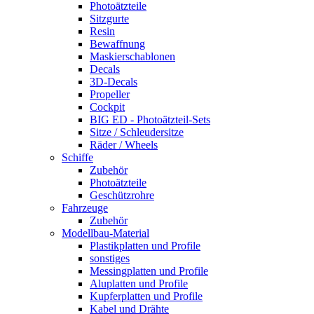
Photoätzteile
Sitzgurte
Resin
Bewaffnung
Maskierschablonen
Decals
3D-Decals
Propeller
Cockpit
BIG ED - Photoätzteil-Sets
Sitze / Schleudersitze
Räder / Wheels
Schiffe
Zubehör
Photoätzteile
Geschützrohre
Fahrzeuge
Zubehör
Modellbau-Material
Plastikplatten und Profile
sonstiges
Messingplatten und Profile
Aluplatten und Profile
Kupferplatten und Profile
Kabel und Drähte