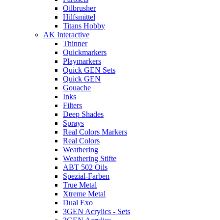
Oilbrusher
Hilfsmittel
Titans Hobby
AK Interactive
Thinner
Quickmarkers
Playmarkers
Quick GEN Sets
Quick GEN
Gouache
Inks
Filters
Deep Shades
Sprays
Real Colors Markers
Real Colors
Weathering
Weathering Stifte
ABT 502 Oils
Spezial-Farben
True Metal
Xtreme Metal
Dual Exo
3GEN Acrylics - Sets