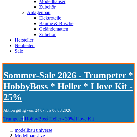
Modellhäuser
Zubehör
Anlagenbau
Elektroteile
Bäume & Büsche
Geländematten
Zubehör
Hersteller
Neuheiten
Sale
Sommer-Sale 2026 - Trumpeter *
HobbyBoss * Heller * I love Kit -
25%
Aktion gültig vom 24.07. bis 06.08.2026
Trumpeter
HobbyBoss
Heller - 30%
I love Kit
modellbau universe
Modellbausätze