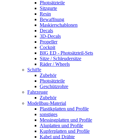
Photoätzteile
Sitzgurte
Resin
Bewaffnung
Maskierschablonen
Decals
3D-Decals
Propeller
Cockpit
BIG ED - Photoätzteil-Sets
Sitze / Schleudersitze
Räder / Wheels
Schiffe
Zubehör
Photoätzteile
Geschützrohre
Fahrzeuge
Zubehör
Modellbau-Material
Plastikplatten und Profile
sonstiges
Messingplatten und Profile
Aluplatten und Profile
Kupferplatten und Profile
Kabel und Drähte