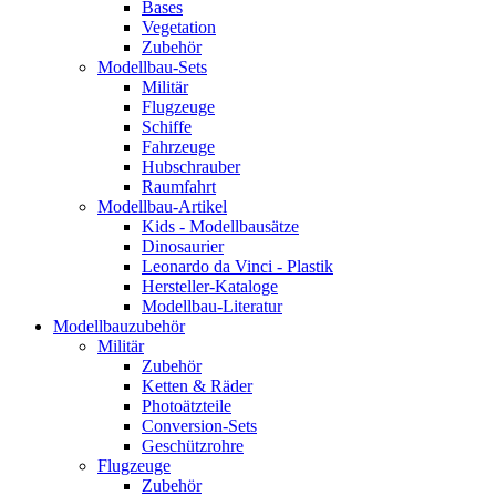
Bases
Vegetation
Zubehör
Modellbau-Sets
Militär
Flugzeuge
Schiffe
Fahrzeuge
Hubschrauber
Raumfahrt
Modellbau-Artikel
Kids - Modellbausätze
Dinosaurier
Leonardo da Vinci - Plastik
Hersteller-Kataloge
Modellbau-Literatur
Modellbauzubehör
Militär
Zubehör
Ketten & Räder
Photoätzteile
Conversion-Sets
Geschützrohre
Flugzeuge
Zubehör