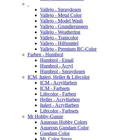
Vallejo - Spraydosen
Vallejo - Metal Color
Vallejo - Model Wash
Vallejo - Grundierungen
Vallejo - Weathering
Vallejo - Traincolor
Vallejo - Hilfsmittel
Vallejo - Premium RC-Color
Farben - Humbrol
Humbrol - Email
Humbrol - Acryl
Humbrol - Spraydosen
ICM, Italeri, Heller & Lifecolor
ICM - Acrylfarben
ICM - Farbsets
Lifecolor - Farben
Heller - Acrylfarben
Italeri - Acrylfarben
Lifecolor - Farbsets
Mr Hobby-Gunze
Aqueous Hobby Colors
Aqueous Gundam Color
Gundam Color
Mr. Color Spray