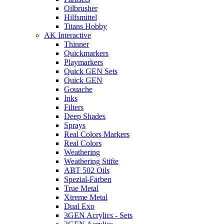
Oilbrusher
Hilfsmittel
Titans Hobby
AK Interactive
Thinner
Quickmarkers
Playmarkers
Quick GEN Sets
Quick GEN
Gouache
Inks
Filters
Deep Shades
Sprays
Real Colors Markers
Real Colors
Weathering
Weathering Stifte
ABT 502 Oils
Spezial-Farben
True Metal
Xtreme Metal
Dual Exo
3GEN Acrylics - Sets