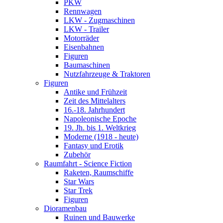
PKW
Rennwagen
LKW - Zugmaschinen
LKW - Trailer
Motorräder
Eisenbahnen
Figuren
Baumaschinen
Nutzfahrzeuge & Traktoren
Figuren
Antike und Frühzeit
Zeit des Mittelalters
16.-18. Jahrhundert
Napoleonische Epoche
19. Jh. bis 1. Weltkrieg
Moderne (1918 - heute)
Fantasy und Erotik
Zubehör
Raumfahrt - Science Fiction
Raketen, Raumschiffe
Star Wars
Star Trek
Figuren
Dioramenbau
Ruinen und Bauwerke