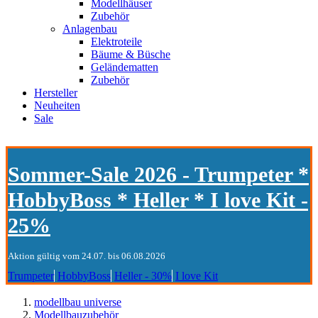
Modellhäuser
Zubehör
Anlagenbau
Elektroteile
Bäume & Büsche
Geländematten
Zubehör
Hersteller
Neuheiten
Sale
Sommer-Sale 2026 - Trumpeter *
HobbyBoss * Heller * I love Kit -
25%
Aktion gültig vom 24.07. bis 06.08.2026
Trumpeter
HobbyBoss
Heller - 30%
I love Kit
modellbau universe
Modellbauzubehör