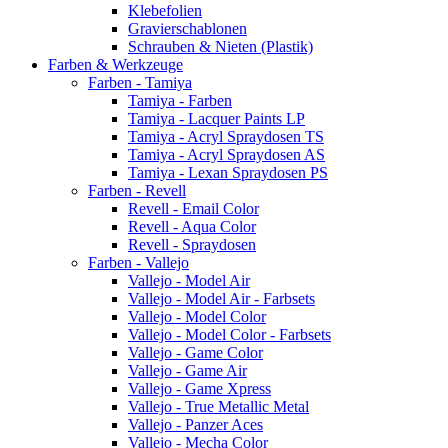
Klebefolien
Gravierschablonen
Schrauben & Nieten (Plastik)
Farben & Werkzeuge
Farben - Tamiya
Tamiya - Farben
Tamiya - Lacquer Paints LP
Tamiya - Acryl Spraydosen TS
Tamiya - Acryl Spraydosen AS
Tamiya - Lexan Spraydosen PS
Farben - Revell
Revell - Email Color
Revell - Aqua Color
Revell - Spraydosen
Farben - Vallejo
Vallejo - Model Air
Vallejo - Model Air - Farbsets
Vallejo - Model Color
Vallejo - Model Color - Farbsets
Vallejo - Game Color
Vallejo - Game Air
Vallejo - Game Xpress
Vallejo - True Metallic Metal
Vallejo - Panzer Aces
Vallejo - Mecha Color