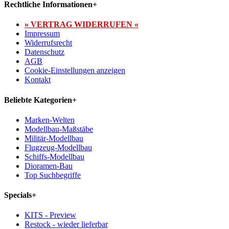
Rechtliche Informationen
+
» VERTRAG WIDERRUFEN «
Impressum
Widerrufsrecht
Datenschutz
AGB
Cookie-Einstellungen anzeigen
Kontakt
Beliebte Kategorien
+
Marken-Welten
Modellbau-Maßstäbe
Militär-Modellbau
Flugzeug-Modellbau
Schiffs-Modellbau
Dioramen-Bau
Top Suchbegriffe
Specials
+
KITS - Preview
Restock - wieder lieferbar