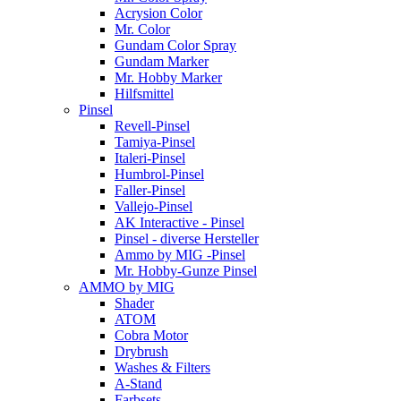
Acrysion Color
Mr. Color
Gundam Color Spray
Gundam Marker
Mr. Hobby Marker
Hilfsmittel
Pinsel
Revell-Pinsel
Tamiya-Pinsel
Italeri-Pinsel
Humbrol-Pinsel
Faller-Pinsel
Vallejo-Pinsel
AK Interactive - Pinsel
Pinsel - diverse Hersteller
Ammo by MIG -Pinsel
Mr. Hobby-Gunze Pinsel
AMMO by MIG
Shader
ATOM
Cobra Motor
Drybrush
Washes & Filters
A-Stand
Farbsets