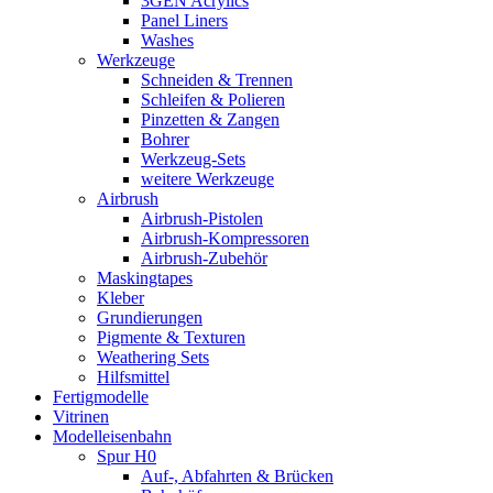
3GEN Acrylics
Panel Liners
Washes
Werkzeuge
Schneiden & Trennen
Schleifen & Polieren
Pinzetten & Zangen
Bohrer
Werkzeug-Sets
weitere Werkzeuge
Airbrush
Airbrush-Pistolen
Airbrush-Kompressoren
Airbrush-Zubehör
Maskingtapes
Kleber
Grundierungen
Pigmente & Texturen
Weathering Sets
Hilfsmittel
Fertigmodelle
Vitrinen
Modelleisenbahn
Spur H0
Auf-, Abfahrten & Brücken