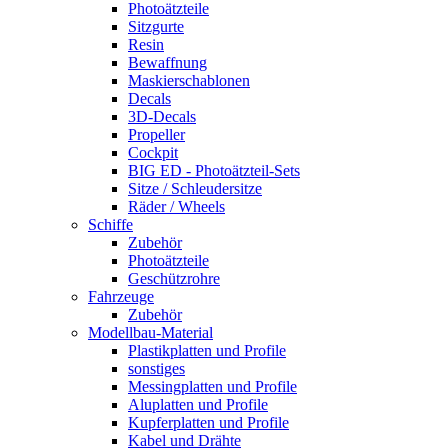
Photoätzteile
Sitzgurte
Resin
Bewaffnung
Maskierschablonen
Decals
3D-Decals
Propeller
Cockpit
BIG ED - Photoätzteil-Sets
Sitze / Schleudersitze
Räder / Wheels
Schiffe
Zubehör
Photoätzteile
Geschützrohre
Fahrzeuge
Zubehör
Modellbau-Material
Plastikplatten und Profile
sonstiges
Messingplatten und Profile
Aluplatten und Profile
Kupferplatten und Profile
Kabel und Drähte