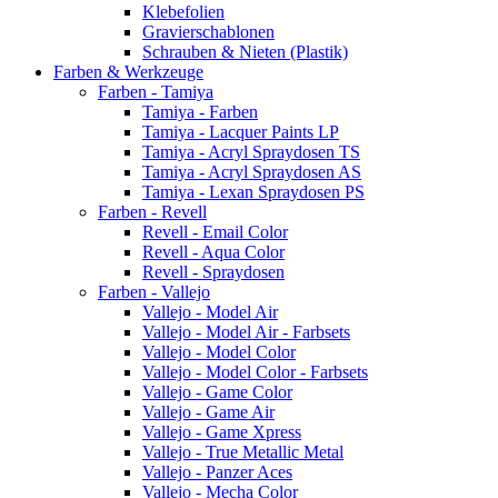
Klebefolien
Gravierschablonen
Schrauben & Nieten (Plastik)
Farben & Werkzeuge
Farben - Tamiya
Tamiya - Farben
Tamiya - Lacquer Paints LP
Tamiya - Acryl Spraydosen TS
Tamiya - Acryl Spraydosen AS
Tamiya - Lexan Spraydosen PS
Farben - Revell
Revell - Email Color
Revell - Aqua Color
Revell - Spraydosen
Farben - Vallejo
Vallejo - Model Air
Vallejo - Model Air - Farbsets
Vallejo - Model Color
Vallejo - Model Color - Farbsets
Vallejo - Game Color
Vallejo - Game Air
Vallejo - Game Xpress
Vallejo - True Metallic Metal
Vallejo - Panzer Aces
Vallejo - Mecha Color