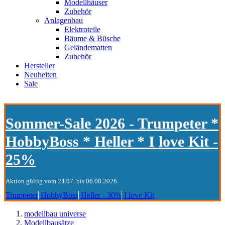
Modellhäuser
Zubehör
Anlagenbau
Elektroteile
Bäume & Büsche
Geländematten
Zubehör
Hersteller
Neuheiten
Sale
Sommer-Sale 2026 - Trumpeter *
HobbyBoss * Heller * I love Kit -
25%
Aktion gültig vom 24.07. bis 06.08.2026
Trumpeter
HobbyBoss
Heller - 30%
I love Kit
modellbau universe
Modellbausätze