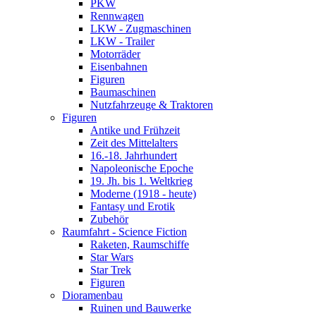
PKW
Rennwagen
LKW - Zugmaschinen
LKW - Trailer
Motorräder
Eisenbahnen
Figuren
Baumaschinen
Nutzfahrzeuge & Traktoren
Figuren
Antike und Frühzeit
Zeit des Mittelalters
16.-18. Jahrhundert
Napoleonische Epoche
19. Jh. bis 1. Weltkrieg
Moderne (1918 - heute)
Fantasy und Erotik
Zubehör
Raumfahrt - Science Fiction
Raketen, Raumschiffe
Star Wars
Star Trek
Figuren
Dioramenbau
Ruinen und Bauwerke