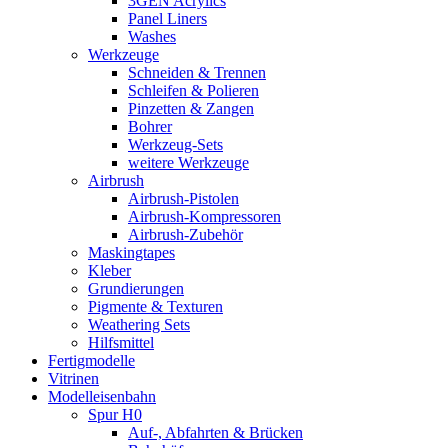
3GEN Acrylics
Panel Liners
Washes
Werkzeuge
Schneiden & Trennen
Schleifen & Polieren
Pinzetten & Zangen
Bohrer
Werkzeug-Sets
weitere Werkzeuge
Airbrush
Airbrush-Pistolen
Airbrush-Kompressoren
Airbrush-Zubehör
Maskingtapes
Kleber
Grundierungen
Pigmente & Texturen
Weathering Sets
Hilfsmittel
Fertigmodelle
Vitrinen
Modelleisenbahn
Spur H0
Auf-, Abfahrten & Brücken