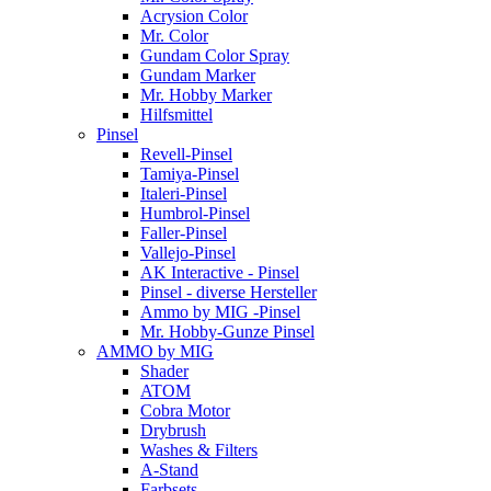
Acrysion Color
Mr. Color
Gundam Color Spray
Gundam Marker
Mr. Hobby Marker
Hilfsmittel
Pinsel
Revell-Pinsel
Tamiya-Pinsel
Italeri-Pinsel
Humbrol-Pinsel
Faller-Pinsel
Vallejo-Pinsel
AK Interactive - Pinsel
Pinsel - diverse Hersteller
Ammo by MIG -Pinsel
Mr. Hobby-Gunze Pinsel
AMMO by MIG
Shader
ATOM
Cobra Motor
Drybrush
Washes & Filters
A-Stand
Farbsets