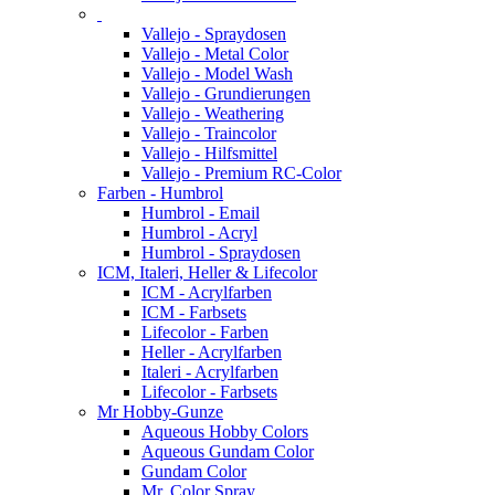
Vallejo - Spraydosen
Vallejo - Metal Color
Vallejo - Model Wash
Vallejo - Grundierungen
Vallejo - Weathering
Vallejo - Traincolor
Vallejo - Hilfsmittel
Vallejo - Premium RC-Color
Farben - Humbrol
Humbrol - Email
Humbrol - Acryl
Humbrol - Spraydosen
ICM, Italeri, Heller & Lifecolor
ICM - Acrylfarben
ICM - Farbsets
Lifecolor - Farben
Heller - Acrylfarben
Italeri - Acrylfarben
Lifecolor - Farbsets
Mr Hobby-Gunze
Aqueous Hobby Colors
Aqueous Gundam Color
Gundam Color
Mr. Color Spray