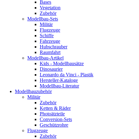
Bases
Vegetation
Zubehör
Modellbau-Sets
Militär
Flugzeuge
Schiffe
Fahrzeuge
Hubschrauber
Raumfahrt
Modellbau-Artikel
Kids - Modellbausätze
Dinosaurier
Leonardo da Vinci - Plastik
Hersteller-Kataloge
Modellbau-Literatur
Modellbauzubehör
Militär
Zubehör
Ketten & Räder
Photoätzteile
Conversion-Sets
Geschützrohre
Flugzeuge
Zubehör