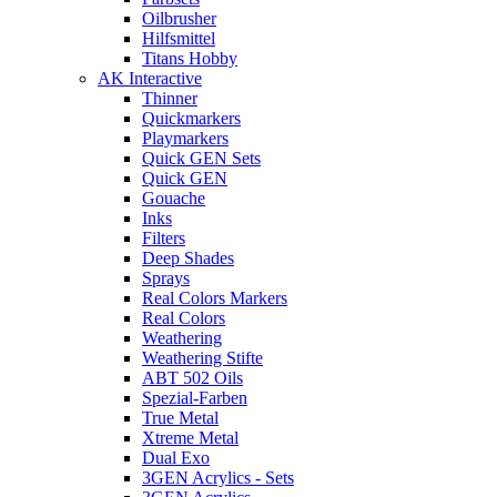
Oilbrusher
Hilfsmittel
Titans Hobby
AK Interactive
Thinner
Quickmarkers
Playmarkers
Quick GEN Sets
Quick GEN
Gouache
Inks
Filters
Deep Shades
Sprays
Real Colors Markers
Real Colors
Weathering
Weathering Stifte
ABT 502 Oils
Spezial-Farben
True Metal
Xtreme Metal
Dual Exo
3GEN Acrylics - Sets