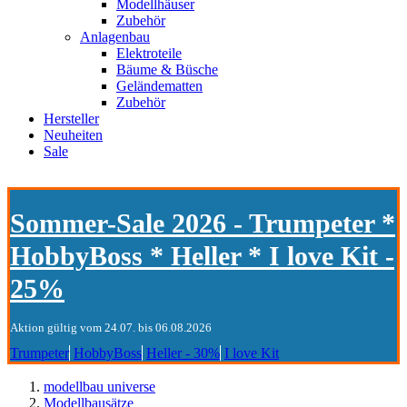
Modellhäuser
Zubehör
Anlagenbau
Elektroteile
Bäume & Büsche
Geländematten
Zubehör
Hersteller
Neuheiten
Sale
Sommer-Sale 2026 - Trumpeter *
HobbyBoss * Heller * I love Kit -
25%
Aktion gültig vom 24.07. bis 06.08.2026
Trumpeter
HobbyBoss
Heller - 30%
I love Kit
modellbau universe
Modellbausätze