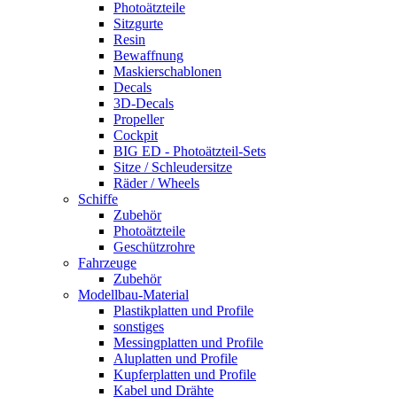
Photoätzteile
Sitzgurte
Resin
Bewaffnung
Maskierschablonen
Decals
3D-Decals
Propeller
Cockpit
BIG ED - Photoätzteil-Sets
Sitze / Schleudersitze
Räder / Wheels
Schiffe
Zubehör
Photoätzteile
Geschützrohre
Fahrzeuge
Zubehör
Modellbau-Material
Plastikplatten und Profile
sonstiges
Messingplatten und Profile
Aluplatten und Profile
Kupferplatten und Profile
Kabel und Drähte