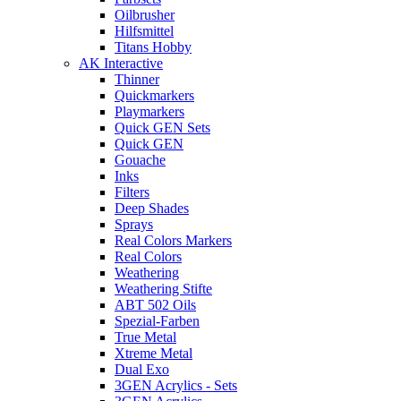
Oilbrusher
Hilfsmittel
Titans Hobby
AK Interactive
Thinner
Quickmarkers
Playmarkers
Quick GEN Sets
Quick GEN
Gouache
Inks
Filters
Deep Shades
Sprays
Real Colors Markers
Real Colors
Weathering
Weathering Stifte
ABT 502 Oils
Spezial-Farben
True Metal
Xtreme Metal
Dual Exo
3GEN Acrylics - Sets