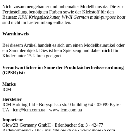
Nicht zusammengebauter und unbemalter Modellbausatz. Die zur
Fertigstellung benötigten Farben sowie der Klebstoff für den
Bausatz
KFK Kriegsfischkutter, WWII German multi-purpose boat
sind nicht im Lieferumfang enthalten.
Warnhinweis
Bei diesem Artikel handelt es sich um einen Modellbauartikel oder
ein Sammlerobjekt. Dies ist kein Spielzeug und daher
nicht
für
Kinder unter 15 Jahren geeignet.
Verantwortlicher im Sinne der Produksicherheitsverordnung
(GPSR) ist:
Marke
ICM
Hersteller
ICM Holding Ltd · Boryspilska str. 9 building 64 · 02099 Kyiv ·
UA · icm@icm.com.ua · www.icm.com.ua
Importeur
Glow2B Germany GmbH · Erlenbacher Str. 3 · 42477
Radevormwald · DE · mail@glow2b.de · www.glow2b.com