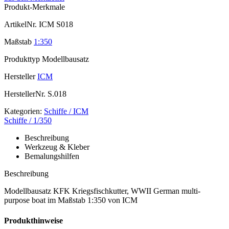
Produkt-Merkmale
ArtikelNr.
ICM S018
Maßstab
1:350
Produkttyp
Modellbausatz
Hersteller
ICM
HerstellerNr.
S.018
Kategorien:
Schiffe / ICM
Schiffe / 1/350
Beschreibung
Werkzeug & Kleber
Bemalungshilfen
Beschreibung
Modellbausatz KFK Kriegsfischkutter, WWII German multi-
purpose boat im Maßstab 1:350 von ICM
Produkthinweise