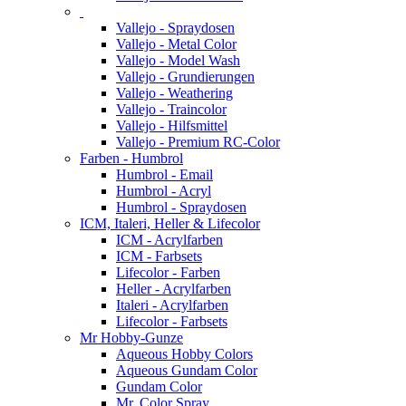
Vallejo - Spraydosen
Vallejo - Metal Color
Vallejo - Model Wash
Vallejo - Grundierungen
Vallejo - Weathering
Vallejo - Traincolor
Vallejo - Hilfsmittel
Vallejo - Premium RC-Color
Farben - Humbrol
Humbrol - Email
Humbrol - Acryl
Humbrol - Spraydosen
ICM, Italeri, Heller & Lifecolor
ICM - Acrylfarben
ICM - Farbsets
Lifecolor - Farben
Heller - Acrylfarben
Italeri - Acrylfarben
Lifecolor - Farbsets
Mr Hobby-Gunze
Aqueous Hobby Colors
Aqueous Gundam Color
Gundam Color
Mr. Color Spray