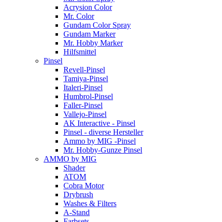
Acrysion Color
Mr. Color
Gundam Color Spray
Gundam Marker
Mr. Hobby Marker
Hilfsmittel
Pinsel
Revell-Pinsel
Tamiya-Pinsel
Italeri-Pinsel
Humbrol-Pinsel
Faller-Pinsel
Vallejo-Pinsel
AK Interactive - Pinsel
Pinsel - diverse Hersteller
Ammo by MIG -Pinsel
Mr. Hobby-Gunze Pinsel
AMMO by MIG
Shader
ATOM
Cobra Motor
Drybrush
Washes & Filters
A-Stand
Farbsets