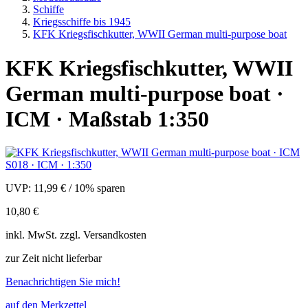
Schiffe
Kriegsschiffe bis 1945
KFK Kriegsfischkutter, WWII German multi-purpose boat
KFK Kriegsfischkutter, WWII
German multi-purpose boat ·
ICM · Maßstab 1:350
UVP:
11,99 €
/
10% sparen
10,80 €
inkl.
MwSt. zzgl.
Versandkosten
zur Zeit nicht lieferbar
Benachrichtigen Sie mich!
auf den Merkzettel