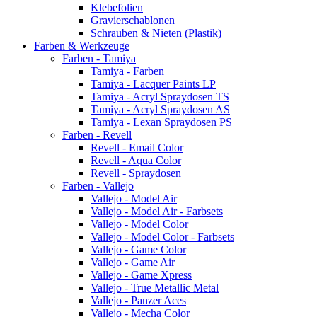
Klebefolien
Gravierschablonen
Schrauben & Nieten (Plastik)
Farben & Werkzeuge
Farben - Tamiya
Tamiya - Farben
Tamiya - Lacquer Paints LP
Tamiya - Acryl Spraydosen TS
Tamiya - Acryl Spraydosen AS
Tamiya - Lexan Spraydosen PS
Farben - Revell
Revell - Email Color
Revell - Aqua Color
Revell - Spraydosen
Farben - Vallejo
Vallejo - Model Air
Vallejo - Model Air - Farbsets
Vallejo - Model Color
Vallejo - Model Color - Farbsets
Vallejo - Game Color
Vallejo - Game Air
Vallejo - Game Xpress
Vallejo - True Metallic Metal
Vallejo - Panzer Aces
Vallejo - Mecha Color