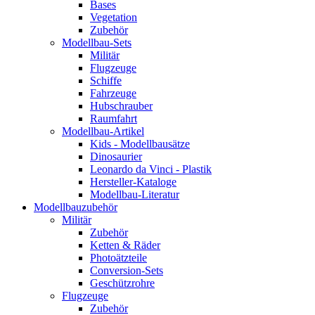
Bases
Vegetation
Zubehör
Modellbau-Sets
Militär
Flugzeuge
Schiffe
Fahrzeuge
Hubschrauber
Raumfahrt
Modellbau-Artikel
Kids - Modellbausätze
Dinosaurier
Leonardo da Vinci - Plastik
Hersteller-Kataloge
Modellbau-Literatur
Modellbauzubehör
Militär
Zubehör
Ketten & Räder
Photoätzteile
Conversion-Sets
Geschützrohre
Flugzeuge
Zubehör