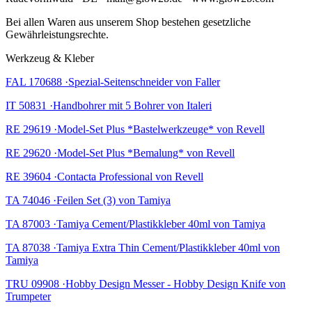
Bei allen Waren aus unserem Shop bestehen gesetzliche
Gewährleistungsrechte.
Werkzeug & Kleber
FAL 170688 ·Spezial-Seitenschneider von Faller
IT 50831 ·Handbohrer mit 5 Bohrer von Italeri
RE 29619 ·Model-Set Plus *Bastelwerkzeuge* von Revell
RE 29620 ·Model-Set Plus *Bemalung* von Revell
RE 39604 ·Contacta Professional von Revell
TA 74046 ·Feilen Set (3) von Tamiya
TA 87003 ·Tamiya Cement/Plastikkleber 40ml von Tamiya
TA 87038 ·Tamiya Extra Thin Cement/Plastikkleber 40ml von
Tamiya
TRU 09908 ·Hobby Design Messer - Hobby Design Knife von
Trumpeter