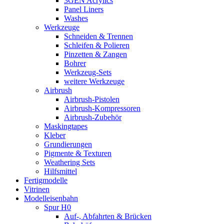
3GEN Acrylics
Panel Liners
Washes
Werkzeuge
Schneiden & Trennen
Schleifen & Polieren
Pinzetten & Zangen
Bohrer
Werkzeug-Sets
weitere Werkzeuge
Airbrush
Airbrush-Pistolen
Airbrush-Kompressoren
Airbrush-Zubehör
Maskingtapes
Kleber
Grundierungen
Pigmente & Texturen
Weathering Sets
Hilfsmittel
Fertigmodelle
Vitrinen
Modelleisenbahn
Spur H0
Auf-, Abfahrten & Brücken