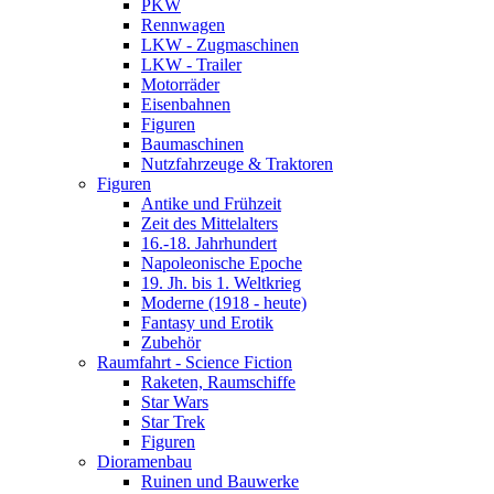
PKW
Rennwagen
LKW - Zugmaschinen
LKW - Trailer
Motorräder
Eisenbahnen
Figuren
Baumaschinen
Nutzfahrzeuge & Traktoren
Figuren
Antike und Frühzeit
Zeit des Mittelalters
16.-18. Jahrhundert
Napoleonische Epoche
19. Jh. bis 1. Weltkrieg
Moderne (1918 - heute)
Fantasy und Erotik
Zubehör
Raumfahrt - Science Fiction
Raketen, Raumschiffe
Star Wars
Star Trek
Figuren
Dioramenbau
Ruinen und Bauwerke