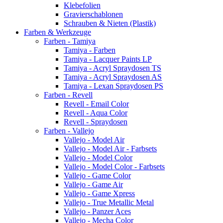
Klebefolien
Gravierschablonen
Schrauben & Nieten (Plastik)
Farben & Werkzeuge
Farben - Tamiya
Tamiya - Farben
Tamiya - Lacquer Paints LP
Tamiya - Acryl Spraydosen TS
Tamiya - Acryl Spraydosen AS
Tamiya - Lexan Spraydosen PS
Farben - Revell
Revell - Email Color
Revell - Aqua Color
Revell - Spraydosen
Farben - Vallejo
Vallejo - Model Air
Vallejo - Model Air - Farbsets
Vallejo - Model Color
Vallejo - Model Color - Farbsets
Vallejo - Game Color
Vallejo - Game Air
Vallejo - Game Xpress
Vallejo - True Metallic Metal
Vallejo - Panzer Aces
Vallejo - Mecha Color