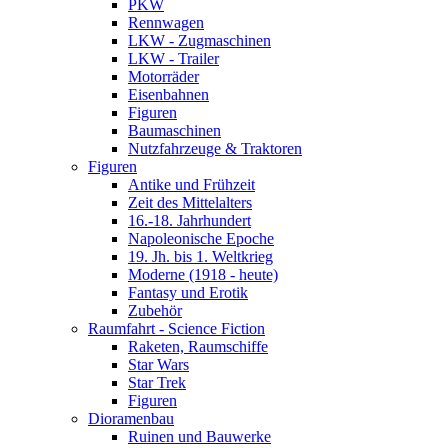
PKW
Rennwagen
LKW - Zugmaschinen
LKW - Trailer
Motorräder
Eisenbahnen
Figuren
Baumaschinen
Nutzfahrzeuge & Traktoren
Figuren
Antike und Frühzeit
Zeit des Mittelalters
16.-18. Jahrhundert
Napoleonische Epoche
19. Jh. bis 1. Weltkrieg
Moderne (1918 - heute)
Fantasy und Erotik
Zubehör
Raumfahrt - Science Fiction
Raketen, Raumschiffe
Star Wars
Star Trek
Figuren
Dioramenbau
Ruinen und Bauwerke