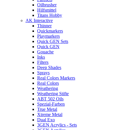
Oilbrusher
Hilfsmittel
Titans Hobby
AK Interactive
Thinner
Quickmarkers
Playmarkers
Quick GEN Sets
Quick GEN
Gouache
Inks
Filters
Deep Shades
Sprays
Real Colors Markers
Real Colors
Weathering
Weathering Stifte
ABT 502 Oils
Spezial-Farben
True Metal
Xtreme Metal
Dual Exo
3GEN Acrylics - Sets