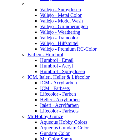
Vallejo - Spraydosen
Vallejo - Metal Color
Vallejo - Model Wash
Vallejo - Grundierungen
Vallejo - Weathering
Vallejo - Traincolor
Vallejo - Hilfsmittel
Vallejo - Premium RC-Color
Farben - Humbrol
Humbrol - Email
Humbrol - Acryl
Humbrol - Spraydosen
ICM, Italeri, Heller & Lifecolor
ICM - Acrylfarben
ICM - Farbsets
Lifecolor - Farben
Heller - Acrylfarben
Italeri - Acrylfarben
Lifecolor - Farbsets
Mr Hobby-Gunze
Aqueous Hobby Colors
Aqueous Gundam Color
Gundam Color
Mr. Color Spray