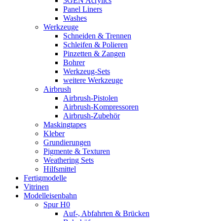
3GEN Acrylics
Panel Liners
Washes
Werkzeuge
Schneiden & Trennen
Schleifen & Polieren
Pinzetten & Zangen
Bohrer
Werkzeug-Sets
weitere Werkzeuge
Airbrush
Airbrush-Pistolen
Airbrush-Kompressoren
Airbrush-Zubehör
Maskingtapes
Kleber
Grundierungen
Pigmente & Texturen
Weathering Sets
Hilfsmittel
Fertigmodelle
Vitrinen
Modelleisenbahn
Spur H0
Auf-, Abfahrten & Brücken