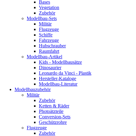
Bases
Vegetation
Zubehör
Modellbau-Sets
Militär
Flugzeuge
Schiffe
Fahrzeuge
Hubschrauber
Raumfahrt
Modellbau-Artikel
Kids - Modellbausätze
Dinosaurier
Leonardo da Vinci - Plastik
Hersteller-Kataloge
Modellbau-Literatur
Modellbauzubehör
Militär
Zubehör
Ketten & Räder
Photoätzteile
Conversion-Sets
Geschützrohre
Flugzeuge
Zubehör