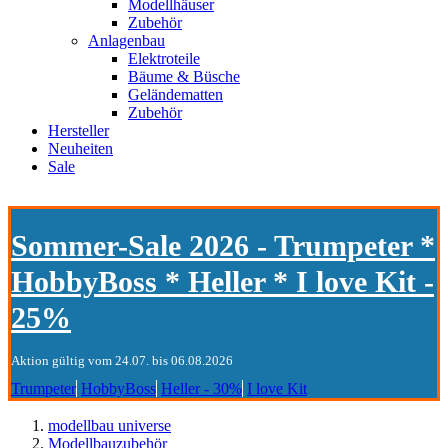
Modellhäuser
Zubehör
Anlagenbau
Elektroteile
Bäume & Büsche
Geländematten
Zubehör
Hersteller
Neuheiten
Sale
Sommer-Sale 2026 - Trumpeter *
HobbyBoss * Heller * I love Kit -
25%
Aktion gültig vom 24.07. bis 06.08.2026
Trumpeter
HobbyBoss
Heller - 30%
I love Kit
modellbau universe
Modellbauzubehör