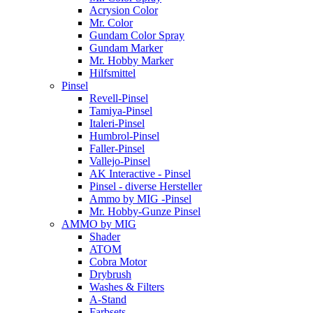
Acrysion Color
Mr. Color
Gundam Color Spray
Gundam Marker
Mr. Hobby Marker
Hilfsmittel
Pinsel
Revell-Pinsel
Tamiya-Pinsel
Italeri-Pinsel
Humbrol-Pinsel
Faller-Pinsel
Vallejo-Pinsel
AK Interactive - Pinsel
Pinsel - diverse Hersteller
Ammo by MIG -Pinsel
Mr. Hobby-Gunze Pinsel
AMMO by MIG
Shader
ATOM
Cobra Motor
Drybrush
Washes & Filters
A-Stand
Farbsets