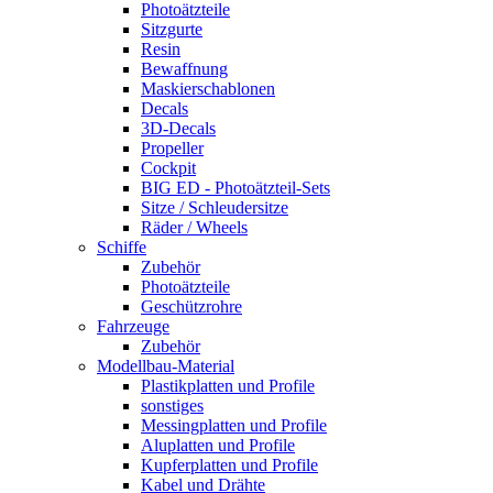
Photoätzteile
Sitzgurte
Resin
Bewaffnung
Maskierschablonen
Decals
3D-Decals
Propeller
Cockpit
BIG ED - Photoätzteil-Sets
Sitze / Schleudersitze
Räder / Wheels
Schiffe
Zubehör
Photoätzteile
Geschützrohre
Fahrzeuge
Zubehör
Modellbau-Material
Plastikplatten und Profile
sonstiges
Messingplatten und Profile
Aluplatten und Profile
Kupferplatten und Profile
Kabel und Drähte