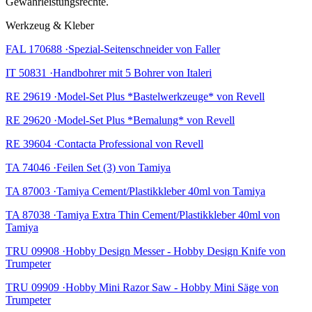
Gewährleistungsrechte.
Werkzeug & Kleber
FAL 170688 ·Spezial-Seitenschneider von Faller
IT 50831 ·Handbohrer mit 5 Bohrer von Italeri
RE 29619 ·Model-Set Plus *Bastelwerkzeuge* von Revell
RE 29620 ·Model-Set Plus *Bemalung* von Revell
RE 39604 ·Contacta Professional von Revell
TA 74046 ·Feilen Set (3) von Tamiya
TA 87003 ·Tamiya Cement/Plastikkleber 40ml von Tamiya
TA 87038 ·Tamiya Extra Thin Cement/Plastikkleber 40ml von
Tamiya
TRU 09908 ·Hobby Design Messer - Hobby Design Knife von
Trumpeter
TRU 09909 ·Hobby Mini Razor Saw - Hobby Mini Säge von
Trumpeter