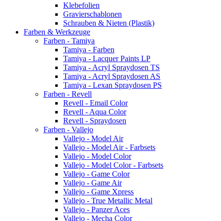
Klebefolien
Gravierschablonen
Schrauben & Nieten (Plastik)
Farben & Werkzeuge
Farben - Tamiya
Tamiya - Farben
Tamiya - Lacquer Paints LP
Tamiya - Acryl Spraydosen TS
Tamiya - Acryl Spraydosen AS
Tamiya - Lexan Spraydosen PS
Farben - Revell
Revell - Email Color
Revell - Aqua Color
Revell - Spraydosen
Farben - Vallejo
Vallejo - Model Air
Vallejo - Model Air - Farbsets
Vallejo - Model Color
Vallejo - Model Color - Farbsets
Vallejo - Game Color
Vallejo - Game Air
Vallejo - Game Xpress
Vallejo - True Metallic Metal
Vallejo - Panzer Aces
Vallejo - Mecha Color