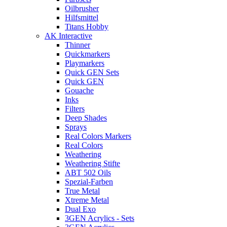
Oilbrusher
Hilfsmittel
Titans Hobby
AK Interactive
Thinner
Quickmarkers
Playmarkers
Quick GEN Sets
Quick GEN
Gouache
Inks
Filters
Deep Shades
Sprays
Real Colors Markers
Real Colors
Weathering
Weathering Stifte
ABT 502 Oils
Spezial-Farben
True Metal
Xtreme Metal
Dual Exo
3GEN Acrylics - Sets