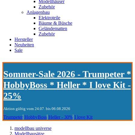
Modellhäuser
Zubehör
Anlagenbau
Elektroteile
Bäume & Büsche
Geländematten
Zubehör
Hersteller
Neuheiten
Sale
Sommer-Sale 2026 - Trumpeter *
HobbyBoss * Heller * I love Kit -
25%
Aktion gültig vom 24.07. bis 06.08.2026
Trumpeter
HobbyBoss
Heller - 30%
I love Kit
modellbau universe
Modellbausätze