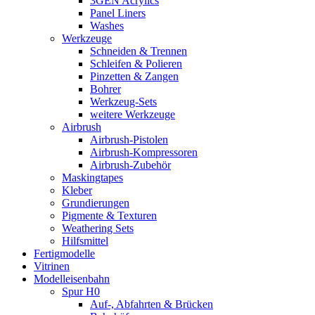
3GEN Acrylics
Panel Liners
Washes
Werkzeuge
Schneiden & Trennen
Schleifen & Polieren
Pinzetten & Zangen
Bohrer
Werkzeug-Sets
weitere Werkzeuge
Airbrush
Airbrush-Pistolen
Airbrush-Kompressoren
Airbrush-Zubehör
Maskingtapes
Kleber
Grundierungen
Pigmente & Texturen
Weathering Sets
Hilfsmittel
Fertigmodelle
Vitrinen
Modelleisenbahn
Spur H0
Auf-, Abfahrten & Brücken