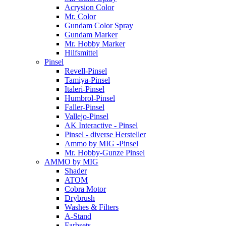
Acrysion Color
Mr. Color
Gundam Color Spray
Gundam Marker
Mr. Hobby Marker
Hilfsmittel
Pinsel
Revell-Pinsel
Tamiya-Pinsel
Italeri-Pinsel
Humbrol-Pinsel
Faller-Pinsel
Vallejo-Pinsel
AK Interactive - Pinsel
Pinsel - diverse Hersteller
Ammo by MIG -Pinsel
Mr. Hobby-Gunze Pinsel
AMMO by MIG
Shader
ATOM
Cobra Motor
Drybrush
Washes & Filters
A-Stand
Farbsets