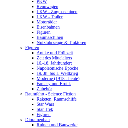
PKW
Rennwagen
LKW - Zugmaschinen
LKW - Trailer
Motorräder
Eisenbahnen
Figuren
Baumaschinen
Nutzfahrzeuge & Traktoren
Figuren
Antike und Frühzeit
Zeit des Mittelalters
16.-18. Jahrhundert
Napoleonische Epoche
19. Jh. bis 1. Weltkrieg
Moderne (1918 - heute)
Fantasy und Erotik
Zubehör
Raumfahrt - Science Fiction
Raketen, Raumschiffe
Star Wars
Star Trek
Figuren
Dioramenbau
Ruinen und Bauwerke