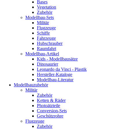
Bases
Vegetation
Zubehör
Modellbau-Sets
Militär
Flugzeuge
Schiffe
Fahrzeuge
Hubschrauber
Raumfahrt
Modellbau-Artikel
Kids - Modellbausätze
Dinosaurier
Leonardo da Vinci - Plastik
Hersteller-Kataloge
Modellbau-Literatur
Modellbauzubehör
Militär
Zubehör
Ketten & Räder
Photoätzteile
Conversion-Sets
Geschützrohre
Flugzeuge
Zubehör