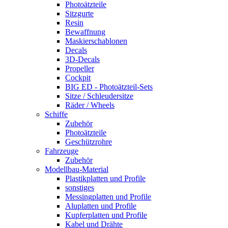
Photoätzteile
Sitzgurte
Resin
Bewaffnung
Maskierschablonen
Decals
3D-Decals
Propeller
Cockpit
BIG ED - Photoätzteil-Sets
Sitze / Schleudersitze
Räder / Wheels
Schiffe
Zubehör
Photoätzteile
Geschützrohre
Fahrzeuge
Zubehör
Modellbau-Material
Plastikplatten und Profile
sonstiges
Messingplatten und Profile
Aluplatten und Profile
Kupferplatten und Profile
Kabel und Drähte