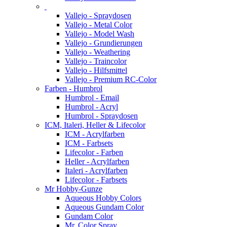
Vallejo - Spraydosen
Vallejo - Metal Color
Vallejo - Model Wash
Vallejo - Grundierungen
Vallejo - Weathering
Vallejo - Traincolor
Vallejo - Hilfsmittel
Vallejo - Premium RC-Color
Farben - Humbrol
Humbrol - Email
Humbrol - Acryl
Humbrol - Spraydosen
ICM, Italeri, Heller & Lifecolor
ICM - Acrylfarben
ICM - Farbsets
Lifecolor - Farben
Heller - Acrylfarben
Italeri - Acrylfarben
Lifecolor - Farbsets
Mr Hobby-Gunze
Aqueous Hobby Colors
Aqueous Gundam Color
Gundam Color
Mr. Color Spray