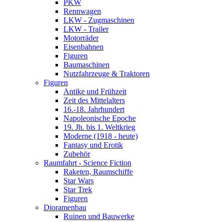
PKW
Rennwagen
LKW - Zugmaschinen
LKW - Trailer
Motorräder
Eisenbahnen
Figuren
Baumaschinen
Nutzfahrzeuge & Traktoren
Figuren
Antike und Frühzeit
Zeit des Mittelalters
16.-18. Jahrhundert
Napoleonische Epoche
19. Jh. bis 1. Weltkrieg
Moderne (1918 - heute)
Fantasy und Erotik
Zubehör
Raumfahrt - Science Fiction
Raketen, Raumschiffe
Star Wars
Star Trek
Figuren
Dioramenbau
Ruinen und Bauwerke