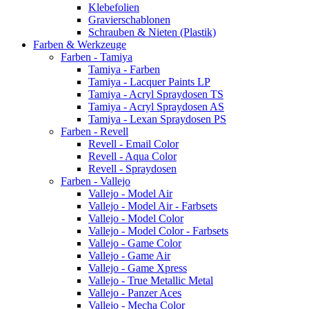
Klebefolien
Gravierschablonen
Schrauben & Nieten (Plastik)
Farben & Werkzeuge
Farben - Tamiya
Tamiya - Farben
Tamiya - Lacquer Paints LP
Tamiya - Acryl Spraydosen TS
Tamiya - Acryl Spraydosen AS
Tamiya - Lexan Spraydosen PS
Farben - Revell
Revell - Email Color
Revell - Aqua Color
Revell - Spraydosen
Farben - Vallejo
Vallejo - Model Air
Vallejo - Model Air - Farbsets
Vallejo - Model Color
Vallejo - Model Color - Farbsets
Vallejo - Game Color
Vallejo - Game Air
Vallejo - Game Xpress
Vallejo - True Metallic Metal
Vallejo - Panzer Aces
Vallejo - Mecha Color