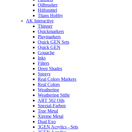
Oilbrusher
Hilfsmittel
Titans Hobby
AK Interactive
Thinner
Quickmarkers
Playmarkers
Quick GEN Sets
Quick GEN
Gouache
Inks
Filters
Deep Shades
Sprays
Real Colors Markers
Real Colors
Weathering
Weathering Stifte
ABT 502 Oils
Spezial-Farben
True Metal
Xtreme Metal
Dual Exo
3GEN Acrylics - Sets