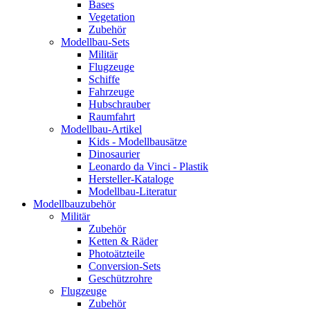
Bases
Vegetation
Zubehör
Modellbau-Sets
Militär
Flugzeuge
Schiffe
Fahrzeuge
Hubschrauber
Raumfahrt
Modellbau-Artikel
Kids - Modellbausätze
Dinosaurier
Leonardo da Vinci - Plastik
Hersteller-Kataloge
Modellbau-Literatur
Modellbauzubehör
Militär
Zubehör
Ketten & Räder
Photoätzteile
Conversion-Sets
Geschützrohre
Flugzeuge
Zubehör