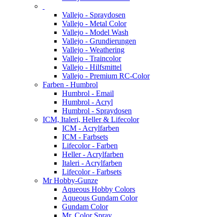
Vallejo - Spraydosen
Vallejo - Metal Color
Vallejo - Model Wash
Vallejo - Grundierungen
Vallejo - Weathering
Vallejo - Traincolor
Vallejo - Hilfsmittel
Vallejo - Premium RC-Color
Farben - Humbrol
Humbrol - Email
Humbrol - Acryl
Humbrol - Spraydosen
ICM, Italeri, Heller & Lifecolor
ICM - Acrylfarben
ICM - Farbsets
Lifecolor - Farben
Heller - Acrylfarben
Italeri - Acrylfarben
Lifecolor - Farbsets
Mr Hobby-Gunze
Aqueous Hobby Colors
Aqueous Gundam Color
Gundam Color
Mr. Color Spray