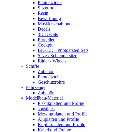
Photoätzteile
Sitzgurte
Resin
Bewaffnung
Maskierschablonen
Decals
3D-Decals
Propeller
Cockpit
BIG ED - Photoätzteil-Sets
Sitze / Schleudersitze
Räder / Wheels
Schiffe
Zubehör
Photoätzteile
Geschützrohre
Fahrzeuge
Zubehör
Modellbau-Material
Plastikplatten und Profile
sonstiges
Messingplatten und Profile
Aluplatten und Profile
Kupferplatten und Profile
Kabel und Drähte