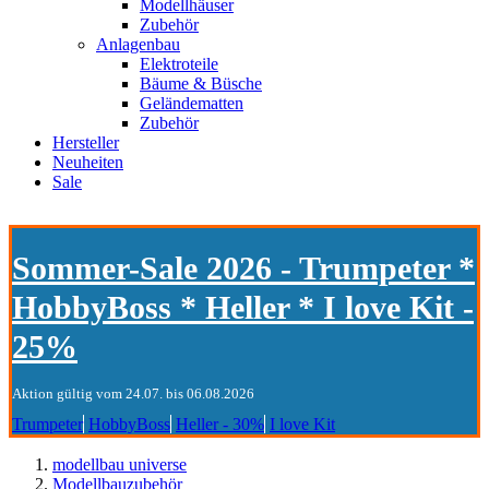
Modellhäuser
Zubehör
Anlagenbau
Elektroteile
Bäume & Büsche
Geländematten
Zubehör
Hersteller
Neuheiten
Sale
Sommer-Sale 2026 - Trumpeter *
HobbyBoss * Heller * I love Kit -
25%
Aktion gültig vom 24.07. bis 06.08.2026
Trumpeter
HobbyBoss
Heller - 30%
I love Kit
modellbau universe
Modellbauzubehör