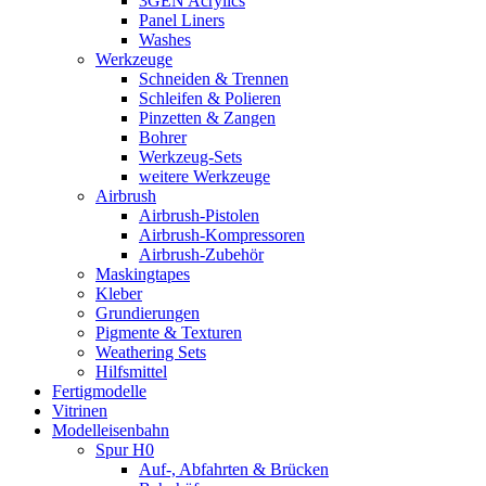
3GEN Acrylics
Panel Liners
Washes
Werkzeuge
Schneiden & Trennen
Schleifen & Polieren
Pinzetten & Zangen
Bohrer
Werkzeug-Sets
weitere Werkzeuge
Airbrush
Airbrush-Pistolen
Airbrush-Kompressoren
Airbrush-Zubehör
Maskingtapes
Kleber
Grundierungen
Pigmente & Texturen
Weathering Sets
Hilfsmittel
Fertigmodelle
Vitrinen
Modelleisenbahn
Spur H0
Auf-, Abfahrten & Brücken