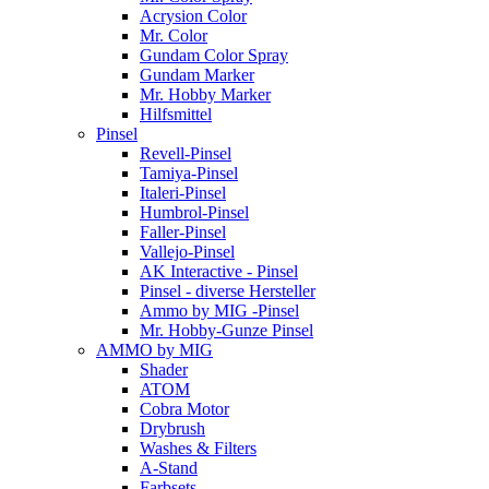
Acrysion Color
Mr. Color
Gundam Color Spray
Gundam Marker
Mr. Hobby Marker
Hilfsmittel
Pinsel
Revell-Pinsel
Tamiya-Pinsel
Italeri-Pinsel
Humbrol-Pinsel
Faller-Pinsel
Vallejo-Pinsel
AK Interactive - Pinsel
Pinsel - diverse Hersteller
Ammo by MIG -Pinsel
Mr. Hobby-Gunze Pinsel
AMMO by MIG
Shader
ATOM
Cobra Motor
Drybrush
Washes & Filters
A-Stand
Farbsets