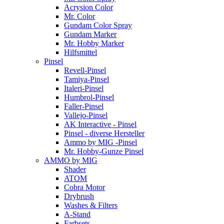
Acrysion Color
Mr. Color
Gundam Color Spray
Gundam Marker
Mr. Hobby Marker
Hilfsmittel
Pinsel
Revell-Pinsel
Tamiya-Pinsel
Italeri-Pinsel
Humbrol-Pinsel
Faller-Pinsel
Vallejo-Pinsel
AK Interactive - Pinsel
Pinsel - diverse Hersteller
Ammo by MIG -Pinsel
Mr. Hobby-Gunze Pinsel
AMMO by MIG
Shader
ATOM
Cobra Motor
Drybrush
Washes & Filters
A-Stand
Farbsets