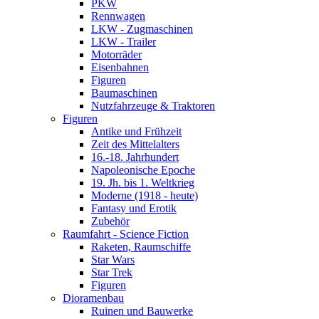
PKW
Rennwagen
LKW - Zugmaschinen
LKW - Trailer
Motorräder
Eisenbahnen
Figuren
Baumaschinen
Nutzfahrzeuge & Traktoren
Figuren
Antike und Frühzeit
Zeit des Mittelalters
16.-18. Jahrhundert
Napoleonische Epoche
19. Jh. bis 1. Weltkrieg
Moderne (1918 - heute)
Fantasy und Erotik
Zubehör
Raumfahrt - Science Fiction
Raketen, Raumschiffe
Star Wars
Star Trek
Figuren
Dioramenbau
Ruinen und Bauwerke