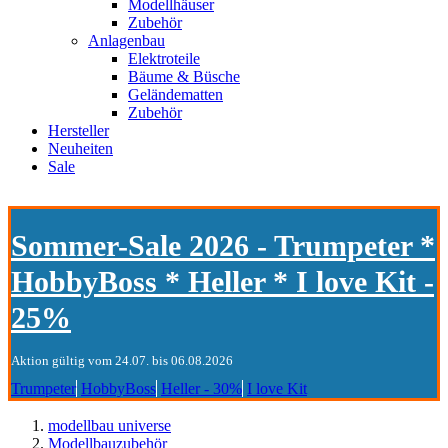
Modellhäuser
Zubehör
Anlagenbau
Elektroteile
Bäume & Büsche
Geländematten
Zubehör
Hersteller
Neuheiten
Sale
Sommer-Sale 2026 - Trumpeter *
HobbyBoss * Heller * I love Kit -
25%
Aktion gültig vom 24.07. bis 06.08.2026
Trumpeter
HobbyBoss
Heller - 30%
I love Kit
modellbau universe
Modellbauzubehör