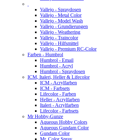
Vallejo - Spraydosen
Vallejo - Metal Color
Vallejo - Model Wash
Vallejo - Grundierungen
Vallejo - Weathering
Vallejo - Traincolor
Vallejo - Hilfsmittel
Vallejo - Premium RC-Color
Farben - Humbrol
Humbrol - Email
Humbrol - Acryl
Humbrol - Spraydosen
ICM, Italeri, Heller & Lifecolor
ICM - Acrylfarben
ICM - Farbsets
Lifecolor - Farben
Heller - Acrylfarben
Italeri - Acrylfarben
Lifecolor - Farbsets
Mr Hobby-Gunze
Aqueous Hobby Colors
Aqueous Gundam Color
Gundam Color
Mr. Color Spray