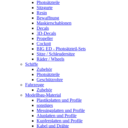
Photoätzteile
Sitzgurte
Resin
Bewaffnung
Maskierschablonen
Decals
3D-Decals
Propeller
Cockpit
BIG ED - Photoätzteil-Sets
Sitze / Schleudersitze
Räder / Wheels
Schiffe
Zubehör
Photoätzteile
Geschützrohre
Fahrzeuge
Zubehör
Modellbau-Material
Plastikplatten und Profile
sonstiges
Messingplatten und Profile
Aluplatten und Profile
Kupferplatten und Profile
Kabel und Drähte