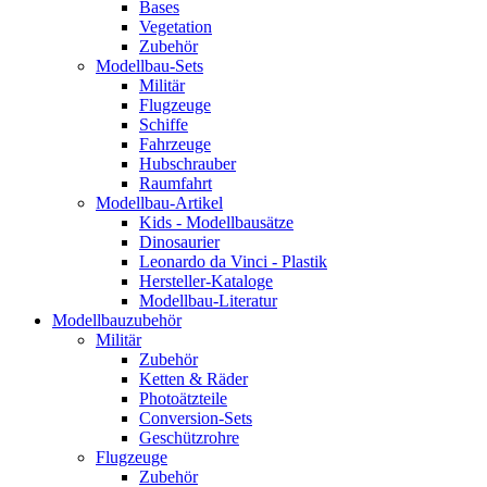
Bases
Vegetation
Zubehör
Modellbau-Sets
Militär
Flugzeuge
Schiffe
Fahrzeuge
Hubschrauber
Raumfahrt
Modellbau-Artikel
Kids - Modellbausätze
Dinosaurier
Leonardo da Vinci - Plastik
Hersteller-Kataloge
Modellbau-Literatur
Modellbauzubehör
Militär
Zubehör
Ketten & Räder
Photoätzteile
Conversion-Sets
Geschützrohre
Flugzeuge
Zubehör