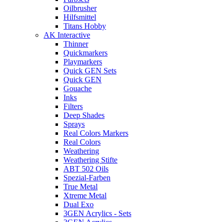
Oilbrusher
Hilfsmittel
Titans Hobby
AK Interactive
Thinner
Quickmarkers
Playmarkers
Quick GEN Sets
Quick GEN
Gouache
Inks
Filters
Deep Shades
Sprays
Real Colors Markers
Real Colors
Weathering
Weathering Stifte
ABT 502 Oils
Spezial-Farben
True Metal
Xtreme Metal
Dual Exo
3GEN Acrylics - Sets