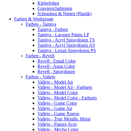
Klebefolien
Gravierschablonen
Schrauben & Nieten (Plastik)
Farben & Werkzeuge
Farben - Tamiya
Tamiya - Farben
Tamiya - Lacquer Paints LP
Tamiya - Acryl Spraydosen TS
Tamiya - Acryl Spraydosen AS
Tamiya - Lexan Spraydosen PS
Farben - Revell
Revell - Email Color
Revell - Aqua Color
Revell - Spraydosen
Farben - Vallejo
Vallejo - Model Air
Vallejo - Model Air - Farbsets
Vallejo - Model Color
Vallejo - Model Color - Farbsets
Vallejo - Game Color
Vallejo - Game Air
Vallejo - Game Xpress
Vallejo - True Metallic Metal
Vallejo - Panzer Aces
Vallejo - Mecha Color