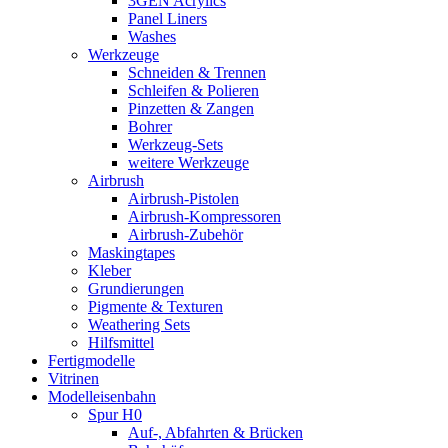
3GEN Acrylics
Panel Liners
Washes
Werkzeuge
Schneiden & Trennen
Schleifen & Polieren
Pinzetten & Zangen
Bohrer
Werkzeug-Sets
weitere Werkzeuge
Airbrush
Airbrush-Pistolen
Airbrush-Kompressoren
Airbrush-Zubehör
Maskingtapes
Kleber
Grundierungen
Pigmente & Texturen
Weathering Sets
Hilfsmittel
Fertigmodelle
Vitrinen
Modelleisenbahn
Spur H0
Auf-, Abfahrten & Brücken