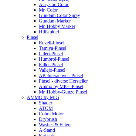
Acrysion Color
Mr. Color
Gundam Color Spray
Gundam Marker
Mr. Hobby Marker
Hilfsmittel
Pinsel
Revell-Pinsel
Tamiya-Pinsel
Italeri-Pinsel
Humbrol-Pinsel
Faller-Pinsel
Vallejo-Pinsel
AK Interactive - Pinsel
Pinsel - diverse Hersteller
Ammo by MIG -Pinsel
Mr. Hobby-Gunze Pinsel
AMMO by MIG
Shader
ATOM
Cobra Motor
Drybrush
Washes & Filters
A-Stand
Farbsets