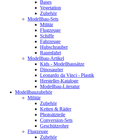
Bases
Vegetation
Zubehör
Modellbau-Sets
Militär
Flugzeuge
Schiffe
Fahrzeuge
Hubschrauber
Raumfahrt
Modellbau-Artikel
Kids - Modellbausätze
Dinosaurier
Leonardo da Vinci - Plastik
Hersteller-Kataloge
Modellbau-Literatur
Modellbauzubehör
Militär
Zubehör
Ketten & Räder
Photoätzteile
Conversion-Sets
Geschützrohre
Flugzeuge
Zubehör