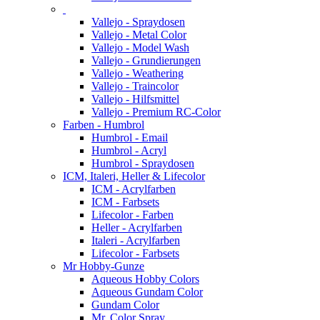
Vallejo - Spraydosen
Vallejo - Metal Color
Vallejo - Model Wash
Vallejo - Grundierungen
Vallejo - Weathering
Vallejo - Traincolor
Vallejo - Hilfsmittel
Vallejo - Premium RC-Color
Farben - Humbrol
Humbrol - Email
Humbrol - Acryl
Humbrol - Spraydosen
ICM, Italeri, Heller & Lifecolor
ICM - Acrylfarben
ICM - Farbsets
Lifecolor - Farben
Heller - Acrylfarben
Italeri - Acrylfarben
Lifecolor - Farbsets
Mr Hobby-Gunze
Aqueous Hobby Colors
Aqueous Gundam Color
Gundam Color
Mr. Color Spray