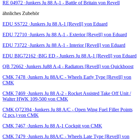
RE 04972 ·Junkers Ju 88 A-1 - Battle of Britain von Revell
ähnliches Zubehör
EDU SS722 ·Junkers Ju 88 A-1 [Revell] von Eduard
EDU 72710 ·Junkers Ju 88 A-1 - Exterior [Revell] von Eduard
EDU 73722 ·Junkers Ju 88 A-1 - Interior [Revell] von Eduard
EDU BIG72162 ·BIG ED - Junkers Ju 88 A-1 [Revell] von Eduard
QB 72662 ·Junkers Ju88 A-4 - Radiators [Revell] von Quickboost
CMK 7478 ·Junkers Ju 88A/C - Wheels Early Type [Revell] von
CMK
CMK 7469 ·Junkers Ju 88 A-2 - Rocket Assisted Take Off Unit /
Walter HWK 109-500 von CMK
CMK Q72394 ·Junkers Ju 88 A/C - Open Wing Fuel Filler Points
(2 pcs.) von CMK
CMK 7467 ·Junkers Ju 88 A-1 Cockpit von CMK
CMK 7479 ·Junkers Ju 88A/C - Wheels Late Type [Revell] von