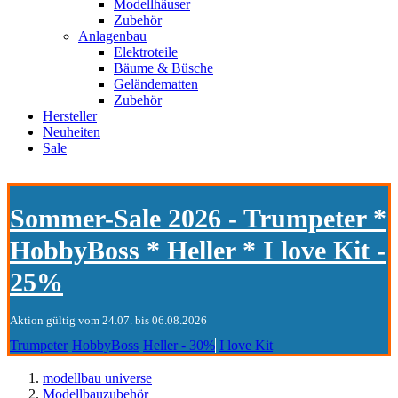
Modellhäuser
Zubehör
Anlagenbau
Elektroteile
Bäume & Büsche
Geländematten
Zubehör
Hersteller
Neuheiten
Sale
Sommer-Sale 2026 - Trumpeter *
HobbyBoss * Heller * I love Kit -
25%
Aktion gültig vom 24.07. bis 06.08.2026
Trumpeter
HobbyBoss
Heller - 30%
I love Kit
modellbau universe
Modellbauzubehör