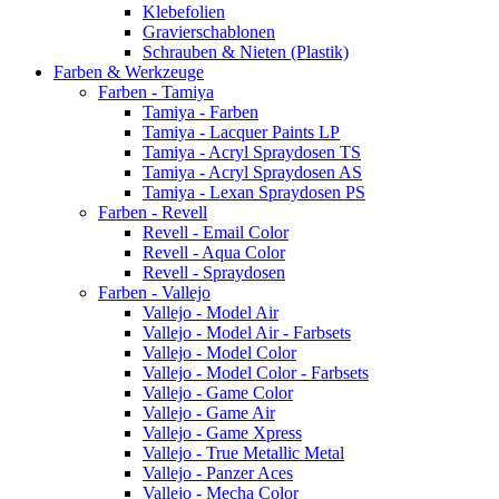
Klebefolien
Gravierschablonen
Schrauben & Nieten (Plastik)
Farben & Werkzeuge
Farben - Tamiya
Tamiya - Farben
Tamiya - Lacquer Paints LP
Tamiya - Acryl Spraydosen TS
Tamiya - Acryl Spraydosen AS
Tamiya - Lexan Spraydosen PS
Farben - Revell
Revell - Email Color
Revell - Aqua Color
Revell - Spraydosen
Farben - Vallejo
Vallejo - Model Air
Vallejo - Model Air - Farbsets
Vallejo - Model Color
Vallejo - Model Color - Farbsets
Vallejo - Game Color
Vallejo - Game Air
Vallejo - Game Xpress
Vallejo - True Metallic Metal
Vallejo - Panzer Aces
Vallejo - Mecha Color