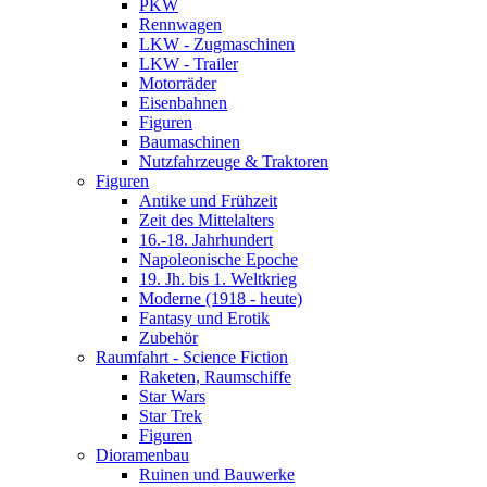
PKW
Rennwagen
LKW - Zugmaschinen
LKW - Trailer
Motorräder
Eisenbahnen
Figuren
Baumaschinen
Nutzfahrzeuge & Traktoren
Figuren
Antike und Frühzeit
Zeit des Mittelalters
16.-18. Jahrhundert
Napoleonische Epoche
19. Jh. bis 1. Weltkrieg
Moderne (1918 - heute)
Fantasy und Erotik
Zubehör
Raumfahrt - Science Fiction
Raketen, Raumschiffe
Star Wars
Star Trek
Figuren
Dioramenbau
Ruinen und Bauwerke