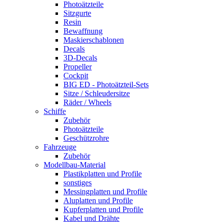
Photoätzteile
Sitzgurte
Resin
Bewaffnung
Maskierschablonen
Decals
3D-Decals
Propeller
Cockpit
BIG ED - Photoätzteil-Sets
Sitze / Schleudersitze
Räder / Wheels
Schiffe
Zubehör
Photoätzteile
Geschützrohre
Fahrzeuge
Zubehör
Modellbau-Material
Plastikplatten und Profile
sonstiges
Messingplatten und Profile
Aluplatten und Profile
Kupferplatten und Profile
Kabel und Drähte