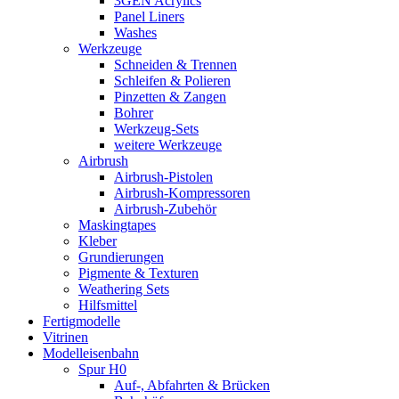
3GEN Acrylics
Panel Liners
Washes
Werkzeuge
Schneiden & Trennen
Schleifen & Polieren
Pinzetten & Zangen
Bohrer
Werkzeug-Sets
weitere Werkzeuge
Airbrush
Airbrush-Pistolen
Airbrush-Kompressoren
Airbrush-Zubehör
Maskingtapes
Kleber
Grundierungen
Pigmente & Texturen
Weathering Sets
Hilfsmittel
Fertigmodelle
Vitrinen
Modelleisenbahn
Spur H0
Auf-, Abfahrten & Brücken