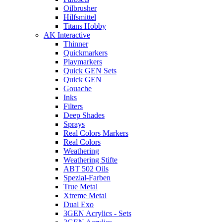
Oilbrusher
Hilfsmittel
Titans Hobby
AK Interactive
Thinner
Quickmarkers
Playmarkers
Quick GEN Sets
Quick GEN
Gouache
Inks
Filters
Deep Shades
Sprays
Real Colors Markers
Real Colors
Weathering
Weathering Stifte
ABT 502 Oils
Spezial-Farben
True Metal
Xtreme Metal
Dual Exo
3GEN Acrylics - Sets