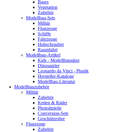
Bases
Vegetation
Zubehör
Modellbau-Sets
Militär
Flugzeuge
Schiffe
Fahrzeuge
Hubschrauber
Raumfahrt
Modellbau-Artikel
Kids - Modellbausätze
Dinosaurier
Leonardo da Vinci - Plastik
Hersteller-Kataloge
Modellbau-Literatur
Modellbauzubehör
Militär
Zubehör
Ketten & Räder
Photoätzteile
Conversion-Sets
Geschützrohre
Flugzeuge
Zubehör