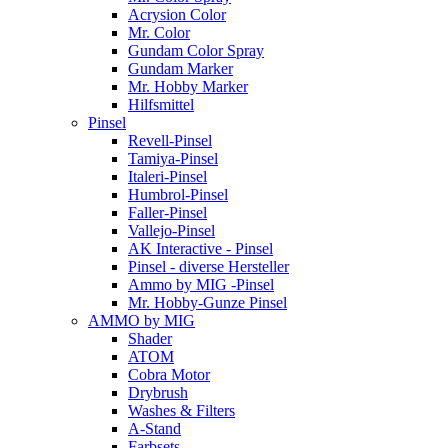
Acrysion Color
Mr. Color
Gundam Color Spray
Gundam Marker
Mr. Hobby Marker
Hilfsmittel
Pinsel
Revell-Pinsel
Tamiya-Pinsel
Italeri-Pinsel
Humbrol-Pinsel
Faller-Pinsel
Vallejo-Pinsel
AK Interactive - Pinsel
Pinsel - diverse Hersteller
Ammo by MIG -Pinsel
Mr. Hobby-Gunze Pinsel
AMMO by MIG
Shader
ATOM
Cobra Motor
Drybrush
Washes & Filters
A-Stand
Farbsets