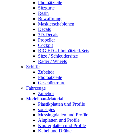
Photoätzteile
Sitzgurte
Resin
Bewaffnung
Maskierschablonen
Decals
3D-Decals
Propeller
Cockpit
BIG ED - Photoätzteil-Sets
Sitze / Schleudersitze
Räder / Wheels
Schiffe
Zubehör
Photoätzteile
Geschützrohre
Fahrzeuge
Zubehör
Modellbau-Material
Plastikplatten und Profile
sonstiges
Messingplatten und Profile
Aluplatten und Profile
Kupferplatten und Profile
Kabel und Drähte