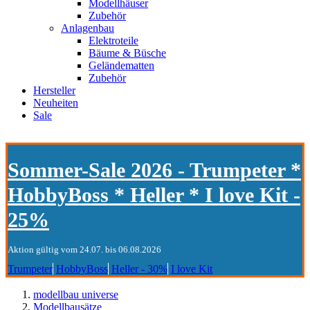
Modellhäuser
Zubehör
Anlagenbau
Elektroteile
Bäume & Büsche
Geländematten
Zubehör
Hersteller
Neuheiten
Sale
Sommer-Sale 2026 - Trumpeter *
HobbyBoss * Heller * I love Kit -
25%
Aktion gültig vom 24.07. bis 06.08.2026
Trumpeter
HobbyBoss
Heller - 30%
I love Kit
modellbau universe
Modellbausätze