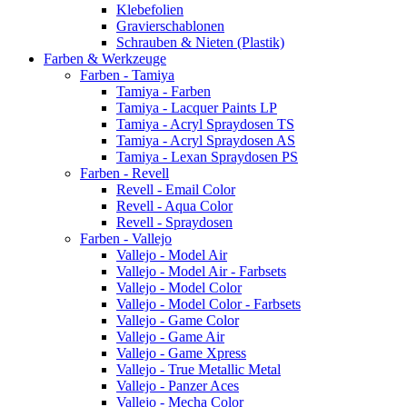
Klebefolien
Gravierschablonen
Schrauben & Nieten (Plastik)
Farben & Werkzeuge
Farben - Tamiya
Tamiya - Farben
Tamiya - Lacquer Paints LP
Tamiya - Acryl Spraydosen TS
Tamiya - Acryl Spraydosen AS
Tamiya - Lexan Spraydosen PS
Farben - Revell
Revell - Email Color
Revell - Aqua Color
Revell - Spraydosen
Farben - Vallejo
Vallejo - Model Air
Vallejo - Model Air - Farbsets
Vallejo - Model Color
Vallejo - Model Color - Farbsets
Vallejo - Game Color
Vallejo - Game Air
Vallejo - Game Xpress
Vallejo - True Metallic Metal
Vallejo - Panzer Aces
Vallejo - Mecha Color