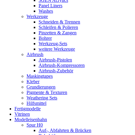
3GEN Acrylics
Panel Liners
Washes
Werkzeuge
Schneiden & Trennen
Schleifen & Polieren
Pinzetten & Zangen
Bohrer
Werkzeug-Sets
weitere Werkzeuge
Airbrush
Airbrush-Pistolen
Airbrush-Kompressoren
Airbrush-Zubehör
Maskingtapes
Kleber
Grundierungen
Pigmente & Texturen
Weathering Sets
Hilfsmittel
Fertigmodelle
Vitrinen
Modelleisenbahn
Spur H0
Auf-, Abfahrten & Brücken