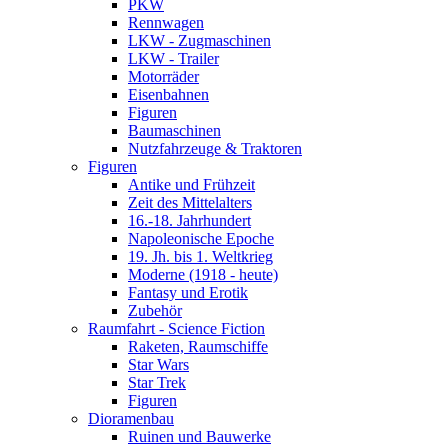
PKW
Rennwagen
LKW - Zugmaschinen
LKW - Trailer
Motorräder
Eisenbahnen
Figuren
Baumaschinen
Nutzfahrzeuge & Traktoren
Figuren
Antike und Frühzeit
Zeit des Mittelalters
16.-18. Jahrhundert
Napoleonische Epoche
19. Jh. bis 1. Weltkrieg
Moderne (1918 - heute)
Fantasy und Erotik
Zubehör
Raumfahrt - Science Fiction
Raketen, Raumschiffe
Star Wars
Star Trek
Figuren
Dioramenbau
Ruinen und Bauwerke