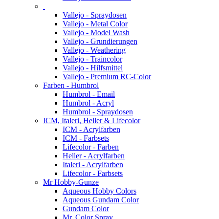
Vallejo - Spraydosen
Vallejo - Metal Color
Vallejo - Model Wash
Vallejo - Grundierungen
Vallejo - Weathering
Vallejo - Traincolor
Vallejo - Hilfsmittel
Vallejo - Premium RC-Color
Farben - Humbrol
Humbrol - Email
Humbrol - Acryl
Humbrol - Spraydosen
ICM, Italeri, Heller & Lifecolor
ICM - Acrylfarben
ICM - Farbsets
Lifecolor - Farben
Heller - Acrylfarben
Italeri - Acrylfarben
Lifecolor - Farbsets
Mr Hobby-Gunze
Aqueous Hobby Colors
Aqueous Gundam Color
Gundam Color
Mr. Color Spray