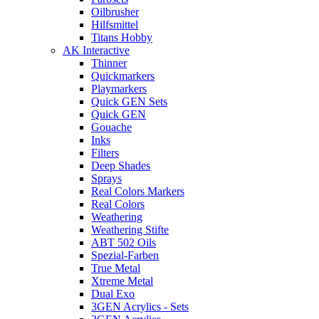
Oilbrusher
Hilfsmittel
Titans Hobby
AK Interactive
Thinner
Quickmarkers
Playmarkers
Quick GEN Sets
Quick GEN
Gouache
Inks
Filters
Deep Shades
Sprays
Real Colors Markers
Real Colors
Weathering
Weathering Stifte
ABT 502 Oils
Spezial-Farben
True Metal
Xtreme Metal
Dual Exo
3GEN Acrylics - Sets