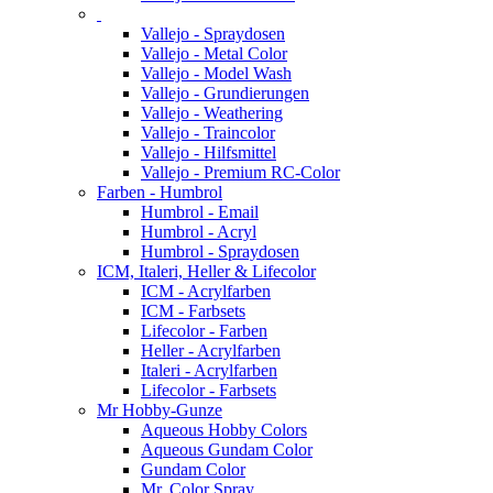
Vallejo - Spraydosen
Vallejo - Metal Color
Vallejo - Model Wash
Vallejo - Grundierungen
Vallejo - Weathering
Vallejo - Traincolor
Vallejo - Hilfsmittel
Vallejo - Premium RC-Color
Farben - Humbrol
Humbrol - Email
Humbrol - Acryl
Humbrol - Spraydosen
ICM, Italeri, Heller & Lifecolor
ICM - Acrylfarben
ICM - Farbsets
Lifecolor - Farben
Heller - Acrylfarben
Italeri - Acrylfarben
Lifecolor - Farbsets
Mr Hobby-Gunze
Aqueous Hobby Colors
Aqueous Gundam Color
Gundam Color
Mr. Color Spray