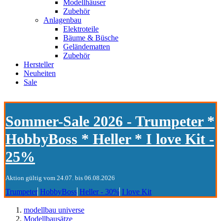
Modellhäuser
Zubehör
Anlagenbau
Elektroteile
Bäume & Büsche
Geländematten
Zubehör
Hersteller
Neuheiten
Sale
Sommer-Sale 2026 - Trumpeter *
HobbyBoss * Heller * I love Kit -
25%
Aktion gültig vom 24.07. bis 06.08.2026
Trumpeter
HobbyBoss
Heller - 30%
I love Kit
modellbau universe
Modellbausätze