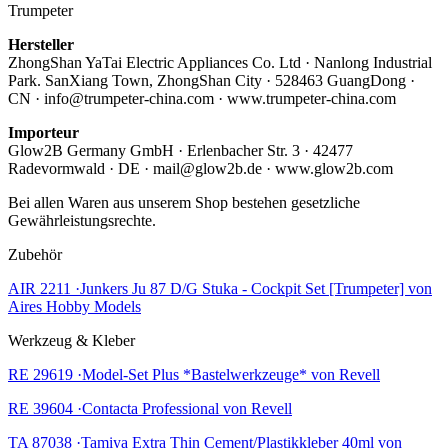
Trumpeter
Hersteller
ZhongShan YaTai Electric Appliances Co. Ltd · Nanlong Industrial
Park. SanXiang Town, ZhongShan City · 528463 GuangDong ·
CN · info@trumpeter-china.com · www.trumpeter-china.com
Importeur
Glow2B Germany GmbH · Erlenbacher Str. 3 · 42477
Radevormwald · DE · mail@glow2b.de · www.glow2b.com
Bei allen Waren aus unserem Shop bestehen gesetzliche
Gewährleistungsrechte.
Zubehör
AIR 2211 ·Junkers Ju 87 D/G Stuka - Cockpit Set [Trumpeter] von
Aires Hobby Models
Werkzeug & Kleber
RE 29619 ·Model-Set Plus *Bastelwerkzeuge* von Revell
RE 39604 ·Contacta Professional von Revell
TA 87038 ·Tamiya Extra Thin Cement/Plastikkleber 40ml von