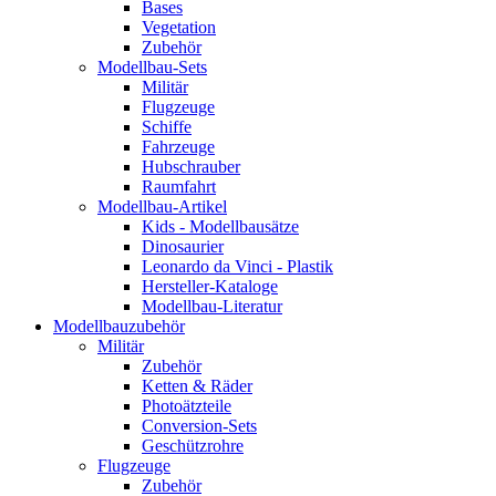
Bases
Vegetation
Zubehör
Modellbau-Sets
Militär
Flugzeuge
Schiffe
Fahrzeuge
Hubschrauber
Raumfahrt
Modellbau-Artikel
Kids - Modellbausätze
Dinosaurier
Leonardo da Vinci - Plastik
Hersteller-Kataloge
Modellbau-Literatur
Modellbauzubehör
Militär
Zubehör
Ketten & Räder
Photoätzteile
Conversion-Sets
Geschützrohre
Flugzeuge
Zubehör