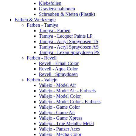
Klebefolien
Gravierschablonen
Schrauben & Nieten (Plastik)
Farben & Werkzeuge
Farben - Tamiya
Tamiya - Farben
Tamiya - Lacquer Paints LP
Tamiya - Acryl Spraydosen TS
Tamiya - Acryl Spraydosen AS
Tamiya - Lexan Spraydosen PS
Farben - Revell
Revell - Email Color
Revell - Aqua Color
Revell - Spraydosen
Farben - Vallejo
Vallejo - Model Air
Vallejo - Model Air - Farbsets
Vallejo - Model Color
Vallejo - Model Color - Farbsets
Vallejo - Game Color
Vallejo - Game Air
Vallejo - Game Xpress
Vallejo - True Metallic Metal
Vallejo - Panzer Aces
Vallejo - Mecha Color