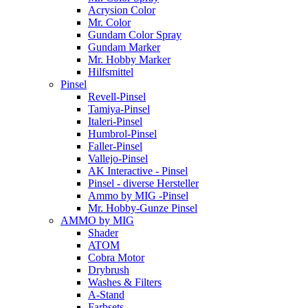
Acrysion Color
Mr. Color
Gundam Color Spray
Gundam Marker
Mr. Hobby Marker
Hilfsmittel
Pinsel
Revell-Pinsel
Tamiya-Pinsel
Italeri-Pinsel
Humbrol-Pinsel
Faller-Pinsel
Vallejo-Pinsel
AK Interactive - Pinsel
Pinsel - diverse Hersteller
Ammo by MIG -Pinsel
Mr. Hobby-Gunze Pinsel
AMMO by MIG
Shader
ATOM
Cobra Motor
Drybrush
Washes & Filters
A-Stand
Farbsets