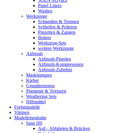
3GEN Acrylics
Panel Liners
Washes
Werkzeuge
Schneiden & Trennen
Schleifen & Polieren
Pinzetten & Zangen
Bohrer
Werkzeug-Sets
weitere Werkzeuge
Airbrush
Airbrush-Pistolen
Airbrush-Kompressoren
Airbrush-Zubehör
Maskingtapes
Kleber
Grundierungen
Pigmente & Texturen
Weathering Sets
Hilfsmittel
Fertigmodelle
Vitrinen
Modelleisenbahn
Spur H0
Auf-, Abfahrten & Brücken