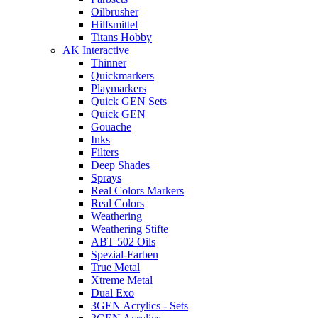
Oilbrusher
Hilfsmittel
Titans Hobby
AK Interactive
Thinner
Quickmarkers
Playmarkers
Quick GEN Sets
Quick GEN
Gouache
Inks
Filters
Deep Shades
Sprays
Real Colors Markers
Real Colors
Weathering
Weathering Stifte
ABT 502 Oils
Spezial-Farben
True Metal
Xtreme Metal
Dual Exo
3GEN Acrylics - Sets