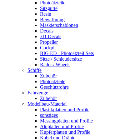
Photoätzteile
Sitzgurte
Resin
Bewaffnung
Maskierschablonen
Decals
3D-Decals
Propeller
Cockpit
BIG ED - Photoätzteil-Sets
Sitze / Schleudersitze
Räder / Wheels
Schiffe
Zubehör
Photoätzteile
Geschützrohre
Fahrzeuge
Zubehör
Modellbau-Material
Plastikplatten und Profile
sonstiges
Messingplatten und Profile
Aluplatten und Profile
Kupferplatten und Profile
Kabel und Drähte