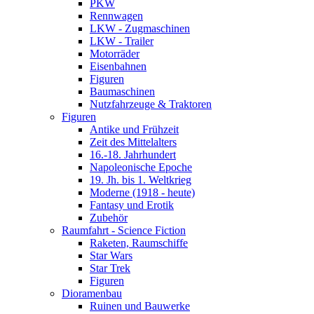
PKW
Rennwagen
LKW - Zugmaschinen
LKW - Trailer
Motorräder
Eisenbahnen
Figuren
Baumaschinen
Nutzfahrzeuge & Traktoren
Figuren
Antike und Frühzeit
Zeit des Mittelalters
16.-18. Jahrhundert
Napoleonische Epoche
19. Jh. bis 1. Weltkrieg
Moderne (1918 - heute)
Fantasy und Erotik
Zubehör
Raumfahrt - Science Fiction
Raketen, Raumschiffe
Star Wars
Star Trek
Figuren
Dioramenbau
Ruinen und Bauwerke