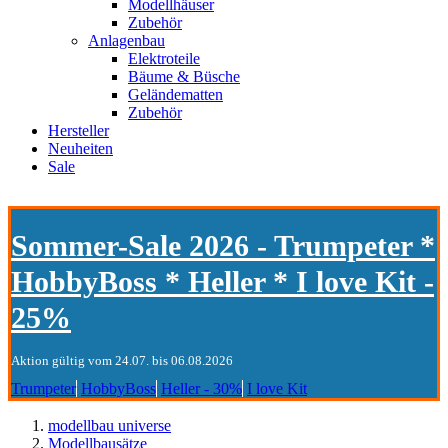
Modellhäuser
Zubehör
Anlagenbau
Elektroteile
Bäume & Büsche
Geländematten
Zubehör
Hersteller
Neuheiten
Sale
Sommer-Sale 2026 - Trumpeter *
HobbyBoss * Heller * I love Kit -
25%
Aktion gültig vom 24.07. bis 06.08.2026
Trumpeter
HobbyBoss
Heller - 30%
I love Kit
modellbau universe
Modellbausätze