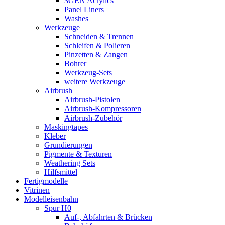
3GEN Acrylics
Panel Liners
Washes
Werkzeuge
Schneiden & Trennen
Schleifen & Polieren
Pinzetten & Zangen
Bohrer
Werkzeug-Sets
weitere Werkzeuge
Airbrush
Airbrush-Pistolen
Airbrush-Kompressoren
Airbrush-Zubehör
Maskingtapes
Kleber
Grundierungen
Pigmente & Texturen
Weathering Sets
Hilfsmittel
Fertigmodelle
Vitrinen
Modelleisenbahn
Spur H0
Auf-, Abfahrten & Brücken