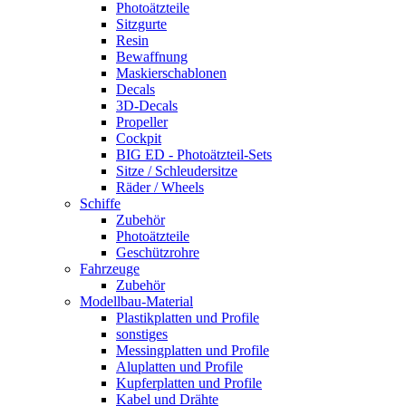
Photoätzteile
Sitzgurte
Resin
Bewaffnung
Maskierschablonen
Decals
3D-Decals
Propeller
Cockpit
BIG ED - Photoätzteil-Sets
Sitze / Schleudersitze
Räder / Wheels
Schiffe
Zubehör
Photoätzteile
Geschützrohre
Fahrzeuge
Zubehör
Modellbau-Material
Plastikplatten und Profile
sonstiges
Messingplatten und Profile
Aluplatten und Profile
Kupferplatten und Profile
Kabel und Drähte