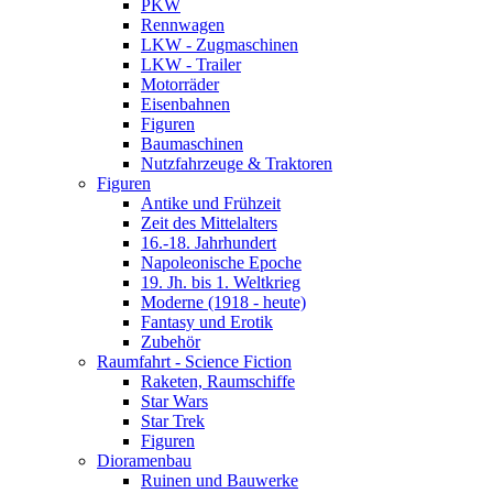
PKW
Rennwagen
LKW - Zugmaschinen
LKW - Trailer
Motorräder
Eisenbahnen
Figuren
Baumaschinen
Nutzfahrzeuge & Traktoren
Figuren
Antike und Frühzeit
Zeit des Mittelalters
16.-18. Jahrhundert
Napoleonische Epoche
19. Jh. bis 1. Weltkrieg
Moderne (1918 - heute)
Fantasy und Erotik
Zubehör
Raumfahrt - Science Fiction
Raketen, Raumschiffe
Star Wars
Star Trek
Figuren
Dioramenbau
Ruinen und Bauwerke