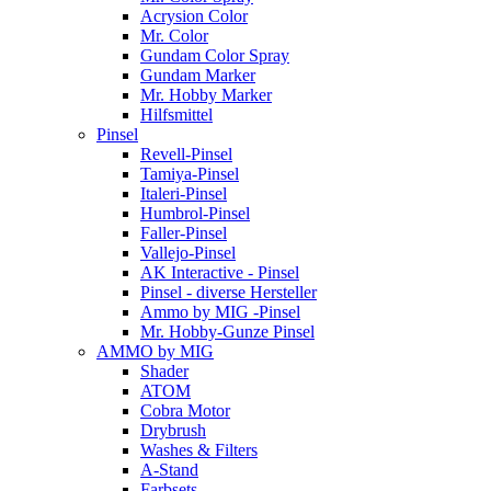
Acrysion Color
Mr. Color
Gundam Color Spray
Gundam Marker
Mr. Hobby Marker
Hilfsmittel
Pinsel
Revell-Pinsel
Tamiya-Pinsel
Italeri-Pinsel
Humbrol-Pinsel
Faller-Pinsel
Vallejo-Pinsel
AK Interactive - Pinsel
Pinsel - diverse Hersteller
Ammo by MIG -Pinsel
Mr. Hobby-Gunze Pinsel
AMMO by MIG
Shader
ATOM
Cobra Motor
Drybrush
Washes & Filters
A-Stand
Farbsets