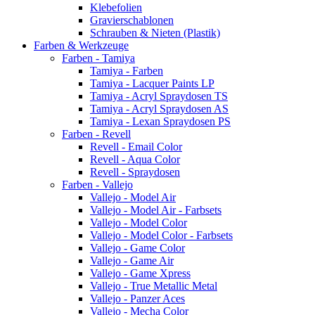
Klebefolien
Gravierschablonen
Schrauben & Nieten (Plastik)
Farben & Werkzeuge
Farben - Tamiya
Tamiya - Farben
Tamiya - Lacquer Paints LP
Tamiya - Acryl Spraydosen TS
Tamiya - Acryl Spraydosen AS
Tamiya - Lexan Spraydosen PS
Farben - Revell
Revell - Email Color
Revell - Aqua Color
Revell - Spraydosen
Farben - Vallejo
Vallejo - Model Air
Vallejo - Model Air - Farbsets
Vallejo - Model Color
Vallejo - Model Color - Farbsets
Vallejo - Game Color
Vallejo - Game Air
Vallejo - Game Xpress
Vallejo - True Metallic Metal
Vallejo - Panzer Aces
Vallejo - Mecha Color