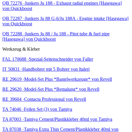
QB 72276 ·Junkers Ju 188 - Exhaust radial engines [Hasegawa]
von Quickboost
QB 72287 ·Junkers Ju 88 G-6/Ju 188A - Engine intake [Hasegawa]
von Quickboost
QB 72288 ·Junkers Ju 88 / Ju 188 - Pitot tube & fuel pipe
[Hasegawa] von Quickboost
Werkzeug & Kleber
FAL 170688 ·Spezial-Seitenschneider von Faller
IT 50831 ·Handbohrer mit 5 Bohrer von Italeri
RE 29619 ·Model-Set Plus *Bastelwerkzeuge* von Revell
RE 29620 ·Model-Set Plus *Bemalung* von Revell
RE 39604 ·Contacta Professional von Revell
TA 74046 ·Feilen Set (3) von Tamiya
TA 87003 ·Tamiya Cement/Plastikkleber 40ml von Tamiya
TA 87038 ·Tamiya Extra Thin Cement/Plastikkleber 40ml von