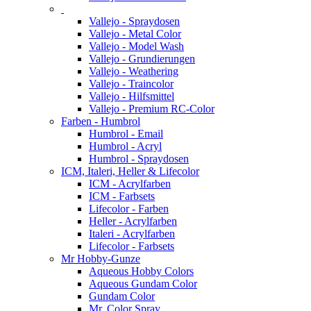
Vallejo - Spraydosen
Vallejo - Metal Color
Vallejo - Model Wash
Vallejo - Grundierungen
Vallejo - Weathering
Vallejo - Traincolor
Vallejo - Hilfsmittel
Vallejo - Premium RC-Color
Farben - Humbrol
Humbrol - Email
Humbrol - Acryl
Humbrol - Spraydosen
ICM, Italeri, Heller & Lifecolor
ICM - Acrylfarben
ICM - Farbsets
Lifecolor - Farben
Heller - Acrylfarben
Italeri - Acrylfarben
Lifecolor - Farbsets
Mr Hobby-Gunze
Aqueous Hobby Colors
Aqueous Gundam Color
Gundam Color
Mr. Color Spray