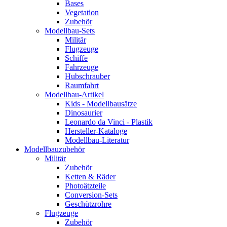
Bases
Vegetation
Zubehör
Modellbau-Sets
Militär
Flugzeuge
Schiffe
Fahrzeuge
Hubschrauber
Raumfahrt
Modellbau-Artikel
Kids - Modellbausätze
Dinosaurier
Leonardo da Vinci - Plastik
Hersteller-Kataloge
Modellbau-Literatur
Modellbauzubehör
Militär
Zubehör
Ketten & Räder
Photoätzteile
Conversion-Sets
Geschützrohre
Flugzeuge
Zubehör