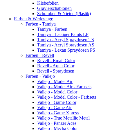
Klebefolien
Gravierschablonen
Schrauben & Nieten (Plastik)
Farben & Werkzeuge
Farben - Tamiya
Tamiya - Farben
Tamiya - Lacquer Paints LP
Tamiya - Acryl Spraydosen TS
Tamiya - Acryl Spraydosen AS
Tamiya - Lexan Spraydosen PS
Farben - Revell
Revell - Email Color
Revell - Aqua Color
Revell - Spraydosen
Farben - Vallejo
Vallejo - Model Air
Vallejo - Model Air - Farbsets
Vallejo - Model Color
Vallejo - Model Color - Farbsets
Vallejo - Game Color
Vallejo - Game Air
Vallejo - Game Xpress
Vallejo - True Metallic Metal
Vallejo - Panzer Aces
Vallejo - Mecha Color