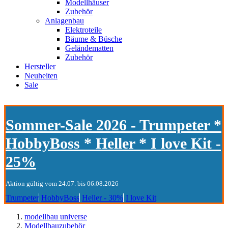
Modellhäuser
Zubehör
Anlagenbau
Elektroteile
Bäume & Büsche
Geländematten
Zubehör
Hersteller
Neuheiten
Sale
Sommer-Sale 2026 - Trumpeter *
HobbyBoss * Heller * I love Kit -
25%
Aktion gültig vom 24.07. bis 06.08.2026
Trumpeter
HobbyBoss
Heller - 30%
I love Kit
modellbau universe
Modellbauzubehör