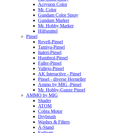
Acrysion Color
Mr. Color
Gundam Color Spray
Gundam Marker
Mr. Hobby Marker
Hilfsmittel
Pinsel
Revell-Pinsel
Tamiya-Pinsel
Italeri-Pinsel
Humbrol-Pinsel
Faller-Pinsel
Vallejo-Pinsel
AK Interactive - Pinsel
Pinsel - diverse Hersteller
Ammo by MIG -Pinsel
Mr. Hobby-Gunze Pinsel
AMMO by MIG
Shader
ATOM
Cobra Motor
Drybrush
Washes & Filters
A-Stand
Farbsets