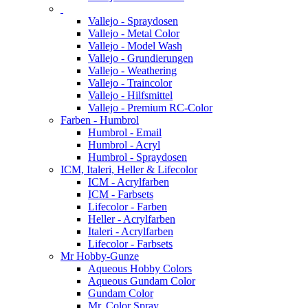
Vallejo - Spraydosen
Vallejo - Metal Color
Vallejo - Model Wash
Vallejo - Grundierungen
Vallejo - Weathering
Vallejo - Traincolor
Vallejo - Hilfsmittel
Vallejo - Premium RC-Color
Farben - Humbrol
Humbrol - Email
Humbrol - Acryl
Humbrol - Spraydosen
ICM, Italeri, Heller & Lifecolor
ICM - Acrylfarben
ICM - Farbsets
Lifecolor - Farben
Heller - Acrylfarben
Italeri - Acrylfarben
Lifecolor - Farbsets
Mr Hobby-Gunze
Aqueous Hobby Colors
Aqueous Gundam Color
Gundam Color
Mr. Color Spray