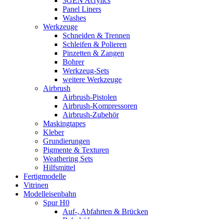
3GEN Acrylics
Panel Liners
Washes
Werkzeuge
Schneiden & Trennen
Schleifen & Polieren
Pinzetten & Zangen
Bohrer
Werkzeug-Sets
weitere Werkzeuge
Airbrush
Airbrush-Pistolen
Airbrush-Kompressoren
Airbrush-Zubehör
Maskingtapes
Kleber
Grundierungen
Pigmente & Texturen
Weathering Sets
Hilfsmittel
Fertigmodelle
Vitrinen
Modelleisenbahn
Spur H0
Auf-, Abfahrten & Brücken