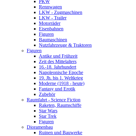
PKW
Rennwagen
LKW - Zugmaschinen
LKW - Trailer
Motorräder
Eisenbahnen
Figuren
Baumaschinen
Nutzfahrzeuge & Traktoren
Figuren
Antike und Frühzeit
Zeit des Mittelalters
16.-18. Jahrhundert
Napoleonische Epoche
19. Jh. bis 1. Weltkrieg
Moderne (1918 - heute)
Fantasy und Erotik
Zubehör
Raumfahrt - Science Fiction
Raketen, Raumschiffe
Star Wars
Star Trek
Figuren
Dioramenbau
Ruinen und Bauwerke