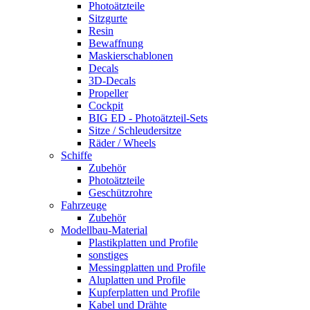
Photoätzteile
Sitzgurte
Resin
Bewaffnung
Maskierschablonen
Decals
3D-Decals
Propeller
Cockpit
BIG ED - Photoätzteil-Sets
Sitze / Schleudersitze
Räder / Wheels
Schiffe
Zubehör
Photoätzteile
Geschützrohre
Fahrzeuge
Zubehör
Modellbau-Material
Plastikplatten und Profile
sonstiges
Messingplatten und Profile
Aluplatten und Profile
Kupferplatten und Profile
Kabel und Drähte