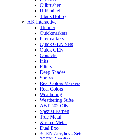
Oilbrusher
Hilfsmittel
Titans Hobby
AK Interactive
Thinner
Quickmarkers
Playmarkers
Quick GEN Sets
Quick GEN
Gouache
Inks
Filters
Deep Shades
Sprays
Real Colors Markers
Real Colors
Weathering
Weathering Stifte
ABT 502 Oils
Spezial-Farben
True Metal
Xtreme Metal
Dual Exo
3GEN Acrylics - Sets