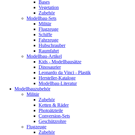
Bases
Vegetation
Zubehör
Modellbau-Sets
Militär
Flugzeuge
Schiffe
Fahrzeuge
Hubschrauber
Raumfahrt
Modellbau-Artikel
Kids - Modellbausätze
Dinosaurier
Leonardo da Vinci - Plastik
Hersteller-Kataloge
Modellbau-Literatur
Modellbauzubehör
Militär
Zubehör
Ketten & Räder
Photoätzteile
Conversion-Sets
Geschützrohre
Flugzeuge
Zubehör