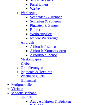
3GEN Acrylics
Panel Liners
Washes
Werkzeuge
Schneiden & Trennen
Schleifen & Polieren
Pinzetten & Zangen
Bohrer
Werkzeug-Sets
weitere Werkzeuge
Airbrush
Airbrush-Pistolen
Airbrush-Kompressoren
Airbrush-Zubehör
Maskingtapes
Kleber
Grundierungen
Pigmente & Texturen
Weathering Sets
Hilfsmittel
Fertigmodelle
Vitrinen
Modelleisenbahn
Spur H0
Auf-, Abfahrten & Brücken