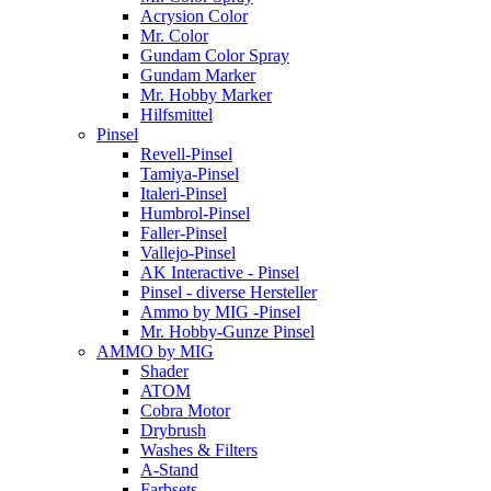
Acrysion Color
Mr. Color
Gundam Color Spray
Gundam Marker
Mr. Hobby Marker
Hilfsmittel
Pinsel
Revell-Pinsel
Tamiya-Pinsel
Italeri-Pinsel
Humbrol-Pinsel
Faller-Pinsel
Vallejo-Pinsel
AK Interactive - Pinsel
Pinsel - diverse Hersteller
Ammo by MIG -Pinsel
Mr. Hobby-Gunze Pinsel
AMMO by MIG
Shader
ATOM
Cobra Motor
Drybrush
Washes & Filters
A-Stand
Farbsets