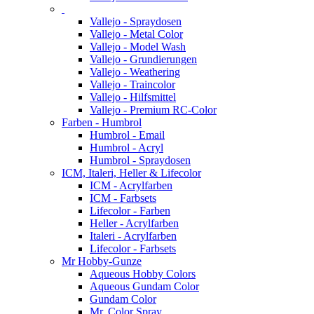
Vallejo - Spraydosen
Vallejo - Metal Color
Vallejo - Model Wash
Vallejo - Grundierungen
Vallejo - Weathering
Vallejo - Traincolor
Vallejo - Hilfsmittel
Vallejo - Premium RC-Color
Farben - Humbrol
Humbrol - Email
Humbrol - Acryl
Humbrol - Spraydosen
ICM, Italeri, Heller & Lifecolor
ICM - Acrylfarben
ICM - Farbsets
Lifecolor - Farben
Heller - Acrylfarben
Italeri - Acrylfarben
Lifecolor - Farbsets
Mr Hobby-Gunze
Aqueous Hobby Colors
Aqueous Gundam Color
Gundam Color
Mr. Color Spray