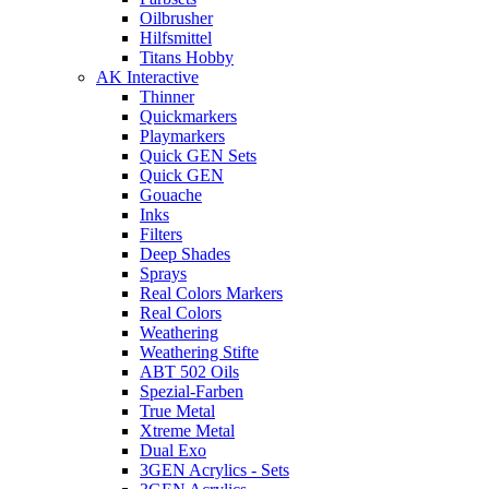
Oilbrusher
Hilfsmittel
Titans Hobby
AK Interactive
Thinner
Quickmarkers
Playmarkers
Quick GEN Sets
Quick GEN
Gouache
Inks
Filters
Deep Shades
Sprays
Real Colors Markers
Real Colors
Weathering
Weathering Stifte
ABT 502 Oils
Spezial-Farben
True Metal
Xtreme Metal
Dual Exo
3GEN Acrylics - Sets