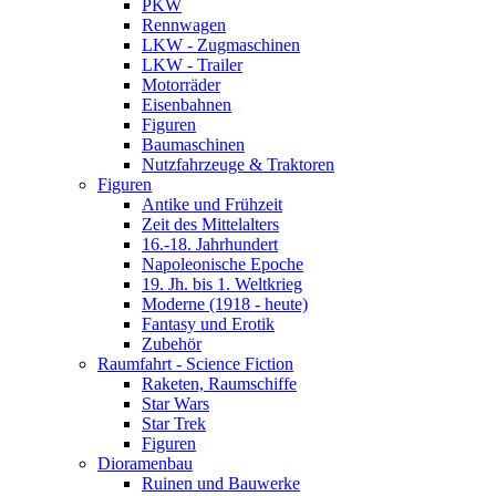
PKW
Rennwagen
LKW - Zugmaschinen
LKW - Trailer
Motorräder
Eisenbahnen
Figuren
Baumaschinen
Nutzfahrzeuge & Traktoren
Figuren
Antike und Frühzeit
Zeit des Mittelalters
16.-18. Jahrhundert
Napoleonische Epoche
19. Jh. bis 1. Weltkrieg
Moderne (1918 - heute)
Fantasy und Erotik
Zubehör
Raumfahrt - Science Fiction
Raketen, Raumschiffe
Star Wars
Star Trek
Figuren
Dioramenbau
Ruinen und Bauwerke