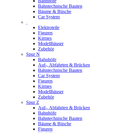
Bahnhöfe
Bahntechnische Bauten
Bäume & Büsche
Car System
Elektroteile
Figuren
Kirmes
Modellhäuser
Zubehör
Spur N
Bahnhöfe
Auf-, Abfahrten & Brücken
Bahntechnische Bauten
Car System
Figuren
Kirmes
Modellhäuser
Zubehör
Spur Z
Auf-, Abfahrten & Brücken
Bahnhöfe
Bahntechnische Bauten
Bäume & Büsche
Figuren