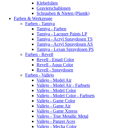
Klebefolien
Gravierschablonen
Schrauben & Nieten (Plastik)
Farben & Werkzeuge
Farben - Tamiya
Tamiya - Farben
Tamiya - Lacquer Paints LP
Tamiya - Acryl Spraydosen TS
Tamiya - Acryl Spraydosen AS
Tamiya - Lexan Spraydosen PS
Farben - Revell
Revell - Email Color
Revell - Aqua Color
Revell - Spraydosen
Farben - Vallejo
Vallejo - Model Air
Vallejo - Model Air - Farbsets
Vallejo - Model Color
Vallejo - Model Color - Farbsets
Vallejo - Game Color
Vallejo - Game Air
Vallejo - Game Xpress
Vallejo - True Metallic Metal
Vallejo - Panzer Aces
Vallejo - Mecha Color