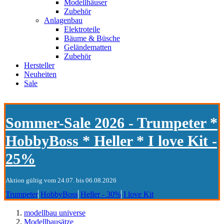
Modellhäuser
Zubehör
Anlagenbau
Elektroteile
Bäume & Büsche
Geländematten
Zubehör
Hersteller
Neuheiten
Sale
Sommer-Sale 2026 - Trumpeter *
HobbyBoss * Heller * I love Kit -
25%
Aktion gültig vom 24.07. bis 06.08.2026
Trumpeter
HobbyBoss
Heller - 30%
I love Kit
modellbau universe
Modellbausätze