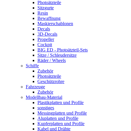
Photoätzteile
Sitzgurte
Resin
Bewaffnung
Maskierschablonen
Decals
3D-Decals
Propeller
Cockpit
BIG ED - Photoätzteil-Sets
Sitze / Schleudersitze
Räder / Wheels
Schiffe
Zubehör
Photoätzteile
Geschützrohre
Fahrzeuge
Zubehör
Modellbau-Material
Plastikplatten und Profile
sonstiges
Messingplatten und Profile
Aluplatten und Profile
Kupferplatten und Profile
Kabel und Drähte