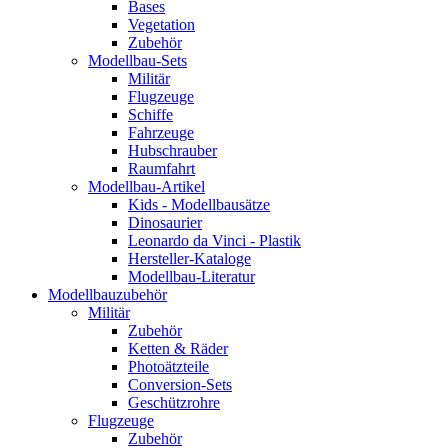
Bases
Vegetation
Zubehör
Modellbau-Sets
Militär
Flugzeuge
Schiffe
Fahrzeuge
Hubschrauber
Raumfahrt
Modellbau-Artikel
Kids - Modellbausätze
Dinosaurier
Leonardo da Vinci - Plastik
Hersteller-Kataloge
Modellbau-Literatur
Modellbauzubehör
Militär
Zubehör
Ketten & Räder
Photoätzteile
Conversion-Sets
Geschützrohre
Flugzeuge
Zubehör