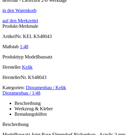
lieferbar - Lieferzeit 2-6 Werktage
in den Warenkorb
auf den Merkzettel
Produkt-Merkmale
ArtikelNr.
KEL KS48043
Maßstab
1:48
Produkttyp
Modellbausatz
Hersteller
Kelik
HerstellerNr.
KS48043
Kategorien:
Dioramenbau / Kelik
Dioramenbau / 1/48
Beschreibung
Werkzeug & Kleber
Bemalungshilfen
Beschreibung
Modellbausatz Joint Base Elmendorf-Richardson - Acrylic 3 mm