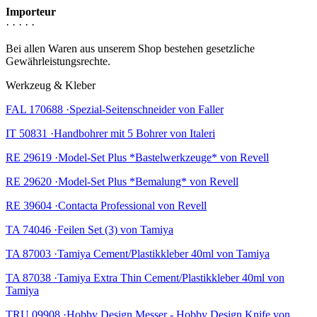
Importeur
· · · · ·
Bei allen Waren aus unserem Shop bestehen gesetzliche
Gewährleistungsrechte.
Werkzeug & Kleber
FAL 170688 ·Spezial-Seitenschneider von Faller
IT 50831 ·Handbohrer mit 5 Bohrer von Italeri
RE 29619 ·Model-Set Plus *Bastelwerkzeuge* von Revell
RE 29620 ·Model-Set Plus *Bemalung* von Revell
RE 39604 ·Contacta Professional von Revell
TA 74046 ·Feilen Set (3) von Tamiya
TA 87003 ·Tamiya Cement/Plastikkleber 40ml von Tamiya
TA 87038 ·Tamiya Extra Thin Cement/Plastikkleber 40ml von
Tamiya
TRU 09908 ·Hobby Design Messer - Hobby Design Knife von