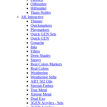
Oilbrusher
Hilfsmittel
Titans Hobby
AK Interactive
Thinner
Quickmarkers
Playmarkers
Quick GEN Sets
Quick GEN
Gouache
Inks
Filters
Deep Shades
Sprays
Real Colors Markers
Real Colors
Weathering
Weathering Stifte
ABT 502 Oils
Spezial-Farben
True Metal
Xtreme Metal
Dual Exo
3GEN Acrylics - Sets