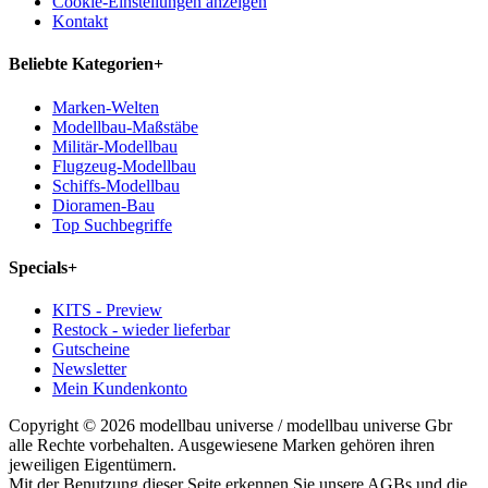
Cookie-Einstellungen anzeigen
Kontakt
Beliebte Kategorien
+
Marken-Welten
Modellbau-Maßstäbe
Militär-Modellbau
Flugzeug-Modellbau
Schiffs-Modellbau
Dioramen-Bau
Top Suchbegriffe
Specials
+
KITS - Preview
Restock - wieder lieferbar
Gutscheine
Newsletter
Mein Kundenkonto
Copyright © 2026 modellbau universe / modellbau universe Gbr
alle Rechte vorbehalten. Ausgewiesene Marken gehören ihren
jeweiligen Eigentümern.
Mit der Benutzung dieser Seite erkennen Sie unsere AGBs und die