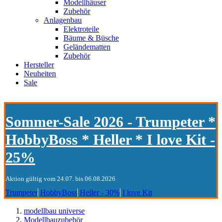
Modellhäuser
Zubehör
Anlagenbau
Elektroteile
Bäume & Büsche
Geländematten
Zubehör
Hersteller
Neuheiten
Sale
Sommer-Sale 2026 - Trumpeter *
HobbyBoss * Heller * I love Kit -
25%
Aktion gültig vom 24.07. bis 06.08.2026
Trumpeter
HobbyBoss
Heller - 30%
I love Kit
modellbau universe
Modellbauzubehör