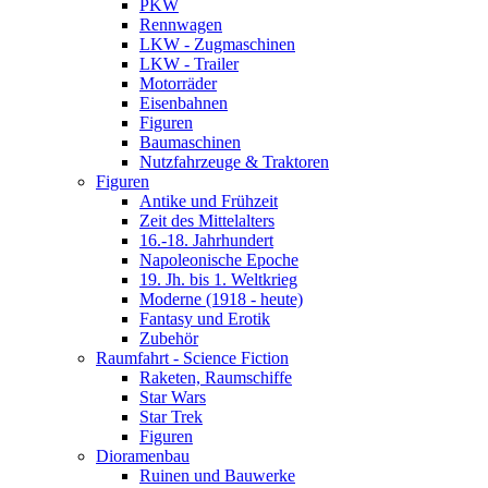
PKW
Rennwagen
LKW - Zugmaschinen
LKW - Trailer
Motorräder
Eisenbahnen
Figuren
Baumaschinen
Nutzfahrzeuge & Traktoren
Figuren
Antike und Frühzeit
Zeit des Mittelalters
16.-18. Jahrhundert
Napoleonische Epoche
19. Jh. bis 1. Weltkrieg
Moderne (1918 - heute)
Fantasy und Erotik
Zubehör
Raumfahrt - Science Fiction
Raketen, Raumschiffe
Star Wars
Star Trek
Figuren
Dioramenbau
Ruinen und Bauwerke