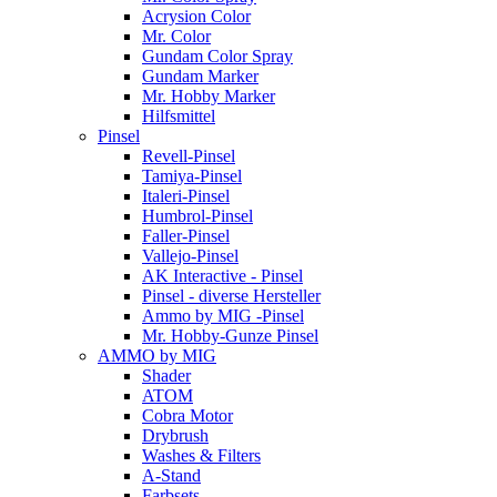
Acrysion Color
Mr. Color
Gundam Color Spray
Gundam Marker
Mr. Hobby Marker
Hilfsmittel
Pinsel
Revell-Pinsel
Tamiya-Pinsel
Italeri-Pinsel
Humbrol-Pinsel
Faller-Pinsel
Vallejo-Pinsel
AK Interactive - Pinsel
Pinsel - diverse Hersteller
Ammo by MIG -Pinsel
Mr. Hobby-Gunze Pinsel
AMMO by MIG
Shader
ATOM
Cobra Motor
Drybrush
Washes & Filters
A-Stand
Farbsets