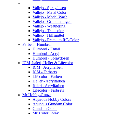
Vallejo - Spraydosen
Vallejo - Metal Color
Vallejo - Model Wash
Vallejo - Grundierungen
Vallejo - Weathering
Vallejo - Traincolor
Vallejo - Hilfsmittel
Vallejo - Premium RC-Color
Farben - Humbrol
Humbrol - Email
Humbrol - Acryl
Humbrol - Spraydosen
ICM, Italeri, Heller & Lifecolor
ICM - Acrylfarben
ICM - Farbsets
Lifecolor - Farben
Heller - Acrylfarben
Italeri - Acrylfarben
Lifecolor - Farbsets
Mr Hobby-Gunze
Aqueous Hobby Colors
Aqueous Gundam Color
Gundam Color
Mr. Color Spray