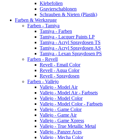
Klebefolien
Gravierschablonen
Schrauben & Nieten (Plastik)
Farben & Werkzeuge
Farben - Tamiya
Tamiya - Farben
Tamiya - Lacquer Paints LP
Tamiya - Acryl Spraydosen TS
Tamiya - Acryl Spraydosen AS
Tamiya - Lexan Spraydosen PS
Farben - Revell
Revell - Email Color
Revell - Aqua Color
Revell - Spraydosen
Farben - Vallejo
Vallejo - Model Air
Vallejo - Model Air - Farbsets
Vallejo - Model Color
Vallejo - Model Color - Farbsets
Vallejo - Game Color
Vallejo - Game Air
Vallejo - Game Xpress
Vallejo - True Metallic Metal
Vallejo - Panzer Aces
Vallejo - Mecha Color