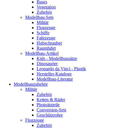
Bases
Vegetation
Zubehör
Modellbau-Sets
Militär
Flugzeuge
Schiffe
Fahrzeuge
Hubschrauber
Raumfahrt
Modellbau-Artikel
Kids - Modellbausätze
Dinosaurier
Leonardo da Vinci - Plastik
Hersteller-Kataloge
Modellbau-Literatur
Modellbauzubehör
Militär
Zubehör
Ketten & Räder
Photoätzteile
Conversion-Sets
Geschützrohre
Flugzeuge
Zubehör