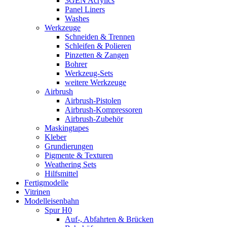
3GEN Acrylics
Panel Liners
Washes
Werkzeuge
Schneiden & Trennen
Schleifen & Polieren
Pinzetten & Zangen
Bohrer
Werkzeug-Sets
weitere Werkzeuge
Airbrush
Airbrush-Pistolen
Airbrush-Kompressoren
Airbrush-Zubehör
Maskingtapes
Kleber
Grundierungen
Pigmente & Texturen
Weathering Sets
Hilfsmittel
Fertigmodelle
Vitrinen
Modelleisenbahn
Spur H0
Auf-, Abfahrten & Brücken