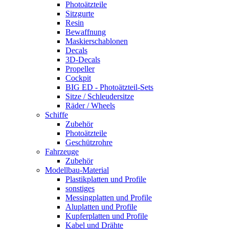
Photoätzteile
Sitzgurte
Resin
Bewaffnung
Maskierschablonen
Decals
3D-Decals
Propeller
Cockpit
BIG ED - Photoätzteil-Sets
Sitze / Schleudersitze
Räder / Wheels
Schiffe
Zubehör
Photoätzteile
Geschützrohre
Fahrzeuge
Zubehör
Modellbau-Material
Plastikplatten und Profile
sonstiges
Messingplatten und Profile
Aluplatten und Profile
Kupferplatten und Profile
Kabel und Drähte