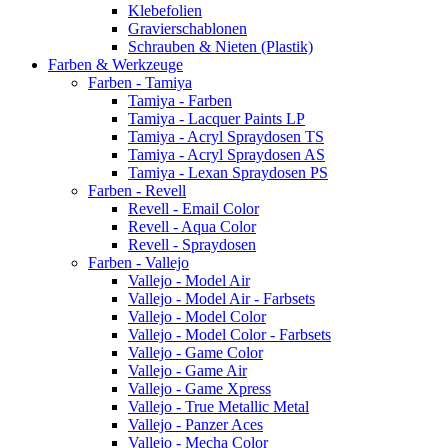
Klebefolien
Gravierschablonen
Schrauben & Nieten (Plastik)
Farben & Werkzeuge
Farben - Tamiya
Tamiya - Farben
Tamiya - Lacquer Paints LP
Tamiya - Acryl Spraydosen TS
Tamiya - Acryl Spraydosen AS
Tamiya - Lexan Spraydosen PS
Farben - Revell
Revell - Email Color
Revell - Aqua Color
Revell - Spraydosen
Farben - Vallejo
Vallejo - Model Air
Vallejo - Model Air - Farbsets
Vallejo - Model Color
Vallejo - Model Color - Farbsets
Vallejo - Game Color
Vallejo - Game Air
Vallejo - Game Xpress
Vallejo - True Metallic Metal
Vallejo - Panzer Aces
Vallejo - Mecha Color