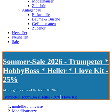
Modellhäuser
Zubehör
Anlagenbau
Elektroteile
Bäume & Büsche
Geländematten
Zubehör
Hersteller
Neuheiten
Sale
Sommer-Sale 2026 - Trumpeter *
HobbyBoss * Heller * I love Kit -
25%
Aktion gültig vom 24.07. bis 06.08.2026
Trumpeter
HobbyBoss
Heller - 30%
I love Kit
modellbau universe
Modellbausätze