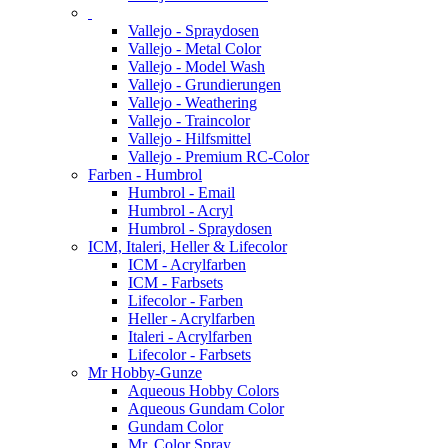
Vallejo - Spraydosen
Vallejo - Metal Color
Vallejo - Model Wash
Vallejo - Grundierungen
Vallejo - Weathering
Vallejo - Traincolor
Vallejo - Hilfsmittel
Vallejo - Premium RC-Color
Farben - Humbrol
Humbrol - Email
Humbrol - Acryl
Humbrol - Spraydosen
ICM, Italeri, Heller & Lifecolor
ICM - Acrylfarben
ICM - Farbsets
Lifecolor - Farben
Heller - Acrylfarben
Italeri - Acrylfarben
Lifecolor - Farbsets
Mr Hobby-Gunze
Aqueous Hobby Colors
Aqueous Gundam Color
Gundam Color
Mr. Color Spray