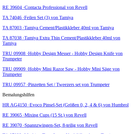
RE 39604 ·Contacta Professional von Revell
TA 74046 ·Feilen Set (3) von Tamiya
TA 87003 ·Tamiya Cement/Plastikkleber 40ml von Tamiya
TA 87038 ·Tamiya Extra Thin Cement/Plastikkleber 40ml von
Tamiya
TRU 09908 ·Hobby Design Messer - Hobby Design Knife von
Trumpeter
TRU 09909 ·Hobby Mini Razor Saw - Hobby Mini Säge von
Trumpeter
TRU 09957 ·Pinzetten Set / Tweezers set von Trumpeter
Bemalungshilfen
HR AG4150 ·Evoco Pinsel-Set (Größen 0, 2, 4 & 6) von Humbrol
RE 39065 ·Mixing Cups (15 St.) von Revell
RE 39070 ·Spannzwingen-Set, 8-teilig von Revell