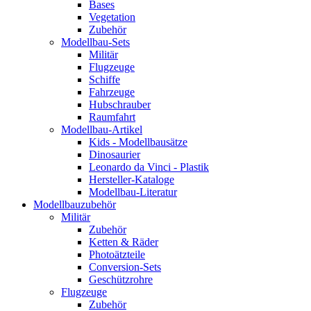
Bases
Vegetation
Zubehör
Modellbau-Sets
Militär
Flugzeuge
Schiffe
Fahrzeuge
Hubschrauber
Raumfahrt
Modellbau-Artikel
Kids - Modellbausätze
Dinosaurier
Leonardo da Vinci - Plastik
Hersteller-Kataloge
Modellbau-Literatur
Modellbauzubehör
Militär
Zubehör
Ketten & Räder
Photoätzteile
Conversion-Sets
Geschützrohre
Flugzeuge
Zubehör