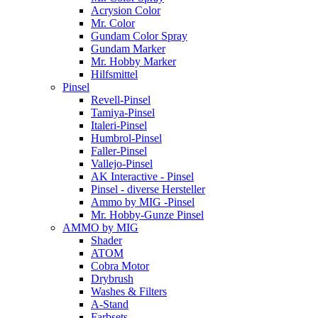
Acrysion Color
Mr. Color
Gundam Color Spray
Gundam Marker
Mr. Hobby Marker
Hilfsmittel
Pinsel
Revell-Pinsel
Tamiya-Pinsel
Italeri-Pinsel
Humbrol-Pinsel
Faller-Pinsel
Vallejo-Pinsel
AK Interactive - Pinsel
Pinsel - diverse Hersteller
Ammo by MIG -Pinsel
Mr. Hobby-Gunze Pinsel
AMMO by MIG
Shader
ATOM
Cobra Motor
Drybrush
Washes & Filters
A-Stand
Farbsets