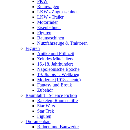
PKW
Rennwagen
LKW - Zugmaschinen
LKW - Trailer
Motorräder
Eisenbahnen
Figuren
Baumaschinen
Nutzfahrzeuge & Traktoren
Figuren
Antike und Frühzeit
Zeit des Mittelalters
16.-18. Jahrhundert
Napoleonische Epoche
19. Jh. bis 1. Weltkrieg
Moderne (1918 - heute)
Fantasy und Erotik
Zubehör
Raumfahrt - Science Fiction
Raketen, Raumschiffe
Star Wars
Star Trek
Figuren
Dioramenbau
Ruinen und Bauwerke