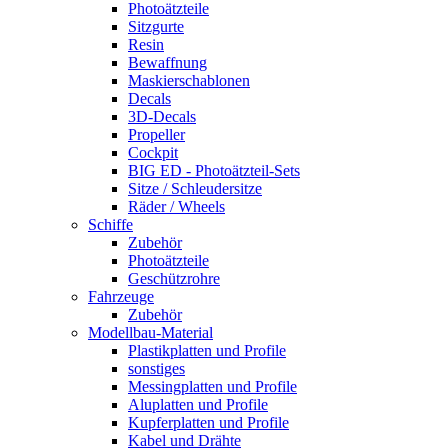
Photoätzteile
Sitzgurte
Resin
Bewaffnung
Maskierschablonen
Decals
3D-Decals
Propeller
Cockpit
BIG ED - Photoätzteil-Sets
Sitze / Schleudersitze
Räder / Wheels
Schiffe
Zubehör
Photoätzteile
Geschützrohre
Fahrzeuge
Zubehör
Modellbau-Material
Plastikplatten und Profile
sonstiges
Messingplatten und Profile
Aluplatten und Profile
Kupferplatten und Profile
Kabel und Drähte