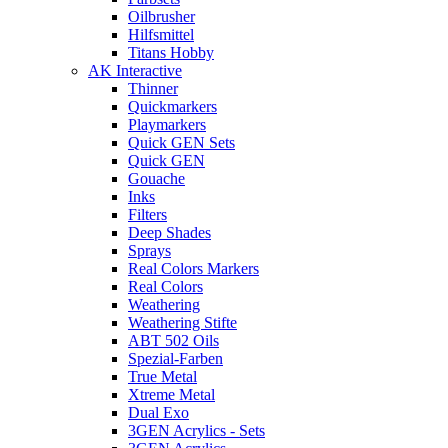
Oilbrusher
Hilfsmittel
Titans Hobby
AK Interactive
Thinner
Quickmarkers
Playmarkers
Quick GEN Sets
Quick GEN
Gouache
Inks
Filters
Deep Shades
Sprays
Real Colors Markers
Real Colors
Weathering
Weathering Stifte
ABT 502 Oils
Spezial-Farben
True Metal
Xtreme Metal
Dual Exo
3GEN Acrylics - Sets