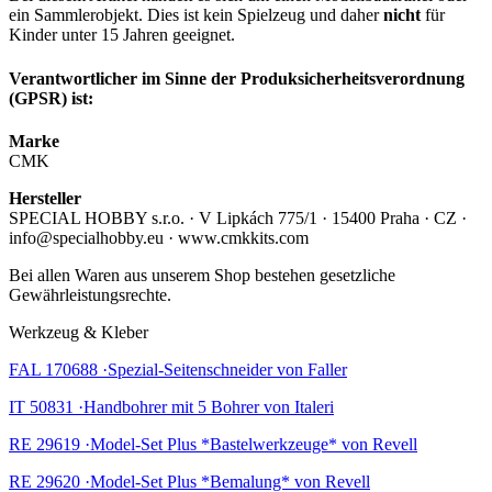
ein Sammlerobjekt. Dies ist kein Spielzeug und daher
nicht
für
Kinder unter 15 Jahren geeignet.
Verantwortlicher im Sinne der Produksicherheitsverordnung
(GPSR) ist:
Marke
CMK
Hersteller
SPECIAL HOBBY s.r.o. · V Lipkách 775/1 · 15400 Praha · CZ ·
info@specialhobby.eu · www.cmkkits.com
Bei allen Waren aus unserem Shop bestehen gesetzliche
Gewährleistungsrechte.
Werkzeug & Kleber
FAL 170688 ·Spezial-Seitenschneider von Faller
IT 50831 ·Handbohrer mit 5 Bohrer von Italeri
RE 29619 ·Model-Set Plus *Bastelwerkzeuge* von Revell
RE 29620 ·Model-Set Plus *Bemalung* von Revell