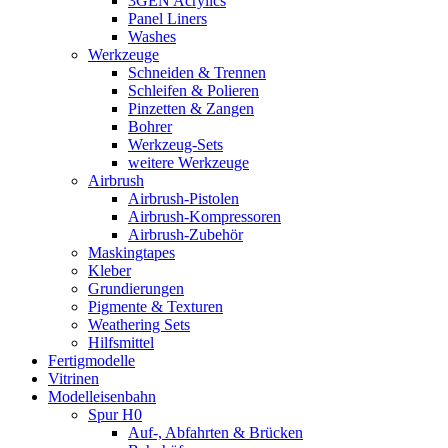
3GEN Acrylics
Panel Liners
Washes
Werkzeuge
Schneiden & Trennen
Schleifen & Polieren
Pinzetten & Zangen
Bohrer
Werkzeug-Sets
weitere Werkzeuge
Airbrush
Airbrush-Pistolen
Airbrush-Kompressoren
Airbrush-Zubehör
Maskingtapes
Kleber
Grundierungen
Pigmente & Texturen
Weathering Sets
Hilfsmittel
Fertigmodelle
Vitrinen
Modelleisenbahn
Spur H0
Auf-, Abfahrten & Brücken