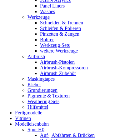
3GEN Acrylics
Panel Liners
Washes
Werkzeuge
Schneiden & Trennen
Schleifen & Polieren
Pinzetten & Zangen
Bohrer
Werkzeug-Sets
weitere Werkzeuge
Airbrush
Airbrush-Pistolen
Airbrush-Kompressoren
Airbrush-Zubehör
Maskingtapes
Kleber
Grundierungen
Pigmente & Texturen
Weathering Sets
Hilfsmittel
Fertigmodelle
Vitrinen
Modelleisenbahn
Spur H0
Auf-, Abfahrten & Brücken