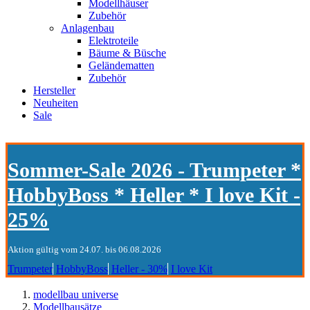
Modellhäuser
Zubehör
Anlagenbau
Elektroteile
Bäume & Büsche
Geländematten
Zubehör
Hersteller
Neuheiten
Sale
Sommer-Sale 2026 - Trumpeter *
HobbyBoss * Heller * I love Kit -
25%
Aktion gültig vom 24.07. bis 06.08.2026
Trumpeter
HobbyBoss
Heller - 30%
I love Kit
modellbau universe
Modellbausätze