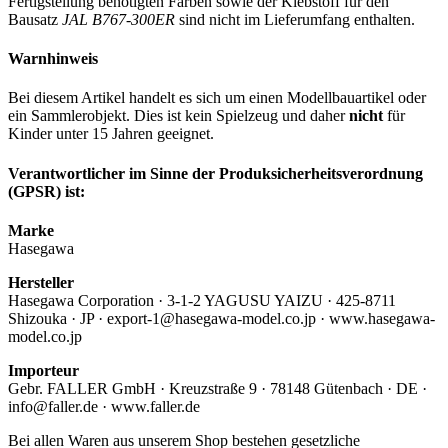
Fertigstellung benötigten Farben sowie der Klebstoff für den
Bausatz
JAL B767-300ER
sind nicht im Lieferumfang enthalten.
Warnhinweis
Bei diesem Artikel handelt es sich um einen Modellbauartikel oder
ein Sammlerobjekt. Dies ist kein Spielzeug und daher
nicht
für
Kinder unter 15 Jahren geeignet.
Verantwortlicher im Sinne der Produksicherheitsverordnung
(GPSR) ist:
Marke
Hasegawa
Hersteller
Hasegawa Corporation · 3-1-2 YAGUSU YAIZU · 425-8711
Shizouka · JP · export-1@hasegawa-model.co.jp · www.hasegawa-
model.co.jp
Importeur
Gebr. FALLER GmbH · Kreuzstraße 9 · 78148 Gütenbach · DE ·
info@faller.de · www.faller.de
Bei allen Waren aus unserem Shop bestehen gesetzliche