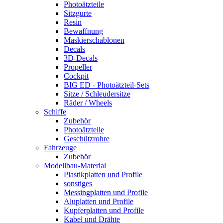
Photoätzteile
Sitzgurte
Resin
Bewaffnung
Maskierschablonen
Decals
3D-Decals
Propeller
Cockpit
BIG ED - Photoätzteil-Sets
Sitze / Schleudersitze
Räder / Wheels
Schiffe
Zubehör
Photoätzteile
Geschützrohre
Fahrzeuge
Zubehör
Modellbau-Material
Plastikplatten und Profile
sonstiges
Messingplatten und Profile
Aluplatten und Profile
Kupferplatten und Profile
Kabel und Drähte