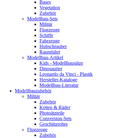
Bases
Vegetation
Zubehör
Modellbau-Sets
Militär
Flugzeuge
Schiffe
Fahrzeuge
Hubschrauber
Raumfahrt
Modellbau-Artikel
Kids - Modellbausätze
Dinosaurier
Leonardo da Vinci - Plastik
Hersteller-Kataloge
Modellbau-Literatur
Modellbauzubehör
Militär
Zubehör
Ketten & Räder
Photoätzteile
Conversion-Sets
Geschützrohre
Flugzeuge
Zubehör