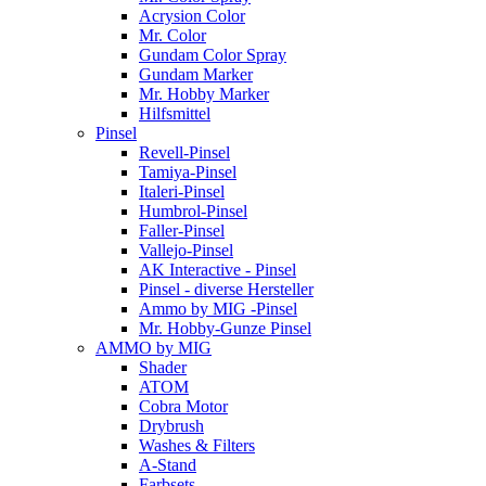
Acrysion Color
Mr. Color
Gundam Color Spray
Gundam Marker
Mr. Hobby Marker
Hilfsmittel
Pinsel
Revell-Pinsel
Tamiya-Pinsel
Italeri-Pinsel
Humbrol-Pinsel
Faller-Pinsel
Vallejo-Pinsel
AK Interactive - Pinsel
Pinsel - diverse Hersteller
Ammo by MIG -Pinsel
Mr. Hobby-Gunze Pinsel
AMMO by MIG
Shader
ATOM
Cobra Motor
Drybrush
Washes & Filters
A-Stand
Farbsets