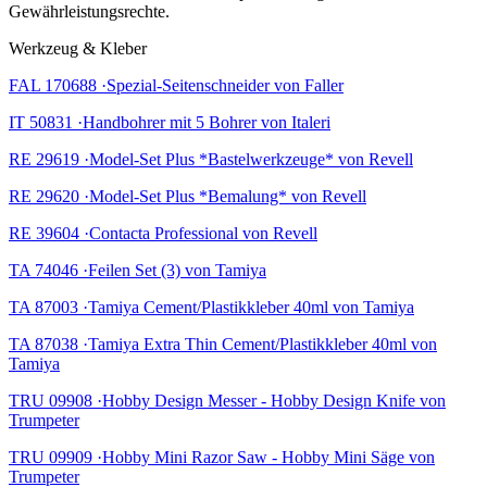
Gewährleistungsrechte.
Werkzeug & Kleber
FAL 170688 ·Spezial-Seitenschneider von Faller
IT 50831 ·Handbohrer mit 5 Bohrer von Italeri
RE 29619 ·Model-Set Plus *Bastelwerkzeuge* von Revell
RE 29620 ·Model-Set Plus *Bemalung* von Revell
RE 39604 ·Contacta Professional von Revell
TA 74046 ·Feilen Set (3) von Tamiya
TA 87003 ·Tamiya Cement/Plastikkleber 40ml von Tamiya
TA 87038 ·Tamiya Extra Thin Cement/Plastikkleber 40ml von
Tamiya
TRU 09908 ·Hobby Design Messer - Hobby Design Knife von
Trumpeter
TRU 09909 ·Hobby Mini Razor Saw - Hobby Mini Säge von
Trumpeter