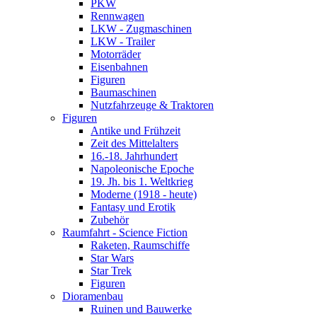
PKW
Rennwagen
LKW - Zugmaschinen
LKW - Trailer
Motorräder
Eisenbahnen
Figuren
Baumaschinen
Nutzfahrzeuge & Traktoren
Figuren
Antike und Frühzeit
Zeit des Mittelalters
16.-18. Jahrhundert
Napoleonische Epoche
19. Jh. bis 1. Weltkrieg
Moderne (1918 - heute)
Fantasy und Erotik
Zubehör
Raumfahrt - Science Fiction
Raketen, Raumschiffe
Star Wars
Star Trek
Figuren
Dioramenbau
Ruinen und Bauwerke