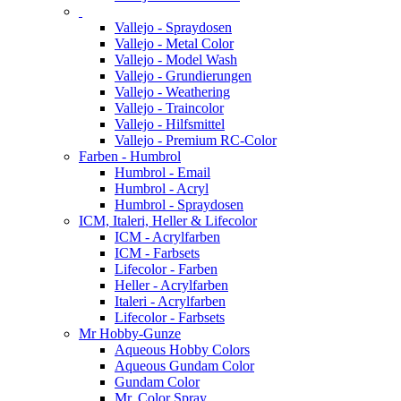
Vallejo - Spraydosen
Vallejo - Metal Color
Vallejo - Model Wash
Vallejo - Grundierungen
Vallejo - Weathering
Vallejo - Traincolor
Vallejo - Hilfsmittel
Vallejo - Premium RC-Color
Farben - Humbrol
Humbrol - Email
Humbrol - Acryl
Humbrol - Spraydosen
ICM, Italeri, Heller & Lifecolor
ICM - Acrylfarben
ICM - Farbsets
Lifecolor - Farben
Heller - Acrylfarben
Italeri - Acrylfarben
Lifecolor - Farbsets
Mr Hobby-Gunze
Aqueous Hobby Colors
Aqueous Gundam Color
Gundam Color
Mr. Color Spray