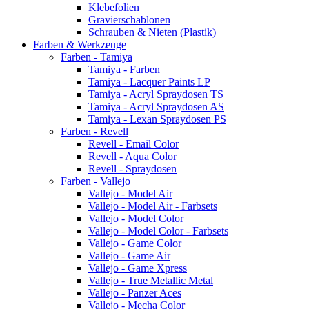
Klebefolien
Gravierschablonen
Schrauben & Nieten (Plastik)
Farben & Werkzeuge
Farben - Tamiya
Tamiya - Farben
Tamiya - Lacquer Paints LP
Tamiya - Acryl Spraydosen TS
Tamiya - Acryl Spraydosen AS
Tamiya - Lexan Spraydosen PS
Farben - Revell
Revell - Email Color
Revell - Aqua Color
Revell - Spraydosen
Farben - Vallejo
Vallejo - Model Air
Vallejo - Model Air - Farbsets
Vallejo - Model Color
Vallejo - Model Color - Farbsets
Vallejo - Game Color
Vallejo - Game Air
Vallejo - Game Xpress
Vallejo - True Metallic Metal
Vallejo - Panzer Aces
Vallejo - Mecha Color