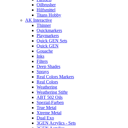
Oilbrusher
Hilfsmittel
Titans Hobby
AK Interactive
Thinner
Quickmarkers
Playmarkers
Quick GEN Sets
Quick GEN
Gouache
Inks
Filters
Deep Shades
Sprays
Real Colors Markers
Real Colors
Weathering
Weathering Stifte
ABT 502 Oils
Spezial-Farben
True Metal
Xtreme Metal
Dual Exo
3GEN Acrylics - Sets