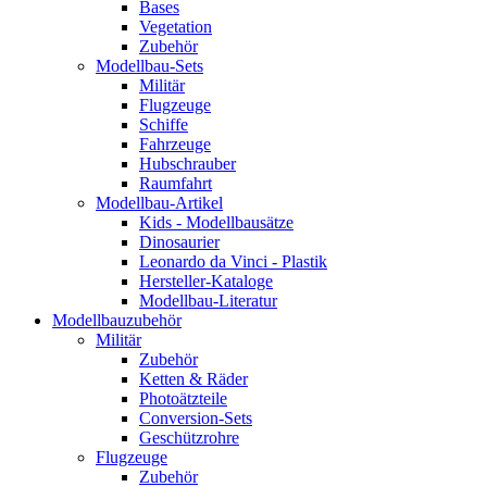
Bases
Vegetation
Zubehör
Modellbau-Sets
Militär
Flugzeuge
Schiffe
Fahrzeuge
Hubschrauber
Raumfahrt
Modellbau-Artikel
Kids - Modellbausätze
Dinosaurier
Leonardo da Vinci - Plastik
Hersteller-Kataloge
Modellbau-Literatur
Modellbauzubehör
Militär
Zubehör
Ketten & Räder
Photoätzteile
Conversion-Sets
Geschützrohre
Flugzeuge
Zubehör