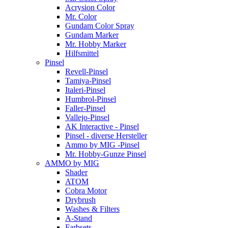
Acrysion Color
Mr. Color
Gundam Color Spray
Gundam Marker
Mr. Hobby Marker
Hilfsmittel
Pinsel
Revell-Pinsel
Tamiya-Pinsel
Italeri-Pinsel
Humbrol-Pinsel
Faller-Pinsel
Vallejo-Pinsel
AK Interactive - Pinsel
Pinsel - diverse Hersteller
Ammo by MIG -Pinsel
Mr. Hobby-Gunze Pinsel
AMMO by MIG
Shader
ATOM
Cobra Motor
Drybrush
Washes & Filters
A-Stand
Farbsets