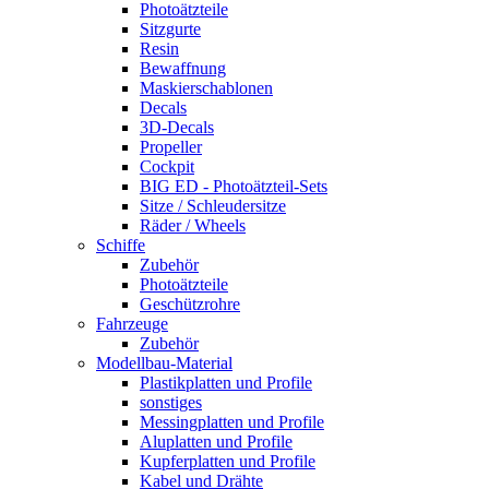
Photoätzteile
Sitzgurte
Resin
Bewaffnung
Maskierschablonen
Decals
3D-Decals
Propeller
Cockpit
BIG ED - Photoätzteil-Sets
Sitze / Schleudersitze
Räder / Wheels
Schiffe
Zubehör
Photoätzteile
Geschützrohre
Fahrzeuge
Zubehör
Modellbau-Material
Plastikplatten und Profile
sonstiges
Messingplatten und Profile
Aluplatten und Profile
Kupferplatten und Profile
Kabel und Drähte