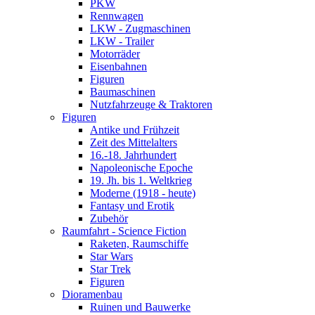
PKW
Rennwagen
LKW - Zugmaschinen
LKW - Trailer
Motorräder
Eisenbahnen
Figuren
Baumaschinen
Nutzfahrzeuge & Traktoren
Figuren
Antike und Frühzeit
Zeit des Mittelalters
16.-18. Jahrhundert
Napoleonische Epoche
19. Jh. bis 1. Weltkrieg
Moderne (1918 - heute)
Fantasy und Erotik
Zubehör
Raumfahrt - Science Fiction
Raketen, Raumschiffe
Star Wars
Star Trek
Figuren
Dioramenbau
Ruinen und Bauwerke