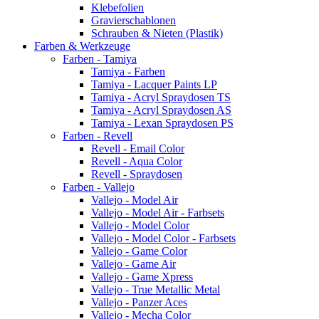
Klebefolien
Gravierschablonen
Schrauben & Nieten (Plastik)
Farben & Werkzeuge
Farben - Tamiya
Tamiya - Farben
Tamiya - Lacquer Paints LP
Tamiya - Acryl Spraydosen TS
Tamiya - Acryl Spraydosen AS
Tamiya - Lexan Spraydosen PS
Farben - Revell
Revell - Email Color
Revell - Aqua Color
Revell - Spraydosen
Farben - Vallejo
Vallejo - Model Air
Vallejo - Model Air - Farbsets
Vallejo - Model Color
Vallejo - Model Color - Farbsets
Vallejo - Game Color
Vallejo - Game Air
Vallejo - Game Xpress
Vallejo - True Metallic Metal
Vallejo - Panzer Aces
Vallejo - Mecha Color