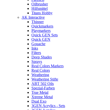
Oilbrusher
Hilfsmittel
Titans Hobby
AK Interactive
Thinner
Quickmarkers
Playmarkers
Quick GEN Sets
Quick GEN
Gouache
Inks
Filters
Deep Shades
Sprays
Real Colors Markers
Real Colors
Weathering
Weathering Stifte
ABT 502 Oils
Spezial-Farben
True Metal
Xtreme Metal
Dual Exo
3GEN Acrylics - Sets