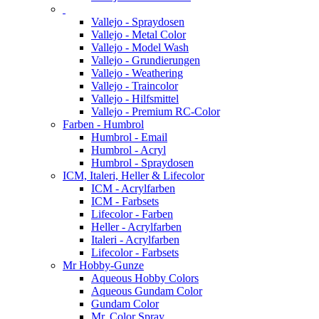
Vallejo - Spraydosen
Vallejo - Metal Color
Vallejo - Model Wash
Vallejo - Grundierungen
Vallejo - Weathering
Vallejo - Traincolor
Vallejo - Hilfsmittel
Vallejo - Premium RC-Color
Farben - Humbrol
Humbrol - Email
Humbrol - Acryl
Humbrol - Spraydosen
ICM, Italeri, Heller & Lifecolor
ICM - Acrylfarben
ICM - Farbsets
Lifecolor - Farben
Heller - Acrylfarben
Italeri - Acrylfarben
Lifecolor - Farbsets
Mr Hobby-Gunze
Aqueous Hobby Colors
Aqueous Gundam Color
Gundam Color
Mr. Color Spray