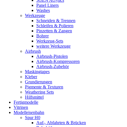
3GEN Acrylics
Panel Liners
Washes
Werkzeuge
Schneiden & Trennen
Schleifen & Polieren
Pinzetten & Zangen
Bohrer
Werkzeug-Sets
weitere Werkzeuge
Airbrush
Airbrush-Pistolen
Airbrush-Kompressoren
Airbrush-Zubehör
Maskingtapes
Kleber
Grundierungen
Pigmente & Texturen
Weathering Sets
Hilfsmittel
Fertigmodelle
Vitrinen
Modelleisenbahn
Spur H0
Auf-, Abfahrten & Brücken