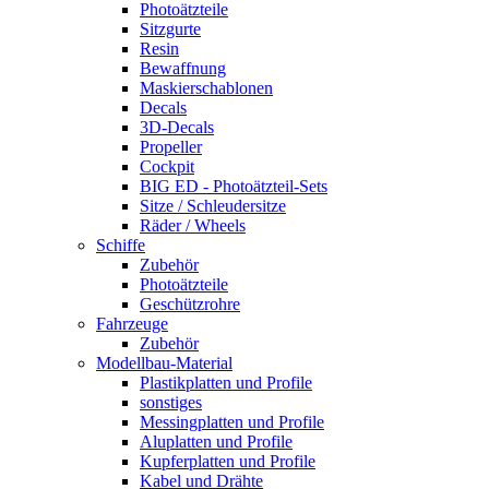
Photoätzteile
Sitzgurte
Resin
Bewaffnung
Maskierschablonen
Decals
3D-Decals
Propeller
Cockpit
BIG ED - Photoätzteil-Sets
Sitze / Schleudersitze
Räder / Wheels
Schiffe
Zubehör
Photoätzteile
Geschützrohre
Fahrzeuge
Zubehör
Modellbau-Material
Plastikplatten und Profile
sonstiges
Messingplatten und Profile
Aluplatten und Profile
Kupferplatten und Profile
Kabel und Drähte