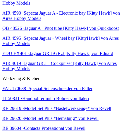
Hobby Models
AIR 4590 ·Sepecat Jaguar A - Electronic bay [Kitty Hawk] von
Aires Hobby Models
QB 48526 ·Jaguar A - Pitot tube [Kitty Hawk] von Quickboost
AIR 4595 ·Sepecat Jaguar - Wheel bay [KittyHawk] von Aires
Hobby Models
EDU EX401 ·Jaguar GR.1/GR.3 [Kitty Hawk] von Eduard
AIR 4619 ·Jaguar GR.1 - Cockpit set [Kitty Hawk] von Aires
Hobby Models
Werkzeug & Kleber
FAL 170688 ·Spezial-Seitenschneider von Faller
IT 50831 ·Handbohrer mit 5 Bohrer von Italeri
RE 29619 ·Model-Set Plus *Bastelwerkzeuge* von Revell
RE 29620 ·Model-Set Plus *Bemalung* von Revell
RE 39604 ·Contacta Professional von Revell