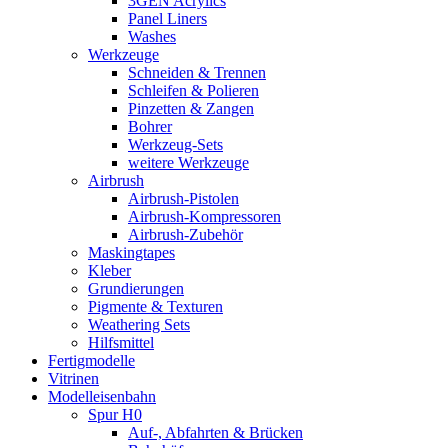
3GEN Acrylics
Panel Liners
Washes
Werkzeuge
Schneiden & Trennen
Schleifen & Polieren
Pinzetten & Zangen
Bohrer
Werkzeug-Sets
weitere Werkzeuge
Airbrush
Airbrush-Pistolen
Airbrush-Kompressoren
Airbrush-Zubehör
Maskingtapes
Kleber
Grundierungen
Pigmente & Texturen
Weathering Sets
Hilfsmittel
Fertigmodelle
Vitrinen
Modelleisenbahn
Spur H0
Auf-, Abfahrten & Brücken