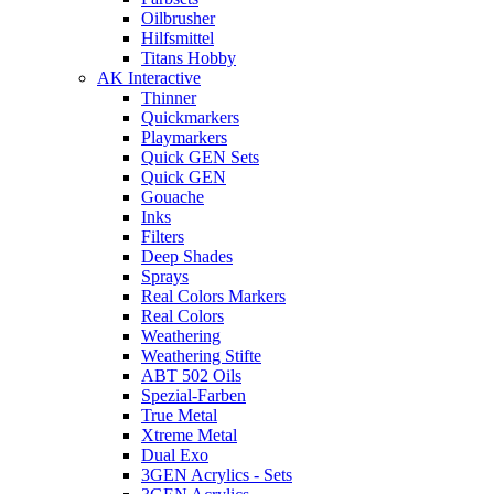
Oilbrusher
Hilfsmittel
Titans Hobby
AK Interactive
Thinner
Quickmarkers
Playmarkers
Quick GEN Sets
Quick GEN
Gouache
Inks
Filters
Deep Shades
Sprays
Real Colors Markers
Real Colors
Weathering
Weathering Stifte
ABT 502 Oils
Spezial-Farben
True Metal
Xtreme Metal
Dual Exo
3GEN Acrylics - Sets