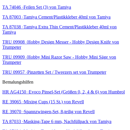
TA 74046 ·Feilen Set (3) von Tamiya
TA 87003 ·Tamiya Cement/Plastikkleber 40ml von Tamiya
TA 87038 ·Tamiya Extra Thin Cement/Plastikkleber 40ml von
Tamiya
TRU 09908 ·Hobby Design Messer - Hobby Design Knife von
Trumpeter
TRU 09909 ·Hobby Mini Razor Saw - Hobby Mini Säge von
Trumpeter
TRU 09957 ·Pinzetten Set / Tweezers set von Trumpeter
Bemalungshilfen
HR AG4150 ·Evoco Pinsel-Set (Größen 0, 2, 4 & 6) von Humbrol
RE 39065 ·Mixing Cups (15 St.) von Revell
RE 39070 ·Spannzwingen-Set, 8-teilig von Revell
TA 87033 ·Masking-Tape 6 mm, Nachfüllpack von Tamiya