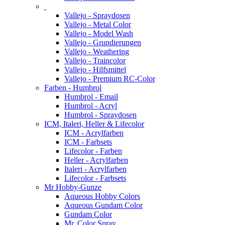
Vallejo - Spraydosen
Vallejo - Metal Color
Vallejo - Model Wash
Vallejo - Grundierungen
Vallejo - Weathering
Vallejo - Traincolor
Vallejo - Hilfsmittel
Vallejo - Premium RC-Color
Farben - Humbrol
Humbrol - Email
Humbrol - Acryl
Humbrol - Spraydosen
ICM, Italeri, Heller & Lifecolor
ICM - Acrylfarben
ICM - Farbsets
Lifecolor - Farben
Heller - Acrylfarben
Italeri - Acrylfarben
Lifecolor - Farbsets
Mr Hobby-Gunze
Aqueous Hobby Colors
Aqueous Gundam Color
Gundam Color
Mr. Color Spray