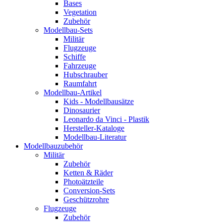
Bases
Vegetation
Zubehör
Modellbau-Sets
Militär
Flugzeuge
Schiffe
Fahrzeuge
Hubschrauber
Raumfahrt
Modellbau-Artikel
Kids - Modellbausätze
Dinosaurier
Leonardo da Vinci - Plastik
Hersteller-Kataloge
Modellbau-Literatur
Modellbauzubehör
Militär
Zubehör
Ketten & Räder
Photoätzteile
Conversion-Sets
Geschützrohre
Flugzeuge
Zubehör