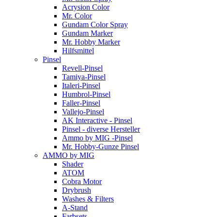
Acrysion Color
Mr. Color
Gundam Color Spray
Gundam Marker
Mr. Hobby Marker
Hilfsmittel
Pinsel
Revell-Pinsel
Tamiya-Pinsel
Italeri-Pinsel
Humbrol-Pinsel
Faller-Pinsel
Vallejo-Pinsel
AK Interactive - Pinsel
Pinsel - diverse Hersteller
Ammo by MIG -Pinsel
Mr. Hobby-Gunze Pinsel
AMMO by MIG
Shader
ATOM
Cobra Motor
Drybrush
Washes & Filters
A-Stand
Farbsets