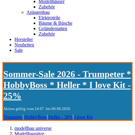
Modellhäuser
Zubehör
Anlagenbau
Elektroteile
Bäume & Büsche
Geländematten
Zubehör
Hersteller
Neuheiten
Sale
Sommer-Sale 2026 - Trumpeter *
HobbyBoss * Heller * I love Kit -
25%
Aktion gültig vom 24.07. bis 06.08.2026
Trumpeter
HobbyBoss
Heller - 30%
I love Kit
modellbau universe
Modellbausätze