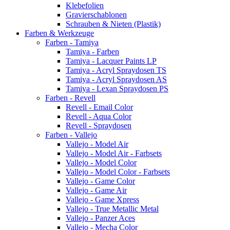
Klebefolien
Gravierschablonen
Schrauben & Nieten (Plastik)
Farben & Werkzeuge
Farben - Tamiya
Tamiya - Farben
Tamiya - Lacquer Paints LP
Tamiya - Acryl Spraydosen TS
Tamiya - Acryl Spraydosen AS
Tamiya - Lexan Spraydosen PS
Farben - Revell
Revell - Email Color
Revell - Aqua Color
Revell - Spraydosen
Farben - Vallejo
Vallejo - Model Air
Vallejo - Model Air - Farbsets
Vallejo - Model Color
Vallejo - Model Color - Farbsets
Vallejo - Game Color
Vallejo - Game Air
Vallejo - Game Xpress
Vallejo - True Metallic Metal
Vallejo - Panzer Aces
Vallejo - Mecha Color