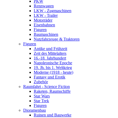
PKW
Rennwagen
LKW - Zugmaschinen
LKW - Trailer
Motorräder
Eisenbahnen
Figuren
Baumaschinen
Nutzfahrzeuge & Traktoren
Figuren
Antike und Frühzeit
Zeit des Mittelalters
16.-18. Jahrhundert
Napoleonische Epoche
19. Jh. bis 1. Weltkrieg
Moderne (1918 - heute)
Fantasy und Erotik
Zubehör
Raumfahrt - Science Fiction
Raketen, Raumschiffe
Star Wars
Star Trek
Figuren
Dioramenbau
Ruinen und Bauwerke