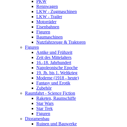
PKW
Rennwagen
LKW - Zugmaschinen
LKW - Trailer
Motorräder
Eisenbahnen
Figuren
Baumaschinen
Nutzfahrzeuge & Traktoren
Figuren
Antike und Frühzeit
Zeit des Mittelalters
16.-18. Jahrhundert
Napoleonische Epoche
19. Jh. bis 1. Weltkrieg
Moderne (1918 - heute)
Fantasy und Erotik
Zubehör
Raumfahrt - Science Fiction
Raketen, Raumschiffe
Star Wars
Star Trek
Figuren
Dioramenbau
Ruinen und Bauwerke