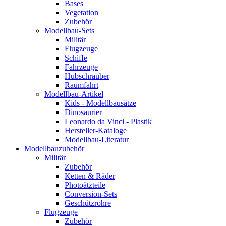
Bases
Vegetation
Zubehör
Modellbau-Sets
Militär
Flugzeuge
Schiffe
Fahrzeuge
Hubschrauber
Raumfahrt
Modellbau-Artikel
Kids - Modellbausätze
Dinosaurier
Leonardo da Vinci - Plastik
Hersteller-Kataloge
Modellbau-Literatur
Modellbauzubehör
Militär
Zubehör
Ketten & Räder
Photoätzteile
Conversion-Sets
Geschützrohre
Flugzeuge
Zubehör