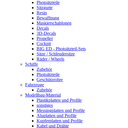
Photoätzteile
Sitzgurte
Resin
Bewaffnung
Maskierschablonen
Decals
3D-Decals
Propeller
Cockpit
BIG ED - Photoätzteil-Sets
Sitze / Schleudersitze
Räder / Wheels
Schiffe
Zubehör
Photoätzteile
Geschützrohre
Fahrzeuge
Zubehör
Modellbau-Material
Plastikplatten und Profile
sonstiges
Messingplatten und Profile
Aluplatten und Profile
Kupferplatten und Profile
Kabel und Drähte