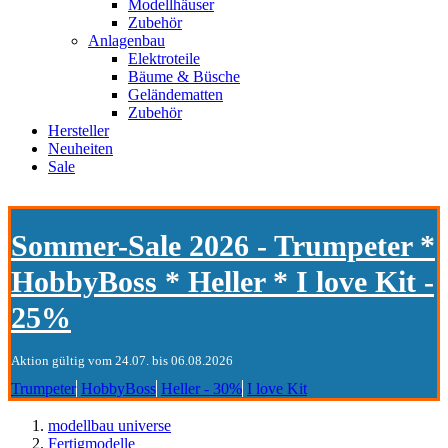
Modellhäuser
Zubehör
Anlagenbau
Elektroteile
Bäume & Büsche
Geländematten
Zubehör
Hersteller
Neuheiten
Sale
Sommer-Sale 2026 - Trumpeter *
HobbyBoss * Heller * I love Kit -
25%
Aktion gültig vom 24.07. bis 06.08.2026
Trumpeter
HobbyBoss
Heller - 30%
I love Kit
modellbau universe
Fertigmodelle