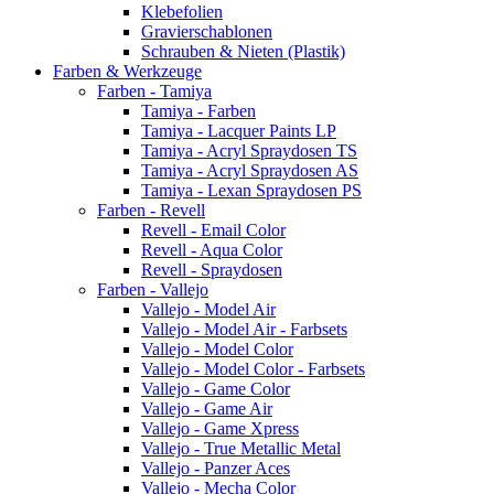
Klebefolien
Gravierschablonen
Schrauben & Nieten (Plastik)
Farben & Werkzeuge
Farben - Tamiya
Tamiya - Farben
Tamiya - Lacquer Paints LP
Tamiya - Acryl Spraydosen TS
Tamiya - Acryl Spraydosen AS
Tamiya - Lexan Spraydosen PS
Farben - Revell
Revell - Email Color
Revell - Aqua Color
Revell - Spraydosen
Farben - Vallejo
Vallejo - Model Air
Vallejo - Model Air - Farbsets
Vallejo - Model Color
Vallejo - Model Color - Farbsets
Vallejo - Game Color
Vallejo - Game Air
Vallejo - Game Xpress
Vallejo - True Metallic Metal
Vallejo - Panzer Aces
Vallejo - Mecha Color