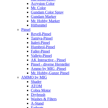
Acrysion Color
Mr. Color
Gundam Color Spray
Gundam Marker
Mr. Hobby Marker
Hilfsmittel
Pinsel
Revell-Pinsel
Tamiya-Pinsel
Italeri-Pinsel
Humbrol-Pinsel
Faller-Pinsel
Vallejo-Pinsel
AK Interactive - Pinsel
Pinsel - diverse Hersteller
Ammo by MIG -Pinsel
Mr. Hobby-Gunze Pinsel
AMMO by MIG
Shader
ATOM
Cobra Motor
Drybrush
Washes & Filters
A-Stand
Farbsets