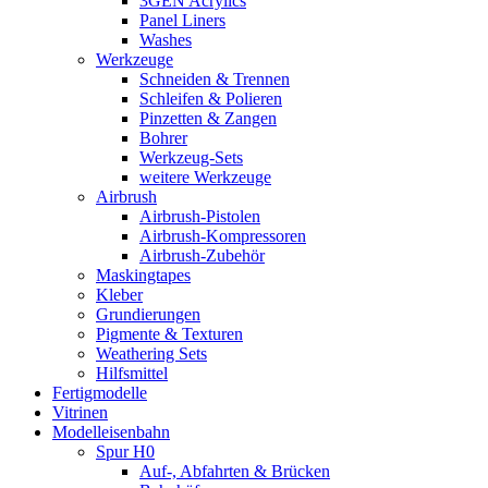
3GEN Acrylics
Panel Liners
Washes
Werkzeuge
Schneiden & Trennen
Schleifen & Polieren
Pinzetten & Zangen
Bohrer
Werkzeug-Sets
weitere Werkzeuge
Airbrush
Airbrush-Pistolen
Airbrush-Kompressoren
Airbrush-Zubehör
Maskingtapes
Kleber
Grundierungen
Pigmente & Texturen
Weathering Sets
Hilfsmittel
Fertigmodelle
Vitrinen
Modelleisenbahn
Spur H0
Auf-, Abfahrten & Brücken