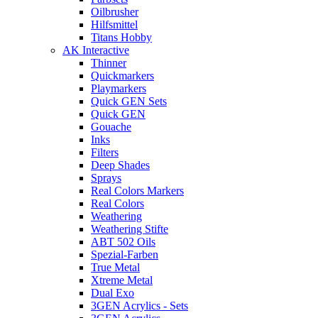
Oilbrusher
Hilfsmittel
Titans Hobby
AK Interactive
Thinner
Quickmarkers
Playmarkers
Quick GEN Sets
Quick GEN
Gouache
Inks
Filters
Deep Shades
Sprays
Real Colors Markers
Real Colors
Weathering
Weathering Stifte
ABT 502 Oils
Spezial-Farben
True Metal
Xtreme Metal
Dual Exo
3GEN Acrylics - Sets