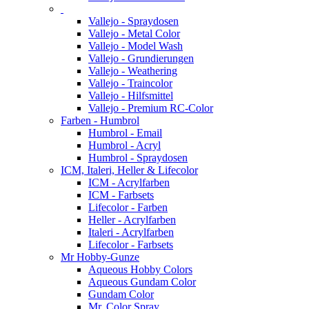
Vallejo - Spraydosen
Vallejo - Metal Color
Vallejo - Model Wash
Vallejo - Grundierungen
Vallejo - Weathering
Vallejo - Traincolor
Vallejo - Hilfsmittel
Vallejo - Premium RC-Color
Farben - Humbrol
Humbrol - Email
Humbrol - Acryl
Humbrol - Spraydosen
ICM, Italeri, Heller & Lifecolor
ICM - Acrylfarben
ICM - Farbsets
Lifecolor - Farben
Heller - Acrylfarben
Italeri - Acrylfarben
Lifecolor - Farbsets
Mr Hobby-Gunze
Aqueous Hobby Colors
Aqueous Gundam Color
Gundam Color
Mr. Color Spray